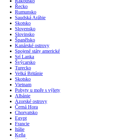
Rakousko
Řecko
Rumunsko
Saudská Arábie
Skotsko
Slovensko
Slovinsko
Španělsko
Kanárské ostrovy
Spojené státy americké
Srí Lanka
Švýcarsko
Turecko
Velká Británie
Skotsko
Vietnam
Pobyty u moře s výlety
Albánie
Azorské ostrovy
Černá Hora
Chorvatsko
Egypt
Francie
Itálie
Keňa