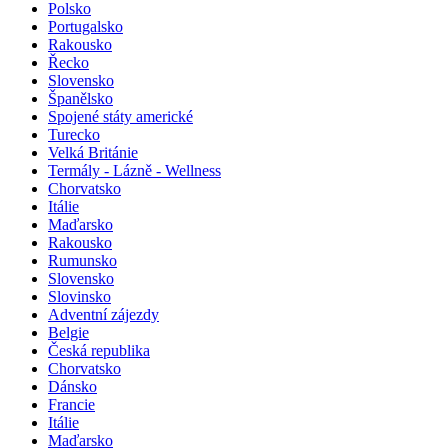
Polsko
Portugalsko
Rakousko
Řecko
Slovensko
Španělsko
Spojené státy americké
Turecko
Velká Británie
Termály - Lázně - Wellness
Chorvatsko
Itálie
Maďarsko
Rakousko
Rumunsko
Slovensko
Slovinsko
Adventní zájezdy
Belgie
Česká republika
Chorvatsko
Dánsko
Francie
Itálie
Maďarsko