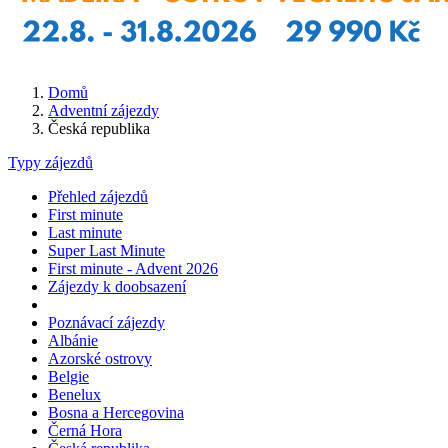
Domů
Adventní zájezdy
Česká republika
Typy zájezdů
Přehled zájezdů
First minute
Last minute
Super Last Minute
First minute - Advent 2026
Zájezdy k doobsazení
Poznávací zájezdy
Albánie
Azorské ostrovy
Belgie
Benelux
Bosna a Hercegovina
Černá Hora