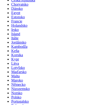
Česká republika
Chorvatsko
Dánsko
Egypt
Estonsko
Francie
Holandsko
Irsko
Island
Itálie
Jordánsko
Kambodža
Keňa
Korsika
Kypr
Litva
Lotyšsko
Maďarsko
Malta
Maroko
Německo
Nizozemsko
Norsko
Polsko
Portugalsko