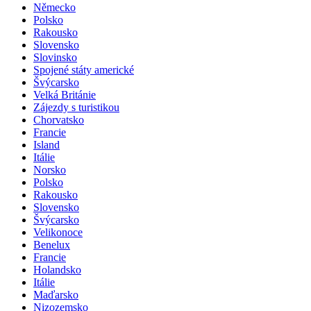
Německo
Polsko
Rakousko
Slovensko
Slovinsko
Spojené státy americké
Švýcarsko
Velká Británie
Zájezdy s turistikou
Chorvatsko
Francie
Island
Itálie
Norsko
Polsko
Rakousko
Slovensko
Švýcarsko
Velikonoce
Benelux
Francie
Holandsko
Itálie
Maďarsko
Nizozemsko