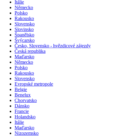
Itálie
Německo
Polsko
Rakousko
Slovensko
Slovinsko
Španělsko
Švýcarsko
Česko, Slovensko - hvězdicové zájezdy
Česká republika
Maďarsko
Německo
Polsko
Rakousko
Slovensko
Evropské metropole
Belgie
Benelux
Chorvatsko
Dánsko
Francie
Holandsko
Itálie
Maďarsko
Nizozemsko