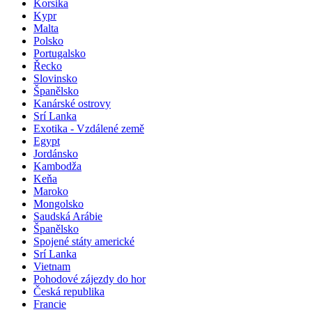
Korsika
Kypr
Malta
Polsko
Portugalsko
Řecko
Slovinsko
Španělsko
Kanárské ostrovy
Srí Lanka
Exotika - Vzdálené země
Egypt
Jordánsko
Kambodža
Keňa
Maroko
Mongolsko
Saudská Arábie
Španělsko
Spojené státy americké
Srí Lanka
Vietnam
Pohodové zájezdy do hor
Česká republika
Francie