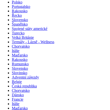
Polsko
Portugalsko
Rakousko
Řecko
Slovensko
Španělsko
Spojené státy americké
Turecko
Velká Británie
Termály - Lázně - Wellness
Chorvatsko
Itálie
Maďarsko
Rakousko
Rumunsko
Slovensko
Slovinsko
Adventní zájezdy
Belgie
Česká republika
Chorvatsko
Dánsko
Francie
Itálie
Maďarsko