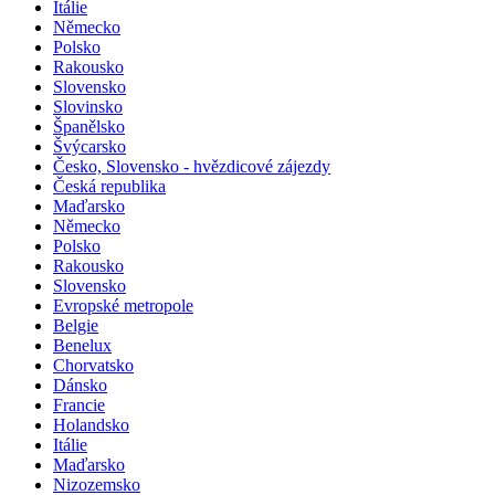
Itálie
Německo
Polsko
Rakousko
Slovensko
Slovinsko
Španělsko
Švýcarsko
Česko, Slovensko - hvězdicové zájezdy
Česká republika
Maďarsko
Německo
Polsko
Rakousko
Slovensko
Evropské metropole
Belgie
Benelux
Chorvatsko
Dánsko
Francie
Holandsko
Itálie
Maďarsko
Nizozemsko