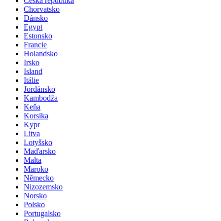
Česká republika
Chorvatsko
Dánsko
Egypt
Estonsko
Francie
Holandsko
Irsko
Island
Itálie
Jordánsko
Kambodža
Keňa
Korsika
Kypr
Litva
Lotyšsko
Maďarsko
Malta
Maroko
Německo
Nizozemsko
Norsko
Polsko
Portugalsko