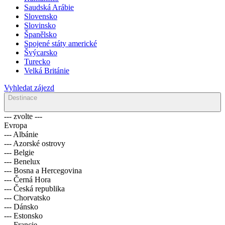
Saudská Arábie
Slovensko
Slovinsko
Španělsko
Spojené státy americké
Švýcarsko
Turecko
Velká Británie
Vyhledat zájezd
Destinace
--- zvolte ---
Evropa
--- Albánie
--- Azorské ostrovy
--- Belgie
--- Benelux
--- Bosna a Hercegovina
--- Černá Hora
--- Česká republika
--- Chorvatsko
--- Dánsko
--- Estonsko
--- Francie