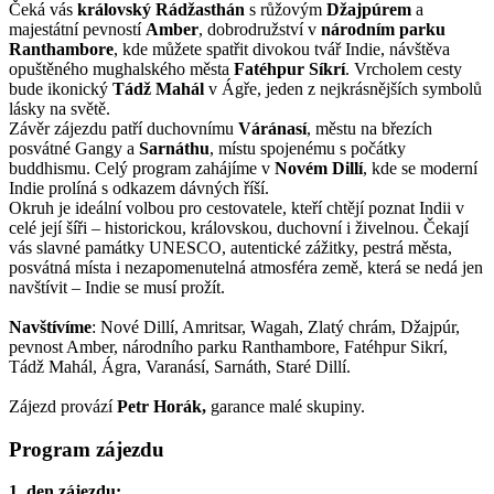
Čeká vás
královský Rádžasthán
s růžovým
Džajpúrem
a
majestátní pevností
Amber
, dobrodružství v
národním parku
Ranthambore
, kde můžete spatřit divokou tvář Indie, návštěva
opuštěného mughalského města
Fatéhpur Síkrí
. Vrcholem cesty
bude ikonický
Tádž Mahál
v Ágře, jeden z nejkrásnějších symbolů
lásky na světě.
Závěr zájezdu patří duchovnímu
Váránasí
, městu na březích
posvátné Gangy a
Sarnáthu
, místu spojenému s počátky
buddhismu. Celý program zahájíme v
Novém Dillí
, kde se moderní
Indie prolíná s odkazem dávných říší.
Okruh je ideální volbou pro cestovatele, kteří chtějí poznat Indii v
celé její šíři – historickou, královskou, duchovní i živelnou. Čekají
vás slavné památky UNESCO, autentické zážitky, pestrá města,
posvátná místa i nezapomenutelná atmosféra země, která se nedá jen
navštívit – Indie se musí prožít.
Navštívíme
: Nové Dillí, Amritsar, Wagah, Zlatý chrám, Džajpúr,
pevnost Amber, národního parku Ranthambore, Fatéhpur Sikrí,
Tádž Mahál, Ágra, Varanásí, Sarnáth, Staré Dillí.
Zájezd provází
Petr Horák,
garance malé skupiny.
Program zájezdu
1. den zájezdu: