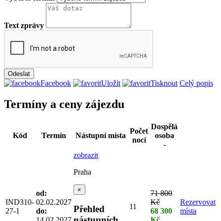
Text zprávy
Facebook
Uložit
Tisknout
Celý popis
Termíny a ceny zájezdu
Dospělá
Počet
Kód
Termín
Nástupní místa
osoba
nocí
-
zobrazit
Praha
×
od:
71 800
IND310-
02.02.2027
Kč
Rezervovat
11
Přehled
27-1
do:
68 300
místa
nástupních
14.02.2027
Kč