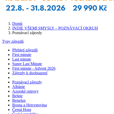
Domů
INDIE VŠEMI SMYSLY – POZNÁVACÍ OKRUH
Poznávací zájezdy
Typy zájezdů
Přehled zájezdů
First minute
Last minute
Super Last Minute
First minute - Advent 2026
Zájezdy k doobsazení
Poznávací zájezdy
Albánie
Azorské ostrovy
Belgie
Benelux
Bosna a Hercegovina
Černá Hora