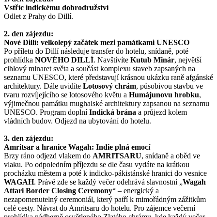
Vstříc indickému dobrodružství
Odlet z Prahy do Dillí.
2. den zájezdu:
Nové Dillí: velkolepý začátek mezi památkami UNESCO
Po příletu do Dillí následuje transfer do hotelu, snídaně, poté
prohlídka
NOVÉHO DILLÍ
. Navštívíte
Kutub Minár
, největší
cihlový minaret světa a součást komplexu staveb zapsaných na
seznamu UNESCO, které představují krásnou ukázku raně afgánské
architektury. Dále uvidíte
Lotosový chrám
, působivou stavbu ve
tvaru rozvíjejícího se lotosového květu a
Humájunovu hrobku
,
výjimečnou památku mughalské architektury zapsanou na seznamu
UNESCO. Program doplní
Indická brána
a průjezd kolem
vládních budov. Odjezd na ubytování do hotelu.
3. den zájezdu:
Amritsar a hranice Wagah: Indie plná emocí
Brzy ráno odjezd vlakem do
AMRITSARU
, snídaně a oběd ve
vlaku. Po odpoledním příjezdu se dle času vydáte na krátkou
procházku městem a poté k indicko-pákistánské hranici do vesnice
WAGAH
. Právě zde se každý večer odehrává slavnostní „
Wagah
Attari Border Closing Ceremony
“ – energický a
nezapomenutelný ceremoniál, který patří k mimořádným zážitkům
celé cesty. Návrat do Amritsaru do hotelu. Pro zájemce večerní
prohlídka nádherně osvětleného Zlatého chrámu, kde každý večer