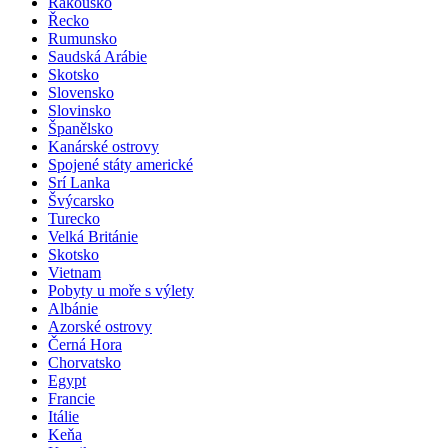
Rakousko
Řecko
Rumunsko
Saudská Arábie
Skotsko
Slovensko
Slovinsko
Španělsko
Kanárské ostrovy
Spojené státy americké
Srí Lanka
Švýcarsko
Turecko
Velká Británie
Skotsko
Vietnam
Pobyty u moře s výlety
Albánie
Azorské ostrovy
Černá Hora
Chorvatsko
Egypt
Francie
Itálie
Keňa