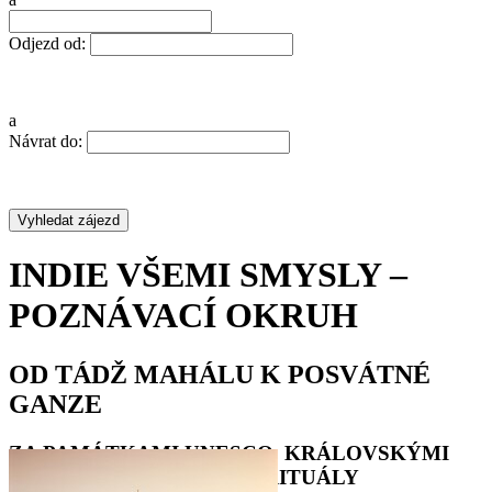
Odjezd od:
a
Návrat do:
INDIE VŠEMI SMYSLY –
POZNÁVACÍ OKRUH
OD TÁDŽ MAHÁLU K POSVÁTNÉ
GANZE
ZA PAMÁTKAMI UNESCO, KRÁLOVSKÝMI
PALÁCI A DUCHOVNÍMI RITUÁLY