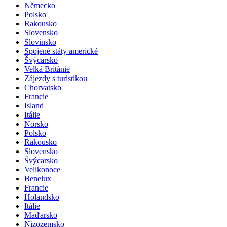
Německo
Polsko
Rakousko
Slovensko
Slovinsko
Spojené státy americké
Švýcarsko
Velká Británie
Zájezdy s turistikou
Chorvatsko
Francie
Island
Itálie
Norsko
Polsko
Rakousko
Slovensko
Švýcarsko
Velikonoce
Benelux
Francie
Holandsko
Itálie
Maďarsko
Nizozemsko