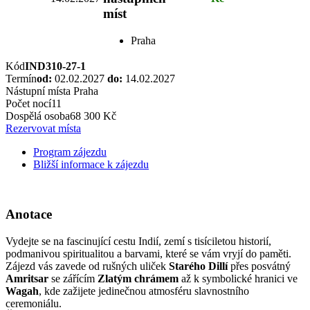
míst
Praha
Kód
IND310-27-1
Termín
od:
02.02.2027
do:
14.02.2027
Nástupní místa
Praha
Počet nocí
11
Dospělá osoba
68 300 Kč
Rezervovat místa
Program zájezdu
Bližší informace k zájezdu
Anotace
Vydejte se na fascinující cestu Indií, zemí s tisíciletou historií,
podmanivou spiritualitou a barvami, které se vám vryjí do paměti.
Zájezd vás zavede od rušných uliček
Starého Dillí
přes posvátný
Amritsar
se zářícím
Zlatým chrámem
až k symbolické hranici ve
Wagah
, kde zažijete jedinečnou atmosféru slavnostního
ceremoniálu.