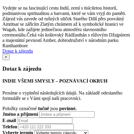
Vydejte se na fascinující cestu Indií, zemí s tisíciletou historií,
podmanivou spiritualitou a barvami, které se vám vryjí do paměti.
Zájezd vás zavede od rušných uliček Starého Dillí přes posvátný
Amritsar se zářícím Zlatým chrámem až k symbolické hranici ve
Wagah, kde zažijete jedinečnou atmosféru slavnostního
ceremoniálu.Čeká vás královský Rádžasthán s růžovým Džajpúrem
a majestátní pevností Amber, dobrodružství v národním parku
Ranthambore
Dotaz k zájezdu
×
Dotaz k zájezdu
INDIE VŠEMI SMYSLY – POZNÁVACÍ OKRUH
Prosíme o vyplnění následujících údajů. Na základě odeslaného
formuláře se s Vámi spojí naši pracovníci.
Položky označené
tučně
jsou
povinné.
Jméno a příjmení
E-mail
Telefon
Vyberte termín