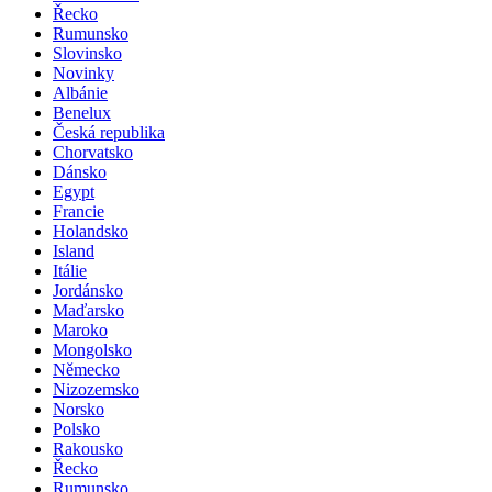
Řecko
Rumunsko
Slovinsko
Novinky
Albánie
Benelux
Česká republika
Chorvatsko
Dánsko
Egypt
Francie
Holandsko
Island
Itálie
Jordánsko
Maďarsko
Maroko
Mongolsko
Německo
Nizozemsko
Norsko
Polsko
Rakousko
Řecko
Rumunsko