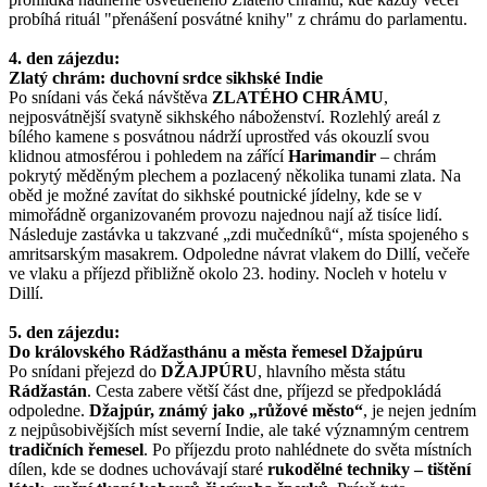
probíhá rituál "přenášení posvátné knihy" z chrámu do parlamentu.
4. den zájezdu:
Zlatý chrám: duchovní srdce sikhské Indie
Po snídani vás čeká návštěva
ZLATÉHO CHRÁMU
,
nejposvátnější svatyně sikhského náboženství. Rozlehlý areál z
bílého kamene s posvátnou nádrží uprostřed vás okouzlí svou
klidnou atmosférou i pohledem na zářící
Harimandir
– chrám
pokrytý měděným plechem a pozlacený několika tunami zlata. Na
oběd je možné zavítat do sikhské poutnické jídelny, kde se v
mimořádně organizovaném provozu najednou nají až tisíce lidí.
Následuje zastávka u takzvané „zdi mučedníků“, místa spojeného s
amritsarským masakrem. Odpoledne návrat vlakem do Dillí, večeře
ve vlaku a příjezd přibližně okolo 23. hodiny. Nocleh v hotelu v
Dillí.
5. den zájezdu:
Do královského Rádžasthánu a města řemesel Džajpúru
Po snídani přejezd do
DŽAJPÚRU
, hlavního města státu
Rádžastán
. Cesta zabere větší část dne, příjezd se předpokládá
odpoledne.
Džajpúr, známý jako „růžové město“
, je nejen jedním
z nejpůsobivějších míst severní Indie, ale také významným centrem
tradičních řemesel
. Po příjezdu proto nahlédnete do světa místních
dílen, kde se dodnes uchovávají staré
rukodělné techniky – tištění