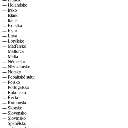
--- Holandsko
--- Irsko
--- Island
--- Itálie
--- Korsika
--- Kypr
--- Litva
--- Lotyšsko
--- Maďarsko
--- Mallorca
--- Malta
--- Německo
--- Nizozemsko
--- Norsko
--- Pobaltské státy
--- Polsko
--- Portugalsko
--- Rakousko
--- Řecko
--- Rumunsko
--- Skotsko
--- Slovensko
--- Slovinsko
--- Španělsko