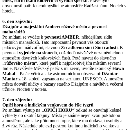
látek, ruční tkaní koberců či výroba šperků
. Právě tyto
dovednosti patří k neodmyslitelné atmosféře Rádžasthánu. Nocleh v
hotelu.
6. den zájezdu:
Džajpúr a majestátní Amber: růžové město a pevnost
maharádžů
Po snídani se vydáte k
pevnosti AMBER
, někdejšímu sídlu
místních maharádžů. Tato impozantní pevnost vás okouzlí
palácovými nádvořími, slavnou
Zrcadlovou síní
i
Síní radosti
. K
pevnosti
vyjedete na slonech
, což dodá návštěvě nezaměnitelnou
atmosféru dávných královských časů. Poté návrat do slavného
„
růžového města
“, které patří k nejpůsobivějším místům severní
Indie. Navštívíte Městský palác s muzeem, uvidíte ikonický
Hawa
Mahal
– Palác větrů a také astronomickou observatoř
Džantar
Mantar
z 18. století, zapsanou na seznamu UNESCO. Atmosféru
města dotváří uličky a bazary starého Džajpúru a návštěva večerní
tržnice. Nocleh v hotelu.
7. den zájezdu:
Opičí hora a indickým venkovem do říše tygrů
Po snídani výstup na
„OPIČÍ HORU“
odkud se otevírají krásné
výhledy do okolní krajiny. Místo je známé nejen svou poklidnou
atmosférou, ale také přítomností opic, které mu dodávají osobitý a
živý ráz. Následuje přejezd pestrou krajinou indického venkova