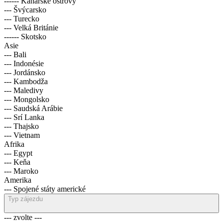
------ Kanárské ostrovy
--- Švýcarsko
--- Turecko
--- Velká Británie
------ Skotsko
Asie
--- Bali
--- Indonésie
--- Jordánsko
--- Kambodža
--- Maledivy
--- Mongolsko
--- Saudská Arábie
--- Srí Lanka
--- Thajsko
--- Vietnam
Afrika
--- Egypt
--- Keňa
--- Maroko
Amerika
--- Spojené státy americké
Typ zájezdu
--- zvolte ---