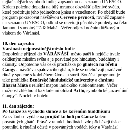
nejkrásnějších symbolů Indie, zapsanému na seznamu UNESCO.
Kolem poledne dopadá na bílý mramor obzvlášť příznivé světlo,
které podtrhuje jeho jedinečnou krásu a vznešenost. Po obědě bude
program pokračovat návštěvou
Červené pevnosti
, rovněž zapsané
na seznamu UNESCO, odkud se otevírají působivé pohledy na řeku
Jamunu i samotný Tádž Mahál. Večer odjezd nočním lůžkovým
vlakem do Váránásí.
10. den zájezdu:
Váránasí: nejposvátnější město Indie
Dopoledne příjezd do
VÁRÁNÁSÍ
, město patří k nejdéle trvale
osídleným místům světa a je posvátné pro hinduisty, buddhisty i
džinisty. Odpoledne vás čeká procházka po
ghátech na břehu
Gangy
a návštěva spalovacího ghátu, kde se odehrávají pradávné
rituály spojené s koloběhem života a smrti. Součástí programu je
také prohlídka
Benárské hinduistické univerzity
a
chrámu
Bharát Mátá
s reliéfní mapou indického subkontinentu. Večer
možnost zhlédnout každodenní
obřad Árthí
, symbolické „uzavírání
Gangy“. Nocleh v hotelu.
11. den zájezdu:
Po Ganze za východu slunce a ke kořenům buddhismu
Za svítání se vydáte na
projížďku lodí po Ganze
kolem
posvátných ghátů. Právě v ranních hodinách zde přicházejí tisíce
poutníků k rituální očistě v posvátných vodách řeky a Váránásí