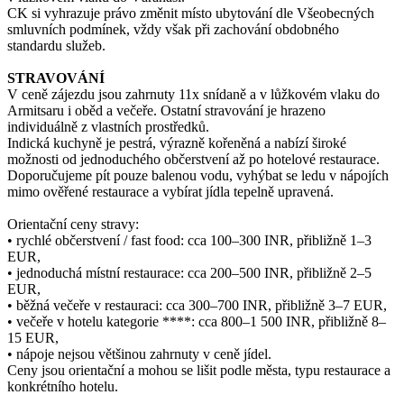
CK si vyhrazuje právo změnit místo ubytování dle Všeobecných
smluvních podmínek, vždy však při zachování obdobného
standardu služeb.
STRAVOVÁNÍ
V ceně zájezdu jsou zahrnuty 11x snídaně a v lůžkovém vlaku do
Armitsaru i oběd a večeře. Ostatní stravování je hrazeno
individuálně z vlastních prostředků.
Indická kuchyně je pestrá, výrazně kořeněná a nabízí široké
možnosti od jednoduchého občerstvení až po hotelové restaurace.
Doporučujeme pít pouze balenou vodu, vyhýbat se ledu v nápojích
mimo ověřené restaurace a vybírat jídla tepelně upravená.
Orientační ceny stravy:
• rychlé občerstvení / fast food: cca 100–300 INR, přibližně 1–3
EUR,
• jednoduchá místní restaurace: cca 200–500 INR, přibližně 2–5
EUR,
• běžná večeře v restauraci: cca 300–700 INR, přibližně 3–7 EUR,
• večeře v hotelu kategorie ****: cca 800–1 500 INR, přibližně 8–
15 EUR,
• nápoje nejsou většinou zahrnuty v ceně jídel.
Ceny jsou orientační a mohou se lišit podle města, typu restaurace a
konkrétního hotelu.