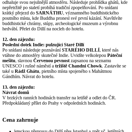
odhaluje svou nejsilnější atmosféru. Následuje prohlídka ghátů, kde
nepřetržitě po staletí probíhá tradiční zpopelňování. Po snídani
krátký přejezd do
SARNÁTHU
, významného buddhistického
poutního místa, kde Buddha pronesl své první kázání. Navštívíte
buddhistické chrámy, stúpy, archeologické muzeum a výrobnu
hedvábí. Přelet do Dillí na nocleh do hotelu.
12. den zájezdu:
Poslední dotek Indie: pulzující Staré Dillí
Po snídani následuje poznávání
STARÉHO DILLÍ
, které nás
vtáhne do atmosféry skutečné Indie. Uvidíte velkolepou
Páteční
mešitu
, slavnou
Červenou pevnost
zapsanou na seznamu
UNESCO i rušné náměstí a
tržiště Chandni Chowk
. Zastavíte se
také u
Rádž Ghátu
, pietního místa spojeného s Mahátmou
Gándhím. Návrat do hotelu.
13. den zájezdu:
Návrat domů
V brzkých ranních hodinách transfer na letiště a odlet do ČR.
Předpokládaný přílet do Prahy v odpoledních hodinách.
Cena zahrnuje
leteckou přepravu do Dillí přes Istanbul a zpět vč. letištních