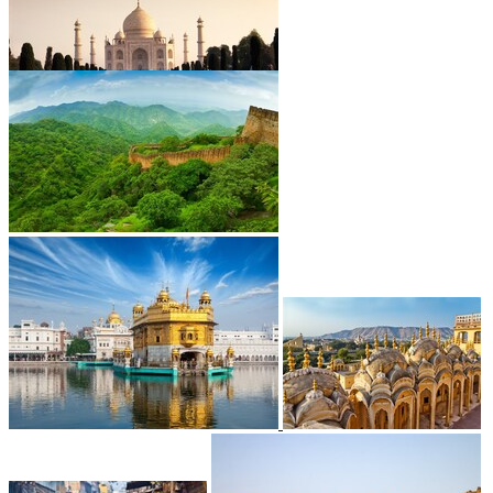
•
•
•
•
•
•
•
•
•
•
•
•