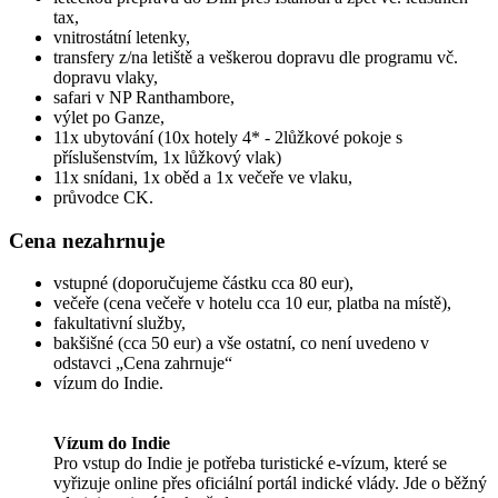
tax,
vnitrostátní letenky,
transfery z/na letiště a veškerou dopravu dle programu vč.
dopravu vlaky,
safari v NP Ranthambore,
výlet po Ganze,
11x ubytování (10x hotely 4* - 2lůžkové pokoje s
příslušenstvím, 1x lůžkový vlak)
11x snídani, 1x oběd a 1x večeře ve vlaku,
průvodce CK.
Cena nezahrnuje
vstupné (doporučujeme částku cca 80 eur),
večeře (cena večeře v hotelu cca 10 eur, platba na místě),
fakultativní služby,
bakšišné (cca 50 eur) a vše ostatní, co není uvedeno v
odstavci „Cena zahrnuje“
vízum do Indie.
Vízum do Indie
Pro vstup do Indie je potřeba turistické e-vízum, které se
vyřizuje online přes oficiální portál indické vlády. Jde o běžný