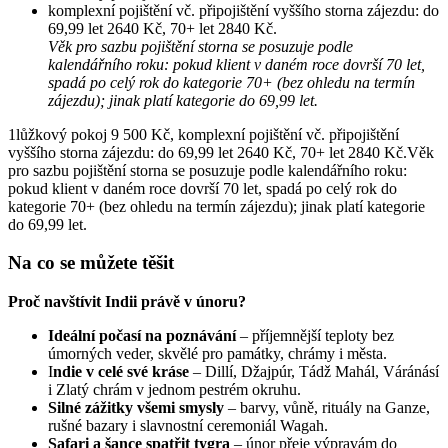
komplexní pojištění vč. připojištění vyššího storna zájezdu: do
69,99 let 2640 Kč, 70+ let 2840 Kč.
Věk pro sazbu pojištění storna se posuzuje podle
kalendářního roku: pokud klient v daném roce dovrší 70 let,
spadá po celý rok do kategorie 70+ (bez ohledu na termín
zájezdu); jinak platí kategorie do 69,99 let.
1lůžkový pokoj 9 500 Kč, komplexní pojištění vč. připojištění
vyššího storna zájezdu: do 69,99 let 2640 Kč, 70+ let 2840 Kč.Věk
pro sazbu pojištění storna se posuzuje podle kalendářního roku:
pokud klient v daném roce dovrší 70 let, spadá po celý rok do
kategorie 70+ (bez ohledu na termín zájezdu); jinak platí kategorie
do 69,99 let.
Na co se můžete těšit
Proč navštívit Indii právě v únoru?
Ideální počasí na poznávání
– příjemnější teploty bez
úmorných veder, skvělé pro památky, chrámy i města.
I
ndie v celé své kráse
– Dillí, Džajpúr, Tádž Mahál, Váránásí
i Zlatý chrám v jednom pestrém okruhu.
Silné zážitky všemi smysly
– barvy, vůně, rituály na Ganze,
rušné bazary i slavnostní ceremoniál Wagah.
Safari a šance spatřit tygra
– únor přeje výpravám do