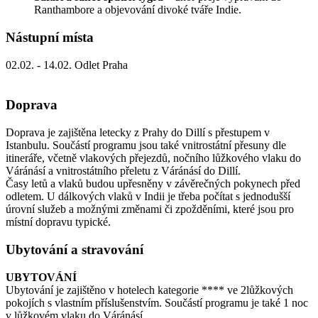
Ranthambore a objevování divoké tváře Indie.
Nástupní místa
02.02. - 14.02. Odlet Praha
Doprava
Doprava je zajištěna letecky z Prahy do Dillí s přestupem v
Istanbulu. Součástí programu jsou také vnitrostátní přesuny dle
itineráře, včetně vlakových přejezdů, nočního lůžkového vlaku do
Váránásí a vnitrostátního přeletu z Váránásí do Dillí.
Časy letů a vlaků budou upřesněny v závěrečných pokynech před
odletem. U dálkových vlaků v Indii je třeba počítat s jednodušší
úrovní služeb a možnými změnami či zpožděními, které jsou pro
místní dopravu typické.
Ubytování a stravování
UBYTOVÁNÍ
Ubytování je zajištěno v hotelech kategorie **** ve 2lůžkových
pokojích s vlastním příslušenstvím. Součástí programu je také 1 noc
v lůžkovém vlaku do Váránásí.