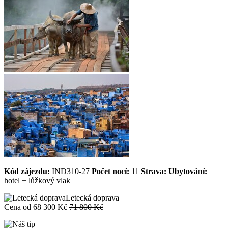
Kód zájezdu:
IND310-27
Počet nocí:
11
Strava:
Ubytování:
hotel + lůžkový vlak
Letecká doprava
Cena od
68 300 Kč
71 800 Kč