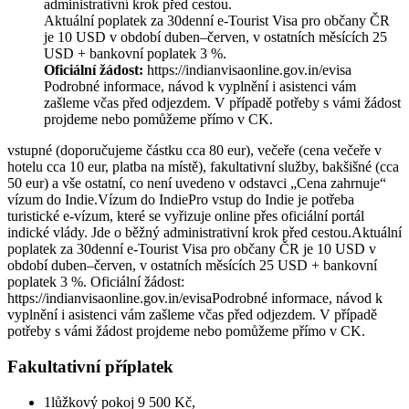
administrativní krok před cestou.
Aktuální poplatek za 30denní e-Tourist Visa pro občany ČR
je 10 USD v období duben–červen, v ostatních měsících 25
USD + bankovní poplatek 3 %.
Oficiální žádost:
https://indianvisaonline.gov.in/evisa
Podrobné informace, návod k vyplnění i asistenci vám
zašleme včas před odjezdem. V případě potřeby s vámi žádost
projdeme nebo pomůžeme přímo v CK.
vstupné (doporučujeme částku cca 80 eur), večeře (cena večeře v
hotelu cca 10 eur, platba na místě), fakultativní služby, bakšišné (cca
50 eur) a vše ostatní, co není uvedeno v odstavci „Cena zahrnuje“
vízum do Indie.Vízum do IndiePro vstup do Indie je potřeba
turistické e-vízum, které se vyřizuje online přes oficiální portál
indické vlády. Jde o běžný administrativní krok před cestou.Aktuální
poplatek za 30denní e-Tourist Visa pro občany ČR je 10 USD v
období duben–červen, v ostatních měsících 25 USD + bankovní
poplatek 3 %. Oficiální žádost:
https://indianvisaonline.gov.in/evisaPodrobné informace, návod k
vyplnění i asistenci vám zašleme včas před odjezdem. V případě
potřeby s vámi žádost projdeme nebo pomůžeme přímo v CK.
Fakultativní příplatek
1lůžkový pokoj 9 500 Kč,