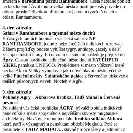
směrem k
národnímu parku Ranthambore
. Cesta nabídne pohled
na každodenní život mimo velká města a postupně vás přivede do
oblasti proslulé divokou přírodou a výskytem tygrů. Nocleh v
oblasti Ranthambore.
8. den zájezdu:
Safari v Ranthambore a tajemné město duchů
V časných ranních hodinách vás čeká safari v
NP
RANTHAMBORE
, jedné z nejznámějších indických rezervací.
Během projížďky budete vyhlížet tygry, antilopy, gazely a další
zástupce místní fauny. Po návratu na snídani následuje přejezd do
Ágry
. Cestou navštívíte jedinečné město duchů
FATÉHPUR
SÍKRÍ
, památku UNESCO. Prohlédnete si město vítězství, které
nechal Akbar Veliký vybudovat jako nové hlavní město, včetně
velké
Páteční mešity
,
Sultánského paláce
z červeného pískovce a
dalších působivých staveb. Nocleh v Ágře.
9. den zájezdu:
Poklady Ágry – Akbarova hrobka, Tádž Mahál a Červená
pevnost
Po snídani vás čeká prohlídka
ÁGRY
, bývalého sídla indických
panovníků a města spojeného s největšími skvosty mughalské
architektury. Navštívíte monumentální
hrobku sultána Akbara
,
která patří k významným památkám období Mughalů. Poté se
přesunete k
TÁDŽ MAHÁLU
, slavné hrobce lásky a jednomu z