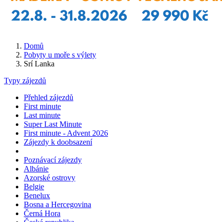
Domů
Pobyty u moře s výlety
Srí Lanka
Typy zájezdů
Přehled zájezdů
First minute
Last minute
Super Last Minute
First minute - Advent 2026
Zájezdy k doobsazení
Poznávací zájezdy
Albánie
Azorské ostrovy
Belgie
Benelux
Bosna a Hercegovina
Černá Hora