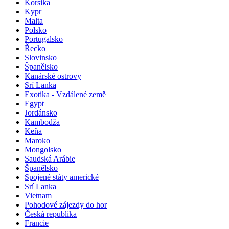
Korsika
Kypr
Malta
Polsko
Portugalsko
Řecko
Slovinsko
Španělsko
Kanárské ostrovy
Srí Lanka
Exotika - Vzdálené země
Egypt
Jordánsko
Kambodža
Keňa
Maroko
Mongolsko
Saudská Arábie
Španělsko
Spojené státy americké
Srí Lanka
Vietnam
Pohodové zájezdy do hor
Česká republika
Francie