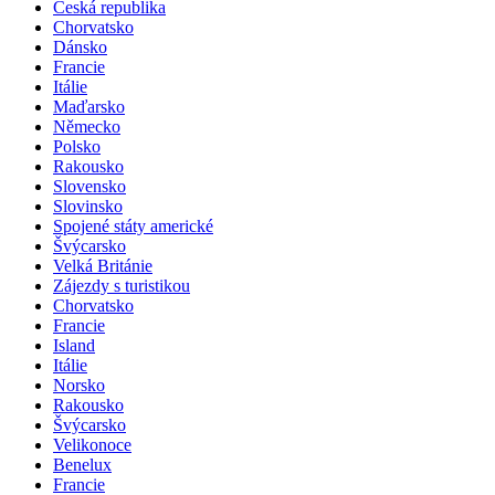
Česká republika
Chorvatsko
Dánsko
Francie
Itálie
Maďarsko
Německo
Polsko
Rakousko
Slovensko
Slovinsko
Spojené státy americké
Švýcarsko
Velká Británie
Zájezdy s turistikou
Chorvatsko
Francie
Island
Itálie
Norsko
Rakousko
Švýcarsko
Velikonoce
Benelux
Francie