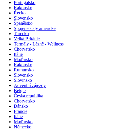
Portugalsko
Rakousko
Řecko
Slovensko
Španělsko
Spojené státy americké
Turecko
Velká Británie
Termály - Lázně - Wellness
Chorvatsko
Itálie
Maďarsko
Rakousko
Rumunsko
Slovensko
Slovinsko
Adventní zájezdy
Belgie
Česká republika
Chorvatsko
Dánsko
Francie
Itálie
Maďarsko
Německo