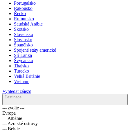
Portugalsko
Rakousko
Řecko
Rumunsko
Saudská Arábie
Skotsko
Slovensko
Slovinsko
Španělsko
Spojené státy americké
Srí Lanka
Švýcarsko
Thajsko
Turecko
Velká Británie
Vietnam
Vyhledat zájezd
Destinace
--- zvolte ---
Evropa
--- Albánie
--- Azorské ostrovy
--- Belgie