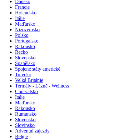
Dánsko
Francie
Holandsko
Itálie
Maďarsko
Nizozemsko
Polsko
Portugalsko
Rakousko
Řecko
Slovensko
Španělsko
Spojené státy americké
Turecko
Velká Británie
Termály - Lázně - Wellness
Chorvatsko
Itálie
Maďarsko
Rakousko
Rumunsko
Slovensko
Slovinsko
Adventní zájezdy
Belgie