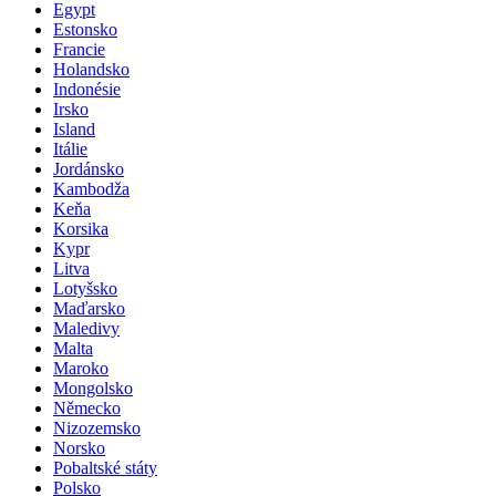
Egypt
Estonsko
Francie
Holandsko
Indonésie
Irsko
Island
Itálie
Jordánsko
Kambodža
Keňa
Korsika
Kypr
Litva
Lotyšsko
Maďarsko
Maledivy
Malta
Maroko
Mongolsko
Německo
Nizozemsko
Norsko
Pobaltské státy
Polsko