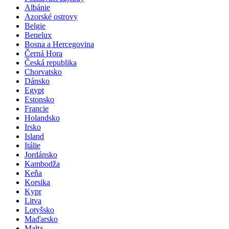
Albánie
Azorské ostrovy
Belgie
Benelux
Bosna a Hercegovina
Černá Hora
Česká republika
Chorvatsko
Dánsko
Egypt
Estonsko
Francie
Holandsko
Irsko
Island
Itálie
Jordánsko
Kambodža
Keňa
Korsika
Kypr
Litva
Lotyšsko
Maďarsko
Malta