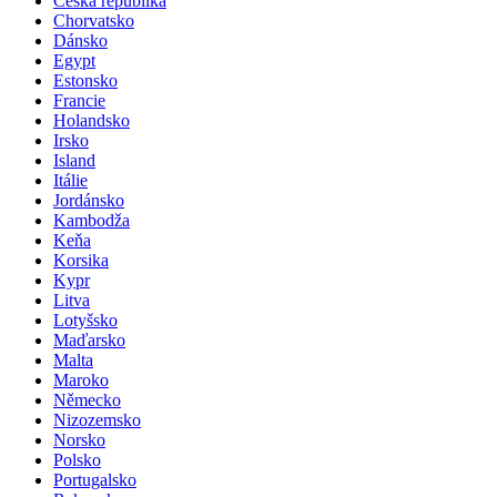
Česká republika
Chorvatsko
Dánsko
Egypt
Estonsko
Francie
Holandsko
Irsko
Island
Itálie
Jordánsko
Kambodža
Keňa
Korsika
Kypr
Litva
Lotyšsko
Maďarsko
Malta
Maroko
Německo
Nizozemsko
Norsko
Polsko
Portugalsko