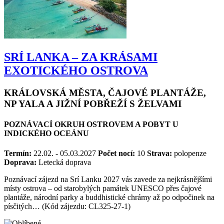
SRÍ LANKA – ZA KRÁSAMI
EXOTICKÉHO OSTROVA
KRÁLOVSKÁ MĚSTA, ČAJOVÉ PLANTÁŽE,
NP YALA A JIŽNÍ POBŘEŽÍ S ŽELVAMI
POZNÁVACÍ OKRUH OSTROVEM A POBYT U
INDICKÉHO OCEÁNU
Termín:
22.02. - 05.03.2027
Počet nocí:
10
Strava:
polopenze
Doprava:
Letecká doprava
Poznávací zájezd na Srí Lanku 2027 vás zavede za nejkrásnějšími
místy ostrova – od starobylých památek UNESCO přes čajové
plantáže, národní parky a buddhistické chrámy až po odpočinek na
písčitých… (Kód zájezdu: CL325-27-1)