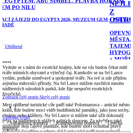
OPEVNĚNÁ MĚSTA, TAJEMNÉ HYPOGEUM +
MOŘE
POBYTOVĚ POZNÁVACÍ ZÁJEZD - DOVOLENÁ MALTA
2026
29 990 Kč
•
•
•
•
•
Vydejte se s námi do exotické krajiny, kde na vás budou čekat milé
tváře místních obyvatel a výtečný čaj. Kamkoliv se na Srí Lance
vydáte, potkáte usměvavé a spokojené tváře. Na své si zde přijdou
zejména milovníci přírody. Na Srí Lance můžete navštívit mnoho
nádherných národních parků, kde žije nespočet exotických
živočichů.
Zobrazit celý popis
Skrýt celý popis
Mezi oblíbené turistické cíle patří také Polonnaruwa – antické město
1
králů, kde budete moci vidět buddhistické památky, jako jsou sochy,
chrámy nebo kláštery. Na Srí Lance si můžete také užít dokonalý
Upřesnit výběr
relax na nádherných plážích zalitých sluncem. Za návštěvu také
Autokarová doprava
Kombinovaná doprava
Letecká
rozhodně stojí čajové plantáže, kde budete moci ochutnat pravý
doprava
cejlonský čaj přímo u zdroje. Srí Lanka také patří mezi nejlepší