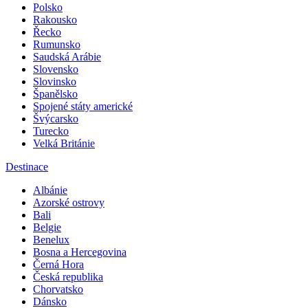
Polsko
Rakousko
Řecko
Rumunsko
Saudská Arábie
Slovensko
Slovinsko
Španělsko
Spojené státy americké
Švýcarsko
Turecko
Velká Británie
Destinace
Albánie
Azorské ostrovy
Bali
Belgie
Benelux
Bosna a Hercegovina
Černá Hora
Česká republika
Chorvatsko
Dánsko