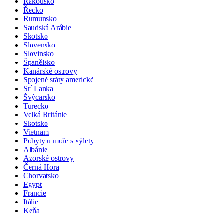
Rakousko
Řecko
Rumunsko
Saudská Arábie
Skotsko
Slovensko
Slovinsko
Španělsko
Kanárské ostrovy
Spojené státy americké
Srí Lanka
Švýcarsko
Turecko
Velká Británie
Skotsko
Vietnam
Pobyty u moře s výlety
Albánie
Azorské ostrovy
Černá Hora
Chorvatsko
Egypt
Francie
Itálie
Keňa