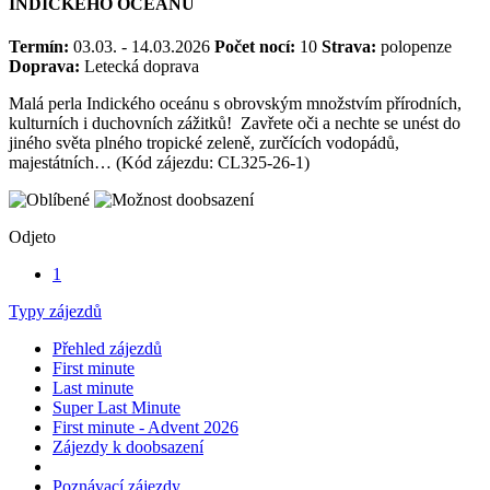
INDICKÉHO OCEÁNU
Termín:
03.03. - 14.03.2026
Počet nocí:
10
Strava:
polopenze
Doprava:
Letecká doprava
Malá perla Indického oceánu s obrovským množstvím přírodních,
kulturních i duchovních zážitků! Zavřete oči a nechte se unést do
jiného světa plného tropické zeleně, zurčících vodopádů,
majestátních… (Kód zájezdu: CL325-26-1)
Odjeto
1
Typy zájezdů
Přehled zájezdů
First minute
Last minute
Super Last Minute
First minute - Advent 2026
Zájezdy k doobsazení
Poznávací zájezdy