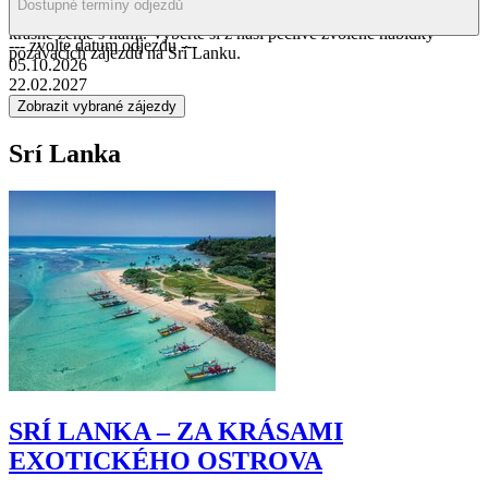
Dostupné termíny odjezdů
místa na světě k pozorování velryb a delfínů. Vydejte se do této
krásné země s námi. Vyberte si z naší pečlivě zvolené nabídky
--- zvolte datum odjezdu ---
pozávacích zájezdů na Srí Lanku.
05.10.2026
22.02.2027
Srí Lanka
SRÍ LANKA – ZA KRÁSAMI
EXOTICKÉHO OSTROVA