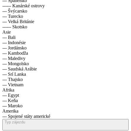
--- Španělsko
------ Kanárské ostrovy
--- Švýcarsko
--- Turecko
--- Velká Británie
------ Skotsko
Asie
--- Bali
--- Indonésie
--- Jordánsko
--- Kambodža
--- Maledivy
--- Mongolsko
--- Saudská Arábie
--- Srí Lanka
--- Thajsko
--- Vietnam
Afrika
--- Egypt
--- Keňa
--- Maroko
Amerika
--- Spojené státy americké
Typ zájezdu