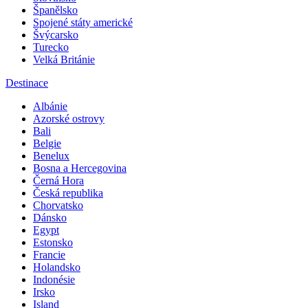
Španělsko
Spojené státy americké
Švýcarsko
Turecko
Velká Británie
Destinace
Albánie
Azorské ostrovy
Bali
Belgie
Benelux
Bosna a Hercegovina
Černá Hora
Česká republika
Chorvatsko
Dánsko
Egypt
Estonsko
Francie
Holandsko
Indonésie
Irsko
Island