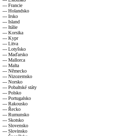
--- Francie
--- Holandsko
--- Irsko
--- Island
--- Itálie
--- Korsika
--- Kypr
--- Litva
--- Lotyšsko
--- Maďarsko
--- Mallorca
--- Malta
--- Německo
--- Nizozemsko
--- Norsko
--- Pobaltské státy
--- Polsko
--- Portugalsko
--- Rakousko
--- Řecko
--- Rumunsko
--- Skotsko
--- Slovensko
--- Slovinsko