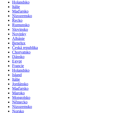
Holandsko
Itálie
Maďarsko
Nizozemsko
Řecko
Rumunsko
Slovinsko
Novinky
Albánie
Benelux
Česká republika
Chorvatsko
Dánsko
Egypt
Francie
Holandsko
Island
Itálie
Jordánsko
Maďarsko
Maroko
Mongolsko
Německo
Nizozemsko
Norsko