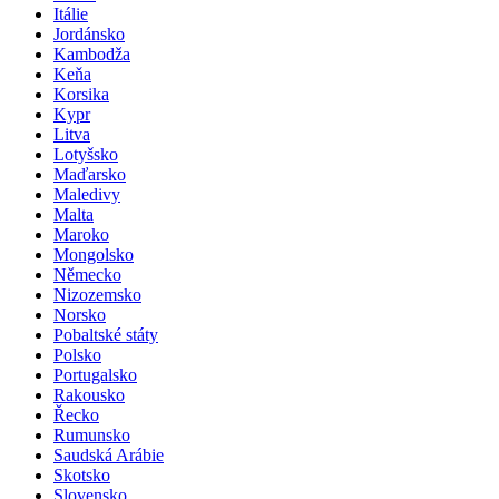
Itálie
Jordánsko
Kambodža
Keňa
Korsika
Kypr
Litva
Lotyšsko
Maďarsko
Maledivy
Malta
Maroko
Mongolsko
Německo
Nizozemsko
Norsko
Pobaltské státy
Polsko
Portugalsko
Rakousko
Řecko
Rumunsko
Saudská Arábie
Skotsko
Slovensko