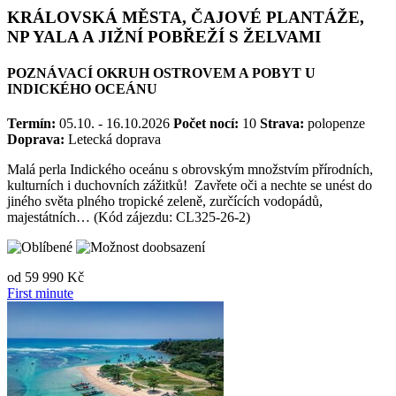
KRÁLOVSKÁ MĚSTA, ČAJOVÉ PLANTÁŽE,
NP YALA A JIŽNÍ POBŘEŽÍ S ŽELVAMI
POZNÁVACÍ OKRUH OSTROVEM A POBYT U
INDICKÉHO OCEÁNU
Termín:
05.10. - 16.10.2026
Počet nocí:
10
Strava:
polopenze
Doprava:
Letecká doprava
Malá perla Indického oceánu s obrovským množstvím přírodních,
kulturních i duchovních zážitků! Zavřete oči a nechte se unést do
jiného světa plného tropické zeleně, zurčících vodopádů,
majestátních… (Kód zájezdu: CL325-26-2)
od
59 990 Kč
First minute