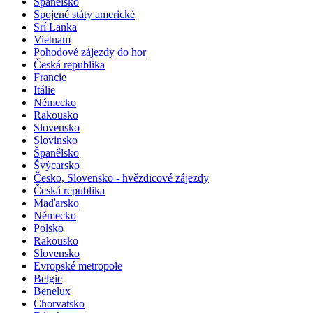
Španělsko
Spojené státy americké
Srí Lanka
Vietnam
Pohodové zájezdy do hor
Česká republika
Francie
Itálie
Německo
Rakousko
Slovensko
Slovinsko
Španělsko
Švýcarsko
Česko, Slovensko - hvězdicové zájezdy
Česká republika
Maďarsko
Německo
Polsko
Rakousko
Slovensko
Evropské metropole
Belgie
Benelux
Chorvatsko