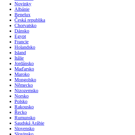
Novinky
Albánie
Benelux
Česká republika
Chorvatsko
Dánsko
Egypt
Francie
Holandsko
Island
Itálie
Jordánsko
Maďarsko
Maroko
Mongolsko
Německo
Nizozemsko
Norsko
Polsko
Rakousko
Řecko
Rumunsko
Saudská Arábie
Slovensko
Slovinsko