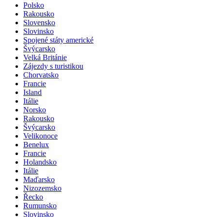
Polsko
Rakousko
Slovensko
Slovinsko
Spojené státy americké
Švýcarsko
Velká Británie
Zájezdy s turistikou
Chorvatsko
Francie
Island
Itálie
Norsko
Rakousko
Švýcarsko
Velikonoce
Benelux
Francie
Holandsko
Itálie
Maďarsko
Nizozemsko
Řecko
Rumunsko
Slovinsko