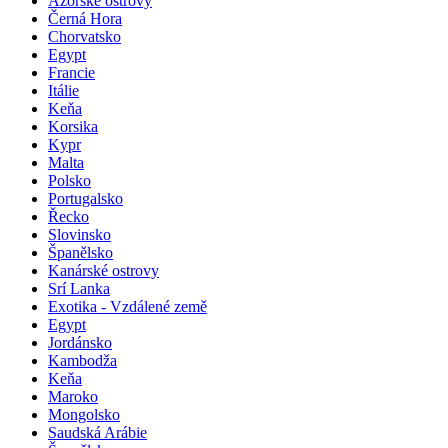
Azorské ostrovy
Černá Hora
Chorvatsko
Egypt
Francie
Itálie
Keňa
Korsika
Kypr
Malta
Polsko
Portugalsko
Řecko
Slovinsko
Španělsko
Kanárské ostrovy
Srí Lanka
Exotika - Vzdálené země
Egypt
Jordánsko
Kambodža
Keňa
Maroko
Mongolsko
Saudská Arábie