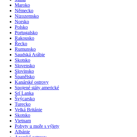
Maroko
Německo
Nizozemsko
Norsko
Polsko
Portugalsko
Rakousko
Řecko
Rumunsko
Saudská Arábie
Skotsko
Slovensko
Slovinsko
Španělsko
Kanárské ostrovy
Spojené státy americké
Srí Lanka
Švýcarsko
Turecko
Velká Británie
Skotsko
Vietnam
Pobyty u moře s výlety
Albánie