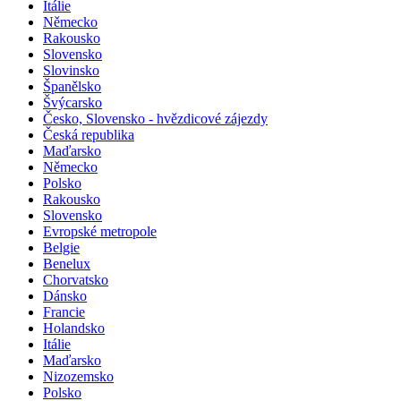
Itálie
Německo
Rakousko
Slovensko
Slovinsko
Španělsko
Švýcarsko
Česko, Slovensko - hvězdicové zájezdy
Česká republika
Maďarsko
Německo
Polsko
Rakousko
Slovensko
Evropské metropole
Belgie
Benelux
Chorvatsko
Dánsko
Francie
Holandsko
Itálie
Maďarsko
Nizozemsko
Polsko