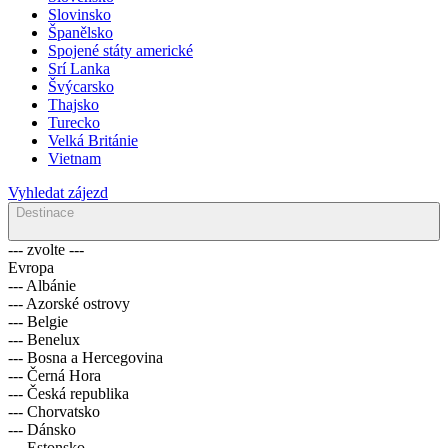
Slovinsko
Španělsko
Spojené státy americké
Srí Lanka
Švýcarsko
Thajsko
Turecko
Velká Británie
Vietnam
Vyhledat zájezd
Destinace
--- zvolte ---
Evropa
--- Albánie
--- Azorské ostrovy
--- Belgie
--- Benelux
--- Bosna a Hercegovina
--- Černá Hora
--- Česká republika
--- Chorvatsko
--- Dánsko
--- Estonsko