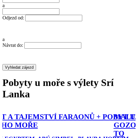
a
Odjezd od:
a
Návrat do:
Pobyty u moře s výlety Srí
Lanka
MALTA A GOZO – TO NEJLEPŠÍ Z
OSTROVŮ