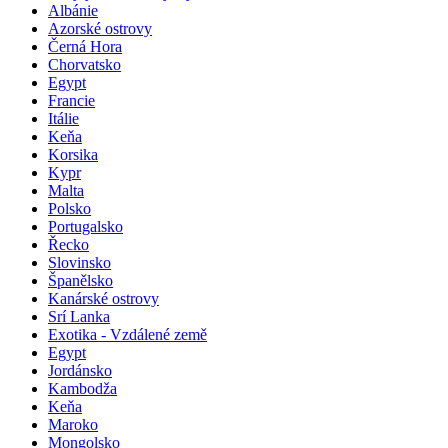
Albánie
Azorské ostrovy
Černá Hora
Chorvatsko
Egypt
Francie
Itálie
Keňa
Korsika
Kypr
Malta
Polsko
Portugalsko
Řecko
Slovinsko
Španělsko
Kanárské ostrovy
Srí Lanka
Exotika - Vzdálené země
Egypt
Jordánsko
Kambodža
Keňa
Maroko
Mongolsko