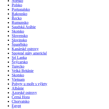
Norsko
Polsko
Portugalsko
Rakousko
Řecko
Rumunsko
Saudská Arábie
Skotsko
Slovensko
Slovinsko
Španělsko
Kanárské ostrovy
Spojené státy americké
Srí Lanka
Švýcarsko
Turecko
Velká Británie
Skotsko
Vietnam
Pobyty u moře s výlety
Albánie
Azorské ostrovy
Černá Hora
Chorvatsko
Egypt