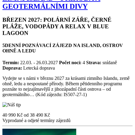
GEOTERMÁLNÍMI DIVY
BŘEZEN 2027: POLÁRNÍ ZÁŘE, ČERNÉ
PLÁŽE, VODOPÁDY A RELAX V BLUE
LAGOON
5DENNÍ POZNÁVACÍ ZÁJEZD NA ISLAND, OSTROV
OHNĚ A LEDU
Termín:
22.03. - 26.03.2027
Počet nocí:
4
Strava:
snídaně
Doprava:
Letecká doprava
Vydejte se s námi v březnu 2027 za krásami zimního Islandu, země
ohně, ledu a nespoutané přírody. Během pětidenního programu
poznáte to nejzajímavější z jihozápadní části ostrova – od
geotermálního… (Kód zájezdu: IS507-27-1)
40 990 Kč
od
38 490 Kč
Vyprodané a odjeté termíny zájezdů