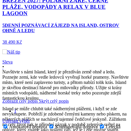
BŘEZEN 2027: POLÁRNÍ ZÁŘE, ČERNÉ
PLÁŽE, VODOPÁDY A RELAX V BLUE
LAGOON
5DENNÍ POZNÁVACÍ ZÁJEZD NA ISLAND, OSTROV
OHNĚ A LEDU
38 490 Kč
Sleva
•
Navštivte s námi Island, který je přezdíván země ohně a ledu.
Poznejte zemi, kde vedle ledovců vyvěrají horké prameny. Navštivte
místo, které není zaplaveno turisty, a přitom nabízí tolik krás. Island
je skvělou destinací hlavně pro milovníky přírody. Užijte si krásy
místních vodopádů, nádherné horské treky nebo pozorujte zdejší
fantastickou krajinu.
Zobrazit celý popis
Skrýt celý popis
Island se může chlubit také nádhernými plážemi, i když se zde
1
nevykoupete. Pobřeží je zdobené černými kameny nebo pískem, na
některých plážích se nacházejí tajemné čedičové jeskyně. Zážitkem
Upřesnit výběr
na celý život pak je přírodní zázrak v podobě zelených světel na
Autokarová doprava
Kombinovaná doprava
Letecká
obloze, který známe jako polární záři, jež je i zde možné spatřit.