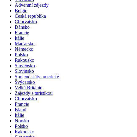
Adventní zájezdy
Belgie
Česká republika
Chorvatsko
Dánsko
Francie
Itálie
Maďarsko
Německo
Polsko
Rakousko
Slovensko
Slovinsko
Spojené státy americké
Švýcarsko
Velká Británie
Zájezdy s turistikou
Chorvatsko
Francie
Island
Itálie
Norsko
Polsko
Rakousko