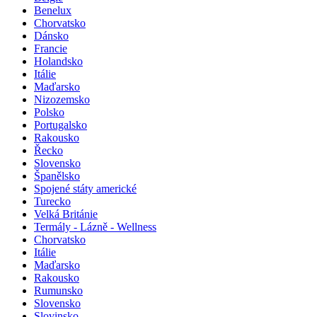
Benelux
Chorvatsko
Dánsko
Francie
Holandsko
Itálie
Maďarsko
Nizozemsko
Polsko
Portugalsko
Rakousko
Řecko
Slovensko
Španělsko
Spojené státy americké
Turecko
Velká Británie
Termály - Lázně - Wellness
Chorvatsko
Itálie
Maďarsko
Rakousko
Rumunsko
Slovensko
Slovinsko