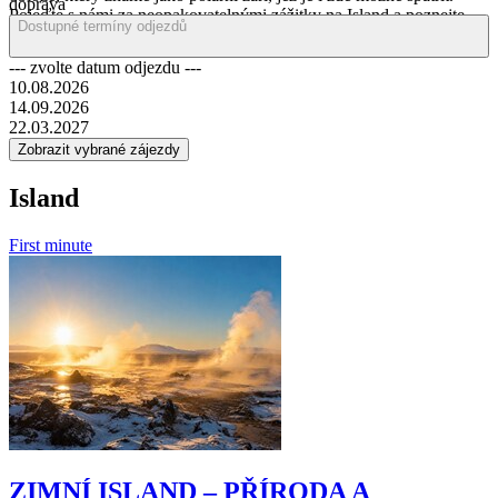
doprava
Pojeďte s námi za neopakovatelnými zážitky na Island a poznejte
Dostupné termíny odjezdů
krásy, které naše planeta nabízí.
--- zvolte datum odjezdu ---
10.08.2026
14.09.2026
22.03.2027
Island
First minute
ZIMNÍ ISLAND – PŘÍRODA A