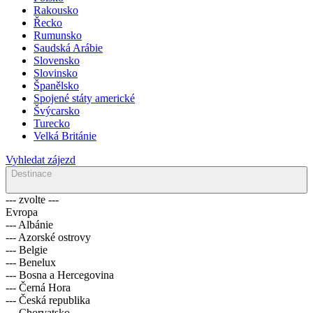
Rakousko
Řecko
Rumunsko
Saudská Arábie
Slovensko
Slovinsko
Španělsko
Spojené státy americké
Švýcarsko
Turecko
Velká Británie
Vyhledat zájezd
Destinace
--- zvolte ---
Evropa
--- Albánie
--- Azorské ostrovy
--- Belgie
--- Benelux
--- Bosna a Hercegovina
--- Černá Hora
--- Česká republika
--- Chorvatsko