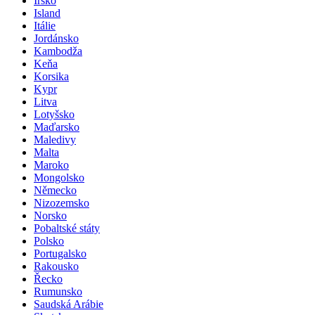
Irsko
Island
Itálie
Jordánsko
Kambodža
Keňa
Korsika
Kypr
Litva
Lotyšsko
Maďarsko
Maledivy
Malta
Maroko
Mongolsko
Německo
Nizozemsko
Norsko
Pobaltské státy
Polsko
Portugalsko
Rakousko
Řecko
Rumunsko
Saudská Arábie