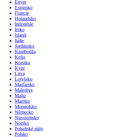
Egypt
Estonsko
Francie
Holandsko
Indonésie
Irsko
Island
Itálie
Jordánsko
Kambodža
Keňa
Korsika
Kypr
Litva
Lotyšsko
Maďarsko
Maledivy
Malta
Maroko
Mongolsko
Německo
Nizozemsko
Norsko
Pobaltské státy
Polsko