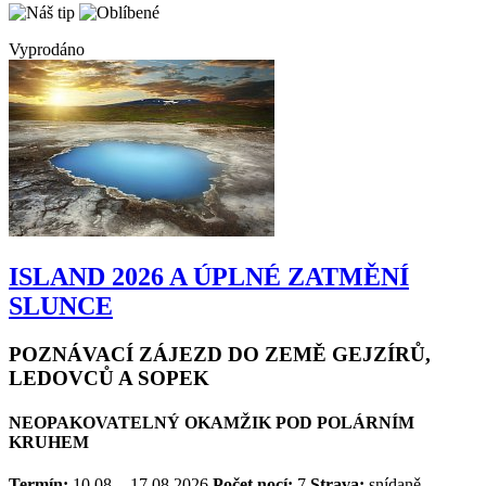
Vyprodáno
ISLAND 2026 A ÚPLNÉ ZATMĚNÍ
SLUNCE
POZNÁVACÍ ZÁJEZD DO ZEMĚ GEJZÍRŮ,
LEDOVCŮ A SOPEK
NEOPAKOVATELNÝ OKAMŽIK POD POLÁRNÍM
KRUHEM
Termín:
10.08. - 17.08.2026
Počet nocí:
7
Strava:
snídaně