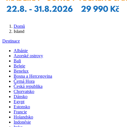
Domů
Island
Destinace
Albánie
Azorské ostrovy
Bali
Belgie
Benelux
Bosna a Hercegovina
Černá Hora
Česká republika
Chorvatsko
Dánsko
Egypt
Estonsko
Francie
Holandsko
Indonésie