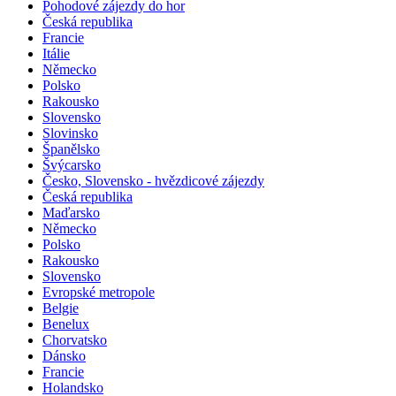
Pohodové zájezdy do hor
Česká republika
Francie
Itálie
Německo
Polsko
Rakousko
Slovensko
Slovinsko
Španělsko
Švýcarsko
Česko, Slovensko - hvězdicové zájezdy
Česká republika
Maďarsko
Německo
Polsko
Rakousko
Slovensko
Evropské metropole
Belgie
Benelux
Chorvatsko
Dánsko
Francie
Holandsko