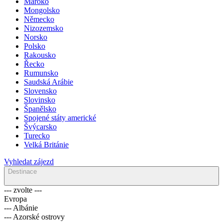
Maroko
Mongolsko
Německo
Nizozemsko
Norsko
Polsko
Rakousko
Řecko
Rumunsko
Saudská Arábie
Slovensko
Slovinsko
Španělsko
Spojené státy americké
Švýcarsko
Turecko
Velká Británie
Vyhledat zájezd
Destinace
--- zvolte ---
Evropa
--- Albánie
--- Azorské ostrovy