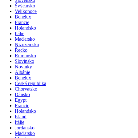
Slovensko
Švýcarsko
Velikonoce
Benelux
Francie
Holandsko
Itálie
Maďarsko
Nizozemsko
Řecko
Rumunsko
Slovinsko
Novinky
Albánie
Benelux
Česká republika
Chorvatsko
Dánsko
Egypt
Francie
Holandsko
Island
Itálie
Jordánsko
Maďarsko