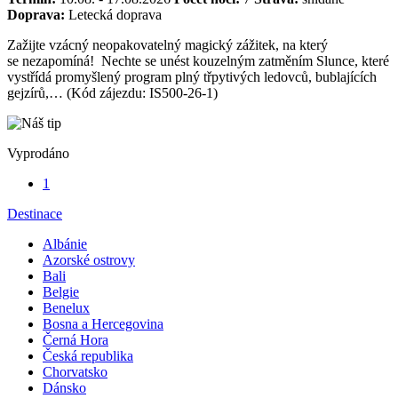
Doprava:
Letecká doprava
Zažijte vzácný neopakovatelný magický zážitek, na který
se nezapomíná! Nechte se unést kouzelným zatměním Slunce, které
vystřídá promyšlený program plný třpytivých ledovců, bublajících
gejzírů,… (Kód zájezdu: IS500-26-1)
Vyprodáno
1
Destinace
Albánie
Azorské ostrovy
Bali
Belgie
Benelux
Bosna a Hercegovina
Černá Hora
Česká republika
Chorvatsko
Dánsko