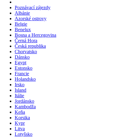
Poznávací zájezdy
Albánie
Azorské ostrovy
Belgie
Benelux
Bosna a Hercegovina
Černá Hora
Česká republika
Chorvatsko
Dánsko
Egypt
Estonsko
Francie
Holandsko
Irsko
Island
Itálie
Jordánsko
Kambodža
Keňa
Korsika
Kypr
Litva
Lotyšsko