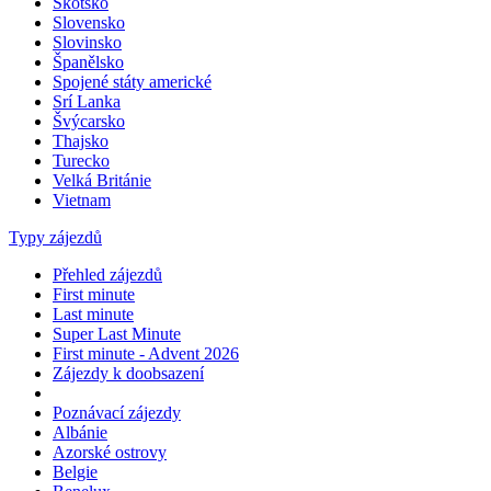
Skotsko
Slovensko
Slovinsko
Španělsko
Spojené státy americké
Srí Lanka
Švýcarsko
Thajsko
Turecko
Velká Británie
Vietnam
Typy zájezdů
Přehled zájezdů
First minute
Last minute
Super Last Minute
First minute - Advent 2026
Zájezdy k doobsazení
Poznávací zájezdy
Albánie
Azorské ostrovy
Belgie