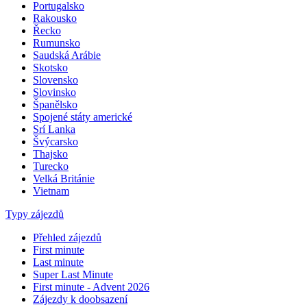
Portugalsko
Rakousko
Řecko
Rumunsko
Saudská Arábie
Skotsko
Slovensko
Slovinsko
Španělsko
Spojené státy americké
Srí Lanka
Švýcarsko
Thajsko
Turecko
Velká Británie
Vietnam
Typy zájezdů
Přehled zájezdů
First minute
Last minute
Super Last Minute
First minute - Advent 2026
Zájezdy k doobsazení