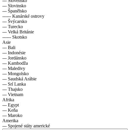
--- Slovensko
--- Slovinsko
--- Španělsko
------ Kanárské ostrovy
--- Švýcarsko
--- Turecko
--- Velká Británie
------ Skotsko
Asie
--- Bali
--- Indonésie
--- Jordánsko
--- Kambodža
--- Maledivy
--- Mongolsko
--- Saudská Arábie
--- Srí Lanka
--- Thajsko
--- Vietnam
Afrika
--- Egypt
--- Keňa
--- Maroko
Amerika
--- Spojené státy americké