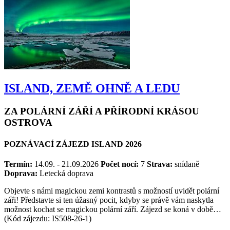
ISLAND, ZEMĚ OHNĚ A LEDU
ZA POLÁRNÍ ZÁŘÍ A PŘÍRODNÍ KRÁSOU
OSTROVA
POZNÁVACÍ ZÁJEZD ISLAND 2026
Termín:
14.09. - 21.09.2026
Počet nocí:
7
Strava:
snídaně
Doprava:
Letecká doprava
Objevte s námi magickou zemi kontrastů s možností uvidět polární
záři! Představte si ten úžasný pocit, kdyby se právě vám naskytla
možnost kochat se magickou polární září. Zájezd se koná v době…
(Kód zájezdu: IS508-26-1)