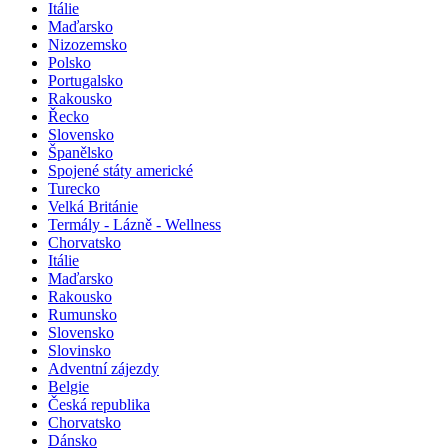
Itálie
Maďarsko
Nizozemsko
Polsko
Portugalsko
Rakousko
Řecko
Slovensko
Španělsko
Spojené státy americké
Turecko
Velká Británie
Termály - Lázně - Wellness
Chorvatsko
Itálie
Maďarsko
Rakousko
Rumunsko
Slovensko
Slovinsko
Adventní zájezdy
Belgie
Česká republika
Chorvatsko
Dánsko