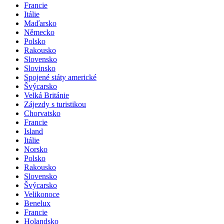
Francie
Itálie
Maďarsko
Německo
Polsko
Rakousko
Slovensko
Slovinsko
Spojené státy americké
Švýcarsko
Velká Británie
Zájezdy s turistikou
Chorvatsko
Francie
Island
Itálie
Norsko
Polsko
Rakousko
Slovensko
Švýcarsko
Velikonoce
Benelux
Francie
Holandsko