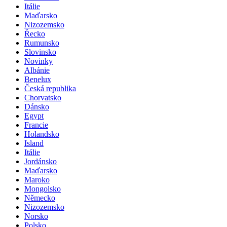
Itálie
Maďarsko
Nizozemsko
Řecko
Rumunsko
Slovinsko
Novinky
Albánie
Benelux
Česká republika
Chorvatsko
Dánsko
Egypt
Francie
Holandsko
Island
Itálie
Jordánsko
Maďarsko
Maroko
Mongolsko
Německo
Nizozemsko
Norsko
Polsko