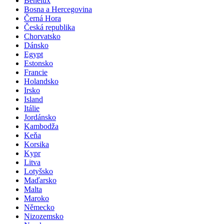
Benelux
Bosna a Hercegovina
Černá Hora
Česká republika
Chorvatsko
Dánsko
Egypt
Estonsko
Francie
Holandsko
Irsko
Island
Itálie
Jordánsko
Kambodža
Keňa
Korsika
Kypr
Litva
Lotyšsko
Maďarsko
Malta
Maroko
Německo
Nizozemsko