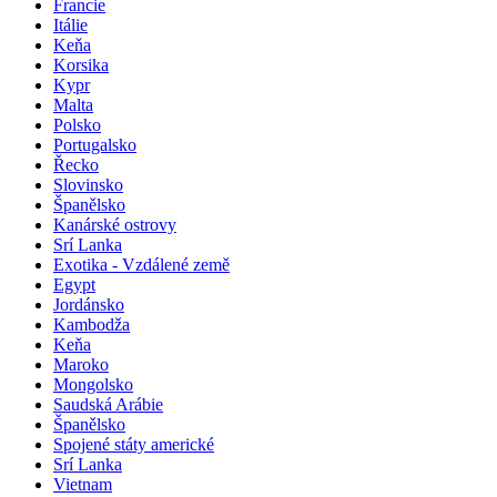
Francie
Itálie
Keňa
Korsika
Kypr
Malta
Polsko
Portugalsko
Řecko
Slovinsko
Španělsko
Kanárské ostrovy
Srí Lanka
Exotika - Vzdálené země
Egypt
Jordánsko
Kambodža
Keňa
Maroko
Mongolsko
Saudská Arábie
Španělsko
Spojené státy americké
Srí Lanka
Vietnam