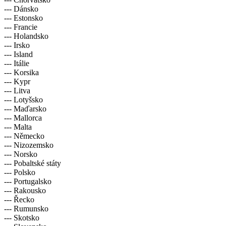
--- Dánsko
--- Estonsko
--- Francie
--- Holandsko
--- Irsko
--- Island
--- Itálie
--- Korsika
--- Kypr
--- Litva
--- Lotyšsko
--- Maďarsko
--- Mallorca
--- Malta
--- Německo
--- Nizozemsko
--- Norsko
--- Pobaltské státy
--- Polsko
--- Portugalsko
--- Rakousko
--- Řecko
--- Rumunsko
--- Skotsko