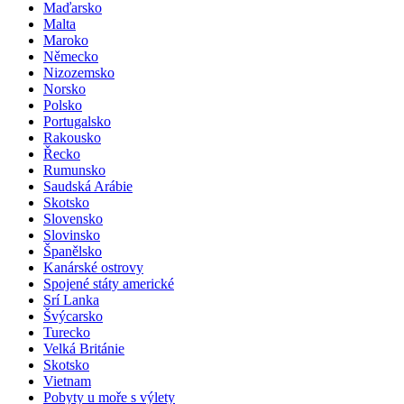
Maďarsko
Malta
Maroko
Německo
Nizozemsko
Norsko
Polsko
Portugalsko
Rakousko
Řecko
Rumunsko
Saudská Arábie
Skotsko
Slovensko
Slovinsko
Španělsko
Kanárské ostrovy
Spojené státy americké
Srí Lanka
Švýcarsko
Turecko
Velká Británie
Skotsko
Vietnam
Pobyty u moře s výlety