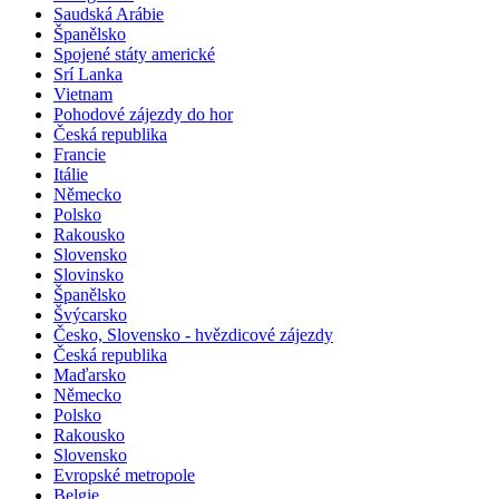
Saudská Arábie
Španělsko
Spojené státy americké
Srí Lanka
Vietnam
Pohodové zájezdy do hor
Česká republika
Francie
Itálie
Německo
Polsko
Rakousko
Slovensko
Slovinsko
Španělsko
Švýcarsko
Česko, Slovensko - hvězdicové zájezdy
Česká republika
Maďarsko
Německo
Polsko
Rakousko
Slovensko
Evropské metropole
Belgie