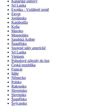
Kanárské ostrovy
Srí Lanka
Exotika - Vzdálené země
Egypt
Jordánsko
Kambodža
Keňa
Maroko
Mongolsko
Saudská Arábie
Španělsko
Spojené státy americké
Srí Lanka
Vietnam
Pohodové zájezdy do hor
Česká republika
Francie
Itálie
Německo
Polsko
Rakousko
Slovensko
Slovinsko
Španělsko
Švýcarsko