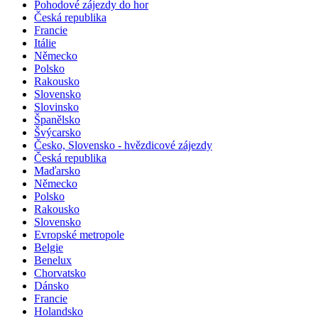
Pohodové zájezdy do hor
Česká republika
Francie
Itálie
Německo
Polsko
Rakousko
Slovensko
Slovinsko
Španělsko
Švýcarsko
Česko, Slovensko - hvězdicové zájezdy
Česká republika
Maďarsko
Německo
Polsko
Rakousko
Slovensko
Evropské metropole
Belgie
Benelux
Chorvatsko
Dánsko
Francie
Holandsko