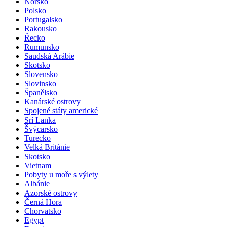
Norsko
Polsko
Portugalsko
Rakousko
Řecko
Rumunsko
Saudská Arábie
Skotsko
Slovensko
Slovinsko
Španělsko
Kanárské ostrovy
Spojené státy americké
Srí Lanka
Švýcarsko
Turecko
Velká Británie
Skotsko
Vietnam
Pobyty u moře s výlety
Albánie
Azorské ostrovy
Černá Hora
Chorvatsko
Egypt