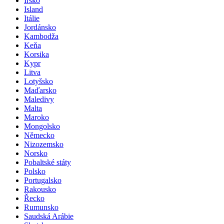
Irsko
Island
Itálie
Jordánsko
Kambodža
Keňa
Korsika
Kypr
Litva
Lotyšsko
Maďarsko
Maledivy
Malta
Maroko
Mongolsko
Německo
Nizozemsko
Norsko
Pobaltské státy
Polsko
Portugalsko
Rakousko
Řecko
Rumunsko
Saudská Arábie