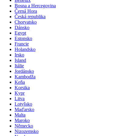
Benelux
Bosna a Hercegovina
Černá Hora
Česká republika
Chorvatsko
Dánsko
Egypt
Estonsko
Francie
Holandsko
Irsko
Island
Itálie
Jordánsko
Kambodža
Keňa
Korsika
Kypr
Litva
Lotyšsko
Maďarsko
Malta
Maroko
Německo
Nizozemsko