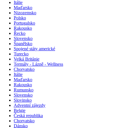
Itálie
Maďarsko
Nizozemsko
Polsko
Portugalsko
Rakousko
Řecko
Slovensko
Španělsko
Spojené státy americké
Turecko
Velká Británie
Termály - Lázně - Wellness
Chorvatsko
Itálie
Maďarsko
Rakousko
Rumunsko
Slovensko
Slovinsko
Adventní zájezdy
Belgie
Česká republika
Chorvatsko
Dánsko