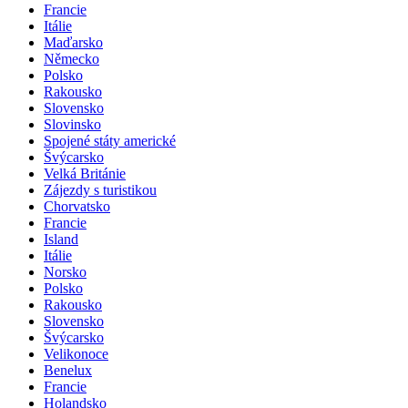
Francie
Itálie
Maďarsko
Německo
Polsko
Rakousko
Slovensko
Slovinsko
Spojené státy americké
Švýcarsko
Velká Británie
Zájezdy s turistikou
Chorvatsko
Francie
Island
Itálie
Norsko
Polsko
Rakousko
Slovensko
Švýcarsko
Velikonoce
Benelux
Francie
Holandsko