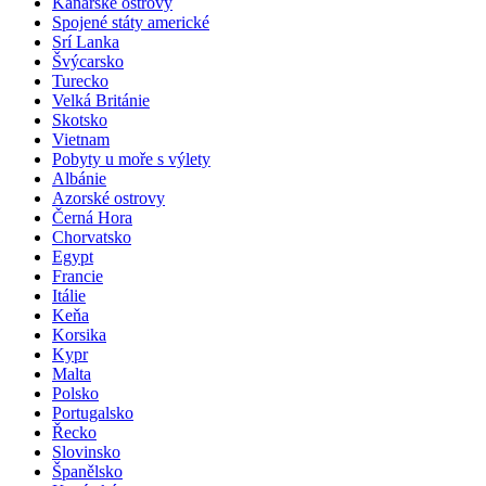
Kanárské ostrovy
Spojené státy americké
Srí Lanka
Švýcarsko
Turecko
Velká Británie
Skotsko
Vietnam
Pobyty u moře s výlety
Albánie
Azorské ostrovy
Černá Hora
Chorvatsko
Egypt
Francie
Itálie
Keňa
Korsika
Kypr
Malta
Polsko
Portugalsko
Řecko
Slovinsko
Španělsko