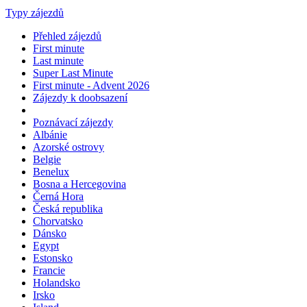
Typy zájezdů
Přehled zájezdů
First minute
Last minute
Super Last Minute
First minute - Advent 2026
Zájezdy k doobsazení
Poznávací zájezdy
Albánie
Azorské ostrovy
Belgie
Benelux
Bosna a Hercegovina
Černá Hora
Česká republika
Chorvatsko
Dánsko
Egypt
Estonsko
Francie
Holandsko
Irsko