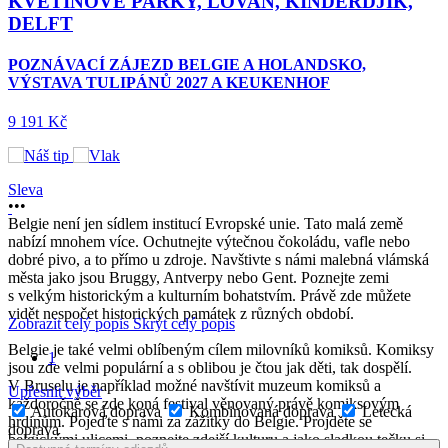
KVĚTINOVÉ PARKY, LOVAN, KINDERDJIK,
DELFT
POZNÁVACÍ ZÁJEZD BELGIE A HOLANDSKO,
VÝSTAVA TULIPÁNŮ 2027 A KEUKENHOF
9 191 Kč
Sleva
•
•
•
Belgie není jen sídlem institucí Evropské unie. Tato malá země
nabízí mnohem více. Ochutnejte výtečnou čokoládu, vafle nebo
dobré pivo, a to přímo u zdroje. Navštivte s námi malebná vlámská
města jako jsou Bruggy, Antverpy nebo Gent. Poznejte zemi
s velkým historickým a kulturním bohatstvím. Právě zde můžete
vidět nespočet historických památek z různých období.
Zobrazit celý popis
Skrýt celý popis
Belgie je také velmi oblíbeným cílem milovníků komiksů. Komiksy
1
jsou zde velmi populární a s oblibou je čtou jak děti, tak dospělí.
V Bruselu je například možné navštívit muzeum komiksů a
Upřesnit výběr
každoročně se zde koná festival věnovaný právě komiksovým
Autokarová doprava
Kombinovaná doprava
Letecká
hrdinům. Pojeďte s námi za zážitky do Belgie. Projděte se
doprava
belgickými ulicemi, poznejte zdejší kulturu a jako sladkou tečku si