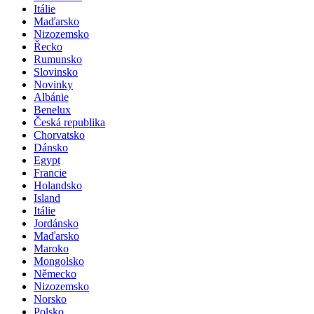
Itálie
Maďarsko
Nizozemsko
Řecko
Rumunsko
Slovinsko
Novinky
Albánie
Benelux
Česká republika
Chorvatsko
Dánsko
Egypt
Francie
Holandsko
Island
Itálie
Jordánsko
Maďarsko
Maroko
Mongolsko
Německo
Nizozemsko
Norsko
Polsko