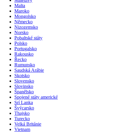
Maledivy
Malta
Maroko
Mongolsko
Německo
Nizozemsko
Norsko
Pobaltské státy
Polsko
Portugalsko
Rakousko
Řecko
Rumunsko
Saudská Arábie
Skotsko
Slovensko
Slovinsko
Španělsko
Spojené státy americké
Srí Lanka
Švýcarsko
Thajsko
Turecko
Velká Británie
Vietnam