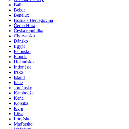
Bali
Belgie
Benelux
Bosna a Hercegovina
Černá Hora
Česká republika
Chorvatsko
Dánsko
Egypt
Estonsko
Francie
Holandsko
Indonésie
Irsko
Island
Itálie
Jordánsko
Kambodža
Keňa
Korsika
Kypr
Litva
Lotyšsko
Maďarsko