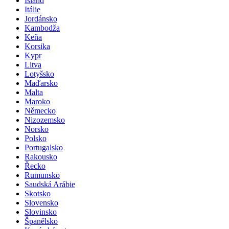
Island
Itálie
Jordánsko
Kambodža
Keňa
Korsika
Kypr
Litva
Lotyšsko
Maďarsko
Malta
Maroko
Německo
Nizozemsko
Norsko
Polsko
Portugalsko
Rakousko
Řecko
Rumunsko
Saudská Arábie
Skotsko
Slovensko
Slovinsko
Španělsko