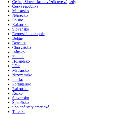
Česko, Slovensko - hvězdicové zájezdy
Česká republika
Maďarsko
Německo
Polsko
Rakousko
Slovensko
Evropské metropole
Belgie
Benelux
Chorvatsko
Dánsko
Francie
Holandsko
Itálie
Maďarsko
Nizozemsko
Polsko
Portugalsko
Rakousko
Řecko
Slovensko
Španělsko
Spojené státy americké
Turecko