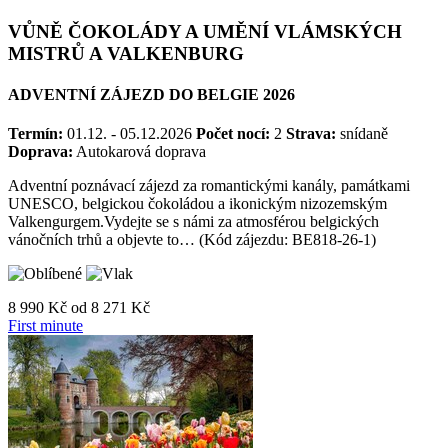
VŮNĚ ČOKOLÁDY A UMĚNÍ VLÁMSKÝCH
MISTRŮ A VALKENBURG
ADVENTNÍ ZÁJEZD DO BELGIE 2026
Termín:
01.12. - 05.12.2026
Počet nocí:
2
Strava:
snídaně
Doprava:
Autokarová doprava
Adventní poznávací zájezd za romantickými kanály, památkami
UNESCO, belgickou čokoládou a ikonickým nizozemským
Valkengurgem.Vydejte se s námi za atmosférou belgických
vánočních trhů a objevte to… (Kód zájezdu: BE818-26-1)
8 990 Kč
od
8 271 Kč
First minute