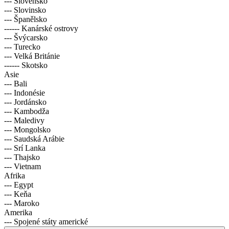
--- Slovensko
--- Slovinsko
--- Španělsko
------ Kanárské ostrovy
--- Švýcarsko
--- Turecko
--- Velká Británie
------ Skotsko
Asie
--- Bali
--- Indonésie
--- Jordánsko
--- Kambodža
--- Maledivy
--- Mongolsko
--- Saudská Arábie
--- Srí Lanka
--- Thajsko
--- Vietnam
Afrika
--- Egypt
--- Keňa
--- Maroko
Amerika
--- Spojené státy americké