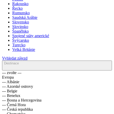
Rakousko
Řecko
Rumunsko
Saudská Arábie
Slovensko
Slovinsko
Španělsko
Spojené státy americké
Švýcarsko
Turecko
Velká Británie
Vyhledat zájezd
Destinace
--- zvolte ---
Evropa
--- Albánie
--- Azorské ostrovy
--- Belgie
--- Benelux
--- Bosna a Hercegovina
--- Černá Hora
--- Česká republika
--- Chorvatsko