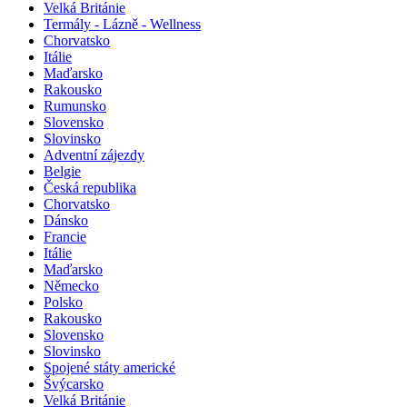
Velká Británie
Termály - Lázně - Wellness
Chorvatsko
Itálie
Maďarsko
Rakousko
Rumunsko
Slovensko
Slovinsko
Adventní zájezdy
Belgie
Česká republika
Chorvatsko
Dánsko
Francie
Itálie
Maďarsko
Německo
Polsko
Rakousko
Slovensko
Slovinsko
Spojené státy americké
Švýcarsko
Velká Británie