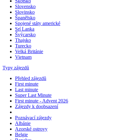
Skotsko
Slovensko
Slovinsko
Španělsko
Spojené státy americké
Srí Lanka
Švýcarsko
Thajsko
Turecko
Velká Británie
Vietnam
Typy zájezdů
Přehled zájezdů
First minute
Last minute
Super Last Minute
First minute - Advent 2026
Zájezdy k doobsazení
Poznávací zájezdy
Albánie
Azorské ostrovy
Belgie