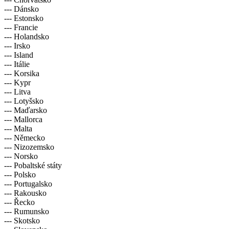
--- Dánsko
--- Estonsko
--- Francie
--- Holandsko
--- Irsko
--- Island
--- Itálie
--- Korsika
--- Kypr
--- Litva
--- Lotyšsko
--- Maďarsko
--- Mallorca
--- Malta
--- Německo
--- Nizozemsko
--- Norsko
--- Pobaltské státy
--- Polsko
--- Portugalsko
--- Rakousko
--- Řecko
--- Rumunsko
--- Skotsko