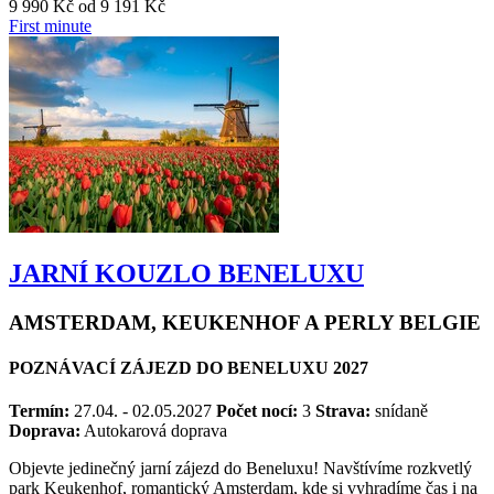
9 990 Kč
od
9 191 Kč
First minute
JARNÍ KOUZLO BENELUXU
AMSTERDAM, KEUKENHOF A PERLY BELGIE
POZNÁVACÍ ZÁJEZD DO BENELUXU 2027
Termín:
27.04. - 02.05.2027
Počet nocí:
3
Strava:
snídaně
Doprava:
Autokarová doprava
Objevte jedinečný jarní zájezd do Beneluxu! Navštívíme rozkvetlý
park Keukenhof, romantický Amsterdam, kde si vyhradíme čas i na