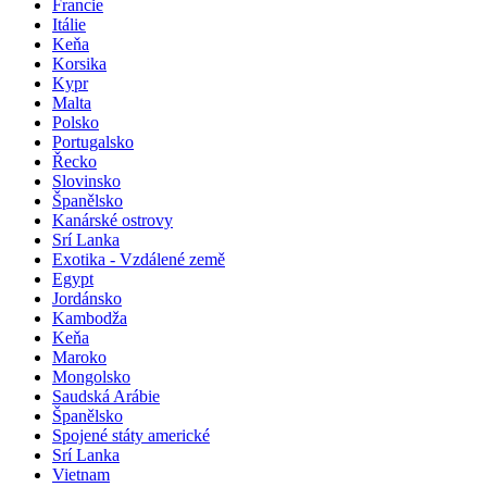
Francie
Itálie
Keňa
Korsika
Kypr
Malta
Polsko
Portugalsko
Řecko
Slovinsko
Španělsko
Kanárské ostrovy
Srí Lanka
Exotika - Vzdálené země
Egypt
Jordánsko
Kambodža
Keňa
Maroko
Mongolsko
Saudská Arábie
Španělsko
Spojené státy americké
Srí Lanka
Vietnam