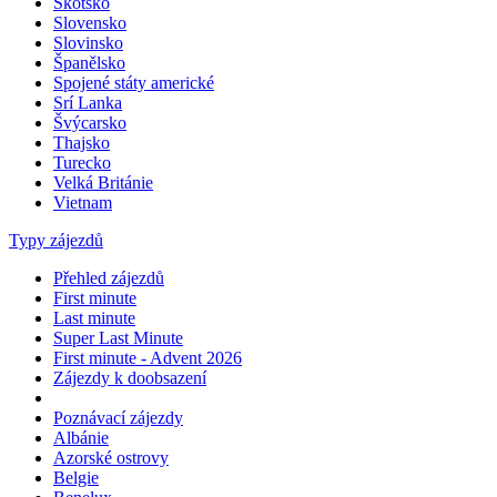
Skotsko
Slovensko
Slovinsko
Španělsko
Spojené státy americké
Srí Lanka
Švýcarsko
Thajsko
Turecko
Velká Británie
Vietnam
Typy zájezdů
Přehled zájezdů
First minute
Last minute
Super Last Minute
First minute - Advent 2026
Zájezdy k doobsazení
Poznávací zájezdy
Albánie
Azorské ostrovy
Belgie