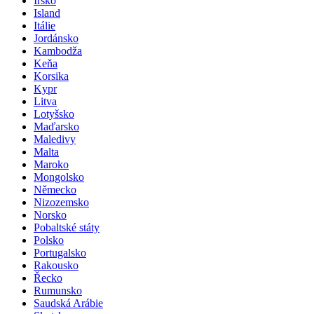
Irsko
Island
Itálie
Jordánsko
Kambodža
Keňa
Korsika
Kypr
Litva
Lotyšsko
Maďarsko
Maledivy
Malta
Maroko
Mongolsko
Německo
Nizozemsko
Norsko
Pobaltské státy
Polsko
Portugalsko
Rakousko
Řecko
Rumunsko
Saudská Arábie