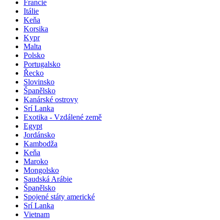
Francie
Itálie
Keňa
Korsika
Kypr
Malta
Polsko
Portugalsko
Řecko
Slovinsko
Španělsko
Kanárské ostrovy
Srí Lanka
Exotika - Vzdálené země
Egypt
Jordánsko
Kambodža
Keňa
Maroko
Mongolsko
Saudská Arábie
Španělsko
Spojené státy americké
Srí Lanka
Vietnam