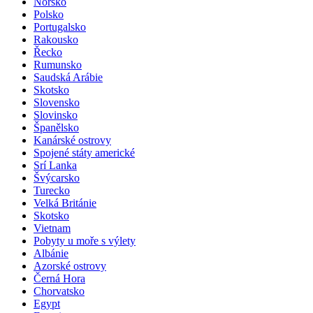
Norsko
Polsko
Portugalsko
Rakousko
Řecko
Rumunsko
Saudská Arábie
Skotsko
Slovensko
Slovinsko
Španělsko
Kanárské ostrovy
Spojené státy americké
Srí Lanka
Švýcarsko
Turecko
Velká Británie
Skotsko
Vietnam
Pobyty u moře s výlety
Albánie
Azorské ostrovy
Černá Hora
Chorvatsko
Egypt