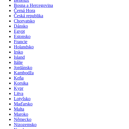
Benelux
Bosna a Hercegovina
Černá Hora
Česká republika
Chorvatsko
Dánsko
Egypt
Estonsko
Francie
Holandsko
Irsko
Island
Itálie
Jordánsko
Kambodža
Keňa
Korsika
Kypr
Litva
Lotyšsko
Maďarsko
Malta
Maroko
Německo
Nizozemsko