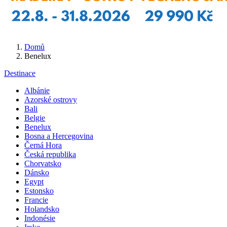
Domů
Benelux
Destinace
Albánie
Azorské ostrovy
Bali
Belgie
Benelux
Bosna a Hercegovina
Černá Hora
Česká republika
Chorvatsko
Dánsko
Egypt
Estonsko
Francie
Holandsko
Indonésie