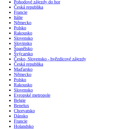
Pohodové zájezdy do hor
Česká republika
Francie
Itálie
Německo
Polsko
Rakousko
Slovensko
Slovinsko
Španělsko
Švýcarsko
Česko, Slovensko - hvězdicové zájezdy
Česká republika
Maďarsko
Německo
Polsko
Rakousko
Slovensko
Evropské metropole
Belgie
Benelux
Chorvatsko
Dánsko
Francie
Holandsko