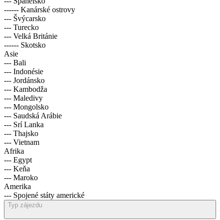
--- Španělsko
------ Kanárské ostrovy
--- Švýcarsko
--- Turecko
--- Velká Británie
------ Skotsko
Asie
--- Bali
--- Indonésie
--- Jordánsko
--- Kambodža
--- Maledivy
--- Mongolsko
--- Saudská Arábie
--- Srí Lanka
--- Thajsko
--- Vietnam
Afrika
--- Egypt
--- Keňa
--- Maroko
Amerika
--- Spojené státy americké
Typ zájezdu