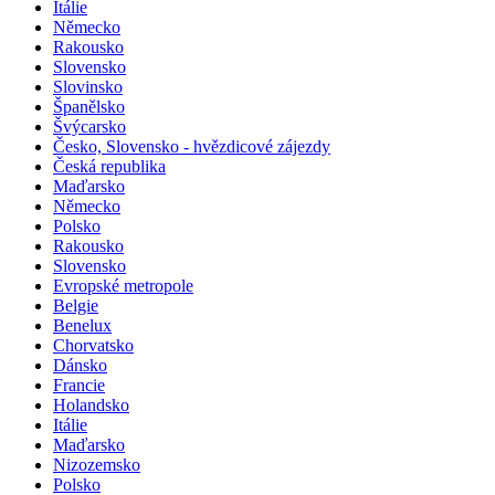
Itálie
Německo
Rakousko
Slovensko
Slovinsko
Španělsko
Švýcarsko
Česko, Slovensko - hvězdicové zájezdy
Česká republika
Maďarsko
Německo
Polsko
Rakousko
Slovensko
Evropské metropole
Belgie
Benelux
Chorvatsko
Dánsko
Francie
Holandsko
Itálie
Maďarsko
Nizozemsko
Polsko