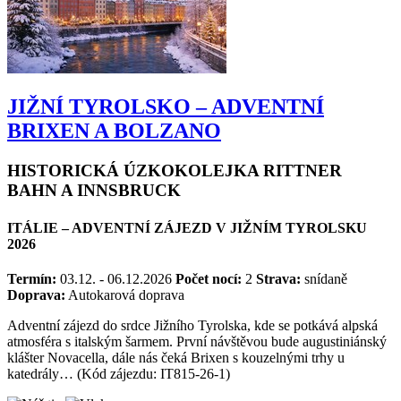
JIŽNÍ TYROLSKO – ADVENTNÍ
BRIXEN A BOLZANO
HISTORICKÁ ÚZKOKOLEJKA RITTNER
BAHN A INNSBRUCK
ITÁLIE – ADVENTNÍ ZÁJEZD V JIŽNÍM TYROLSKU
2026
Termín:
03.12. - 06.12.2026
Počet nocí:
2
Strava:
snídaně
Doprava:
Autokarová doprava
Adventní zájezd do srdce Jižního Tyrolska, kde se potkává alpská
atmosféra s italským šarmem. První návštěvou bude augustiniánský
klášter Novacella, dále nás čeká Brixen s kouzelnými trhy u
katedrály… (Kód zájezdu: IT815-26-1)