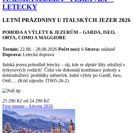
ITALSKÁ JEZERA – PERLY ALP –
LETECKY
LETNÍ PRÁZDNINY U ITALSKÝCH JEZER 2026
POHODA A VÝLETY K JEZERŮM – GARDA, ISEO,
ORTA, COMO A MAGGIORE
Termín:
22.08. - 28.08.2026
Počet nocí:
6
Strava:
snídaně
Doprava:
Letecká doprava
Italská jezera pohodlně letecky – ráj, kde se alpské štíty odrážejí v
tyrkysových vodách! Čeká vás dokonalá kombinace pohody a
dobrodružství: prohlídky městeček, lodní výlety po Gardě, Iseu,
Ortě,… (Kód zájezdu: IT605-26-2)
25 290 Kč
od
24 290 Kč
First minute - Advent 2026