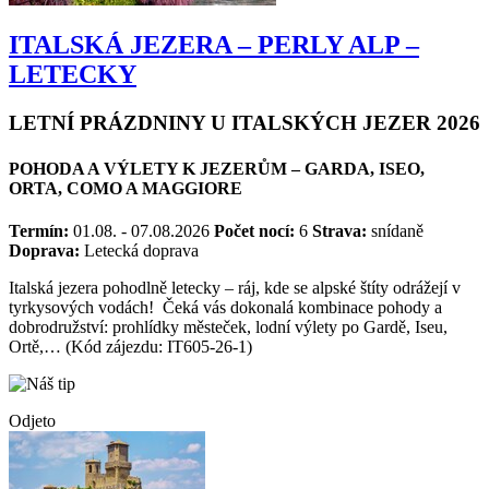
ITALSKÁ JEZERA – PERLY ALP –
LETECKY
LETNÍ PRÁZDNINY U ITALSKÝCH JEZER 2026
POHODA A VÝLETY K JEZERŮM – GARDA, ISEO,
ORTA, COMO A MAGGIORE
Termín:
01.08. - 07.08.2026
Počet nocí:
6
Strava:
snídaně
Doprava:
Letecká doprava
Italská jezera pohodlně letecky – ráj, kde se alpské štíty odrážejí v
tyrkysových vodách! Čeká vás dokonalá kombinace pohody a
dobrodružství: prohlídky městeček, lodní výlety po Gardě, Iseu,
Ortě,… (Kód zájezdu: IT605-26-1)
Odjeto