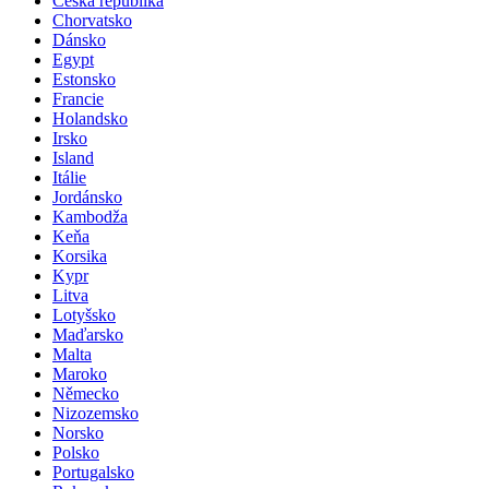
Česká republika
Chorvatsko
Dánsko
Egypt
Estonsko
Francie
Holandsko
Irsko
Island
Itálie
Jordánsko
Kambodža
Keňa
Korsika
Kypr
Litva
Lotyšsko
Maďarsko
Malta
Maroko
Německo
Nizozemsko
Norsko
Polsko
Portugalsko