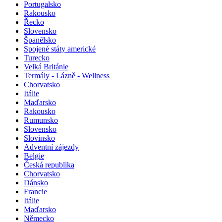
Portugalsko
Rakousko
Řecko
Slovensko
Španělsko
Spojené státy americké
Turecko
Velká Británie
Termály - Lázně - Wellness
Chorvatsko
Itálie
Maďarsko
Rakousko
Rumunsko
Slovensko
Slovinsko
Adventní zájezdy
Belgie
Česká republika
Chorvatsko
Dánsko
Francie
Itálie
Maďarsko
Německo