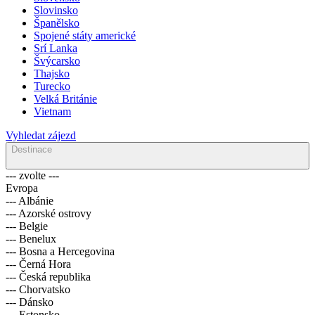
Slovinsko
Španělsko
Spojené státy americké
Srí Lanka
Švýcarsko
Thajsko
Turecko
Velká Británie
Vietnam
Vyhledat zájezd
Destinace
--- zvolte ---
Evropa
--- Albánie
--- Azorské ostrovy
--- Belgie
--- Benelux
--- Bosna a Hercegovina
--- Černá Hora
--- Česká republika
--- Chorvatsko
--- Dánsko
--- Estonsko