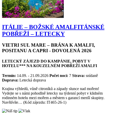
ITÁLIE – BOŽSKÉ AMALFITÁNSKÉ
POBŘEŽÍ – LETECKY
VIETRI SUL MARE – BRÁNA K AMALFI,
POSITANU A CAPRI - DOVOLENÁ 2026
LETECKÝ ZÁJEZD DO KAMPÁNIE, POBYT V
HOTELU*** NA KOUZELNÉM POBŘEŽÍ AMALFI
Termín:
14.09. - 21.09.2026
Počet nocí:
7
Strava:
snídaně
Doprava:
Letecká doprava
Krajina výhledů, vůně citroníků a západy slunce nad mořem!
Vydejte se s námi pohodlně letecky na týdenní pobyt v klidném
rodinném hotelu mezi mořem a městem s garancí menší skupiny.
Navštívíte… (Kód zájezdu: IT465-26-1)