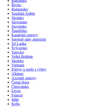
Rakousko
Řecko
Rumunsko
Saudská Arábie
Skotsko
Slovensko
Slovinsko
Španělsko
Kanárské ostrovy
Spojené státy americké
Srí Lanka
Švýcarsko
Turecko
Velká Británie
Skotsko
Vietnam
Pobyty u moře s výlety
Albánie
Azorské ostrovy
Černá Hora
Chorvatsko
Egypt
Francie
Itálie
Keňa