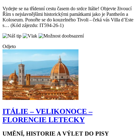
Termín:
20.05. - 24.05.2026
Vydejte se na třídenní cestu časem do srdce Itálie! Objevte živoucí
Řím s nejslavnějšími historickými památkami jako je Pantheón a
Koloseum. Ponořte se do kouzelného Tivoli – čeká vás Villa d’Este
s… (Kód zájezdu: IT594-26-1)
Odjeto
ITÁLIE – VELIKONOCE –
FLORENCIE LETECKY