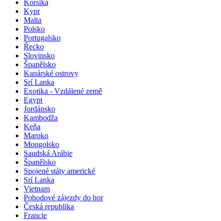
Korsika
Kypr
Malta
Polsko
Portugalsko
Řecko
Slovinsko
Španělsko
Kanárské ostrovy
Srí Lanka
Exotika - Vzdálené země
Egypt
Jordánsko
Kambodža
Keňa
Maroko
Mongolsko
Saudská Arábie
Španělsko
Spojené státy americké
Srí Lanka
Vietnam
Pohodové zájezdy do hor
Česká republika
Francie