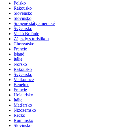
Polsko
Rakousko
Slovensko
Slovinsko
Spojené státy americké
Švýcarsko
Velká Británie
Zájezdy s turistikou
Chorvatsko
Francie
Island
Itálie
Norsko
Rakousko
Švýcarsko
Velikonoce
Benelux
Francie
Holandsko
Itálie
Maďarsko
Nizozemsko
Řecko
Rumunsko
Slovinsko