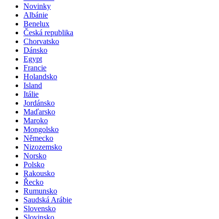
Novinky
Albánie
Benelux
Česká republika
Chorvatsko
Dánsko
Egypt
Francie
Holandsko
Island
Itálie
Jordánsko
Maďarsko
Maroko
Mongolsko
Německo
Nizozemsko
Norsko
Polsko
Rakousko
Řecko
Rumunsko
Saudská Arábie
Slovensko
Slovinsko