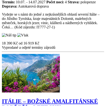
Termín:
10.07. - 14.07.2027
Počet nocí:
4
Strava:
polopenze
Doprava:
Autokarová doprava
Vydejte se s námi do jedné z nejkrásnějších oblastí severní Itálie –
do Jižního Tyrolska, kraje majestátních Dolomit, malebných
městeček, horských jezer, vinic, klášterů a nádherných vyhlídek.
Čeká… (Kód zájezdu: IT777-27-1)
18 390 Kč
od
16 919 Kč
Vyprodané a odjeté termíny zájezdů
ITÁLIE – BOŽSKÉ AMALFITÁNSKÉ