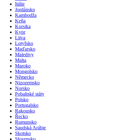
Itálie
Jordánsko
Kambodža
Keňa
Korsika
Kypr
Litva
Lotyšsko
Maďarsko
Maledivy
Malta
Maroko
Mongolsko
Německo
Nizozemsko
Norsko
Pobaltské státy
Polsko
Portugalsko
Rakousko
Řecko
Rumunsko
Saudská Arábie
Skotsko
Slovensko