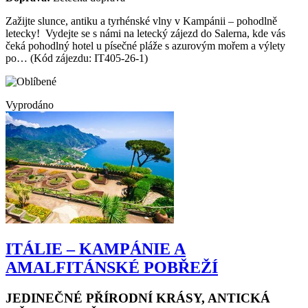
Doprava:
Letecká doprava
Zažijte slunce, antiku a tyrhénské vlny v Kampánii – pohodlně
letecky! Vydejte se s námi na letecký zájezd do Salerna, kde vás
čeká pohodlný hotel u písečné pláže s azurovým mořem a výlety
po… (Kód zájezdu: IT405-26-1)
Vyprodáno
ITÁLIE – KAMPÁNIE A
AMALFITÁNSKÉ POBŘEŽÍ