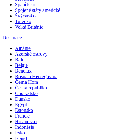
Španělsko
Spojené státy americké
Švýcarsko
Turecko
Velká Británie
Destinace
Albánie
Azorské ostrovy
Bali
Belgie
Benelux
Bosna a Hercegovina
Černá Hora
Česká republika
Chorvatsko
Dánsko
Egypt
Estonsko
Francie
Holandsko
Indonésie
Irsko
Island