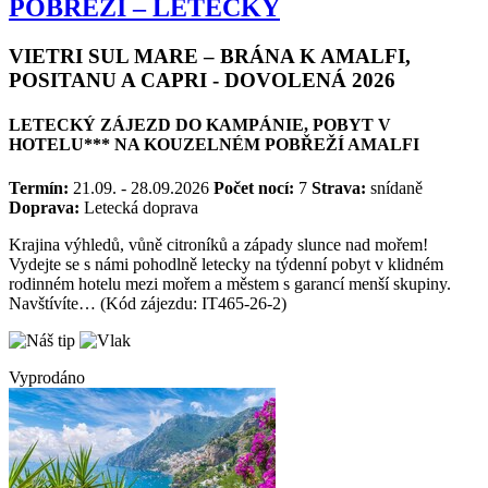
POBŘEŽÍ – LETECKY
VIETRI SUL MARE – BRÁNA K AMALFI,
POSITANU A CAPRI - DOVOLENÁ 2026
LETECKÝ ZÁJEZD DO KAMPÁNIE, POBYT V
HOTELU*** NA KOUZELNÉM POBŘEŽÍ AMALFI
Termín:
21.09. - 28.09.2026
Počet nocí:
7
Strava:
snídaně
Doprava:
Letecká doprava
Krajina výhledů, vůně citroníků a západy slunce nad mořem!
Vydejte se s námi pohodlně letecky na týdenní pobyt v klidném
rodinném hotelu mezi mořem a městem s garancí menší skupiny.
Navštívíte… (Kód zájezdu: IT465-26-2)
Vyprodáno