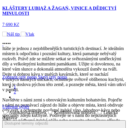
CESTA ZPĚT S NÁVŠTĚVOU REZIDENCE
VE WÜRZBURGU
8 690 Kč
LAST MINUTE
Sleva
•
•
•
•
•
Itálie je jednou z nejoblíbenějších turistických destinací. Je ideálním
místem k odpočinku i poznání kultury, která pamatuje nebývalý
rozkvět. Právě zde se můžete setkat se světoznámými uměleckými
díly a velkolepými kulturními památkami. Užijte si dovolenou, na
které vám slunce a dokonalá atmosféra vykouzlí úsměv na tváři.
Dejte si dobrou kávu v malých kavárnách, které se nachází
Zobrazit celý popis
Skrýt celý popis
v úzkých italských uličkách, ochutnejte světově oblíbenou kuchyni,
která je doslova pýchou této země, a poznejte města, která vám utkví
1
v paměti.
2
Navštivte s námi zemi s obrovským kulturním bohatstvím. Pojeďte
s námi na poznávací zájezd do Itálie a objevte místa, která obdivuje
Upřesnit výběr
celý svět, a ochutnejte pověstné italské víno, lahodnou kávu nebo
Autokarová doprava
Kombinovaná doprava
Letecká
speciality zdejší kuchyně. Podívejte se s námi do nejkrásnějších
doprava
měst, na nádherné italské pláže nebo poznejte uhrančivou přírodu.