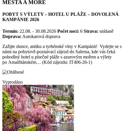
JEDINEČNÉ PŘÍRODNÍ KRÁSY, ANTICKÁ
MĚSTA A MOŘE
POBYT S VÝLETY – HOTEL U PLÁŽE – DOVOLENÁ
KAMPÁNIE 2026
Termín:
22.08. - 30.08.2026
Počet nocí:
6
Strava:
snídaně
Doprava:
Autokarová doprava
Zažijte slunce, antiku a tyrhénské vlny v Kampánii! Vydejte se s
námi na pobytově-poznávací zájezd do Salerna, kde vás čeká
pohodlný hotel u písečné pláže s azurovým mořem a výlety
po Amalfitánském… (Kód zájezdu: IT406-26-1)
Vyprodáno