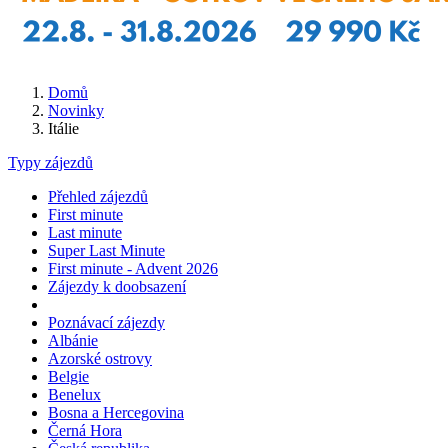
Domů
Novinky
Itálie
Typy zájezdů
Přehled zájezdů
First minute
Last minute
Super Last Minute
First minute - Advent 2026
Zájezdy k doobsazení
Poznávací zájezdy
Albánie
Azorské ostrovy
Belgie
Benelux
Bosna a Hercegovina
Černá Hora