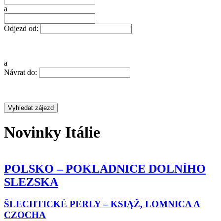
a
Odjezd od:
a
Návrat do:
Novinky Itálie
LNÍHO SLEZSKA
FRANCIE – ALSASKO A
LOTRINSKO
NICA A CZOCHA
ŠTRASBURK A KOUZLO ALSASKÉ
ĚDICTVÍ MINULOSTI
VINNÉ STEZKY