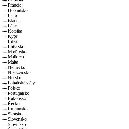
--- Francie
--- Holandsko
--- Irsko
--- Island
--- Itálie
--- Korsika
--- Kypr
--- Litva
--- Lotyšsko
--- Maďarsko
--- Mallorca
--- Malta
--- Německo
--- Nizozemsko
--- Norsko
--- Pobaltské státy
--- Polsko
--- Portugalsko
--- Rakousko
--- Řecko
--- Rumunsko
--- Skotsko
--- Slovensko
--- Slovinsko