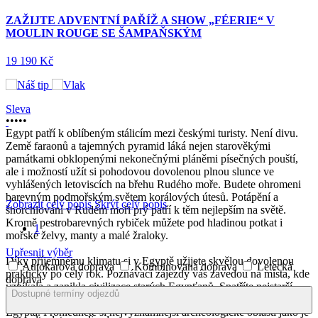
KOUZLO
NÍ PAŘÍŽ A SHOW „FÉERIE“ V MOULIN ROUGE SE
ALSASKÉ
VINNÉ
STEZKY
CESTA ZPĚT S
NÁVŠTĚVOU
REZIDENCE VE
WÜRZBURGU
•
•
•
•
•
Egypt patří k oblíbeným stálicím mezi českými turisty. Není divu.
8 690 Kč
Země faraonů a tajemných pyramid láká nejen starověkými
památkami obklopenými nekonečnými pláněmi písečných pouští,
ale i možností užít si pohodovou dovolenou plnou slunce ve
vyhlášených letoviscích na břehu Rudého moře. Budete ohromeni
LAST MINUTE
barevným podmořským světem korálových útesů. Potápění a
Sleva
Zobrazit celý popis
Skrýt celý popis
šnorchlování v Rudém moři prý patří k těm nejlepším na světě.
Kromě pestrobarevných rybiček můžete pod hladinou potkat i
1
mořské želvy, manty a malé žraloky.
Upřesnit výběr
Díky příjemnému klimatu si v Egyptě užijete skvělou dovolenou
Autokarová doprava
Kombinovaná doprava
Letecká
prakticky po celý rok. Poznávací zájezdy vás zavedou na místa, kde
doprava
vznikala a zanikla civilizace starých Egypťanů. Spatříte nejstarší
Dostupné termíny odjezdů
pyramidy světa a známou Sfingu, která je jedním ze symbolů