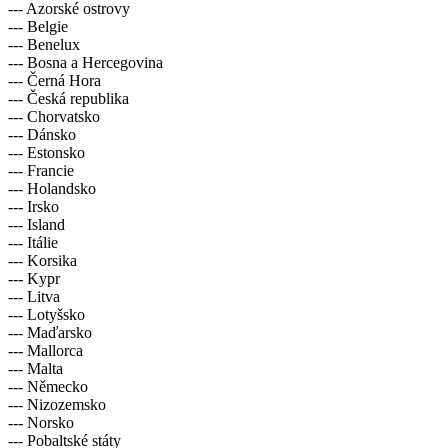
--- Albánie
--- Azorské ostrovy
--- Belgie
--- Benelux
--- Bosna a Hercegovina
--- Černá Hora
--- Česká republika
--- Chorvatsko
--- Dánsko
--- Estonsko
--- Francie
--- Holandsko
--- Irsko
--- Island
--- Itálie
--- Korsika
--- Kypr
--- Litva
--- Lotyšsko
--- Maďarsko
--- Mallorca
--- Malta
--- Německo
--- Nizozemsko
--- Norsko