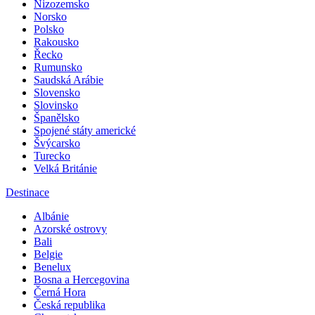
Německo
Nizozemsko
Norsko
Polsko
Rakousko
Řecko
Rumunsko
Saudská Arábie
Slovensko
Slovinsko
Španělsko
Spojené státy americké
Švýcarsko
Turecko
Velká Británie
Destinace
Albánie
Azorské ostrovy
Bali
Belgie
Benelux
Bosna a Hercegovina
Černá Hora