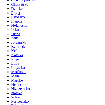
Česká republika
Chorvatsko
Dánsko
Egypt
Estonsko
Francie
Holandsko
Irsko
Island
Itálie
Jordánsko
Kambodža
Keňa
Korsika
Kypr
Litva
Lotyšsko
Maďarsko
Malta
Maroko
Německo
Nizozemsko
Norsko
Polsko
Portugalsko