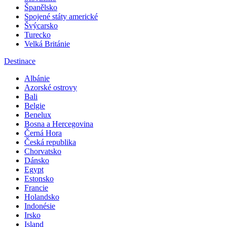
Španělsko
Spojené státy americké
Švýcarsko
Turecko
Velká Británie
Destinace
Albánie
Azorské ostrovy
Bali
Belgie
Benelux
Bosna a Hercegovina
Černá Hora
Česká republika
Chorvatsko
Dánsko
Egypt
Estonsko
Francie
Holandsko
Indonésie
Irsko
Island