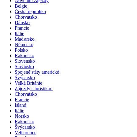
Slovinsko
Adventní zájezdy
Belgie
Česká republika
Chorvatsko
Dánsko
Francie
Itálie
Maďarsko
Německo
Polsko
Rakousko
Slovensko
Slovinsko
Spojené státy americké
Švýcarsko
Velká Británie
Zájezdy s turistikou
Chorvatsko
Francie
Island
Itálie
Norsko
Rakousko
Švýcarsko