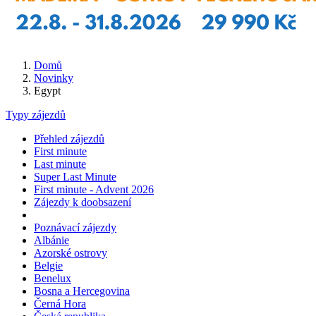
Domů
Novinky
Egypt
Typy zájezdů
Přehled zájezdů
First minute
Last minute
Super Last Minute
First minute - Advent 2026
Zájezdy k doobsazení
Poznávací zájezdy
Albánie
Azorské ostrovy
Belgie
Benelux
Bosna a Hercegovina
Černá Hora