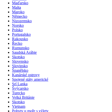
Lotyšsko
Maďarsko
Malta
Maroko
Německo
Nizozemsko
Norsko
Polsko
Portugalsko
Rakousko
Řecko
Rumunsko
Saudská Arábie
Skotsko
Slovensko
Slovinsko
Španělsko
Kanárské ostrovy
Spojené státy americké
Srí Lanka
Švýcarsko
Turecko
Velká Británie
Skotsko
Vietnam