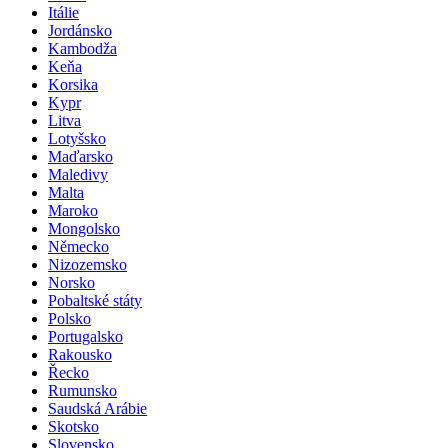
Itálie
Jordánsko
Kambodža
Keňa
Korsika
Kypr
Litva
Lotyšsko
Maďarsko
Maledivy
Malta
Maroko
Mongolsko
Německo
Nizozemsko
Norsko
Pobaltské státy
Polsko
Portugalsko
Rakousko
Řecko
Rumunsko
Saudská Arábie
Skotsko
Slovensko