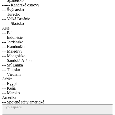
--- Španělsko
------ Kanárské ostrovy
--- Švýcarsko
--- Turecko
--- Velká Británie
------ Skotsko
Asie
--- Bali
--- Indonésie
--- Jordánsko
--- Kambodža
--- Maledivy
--- Mongolsko
--- Saudská Arábie
--- Srí Lanka
--- Thajsko
--- Vietnam
Afrika
--- Egypt
--- Keňa
--- Maroko
Amerika
--- Spojené státy americké
Typ zájezdu