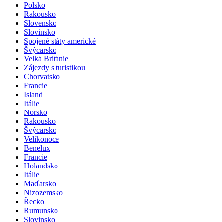
Polsko
Rakousko
Slovensko
Slovinsko
Spojené státy americké
Švýcarsko
Velká Británie
Zájezdy s turistikou
Chorvatsko
Francie
Island
Itálie
Norsko
Rakousko
Švýcarsko
Velikonoce
Benelux
Francie
Holandsko
Itálie
Maďarsko
Nizozemsko
Řecko
Rumunsko
Slovinsko