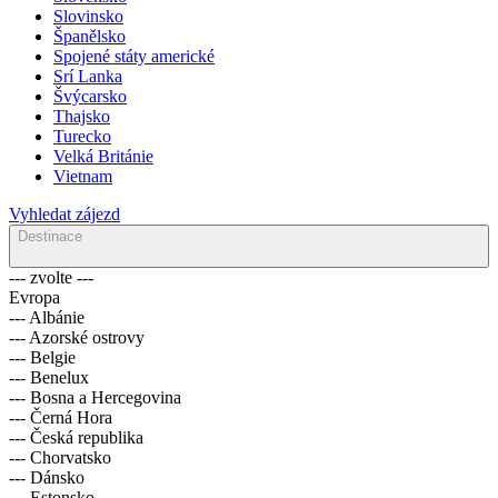
Slovinsko
Španělsko
Spojené státy americké
Srí Lanka
Švýcarsko
Thajsko
Turecko
Velká Británie
Vietnam
Vyhledat zájezd
Destinace
--- zvolte ---
Evropa
--- Albánie
--- Azorské ostrovy
--- Belgie
--- Benelux
--- Bosna a Hercegovina
--- Černá Hora
--- Česká republika
--- Chorvatsko
--- Dánsko
--- Estonsko