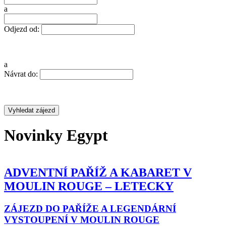
a
Odjezd od:
a
Návrat do:
Novinky Egypt
PAŘÍŽ A KABARET V MOULIN ROUGE
FRANCIE –
ALSASKO A
LOTRINSKO
AŘÍŽE A LEGENDÁRNÍ VYSTOUPENÍ V
GE
ŠTRASBURK A