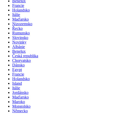
Velikonoce
Benelux
Francie
Holandsko
Itálie
Maďarsko
Nizozemsko
Řecko
Rumunsko
Slovinsko
Novinky
Albánie
Benelux
Česká republika
Chorvatsko
Dánsko
Egypt
Francie
Holandsko
Island
Itálie
Jordánsko
Maďarsko
Maroko
Mongolsko