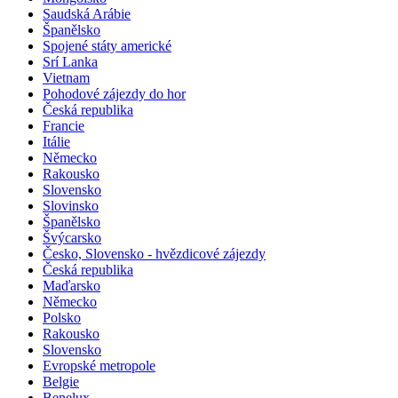
Mongolsko
Saudská Arábie
Španělsko
Spojené státy americké
Srí Lanka
Vietnam
Pohodové zájezdy do hor
Česká republika
Francie
Itálie
Německo
Rakousko
Slovensko
Slovinsko
Španělsko
Švýcarsko
Česko, Slovensko - hvězdicové zájezdy
Česká republika
Maďarsko
Německo
Polsko
Rakousko
Slovensko
Evropské metropole