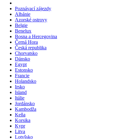
Zájezdy k doobsazení
Poznávací zájezdy
Albánie
Azorské ostrovy
Belgie
Benelux
Bosna a Hercegovina
Černá Hora
Česká republika
Chorvatsko
Dánsko
Egypt
Estonsko
Francie
Holandsko
Irsko
Island
Itálie
Jordánsko
Kambodža
Keňa
Korsika
Kypr
Litva