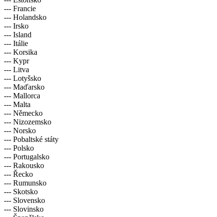
--- Francie
--- Holandsko
--- Irsko
--- Island
--- Itálie
--- Korsika
--- Kypr
--- Litva
--- Lotyšsko
--- Maďarsko
--- Mallorca
--- Malta
--- Německo
--- Nizozemsko
--- Norsko
--- Pobaltské státy
--- Polsko
--- Portugalsko
--- Rakousko
--- Řecko
--- Rumunsko
--- Skotsko
--- Slovensko
--- Slovinsko