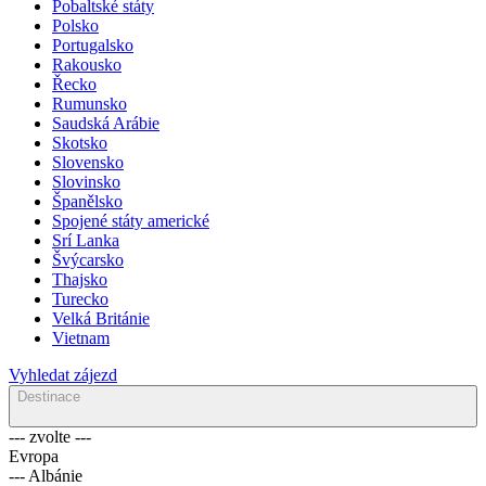
Norsko
Pobaltské státy
Polsko
Portugalsko
Rakousko
Řecko
Rumunsko
Saudská Arábie
Skotsko
Slovensko
Slovinsko
Španělsko
Spojené státy americké
Srí Lanka
Švýcarsko
Thajsko
Turecko
Velká Británie
Vietnam
Vyhledat zájezd
Destinace
--- zvolte ---
Evropa