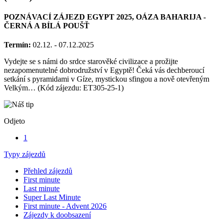
(GEM)
POZNÁVACÍ ZÁJEZD EGYPT 2025, OÁZA BAHARIJA -
ČERNÁ A BÍLÁ POUŠŤ
Termín:
02.12. - 07.12.2025
Vydejte se s námi do srdce starověké civilizace a prožijte
nezapomenutelné dobrodružství v Egyptě! Čeká vás dechberoucí
setkání s pyramidami v Gíze, mystickou sfingou a nově otevřeným
Velkým… (Kód zájezdu: ET305-25-1)
Odjeto
1
Typy zájezdů
Přehled zájezdů
First minute
Last minute
Super Last Minute
First minute - Advent 2026