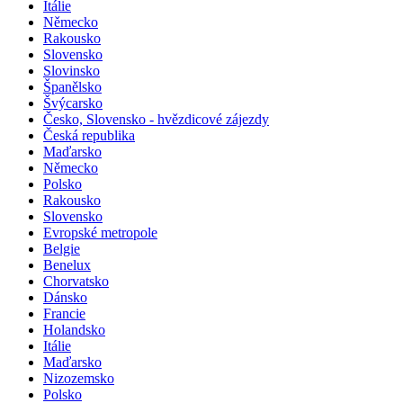
Itálie
Německo
Rakousko
Slovensko
Slovinsko
Španělsko
Švýcarsko
Česko, Slovensko - hvězdicové zájezdy
Česká republika
Maďarsko
Německo
Polsko
Rakousko
Slovensko
Evropské metropole
Belgie
Benelux
Chorvatsko
Dánsko
Francie
Holandsko
Itálie
Maďarsko
Nizozemsko
Polsko