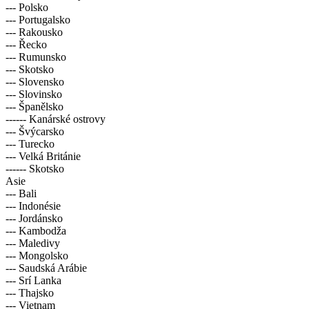
--- Pobaltské státy
--- Polsko
--- Portugalsko
--- Rakousko
--- Řecko
--- Rumunsko
--- Skotsko
--- Slovensko
--- Slovinsko
--- Španělsko
------ Kanárské ostrovy
--- Švýcarsko
--- Turecko
--- Velká Británie
------ Skotsko
Asie
--- Bali
--- Indonésie
--- Jordánsko
--- Kambodža
--- Maledivy
--- Mongolsko
--- Saudská Arábie
--- Srí Lanka
--- Thajsko