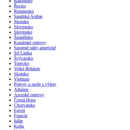
Rakousko
Řecko
Rumunsko
Saudská Arábie
Skotsko
Slovensko
Slovinsko
Španělsko
Kanárské ostrovy
Spojené státy americké
Srí Lanka
Švýcarsko
Turecko
Velká Británie
Skotsko
Vietnam
Pobyty u moře s výlety
Albánie
Azorské ostrovy
Černá Hora
Chorvatsko
Egypt
Francie
Itálie
Keňa