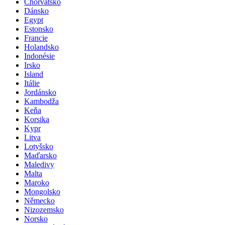
Česká republika
Chorvatsko
Dánsko
Egypt
Estonsko
Francie
Holandsko
Indonésie
Irsko
Island
Itálie
Jordánsko
Kambodža
Keňa
Korsika
Kypr
Litva
Lotyšsko
Maďarsko
Maledivy
Malta
Maroko
Mongolsko
Německo
Nizozemsko