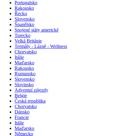
Portugalsko
Rakousko
Řecko
Slovensko
Španělsko
Spojené státy americké
Turecko
Velká Británie
Termály - Lázně - Wellness
Chorvatsko
Itálie
Maďarsko
Rakousko
Rumunsko
Slovensko
Slovinsko
Adventní zájezdy
Belgie
Česká republika
Chorvatsko
Dánsko
Francie
Itálie
Maďarsko
Německo