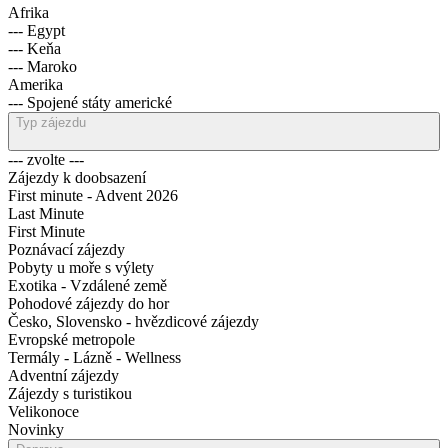
--- Vietnam
Afrika
--- Egypt
--- Keňa
--- Maroko
Amerika
--- Spojené státy americké
Typ zájezdu
--- zvolte ---
Zájezdy k doobsazení
First minute - Advent 2026
Last Minute
First Minute
Poznávací zájezdy
Pobyty u moře s výlety
Exotika - Vzdálené země
Pohodové zájezdy do hor
Česko, Slovensko - hvězdicové zájezdy
Evropské metropole
Termály - Lázně - Wellness
Adventní zájezdy
Zájezdy s turistikou
Velikonoce