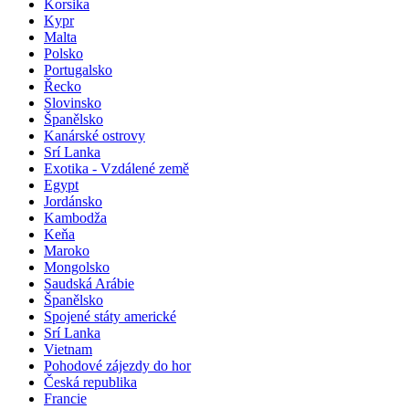
Korsika
Kypr
Malta
Polsko
Portugalsko
Řecko
Slovinsko
Španělsko
Kanárské ostrovy
Srí Lanka
Exotika - Vzdálené země
Egypt
Jordánsko
Kambodža
Keňa
Maroko
Mongolsko
Saudská Arábie
Španělsko
Spojené státy americké
Srí Lanka
Vietnam
Pohodové zájezdy do hor
Česká republika
Francie