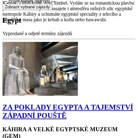
Egypta. Prohlédnete si nejvýznamnější archeologické oblasti jako je
--- zvolte datum odjezdu ---
Karnak, Údolí králů, Abú Simbel. Vydáte se na romantickou plavbu
po Nilu. Během zájezdu nasajete i atmosféru rušných ulic egyptské
metropole Káhiry a ochutnáte egyptské speciality z telecího a
Egypt
jehněčího masa jako je kebab a kofta nebo hawawshi.
Vyprodané a odjeté termíny zájezdů
ZA POKLADY EGYPTA A TAJEMSTVÍ
ZÁPADNÍ POUŠTĚ
KÁHIRA A VELKÉ EGYPTSKÉ MUZEUM