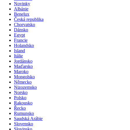
Novinky
Albánie
Benelux
Česká republika
Chorvatsko
Dánsko
Egypt
Francie
Holandsko
Island
Itálie
Jordánsko
Maďarsko
Maroko
Mongolsko
Německo
Nizozemsko
Norsko
Polsko
Rakousko
Řecko
Rumunsko
Saudská Arábie
Slovensko
Slovinsko