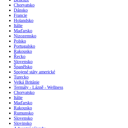
Belgie
Benelux
Chorvatsko
Dánsko
Francie
Holandsko
Itálie
Maďarsko
Nizozemsko
Polsko
Portugalsko
Rakousko
Řecko
Slovensko
Španělsko
Spojené státy americké
Turecko
Velká Británie
Termály - Lázně - Wellness
Chorvatsko
Itálie
Maďarsko
Rakousko
Rumunsko
Slovensko