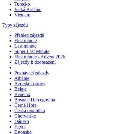
Turecko
Velká Británie
Vietnam
Typy zájezdů
Přehled zájezdů
First minute
Last minute
Super Last Minute
First minute - Advent 2026
Zájezdy k doobsazení
Poznávací zájezdy
Albánie
Azorské ostrovy
Belgie
Benelux
Bosna a Hercegovina
Černá Hora
Česká republika
Chorvatsko
Dánsko
Egypt
Estonsko