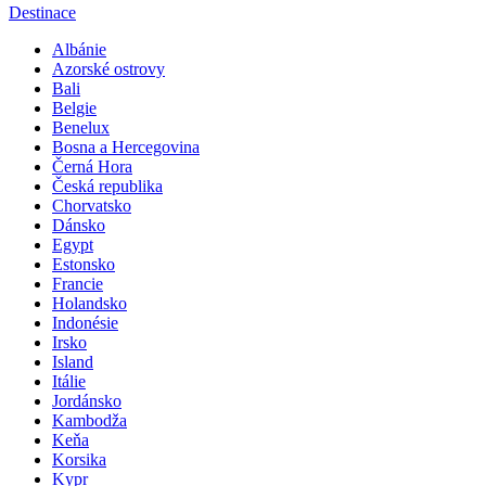
Destinace
Albánie
Azorské ostrovy
Bali
Belgie
Benelux
Bosna a Hercegovina
Černá Hora
Česká republika
Chorvatsko
Dánsko
Egypt
Estonsko
Francie
Holandsko
Indonésie
Irsko
Island
Itálie
Jordánsko
Kambodža
Keňa
Korsika
Kypr