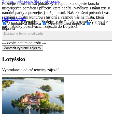
Zobrazit celý popis
Skrýt celý popis
Poznejte s námi krásu pobaltských republik a objevte kouzlo
historických památek i přírody, které nabízí. Navštivte s námi zdejší
1
národní parky a poznejte, jak žijí místní. Naši zkušení průvodci vás
seznámí s místní kulturou i historií a vezmou vás na místa, která
Upřesnit výběr
v průvodcích nenajdete. Vydejte se do Pobaltí s námi! Vyberte si z
Autokarová doprava
Kombinovaná doprava
Letecká
naší nabídky poznávacích zájezdů do Lotyšska.
doprava
Dostupné termíny odjezdů
--- zvolte datum odjezdu ---
Lotyšsko
Vyprodané a odjeté termíny zájezdů