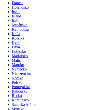
Francie
Holandsko
Irsko
Island
Itálie
Jordánsko
Kambodža
Keňa
Korsika
Kypr
Litva
Lotyšsko
Maďarsko
Malta
Maroko
Německo
Nizozemsko
Norsko
Polsko
Portugalsko
Rakousko
Řecko
Rumunsko
Saudská Arábie
Skotsko