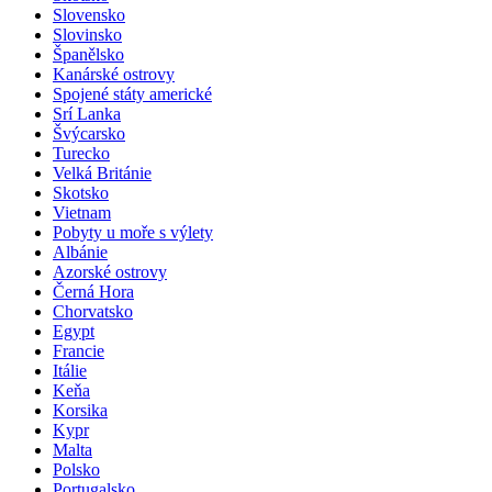
Slovensko
Slovinsko
Španělsko
Kanárské ostrovy
Spojené státy americké
Srí Lanka
Švýcarsko
Turecko
Velká Británie
Skotsko
Vietnam
Pobyty u moře s výlety
Albánie
Azorské ostrovy
Černá Hora
Chorvatsko
Egypt
Francie
Itálie
Keňa
Korsika
Kypr
Malta
Polsko
Portugalsko