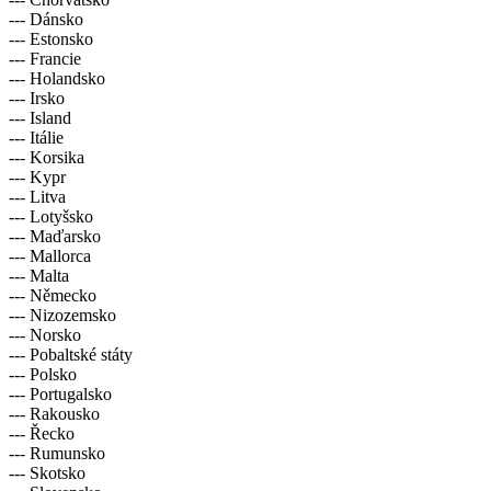
--- Dánsko
--- Estonsko
--- Francie
--- Holandsko
--- Irsko
--- Island
--- Itálie
--- Korsika
--- Kypr
--- Litva
--- Lotyšsko
--- Maďarsko
--- Mallorca
--- Malta
--- Německo
--- Nizozemsko
--- Norsko
--- Pobaltské státy
--- Polsko
--- Portugalsko
--- Rakousko
--- Řecko
--- Rumunsko
--- Skotsko