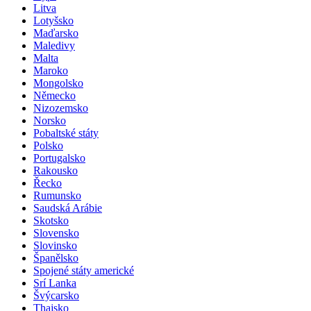
Litva
Lotyšsko
Maďarsko
Maledivy
Malta
Maroko
Mongolsko
Německo
Nizozemsko
Norsko
Pobaltské státy
Polsko
Portugalsko
Rakousko
Řecko
Rumunsko
Saudská Arábie
Skotsko
Slovensko
Slovinsko
Španělsko
Spojené státy americké
Srí Lanka
Švýcarsko
Thajsko