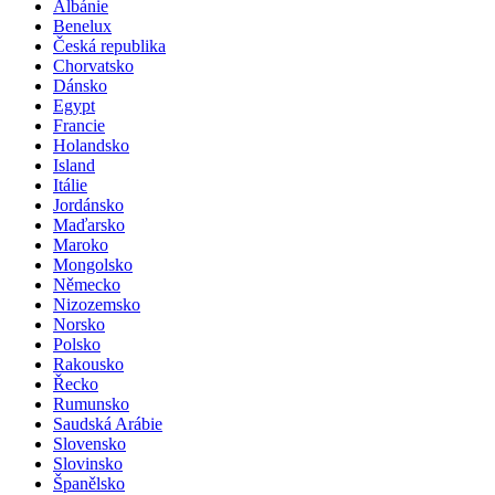
Albánie
Benelux
Česká republika
Chorvatsko
Dánsko
Egypt
Francie
Holandsko
Island
Itálie
Jordánsko
Maďarsko
Maroko
Mongolsko
Německo
Nizozemsko
Norsko
Polsko
Rakousko
Řecko
Rumunsko
Saudská Arábie
Slovensko
Slovinsko
Španělsko