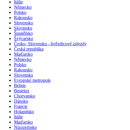
Itálie
Německo
Polsko
Rakousko
Slovensko
Slovinsko
Španělsko
Švýcarsko
Česko, Slovensko - hvězdicové zájezdy
Česká republika
Maďarsko
Německo
Polsko
Rakousko
Slovensko
Evropské metropole
Belgie
Benelux
Chorvatsko
Dánsko
Francie
Holandsko
Itálie
Maďarsko
Nizozemsko