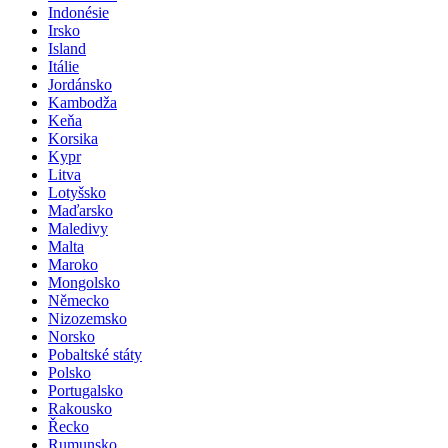
Indonésie
Irsko
Island
Itálie
Jordánsko
Kambodža
Keňa
Korsika
Kypr
Litva
Lotyšsko
Maďarsko
Maledivy
Malta
Maroko
Mongolsko
Německo
Nizozemsko
Norsko
Pobaltské státy
Polsko
Portugalsko
Rakousko
Řecko
Rumunsko