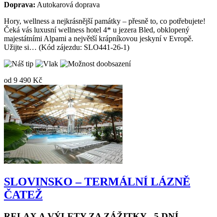
Termín:
24.09. - 28.09.2026
Počet nocí:
2
Strava:
snídaně
Doprava:
Autokarová doprava
Hory, wellness a nejkrásnější památky – přesně to, co potřebujete!
Čeká vás luxusní wellness hotel 4* u jezera Bled, obklopený
majestátními Alpami a největší krápníkovou jeskyní v Evropě.
Užijte si… (Kód zájezdu: SLO441-26-1)
od
9 490 Kč
SLOVINSKO – TERMÁLNÍ LÁZNĚ
ČATEŽ