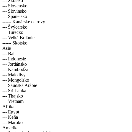
--- Skotsko
--- Slovensko
--- Slovinsko
--- Španělsko
------ Kanárské ostrovy
--- Švýcarsko
--- Turecko
--- Velká Británie
------ Skotsko
Asie
--- Bali
--- Indonésie
--- Jordánsko
--- Kambodža
--- Maledivy
--- Mongolsko
--- Saudská Arábie
--- Srí Lanka
--- Thajsko
--- Vietnam
Afrika
--- Egypt
--- Keňa
--- Maroko
Amerika