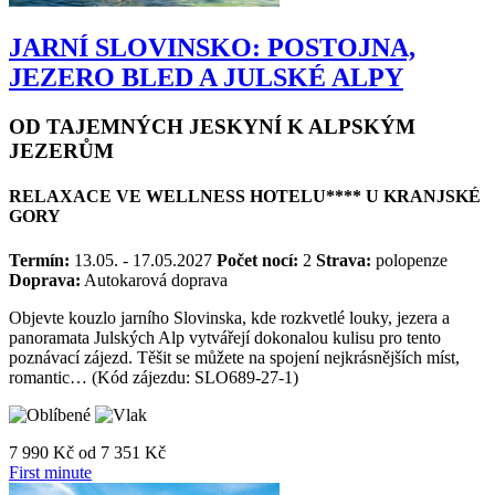
JARNÍ SLOVINSKO: POSTOJNA,
JEZERO BLED A JULSKÉ ALPY
OD TAJEMNÝCH JESKYNÍ K ALPSKÝM
JEZERŮM
RELAXACE VE WELLNESS HOTELU**** U KRANJSKÉ
GORY
Termín:
13.05. - 17.05.2027
Počet nocí:
2
Strava:
polopenze
Doprava:
Autokarová doprava
Objevte kouzlo jarního Slovinska, kde rozkvetlé louky, jezera a
panoramata Julských Alp vytvářejí dokonalou kulisu pro tento
poznávací zájezd. Těšit se můžete na spojení nejkrásnějších míst,
romantic… (Kód zájezdu: SLO689-27-1)
7 990 Kč
od
7 351 Kč
First minute