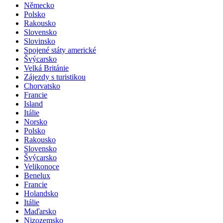
Německo
Polsko
Rakousko
Slovensko
Slovinsko
Spojené státy americké
Švýcarsko
Velká Británie
Zájezdy s turistikou
Chorvatsko
Francie
Island
Itálie
Norsko
Polsko
Rakousko
Slovensko
Švýcarsko
Velikonoce
Benelux
Francie
Holandsko
Itálie
Maďarsko
Nizozemsko