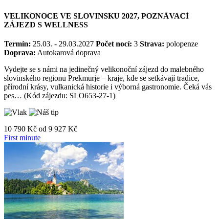
VULKÁNŮ
VELIKONOCE VE SLOVINSKU 2027, POZNÁVACÍ
ZÁJEZD S WELLNESS
Termín:
25.03. - 29.03.2027
Počet nocí:
3
Strava:
polopenze
Doprava:
Autokarová doprava
Vydejte se s námi na jedinečný velikonoční zájezd do malebného
slovinského regionu Prekmurje – kraje, kde se setkávají tradice,
přírodní krásy, vulkanická historie i výborná gastronomie. Čeká vás
pes… (Kód zájezdu: SLO653-27-1)
10 790 Kč
od
9 927 Kč
First minute