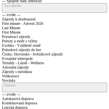
--- Spojené státy americké
Typ zájezdu
--- zvolte ---
Zájezdy k doobsazení
First minute - Advent 2026
Last Minute
First Minute
Poznávací zájezdy
Pobyty u moře s výlety
Exotika - Vzdálené země
Pohodové zájezdy do hor
Česko, Slovensko - hvězdicové zájezdy
Evropské metropole
Termály - Lázně - Wellness
Adventní zájezdy
Zájezdy s turistikou
Velikonoce
Novinky
Doprava
--- zvolte ---
Autokarová doprava
Kombinovaná doprava
Letecká doprava