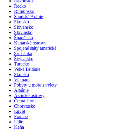
Rakousko
Řecko
Rumunsko
Saudská Arábie
Skotsko
Slovensko
Slovinsko
Španělsko
Kanárské ostrovy
Spojené státy americké
Srí Lanka
Švýcarsko
Turecko
Velká Británie
Skotsko
Vietnam
Pobyty u moře s výlety
Albánie
Azorské ostrovy
Černá Hora
Chorvatsko
Egypt
Francie
Itálie
Keňa