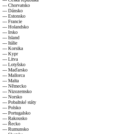
--- Chorvatsko
--- Dánsko
--- Estonsko
--- Francie
--- Holandsko
--- Irsko
--- Island
--- Itálie
--- Korsika
--- Kypr
--- Litva
--- Lotyšsko
--- Maďarsko
--- Mallorca
--- Malta
--- Německo
--- Nizozemsko
--- Norsko
--- Pobaltské státy
--- Polsko
--- Portugalsko
--- Rakousko
--- Řecko
--- Rumunsko