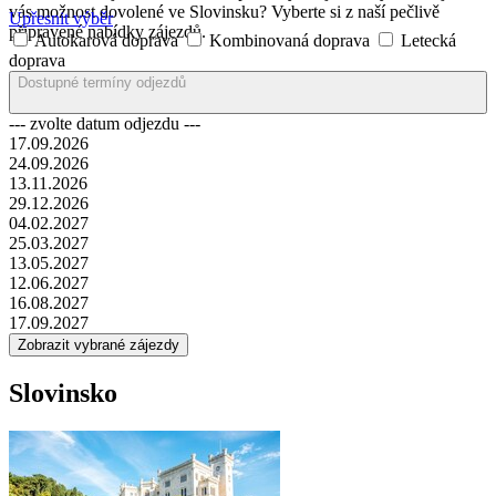
dovolené dodají na dokonalosti speciality zdejší kuchyně. Zaujala
vás možnost dovolené ve Slovinsku? Vyberte si z naší pečlivě
Upřesnit výběr
připravené nabídky zájezdů.
Autokarová doprava
Kombinovaná doprava
Letecká
doprava
Dostupné termíny odjezdů
--- zvolte datum odjezdu ---
17.09.2026
24.09.2026
13.11.2026
29.12.2026
04.02.2027
25.03.2027
13.05.2027
12.06.2027
16.08.2027
17.09.2027
Slovinsko