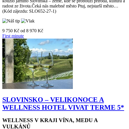
Země barev, tradic a nezapomenutelných zážitků! Objevte s námi
kouzlo jarního Slovinska – země, kde se probouzí příroda, kultura a
radost ze života.Čeká nás malebné město Ptuj, nejstarší město…
(Kód zájezdu: SLO652-27-1)
9 750 Kč
od
8 970 Kč
First minute
SLOVINSKO – VELIKONOCE A
WELLNESS HOTEL VIVAT TERME 5*
WELLNESS V KRAJI VÍNA, MEDU A