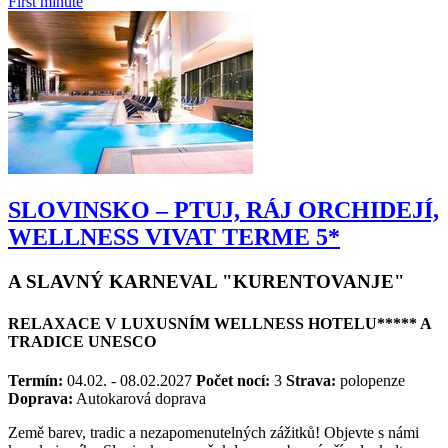
14 990 Kč
od
14 190 Kč
First minute
SLOVINSKO – PTUJ, RÁJ ORCHIDEJÍ,
WELLNESS VIVAT TERME 5*
A SLAVNÝ KARNEVAL "KURENTOVANJE"
RELAXACE V LUXUSNÍM WELLNESS HOTELU***** A
TRADICE UNESCO
Termín:
04.02. - 08.02.2027
Počet nocí:
3
Strava:
polopenze
Doprava:
Autokarová doprava