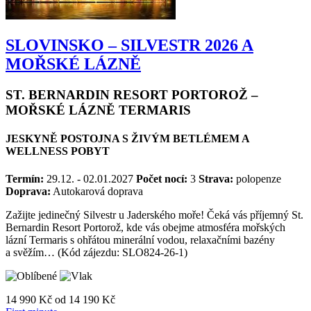
SLOVINSKO – SILVESTR 2026 A
MOŘSKÉ LÁZNĚ
ST. BERNARDIN RESORT PORTOROŽ –
MOŘSKÉ LÁZNĚ TERMARIS
JESKYNĚ POSTOJNA S ŽIVÝM BETLÉMEM A
WELLNESS POBYT
Termín:
29.12. - 02.01.2027
Počet nocí:
3
Strava:
polopenze
Doprava:
Autokarová doprava
Zažijte jedinečný Silvestr u Jaderského moře! Čeká vás příjemný St.
Bernardin Resort Portorož, kde vás obejme atmosféra mořských
lázní Termaris s ohřátou minerální vodou, relaxačními bazény
a svěžím… (Kód zájezdu: SLO824-26-1)