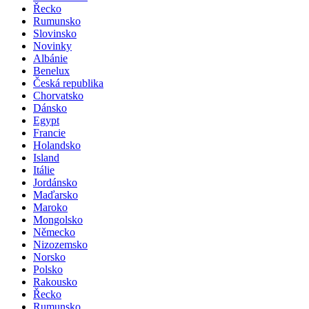
Řecko
Rumunsko
Slovinsko
Novinky
Albánie
Benelux
Česká republika
Chorvatsko
Dánsko
Egypt
Francie
Holandsko
Island
Itálie
Jordánsko
Maďarsko
Maroko
Mongolsko
Německo
Nizozemsko
Norsko
Polsko
Rakousko
Řecko
Rumunsko