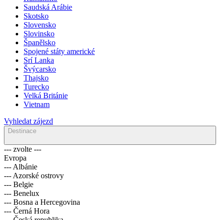
Saudská Arábie
Skotsko
Slovensko
Slovinsko
Španělsko
Spojené státy americké
Srí Lanka
Švýcarsko
Thajsko
Turecko
Velká Británie
Vietnam
Vyhledat zájezd
Destinace
--- zvolte ---
Evropa
--- Albánie
--- Azorské ostrovy
--- Belgie
--- Benelux
--- Bosna a Hercegovina
--- Černá Hora
--- Česká republika