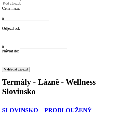
Cena mezi:
a
Odjezd od:
a
Návrat do:
Termály - Lázně - Wellness
Slovinsko
TERMÁLNÍ LÁZNĚ MAĎARSKA