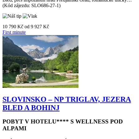
nejkrásnější místa – od pohádkového Bledského jezera a města
Bled, přes impozantní hrad Predjamski Grad, romantické uličky…
(Kód zájezdu: SLO686-27-1)
10 790 Kč
od
9 927 Kč
First minute
SLOVINSKO – NP TRIGLAV, JEZERA
BLED A BOHINJ
POBYT V HOTELU**** S WELLNESS POD
ALPAMI