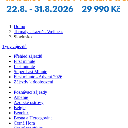
Domů
Termály - Lázně - Wellness
Slovinsko
Typy zájezdů
Přehled zájezdů
First minute
Last minute
Super Last Minute
First minute - Advent 2026
Zájezdy k doobsazení
Poznávací zájezdy
Albánie
Azorské ostrovy
Belgie
Benelux
Bosna a Hercegovina
Černá Hora