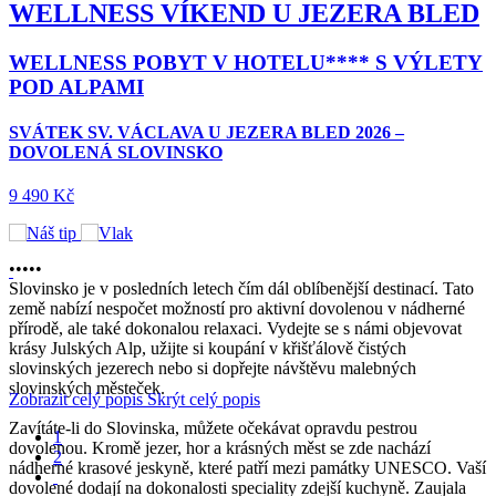
SÁRVÁR – HÉVÍZ – BÜKFÜRDÖ
ZÁJEZD DO TERMÁLNÍCH LÁZNÍ 2026, DOVOLENÁ V
MAĎARSKU
7 550 Kč
•
•
•
•
•
Slovinsko je v posledních letech čím dál oblíbenější destinací. Tato
země nabízí nespočet možností pro aktivní dovolenou v nádherné
přírodě, ale také dokonalou relaxaci. Vydejte se s námi objevovat
krásy Julských Alp, užijte si koupání v křišťálově čistých
slovinských jezerech nebo si dopřejte návštěvu malebných
slovinských městeček.
Zobrazit celý popis
Skrýt celý popis
Zavítáte-li do Slovinska, můžete očekávat opravdu pestrou
1
dovolenou. Kromě jezer, hor a krásných měst se zde nachází
2
nádherné krasové jeskyně, které patří mezi památky UNESCO. Vaší