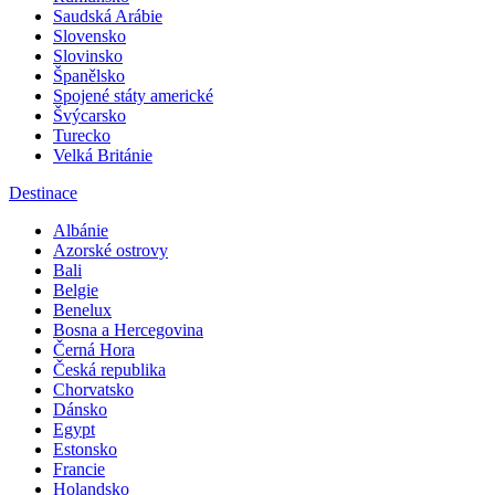
Saudská Arábie
Slovensko
Slovinsko
Španělsko
Spojené státy americké
Švýcarsko
Turecko
Velká Británie
Destinace
Albánie
Azorské ostrovy
Bali
Belgie
Benelux
Bosna a Hercegovina
Černá Hora
Česká republika
Chorvatsko
Dánsko
Egypt
Estonsko
Francie
Holandsko