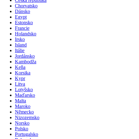
Česká republika
Chorvatsko
Dánsko
Egypt
Estonsko
Francie
Holandsko
Irsko
Island
Itálie
Jordánsko
Kambodža
Keňa
Korsika
Kypr
Litva
Lotyšsko
Maďarsko
Malta
Maroko
Německo
Nizozemsko
Norsko
Polsko
Portugalsko