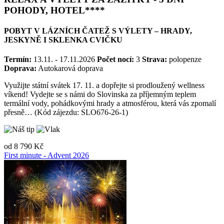
RELAX A VÝLETY ZA ZÁŽITKY - 5 DNÍ
POHODY, HOTEL****
POBYT V LÁZNÍCH ČATEŽ S VÝLETY – HRADY,
JESKYNĚ I SKLENKA CVIČKU
Termín:
13.11. - 17.11.2026
Počet nocí:
3
Strava:
polopenze
Doprava:
Autokarová doprava
Využijte státní svátek 17. 11. a dopřejte si prodloužený wellness
víkend! Vydejte se s námi do Slovinska za příjemným teplem
termální vody, pohádkovými hrady a atmosférou, která vás zpomalí
přesně… (Kód zájezdu: SLO676-26-1)
od
8 790 Kč
First minute - Advent 2026