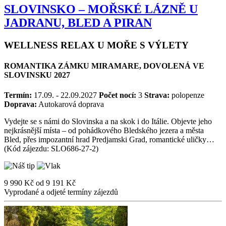
SLOVINSKO – MOŘSKÉ LÁZNĚ U
JADRANU, BLED A PIRAN
WELLNESS RELAX U MOŘE S VÝLETY
ROMANTIKA ZÁMKU MIRAMARE, DOVOLENÁ VE
SLOVINSKU 2027
Termín:
17.09. - 22.09.2027
Počet nocí:
3
Strava:
polopenze
Doprava:
Autokarová doprava
Vydejte se s námi do Slovinska a na skok i do Itálie. Objevte jeho
nejkrásnější místa – od pohádkového Bledského jezera a města
Bled, přes impozantní hrad Predjamski Grad, romantické uličky…
(Kód zájezdu: SLO686-27-2)
9 990 Kč
od
9 191 Kč
Vyprodané a odjeté termíny zájezdů