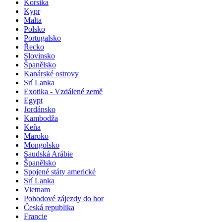
Korsika
Kypr
Malta
Polsko
Portugalsko
Řecko
Slovinsko
Španělsko
Kanárské ostrovy
Srí Lanka
Exotika - Vzdálené země
Egypt
Jordánsko
Kambodža
Keňa
Maroko
Mongolsko
Saudská Arábie
Španělsko
Spojené státy americké
Srí Lanka
Vietnam
Pohodové zájezdy do hor
Česká republika
Francie