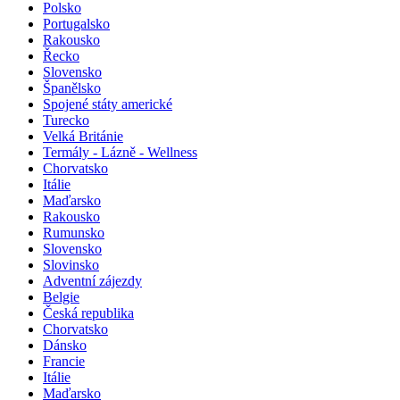
Polsko
Portugalsko
Rakousko
Řecko
Slovensko
Španělsko
Spojené státy americké
Turecko
Velká Británie
Termály - Lázně - Wellness
Chorvatsko
Itálie
Maďarsko
Rakousko
Rumunsko
Slovensko
Slovinsko
Adventní zájezdy
Belgie
Česká republika
Chorvatsko
Dánsko
Francie
Itálie
Maďarsko