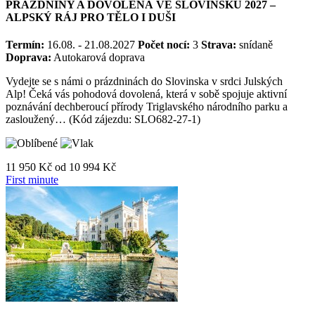
PRÁZDNINY A DOVOLENÁ VE SLOVINSKU 2027 –
ALPSKÝ RÁJ PRO TĚLO I DUŠI
Termín:
16.08. - 21.08.2027
Počet nocí:
3
Strava:
snídaně
Doprava:
Autokarová doprava
Vydejte se s námi o prázdninách do Slovinska v srdci Julských
Alp! Čeká vás pohodová dovolená, která v sobě spojuje aktivní
poznávání dechberoucí přírody Triglavského národního parku a
zasloužený… (Kód zájezdu: SLO682-27-1)
11 950 Kč
od
10 994 Kč
First minute