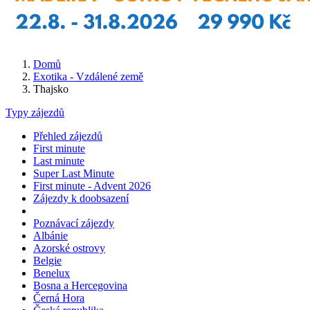
Domů
Exotika - Vzdálené země
Thajsko
Typy zájezdů
Přehled zájezdů
First minute
Last minute
Super Last Minute
First minute - Advent 2026
Zájezdy k doobsazení
Poznávací zájezdy
Albánie
Azorské ostrovy
Belgie
Benelux
Bosna a Hercegovina
Černá Hora