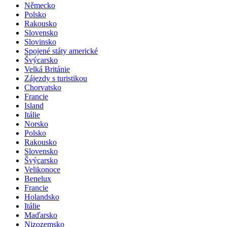
Německo
Polsko
Rakousko
Slovensko
Slovinsko
Spojené státy americké
Švýcarsko
Velká Británie
Zájezdy s turistikou
Chorvatsko
Francie
Island
Itálie
Norsko
Polsko
Rakousko
Slovensko
Švýcarsko
Velikonoce
Benelux
Francie
Holandsko
Itálie
Maďarsko
Nizozemsko