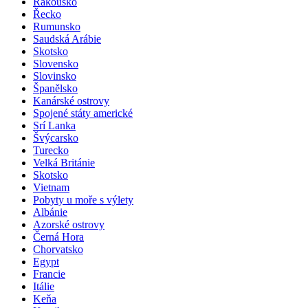
Rakousko
Řecko
Rumunsko
Saudská Arábie
Skotsko
Slovensko
Slovinsko
Španělsko
Kanárské ostrovy
Spojené státy americké
Srí Lanka
Švýcarsko
Turecko
Velká Británie
Skotsko
Vietnam
Pobyty u moře s výlety
Albánie
Azorské ostrovy
Černá Hora
Chorvatsko
Egypt
Francie
Itálie
Keňa