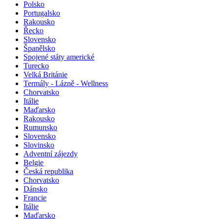
Polsko
Portugalsko
Rakousko
Řecko
Slovensko
Španělsko
Spojené státy americké
Turecko
Velká Británie
Termály - Lázně - Wellness
Chorvatsko
Itálie
Maďarsko
Rakousko
Rumunsko
Slovensko
Slovinsko
Adventní zájezdy
Belgie
Česká republika
Chorvatsko
Dánsko
Francie
Itálie
Maďarsko