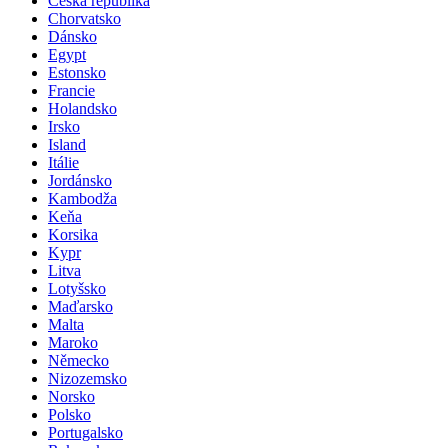
Česká republika
Chorvatsko
Dánsko
Egypt
Estonsko
Francie
Holandsko
Irsko
Island
Itálie
Jordánsko
Kambodža
Keňa
Korsika
Kypr
Litva
Lotyšsko
Maďarsko
Malta
Maroko
Německo
Nizozemsko
Norsko
Polsko
Portugalsko