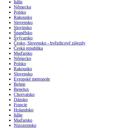
Itálie
Německo
Polsko
Rakousko
Slovensko
Slovinsko
Španělsko
Švýcarsko
Česko, Slovensko - hvězdicové zájezdy
Česká republika
Maďarsko
Německo
Polsko
Rakousko
Slovensko
Evropské metropole
Belgie
Benelux
Chorvatsko
Dánsko
Francie
Holandsko
Itálie
Maďarsko
Nizozemsko