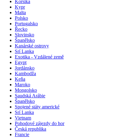
Korsika
Kypr
Malta
Polsko
Portugalsko
Řecko
Slovinsko
Španělsko
Kanárské ostrovy
Srí Lanka
Exotika - Vzdálené země
Egypt
Jordánsko
Kambodža
Keňa
Maroko
Mongolsko
Saudská Arábie
Španělsko
Spojené státy americké
Srí Lanka
Vietnam
Pohodové zájezdy do hor
Česká republika
Francie