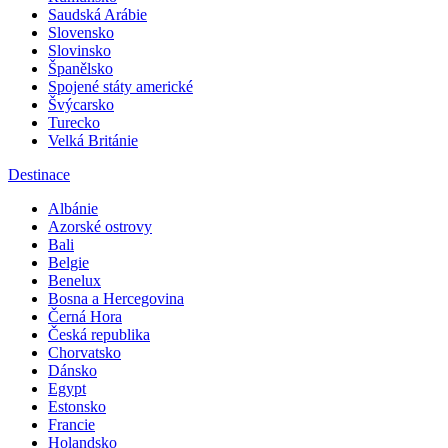
Saudská Arábie
Slovensko
Slovinsko
Španělsko
Spojené státy americké
Švýcarsko
Turecko
Velká Británie
Destinace
Albánie
Azorské ostrovy
Bali
Belgie
Benelux
Bosna a Hercegovina
Černá Hora
Česká republika
Chorvatsko
Dánsko
Egypt
Estonsko
Francie
Holandsko