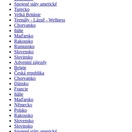
Španělsko
Spojené státy americké
Turecko
Velká Británie
Termály - Lázně - Wellness
Chorvatsko
Itálie
Maďarsko
Rakousko
Rumunsko
Slovensko
Slovinsko
Adventní zájezdy
Belgie
Česká republika
Chorvatsko
Dánsko
Francie
Itálie
Maďarsko
Německo
Polsko
Rakousko
Slovensko
Slovinsko