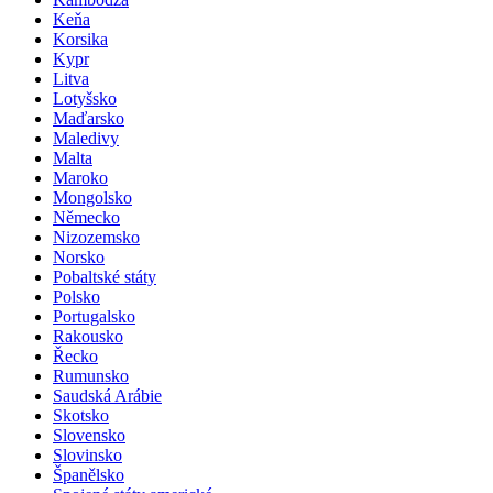
Jordánsko
Kambodža
Keňa
Korsika
Kypr
Litva
Lotyšsko
Maďarsko
Maledivy
Malta
Maroko
Mongolsko
Německo
Nizozemsko
Norsko
Pobaltské státy
Polsko
Portugalsko
Rakousko
Řecko
Rumunsko
Saudská Arábie
Skotsko
Slovensko
Slovinsko