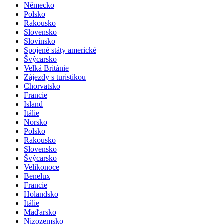
Německo
Polsko
Rakousko
Slovensko
Slovinsko
Spojené státy americké
Švýcarsko
Velká Británie
Zájezdy s turistikou
Chorvatsko
Francie
Island
Itálie
Norsko
Polsko
Rakousko
Slovensko
Švýcarsko
Velikonoce
Benelux
Francie
Holandsko
Itálie
Maďarsko
Nizozemsko