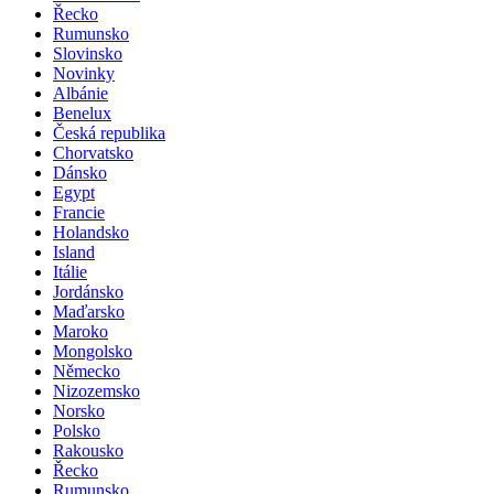
Řecko
Rumunsko
Slovinsko
Novinky
Albánie
Benelux
Česká republika
Chorvatsko
Dánsko
Egypt
Francie
Holandsko
Island
Itálie
Jordánsko
Maďarsko
Maroko
Mongolsko
Německo
Nizozemsko
Norsko
Polsko
Rakousko
Řecko
Rumunsko