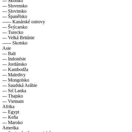
--- Skotsko
--- Slovensko
--- Slovinsko
--- Španělsko
------ Kanárské ostrovy
--- Švýcarsko
--- Turecko
--- Velká Británie
------ Skotsko
Asie
--- Bali
--- Indonésie
--- Jordánsko
--- Kambodža
--- Maledivy
--- Mongolsko
--- Saudská Arábie
--- Srí Lanka
--- Thajsko
--- Vietnam
Afrika
--- Egypt
--- Keňa
--- Maroko
Amerika