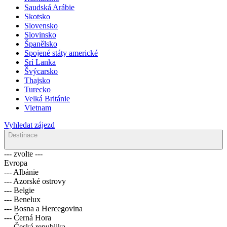
Saudská Arábie
Skotsko
Slovensko
Slovinsko
Španělsko
Spojené státy americké
Srí Lanka
Švýcarsko
Thajsko
Turecko
Velká Británie
Vietnam
Vyhledat zájezd
Destinace
--- zvolte ---
Evropa
--- Albánie
--- Azorské ostrovy
--- Belgie
--- Benelux
--- Bosna a Hercegovina
--- Černá Hora
--- Česká republika