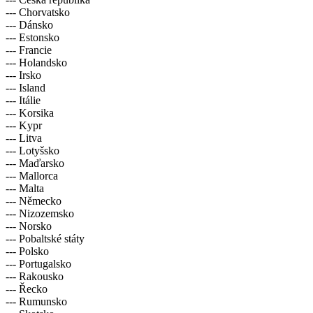
--- Chorvatsko
--- Dánsko
--- Estonsko
--- Francie
--- Holandsko
--- Irsko
--- Island
--- Itálie
--- Korsika
--- Kypr
--- Litva
--- Lotyšsko
--- Maďarsko
--- Mallorca
--- Malta
--- Německo
--- Nizozemsko
--- Norsko
--- Pobaltské státy
--- Polsko
--- Portugalsko
--- Rakousko
--- Řecko
--- Rumunsko