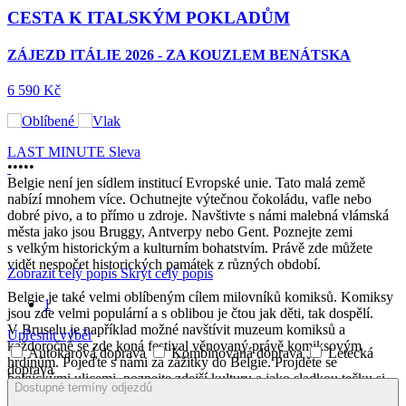
VATIKÁN
LETECKY
2026 - ZA KOUZLEM BENÁTSKA
MĚSTO
TISÍCILETÉ
HISTORIE
va
S HISTORIKEM
UMĚNÍ PhDr.
TOMÁŠEM
•
•
•
•
•
JEŘÁBKEM – ŘÍM
Belgie není jen sídlem institucí Evropské unie. Tato malá země
LETECKY 2026
nabízí mnohem více. Ochutnejte výtečnou čokoládu, vafle nebo
dobré pivo, a to přímo u zdroje. Navštivte s námi malebná vlámská
20 690 Kč
města jako jsou Bruggy, Antverpy nebo Gent. Poznejte zemi
s velkým historickým a kulturním bohatstvím. Právě zde můžete
vidět nespočet historických památek z různých období.
Zobrazit celý popis
Skrýt celý popis
LAST MINUTE
Belgie je také velmi oblíbeným cílem milovníků komiksů. Komiksy
1
Sleva
jsou zde velmi populární a s oblibou je čtou jak děti, tak dospělí.
V Bruselu je například možné navštívit muzeum komiksů a
Upřesnit výběr
každoročně se zde koná festival věnovaný právě komiksovým
Autokarová doprava
Kombinovaná doprava
Letecká
hrdinům. Pojeďte s námi za zážitky do Belgie. Projděte se
doprava
belgickými ulicemi, poznejte zdejší kulturu a jako sladkou tečku si
Dostupné termíny odjezdů