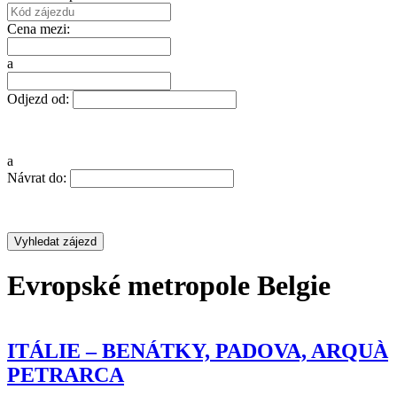
Cena mezi:
a
Odjezd od:
a
Návrat do:
Evropské metropole Belgie
BENÁTKY, PADOVA, ARQUÀ PETRARCA
ITÁLIE –
ŘÍM A
ALSKÝM POKLADŮM