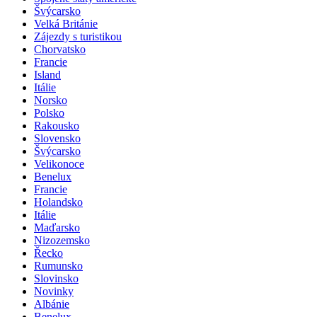
Spojené státy americké
Švýcarsko
Velká Británie
Zájezdy s turistikou
Chorvatsko
Francie
Island
Itálie
Norsko
Polsko
Rakousko
Slovensko
Švýcarsko
Velikonoce
Benelux
Francie
Holandsko
Itálie
Maďarsko
Nizozemsko
Řecko
Rumunsko
Slovinsko
Novinky