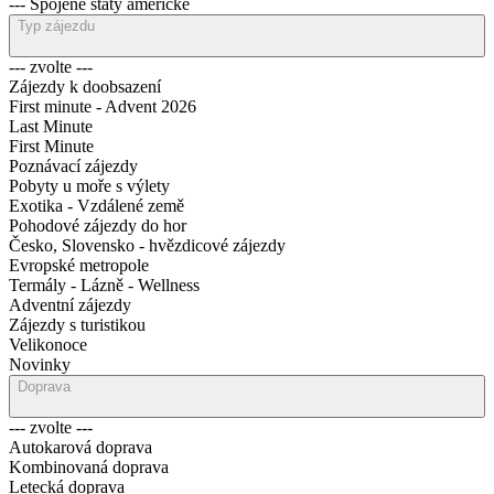
--- Spojené státy americké
Typ zájezdu
--- zvolte ---
Zájezdy k doobsazení
First minute - Advent 2026
Last Minute
First Minute
Poznávací zájezdy
Pobyty u moře s výlety
Exotika - Vzdálené země
Pohodové zájezdy do hor
Česko, Slovensko - hvězdicové zájezdy
Evropské metropole
Termály - Lázně - Wellness
Adventní zájezdy
Zájezdy s turistikou
Velikonoce
Novinky
Doprava
--- zvolte ---
Autokarová doprava
Kombinovaná doprava
Letecká doprava