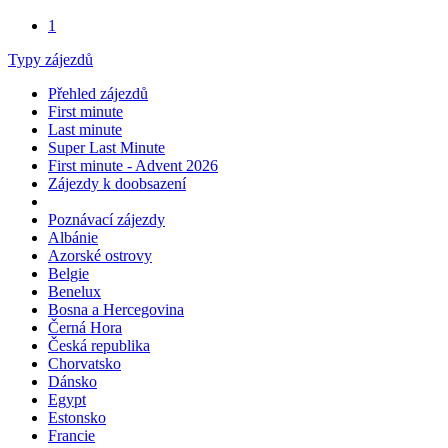
Odjeto
1
Typy zájezdů
Přehled zájezdů
First minute
Last minute
Super Last Minute
First minute - Advent 2026
Zájezdy k doobsazení
Poznávací zájezdy
Albánie
Azorské ostrovy
Belgie
Benelux
Bosna a Hercegovina
Černá Hora
Česká republika
Chorvatsko
Dánsko
Egypt
Estonsko