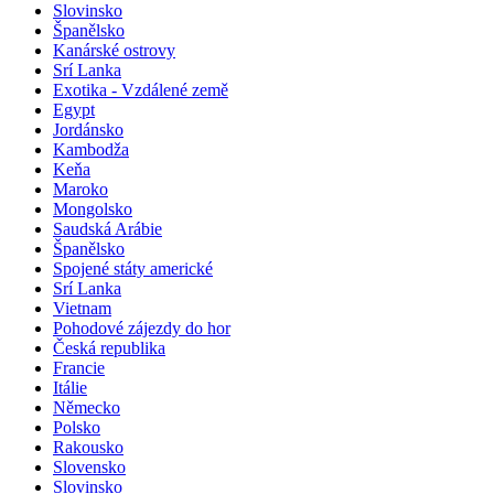
Řecko
Slovinsko
Španělsko
Kanárské ostrovy
Srí Lanka
Exotika - Vzdálené země
Egypt
Jordánsko
Kambodža
Keňa
Maroko
Mongolsko
Saudská Arábie
Španělsko
Spojené státy americké
Srí Lanka
Vietnam
Pohodové zájezdy do hor
Česká republika
Francie
Itálie
Německo
Polsko
Rakousko
Slovensko