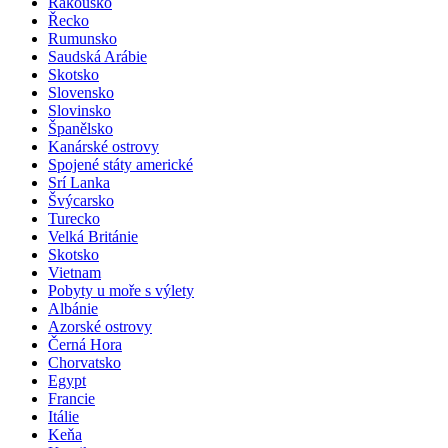
Rakousko
Řecko
Rumunsko
Saudská Arábie
Skotsko
Slovensko
Slovinsko
Španělsko
Kanárské ostrovy
Spojené státy americké
Srí Lanka
Švýcarsko
Turecko
Velká Británie
Skotsko
Vietnam
Pobyty u moře s výlety
Albánie
Azorské ostrovy
Černá Hora
Chorvatsko
Egypt
Francie
Itálie
Keňa