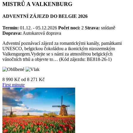
VŮNĚ ČOKOLÁDY A UMĚNÍ VLÁMSKÝCH
MISTRŮ A VALKENBURG
ADVENTNÍ ZÁJEZD DO BELGIE 2026
Termín:
01.12. - 05.12.2026
Počet nocí:
2
Strava:
snídaně
Doprava:
Autokarová doprava
Adventní poznávací zájezd za romantickými kanály, památkami
UNESCO, belgickou čokoládou a ikonickým nizozemským
Valkengurgem.Vydejte se s námi za atmosférou belgických
vánočních trhů a objevte to… (Kód zájezdu: BE818-26-1)
8 990 Kč
od
8 271 Kč
First minute