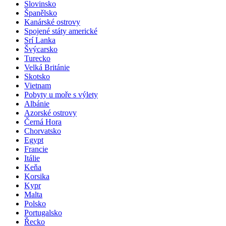
Slovensko
Slovinsko
Španělsko
Kanárské ostrovy
Spojené státy americké
Srí Lanka
Švýcarsko
Turecko
Velká Británie
Skotsko
Vietnam
Pobyty u moře s výlety
Albánie
Azorské ostrovy
Černá Hora
Chorvatsko
Egypt
Francie
Itálie
Keňa
Korsika
Kypr
Malta
Polsko
Portugalsko