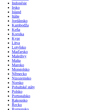
Indonésie
Irsko
Island
Itálie
Jordánsko
Kambodža
Keňa
Korsika
Kypr
Litva
Lotyšsko
Maďarsko
Maledivy
Malta
Maroko
Mongolsko
Německo
Nizozemsko
Norsko
Pobaltské státy
Polsko
Portugalsko
Rakousko
Řecko
Rumunsko