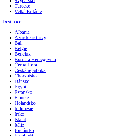
Spojené státy americké
Švýcarsko
Turecko
Velká Británie
Destinace
Albánie
Azorské ostrovy
Bali
Belgie
Benelux
Bosna a Hercegovina
Černá Hora
Česká republika
Chorvatsko
Dánsko
Egypt
Estonsko
Francie
Holandsko
Indonésie
Irsko
Island
Itálie