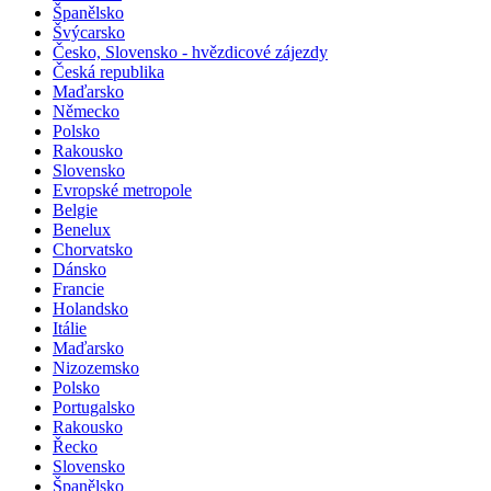
Slovinsko
Španělsko
Švýcarsko
Česko, Slovensko - hvězdicové zájezdy
Česká republika
Maďarsko
Německo
Polsko
Rakousko
Slovensko
Evropské metropole
Belgie
Benelux
Chorvatsko
Dánsko
Francie
Holandsko
Itálie
Maďarsko
Nizozemsko
Polsko
Portugalsko
Rakousko
Řecko
Slovensko