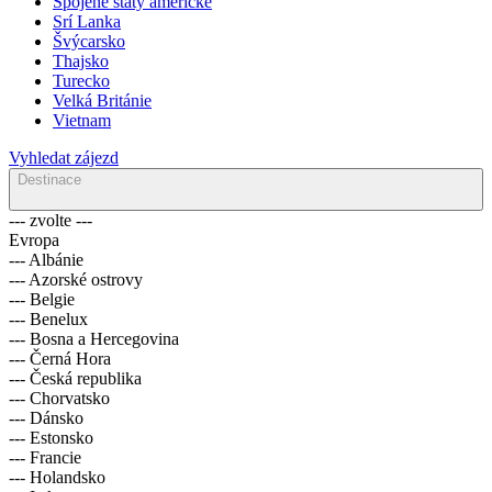
Španělsko
Spojené státy americké
Srí Lanka
Švýcarsko
Thajsko
Turecko
Velká Británie
Vietnam
Vyhledat zájezd
Destinace
--- zvolte ---
Evropa
--- Albánie
--- Azorské ostrovy
--- Belgie
--- Benelux
--- Bosna a Hercegovina
--- Černá Hora
--- Česká republika
--- Chorvatsko
--- Dánsko
--- Estonsko
--- Francie