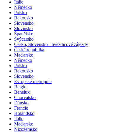
Itálie
Německo
Polsko
Rakousko
Slovensko
Slovinsko
Španělsko
Švýcarsko
Česko, Slovensko - hvězdicové zájezdy
Česká republika
Maďarsko
Německo
Polsko
Rakousko
Slovensko
Evropské metropole
Belgie
Benelux
Chorvatsko
Dánsko
Francie
Holandsko
Itálie
Maďarsko
Nizozemsko