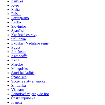
Korsika
Kypr
Malta
Polsko
Portugalsko
Řecko
Slovinsko
Španělsko
Kanárské ostrovy
Srí Lanka
Exotika - Vzdálené země
Egypt
Jordánsko
Kambodža
Keňa
Maroko
Mongolsko
Saudská Arábie
Španělsko
Spojené státy americké
Srí Lanka
Vietnam
Pohodové zájezdy do hor
Česká republika
Francie