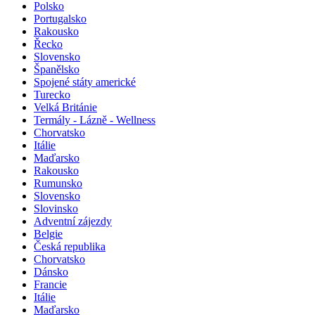
Polsko
Portugalsko
Rakousko
Řecko
Slovensko
Španělsko
Spojené státy americké
Turecko
Velká Británie
Termály - Lázně - Wellness
Chorvatsko
Itálie
Maďarsko
Rakousko
Rumunsko
Slovensko
Slovinsko
Adventní zájezdy
Belgie
Česká republika
Chorvatsko
Dánsko
Francie
Itálie
Maďarsko