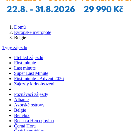
Domů
Evropské metropole
Belgie
Typy zájezdů
Přehled zájezdů
First minute
Last minute
Super Last Minute
First minute - Advent 2026
Zájezdy k doobsazení
Poznávací zájezdy
Albánie
Azorské ostrovy
Belgie
Benelux
Bosna a Hercegovina
Černá Hora