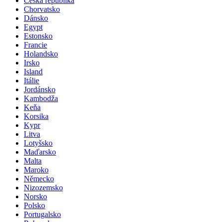
Česká republika
Chorvatsko
Dánsko
Egypt
Estonsko
Francie
Holandsko
Irsko
Island
Itálie
Jordánsko
Kambodža
Keňa
Korsika
Kypr
Litva
Lotyšsko
Maďarsko
Malta
Maroko
Německo
Nizozemsko
Norsko
Polsko
Portugalsko