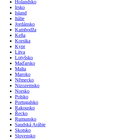
Francie
Holandsko
Irsko
Island
Itálie
Jordánsko
Kambodža
Keňa
Korsika
Kypr
Litva
Lotyšsko
Maďarsko
Malta
Maroko
Německo
Nizozemsko
Norsko
Polsko
Portugalsko
Rakousko
Řecko
Rumunsko
Saudská Arábie
Skotsko