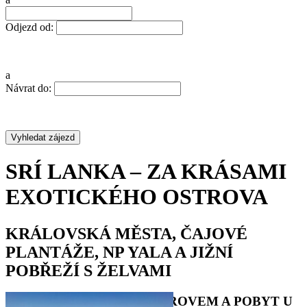
Odjezd od:
a
Návrat do:
SRÍ LANKA – ZA KRÁSAMI
EXOTICKÉHO OSTROVA
KRÁLOVSKÁ MĚSTA, ČAJOVÉ
PLANTÁŽE, NP YALA A JIŽNÍ
POBŘEŽÍ S ŽELVAMI
POZNÁVACÍ OKRUH OSTROVEM A POBYT U