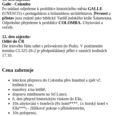
Galle - Colombo
Po snídani odjedeme k prohlídce historického města
GALLE
(UNESCO) s portugalskou a holandskou architekturou.
Pevnost
a
přístav
jsou známé jako biblický Tardiš judského krále Šalamouna.
Odpoledne přejedeme k prohlídce
COLOMBA.
Ubytování a
večeře.
12. den zájezdu:
Odlet do ČR
Dle letového řádu odlet s průvodcem do Prahy. V podzimním
termínu CL325-26-2 je předpokládaný přílet v ranních hodinách
17.10.
Cena zahrnuje
leteckou přepravu do Colomba přes Istanbul a zpět vč.
letištních tax,
transfery z/na letiště,
dopravu minibusem na Srí Lance,
6. den přejezd historickým vlakem do Ella,
10x ubytování v hotelech (9x hotel****, 1x horský hotel v
Ella***) - 2lůžkové pokoje s příslušenstvím,
10x polopenzi,