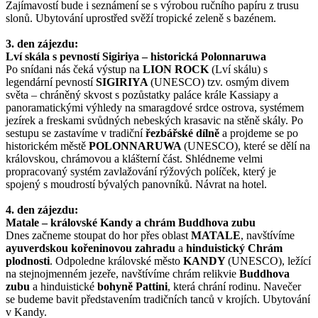
Zajímavostí bude i seznámení se s výrobou ručního papíru z trusu
slonů. Ubytování uprostřed svěží tropické zeleně s bazénem.
3. den zájezdu:
Lví skála s pevností Sigiriya – historická Polonnaruwa
Po snídani nás čeká výstup na
LION ROCK
(Lví skálu) s
legendární pevností
SIGIRIYA
(UNESCO) tzv. osmým divem
světa – chráněný skvost s pozůstatky paláce krále Kassiapy a
panoramatickými výhledy na smaragdové srdce ostrova, systémem
jezírek a freskami svůdných nebeských krasavic na stěně skály. Po
sestupu se zastavíme v tradiční
řezbářské dílně
a projdeme se po
historickém městě
POLONNARUWA
(UNESCO), které se dělí na
královskou, chrámovou a klášterní část. Shlédneme velmi
propracovaný systém zavlažování rýžových políček, který je
spojený s moudrostí bývalých panovníků. Návrat na hotel.
4. den zájezdu:
Matale – královské Kandy a chrám Buddhova zubu
Dnes začneme stoupat do hor přes oblast
MATALE
, navštívíme
ayuverdskou kořeninovou zahradu
a
hinduistický Chrám
plodnosti
. Odpoledne královské město
KANDY
(UNESCO), ležící
na stejnojmenném jezeře, navštívíme chrám relikvie
Buddhova
zubu
a hinduistické
bohyně Pattini
, která chrání rodinu. Navečer
se budeme bavit představením tradičních tanců v krojích. Ubytování
v Kandy.