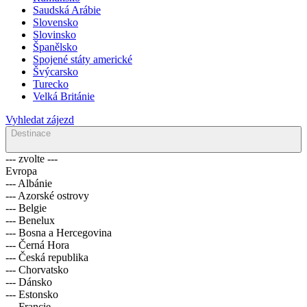
Saudská Arábie
Slovensko
Slovinsko
Španělsko
Spojené státy americké
Švýcarsko
Turecko
Velká Británie
Vyhledat zájezd
Destinace
--- zvolte ---
Evropa
--- Albánie
--- Azorské ostrovy
--- Belgie
--- Benelux
--- Bosna a Hercegovina
--- Černá Hora
--- Česká republika
--- Chorvatsko
--- Dánsko
--- Estonsko
--- Francie