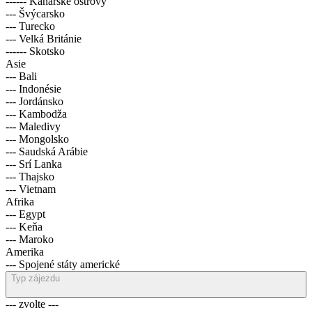
------ Kanárské ostrovy
--- Švýcarsko
--- Turecko
--- Velká Británie
------ Skotsko
Asie
--- Bali
--- Indonésie
--- Jordánsko
--- Kambodža
--- Maledivy
--- Mongolsko
--- Saudská Arábie
--- Srí Lanka
--- Thajsko
--- Vietnam
Afrika
--- Egypt
--- Keňa
--- Maroko
Amerika
--- Spojené státy americké
Typ zájezdu
--- zvolte ---