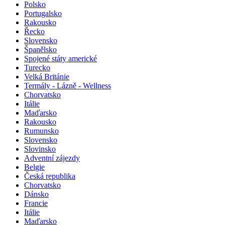
Polsko
Portugalsko
Rakousko
Řecko
Slovensko
Španělsko
Spojené státy americké
Turecko
Velká Británie
Termály - Lázně - Wellness
Chorvatsko
Itálie
Maďarsko
Rakousko
Rumunsko
Slovensko
Slovinsko
Adventní zájezdy
Belgie
Česká republika
Chorvatsko
Dánsko
Francie
Itálie
Maďarsko