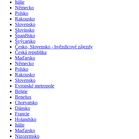
Itálie
Německo
Polsko
Rakousko
Slovensko
Slovinsko
Španělsko
Švýcarsko
Česko, Slovensko - hvězdicové zájezdy
Česká republika
Maďarsko
Německo
Polsko
Rakousko
Slovensko
Evropské metropole
Belgie
Benelux
Chorvatsko
Dánsko
Francie
Holandsko
Itálie
Maďarsko
Nizozemsko