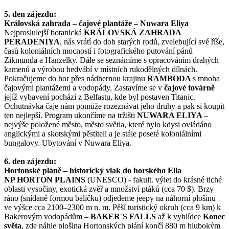
5. den zájezdu:
Královská zahrada – čajové plantáže – Nuwara Eliya
Nejproslulejší botanická
KRÁLOVSKÁ ZAHRADA
PERADENIYA
, nás vrátí do dob starých rodů, zvelebující své říše,
časů koloniálních mocností i fotografického putování pánů
Zikmunda a Hanzelky. Dále se seznámíme s opracováním drahých
kamenů a výrobou hedvábí v místních rukodělných dílnách.
Pokračujeme do hor přes nádhernou krajinu
RAMBODA
s mnoha
čajovými plantážemi a vodopády. Zastavíme se v
čajové továrně
jejíž vybavení pochází z Belfastu, kde byl postaven Titanic.
Ochutnávka čaje nám pomůže rozeznávat jeho druhy a pak si koupit
ten nejlepší. Program ukončíme na tržišti
NUWARA ELIYA
–
nejvýše položené město, město světla, které bylo kdysi ovládáno
anglickými a skotskými pěstiteli a je stále poseté koloniálními
bungalovy. Ubytování v Nuwara Eliya.
6. den zájezdu:
Hortonské pláně – historický vlak do horského Ella
NP HORTON PLAINS
(UNESCO) - fakult. výlet do krásné tiché
oblasti vysočiny, exotická zvěř a množství ptáků (cca 70 $). Brzy
ráno (snídaně formou balíčku) odjedeme jeepy na náhorní plošinu
ve výšce cca 2100–2300 m n. m. Pěší turistický okruh (cca 9 km) k
Bakerovým vodopádům –
BAKER´S FALLS
až k vyhlídce
Konec
světa
, zde náhle plošina Hortonských plání končí 880 m hlubokým