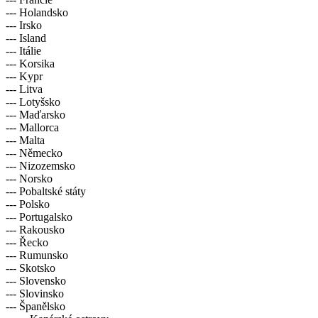
--- Holandsko
--- Irsko
--- Island
--- Itálie
--- Korsika
--- Kypr
--- Litva
--- Lotyšsko
--- Maďarsko
--- Mallorca
--- Malta
--- Německo
--- Nizozemsko
--- Norsko
--- Pobaltské státy
--- Polsko
--- Portugalsko
--- Rakousko
--- Řecko
--- Rumunsko
--- Skotsko
--- Slovensko
--- Slovinsko
--- Španělsko