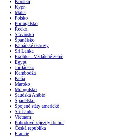
Korsika
Kypr
Malta
Polsko
Portugalsko
Řecko
Slovinsko
Španělsko
Kanárské ostrovy
Srí Lanka
Exotika - Vzdálené země
Egypt
Jordánsko
Kambodža
Keňa
Maroko
Mongolsko
Saudská Arábie
Španělsko
Spojené státy americké
Srí Lanka
Vietnam
Pohodové zájezdy do hor
Česká republika
Francie