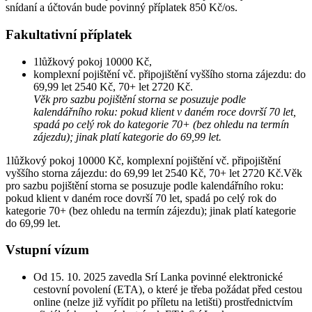
snídaní a účtován bude povinný příplatek 850 Kč/os.
Fakultativní příplatek
1lůžkový pokoj 10000 Kč,
komplexní pojištění vč. připojištění vyššího storna zájezdu: do
69,99 let 2540 Kč, 70+ let 2720 Kč.
Věk pro sazbu pojištění storna se posuzuje podle
kalendářního roku: pokud klient v daném roce dovrší 70 let,
spadá po celý rok do kategorie 70+ (bez ohledu na termín
zájezdu); jinak platí kategorie do 69,99 let.
1lůžkový pokoj 10000 Kč, komplexní pojištění vč. připojištění
vyššího storna zájezdu: do 69,99 let 2540 Kč, 70+ let 2720 Kč.Věk
pro sazbu pojištění storna se posuzuje podle kalendářního roku:
pokud klient v daném roce dovrší 70 let, spadá po celý rok do
kategorie 70+ (bez ohledu na termín zájezdu); jinak platí kategorie
do 69,99 let.
Vstupní vízum
Od 15. 10. 2025 zavedla Srí Lanka povinné elektronické
cestovní povolení (ETA), o které je třeba požádat před cestou
online (nelze již vyřídit po příletu na letišti) prostřednictvím