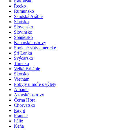
Rakousko
Řecko
Rumunsko
Saudská Arábie
Skotsko
Slovensko
Slovinsko
Španělsko
Kanárské ostrovy
Spojené státy americké
Srí Lanka
Švýcarsko
Turecko
Velká Británie
Skotsko
Vietnam
Pobyty u moře s výlety
Albánie
Azorské ostrovy
Černá Hora
Chorvatsko
Egypt
Francie
Itálie
Keňa