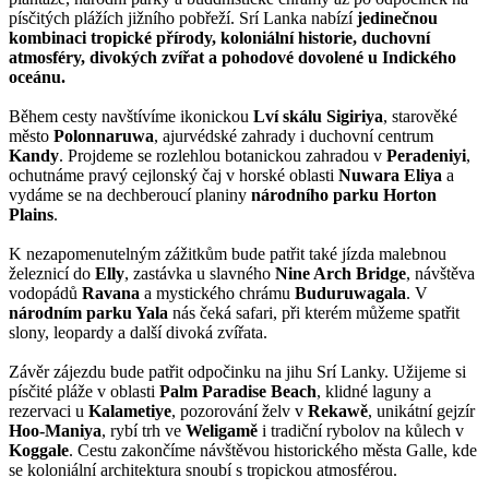
písčitých plážích jižního pobřeží. Srí Lanka nabízí
jedinečnou
kombinaci tropické přírody, koloniální historie, duchovní
atmosféry, divokých zvířat a pohodové dovolené u Indického
oceánu.
Během cesty navštívíme ikonickou
Lví skálu Sigiriya
, starověké
město
Polonnaruwa
, ajurvédské zahrady i duchovní centrum
Kandy
. Projdeme se rozlehlou botanickou zahradou v
Peradeniyi
,
ochutnáme pravý cejlonský čaj v horské oblasti
Nuwara Eliya
a
vydáme se na dechberoucí planiny
národního parku Horton
Plains
.
K nezapomenutelným zážitkům bude patřit také jízda malebnou
železnicí do
Elly
, zastávka u slavného
Nine Arch Bridge
, návštěva
vodopádů
Ravana
a mystického chrámu
Buduruwagala
. V
národním parku Yala
nás čeká safari, při kterém můžeme spatřit
slony, leopardy a další divoká zvířata.
Závěr zájezdu bude patřit odpočinku na jihu Srí Lanky. Užijeme si
písčité pláže v oblasti
Palm Paradise Beach
, klidné laguny a
rezervaci u
Kalametiye
, pozorování želv v
Rekawě
, unikátní gejzír
Hoo-Maniya
, rybí trh ve
Weligamě
i tradiční rybolov na kůlech v
Koggale
. Cestu zakončíme návštěvou historického města Galle, kde
se koloniální architektura snoubí s tropickou atmosférou.