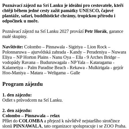
Poznávací zájezd na Srí Lanku je ideální pro cestovatele, kteří
chtějí během jedné cesty zažít památky UNESCO, čajové
plantáže, safari, buddhistické chrámy, tropickou přírodu i
odpočinek u moře.
Poznávací zájezd na Srí Lanku 2027 provází
Petr Horák
, garance
malé skupiny.
Navštívíte:
Colombo – Pinnawala - Sigiriya – Lion Rock –
Polonnaruwa – ajurvédská zahrada - Kandy – Peradeniya – Nuwara
Eliya – NP Horton Plains - Nanu Oya – Ella - 9 Arches Bridge –
vodopády Ravana – Buduruwagala - NP Yala – Kataragama -
Kalametiya – Palm Paradise Beach - Rekawa - Mulkirigala - gejzír
Hoo-Maniya – Matara – Weligama – Galle
Program zájezdu
1. den zájezdu:
Odlet s průvodcem na Srí Lanku.
2. den zájezdu:
Colombo – Pinnawala – relax
Přílet do
COLOMBA
a přejezd k návštěvě nejstaršího sirotčince
slonů
PINNAWALA
, tato organizace spolupracuje i se ZOO Praha.