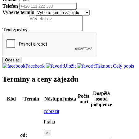
Telefon
Vyberte termín
Text zprávy
Facebook
Uložit
Tisknout
Celý popis
Termíny a ceny zájezdu
Dospělá
Počet
Kód
Termín
Nástupní místa
osoba
nocí
polopenze
zobrazit
Praha
×
od: