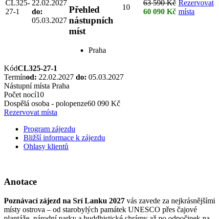
CL325-
22.02.2027
63 590 Kč
Rezervovat
10
Přehled
27-1
do:
60 090 Kč
místa
nástupních
05.03.2027
míst
Praha
Kód
CL325-27-1
Termín
od:
22.02.2027
do:
05.03.2027
Nástupní místa
Praha
Počet nocí
10
Dospělá osoba - polopenze
60 090 Kč
Rezervovat místa
Program zájezdu
Bližší informace k zájezdu
Ohlasy klientů
Anotace
Poznávací zájezd na Srí Lanku 2027
vás zavede za nejkrásnějšími
místy ostrova – od starobylých památek UNESCO přes čajové
plantáže, národní parky a buddhistické chrámy až po odpočinek na