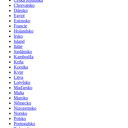
Česká republika
Chorvatsko
Dánsko
Egypt
Estonsko
Francie
Holandsko
Irsko
Island
Itálie
Jordánsko
Kambodža
Keňa
Korsika
Kypr
Litva
Lotyšsko
Maďarsko
Malta
Maroko
Německo
Nizozemsko
Norsko
Polsko
Portugalsko