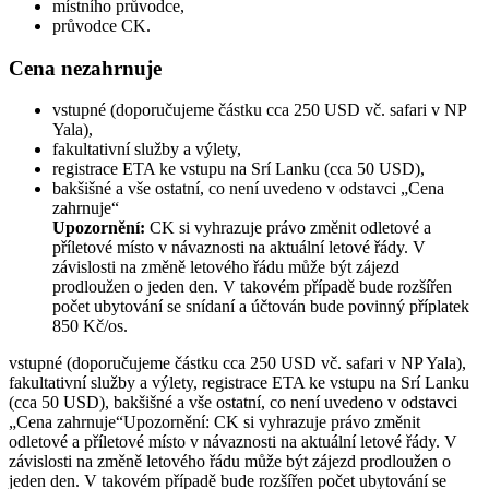
místního průvodce,
průvodce CK.
Cena nezahrnuje
vstupné (doporučujeme částku cca 250 USD vč. safari v NP
Yala),
fakultativní služby a výlety,
registrace ETA ke vstupu na Srí Lanku (cca 50 USD),
bakšišné a vše ostatní, co není uvedeno v odstavci „Cena
zahrnuje“
Upozornění:
CK si vyhrazuje právo změnit odletové a
příletové místo v návaznosti na aktuální letové řády. V
závislosti na změně letového řádu může být zájezd
prodloužen o jeden den. V takovém případě bude rozšířen
počet ubytování se snídaní a účtován bude povinný příplatek
850 Kč/os.
vstupné (doporučujeme částku cca 250 USD vč. safari v NP Yala),
fakultativní služby a výlety, registrace ETA ke vstupu na Srí Lanku
(cca 50 USD), bakšišné a vše ostatní, co není uvedeno v odstavci
„Cena zahrnuje“Upozornění: CK si vyhrazuje právo změnit
odletové a příletové místo v návaznosti na aktuální letové řády. V
závislosti na změně letového řádu může být zájezd prodloužen o
jeden den. V takovém případě bude rozšířen počet ubytování se