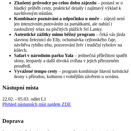
Zkušený průvodce po celou dobu zájezdu
– postará se o
hladký průběh cesty, praktické detaily i zajímavý výklad k
navštíveným místům.
Kombinace poznávání a odpočinku u moře
– zájezd není
jen intenzivním putováním za památkami, ale nabízí i
zasloužený relax na písčitých plážích Srí Lanky.
Autentické zážitky mimo běžný program
– čeká vás jízda
slavnou železnicí do Elly, ochutnávka cejlonského čaje,
návštěva rybího trhu, pozorování želv i tradiční rybolov na
kůlech.
Safari v národním parku Yala
– jedinečná příležitost spatřit
slony, leopardy a další divoká zvířata v jejich přirozeném
prostředí.
Vyvážené tempo cesty
– program kombinuje hlavní turistické
ikony s přírodou, kulturou i volnějším závěrem u oceánu.
Nástupní místa
22.02. - 05.03. odlet L1
Přehled nástupních míst najdete ZDE
Doprava