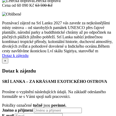
Letecká doprava
Cena od
60 090 Kč
63 590 Kč
Poznávací zájezd na Srí Lanku 2027 vás zavede za nejkrásnějšími
místy ostrova – od starobylých památek UNESCO přes čajové
plantáže, národní parky a buddhistické chrámy až po odpočinek na
písčitých plážích jižního pobřeží. Srí Lanka nabízí jedinečnou
kombinaci tropické přírody, koloniální historie, duchovní atmosféry,
divokých zvířat a pohodové dovolené u Indického oceánu.Během
cesty navštívíme ikonickou Lví skálu Sigiriya, starověké m
Dotaz k zájezdu
×
Dotaz k zájezdu
SRÍ LANKA – ZA KRÁSAMI EXOTICKÉHO OSTROVA
Prosíme o vyplnění následujících údajů. Na základě odeslaného
formuláře se s Vámi spojí naši pracovníci.
Položky označené
tučně
jsou
povinné.
Jméno a příjmení
E-mail