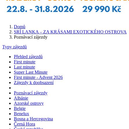
Domů
SRÍ LANKA – ZA KRÁSAMI EXOTICKÉHO OSTROVA
Poznávací zájezdy
Typy zájezdů
Přehled zájezdů
First minute
Last minute
Super Last Minute
First minute - Advent 2026
Zájezdy k doobsazení
Poznávací zájezdy
Albánie
Azorské ostrovy
Belgie
Benelux
Bosna a Hercegovina
Černá Hora