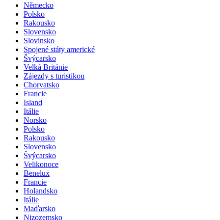
Německo
Polsko
Rakousko
Slovensko
Slovinsko
Spojené státy americké
Švýcarsko
Velká Británie
Zájezdy s turistikou
Chorvatsko
Francie
Island
Itálie
Norsko
Polsko
Rakousko
Slovensko
Švýcarsko
Velikonoce
Benelux
Francie
Holandsko
Itálie
Maďarsko
Nizozemsko