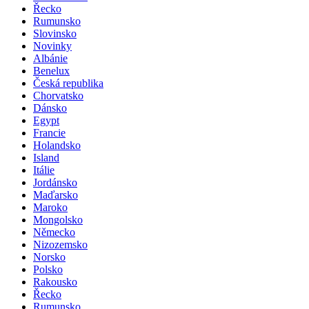
Řecko
Rumunsko
Slovinsko
Novinky
Albánie
Benelux
Česká republika
Chorvatsko
Dánsko
Egypt
Francie
Holandsko
Island
Itálie
Jordánsko
Maďarsko
Maroko
Mongolsko
Německo
Nizozemsko
Norsko
Polsko
Rakousko
Řecko
Rumunsko