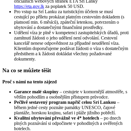
oficiálních webových stránek ETA Srí Lanky
https://eta.gov.lk
za poplatek 50 USD.
Pro vstup na Srí Lanku za turistickým účelem se musí
cestující po příletu prokázat platným cestovním dokladem (s
platností min. 6 měsíců), zpáteční letenkou, potvrzením o
ubytování a dostatečnými finančními prostředky.
Udělení víza je plně v kompetenci zastupitelských úřadů, proti
zamítnutí žádosti o jeho udělení není odvolání. Cestovní
kancelář nenese odpovědnost za případné neudělení víza.
Klientům doporučujeme podávat žádosti o víza s dostatečným
předstihem a k žádosti dokládat všechny požadované
dokumenty.
Na co se můžete těšit
Proč s námi na tento zájezd
Garance malé skupiny
– cestujete v komornější atmosféře, s
větším pohodlím a osobnějším přístupem průvodce.
Pečlivě sestavený program napříč celou Srí Lankou
–
během jedné cesty poznáte památky UNESCO, čajové
plantáže, horskou krajinu, safari i pláže jižního pobřeží.
Kvalitní ubytování převážně ve 4* hotelech
– po dnech
plných poznávání si odpočinete v pohodlných a ověřených
hotelech.