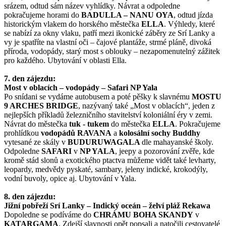
srázem, odtud sám název vyhlídky. Návrat a odpoledne
pokračujeme horami do
BADULLA – NANU OYA
, odtud jízda
historickým vlakem do horského městečka
ELLA
. Výhledy, které
se nabízí za okny vlaku, patří mezi ikonické záběry ze Srí Lanky a
vy je spatříte na vlastní oči – čajové plantáže, strmé pláně, divoká
příroda, vodopády, starý most s oblouky – nezapomenutelný zážitek
pro každého. Ubytování v oblasti Ella.
7. den zájezdu:
Most v oblacích – vodopády – Safari NP Yala
Po snídani se vydáme autobusem a poté pěšky k slavnému
MOSTU
9 ARCHES BRIDGE
, nazývaný také „Most v oblacích“, jeden z
nejlepších příkladů železničního stavitelství koloniální éry v zemi.
Návrat do městečka
tuk - tukem
do městečka
ELLA
. Pokračujeme
prohlídkou
vodopádů RAVANA
a
kolosální sochy Buddhy
vytesané ze skály v
BUDURUWAGALA
dle mahayanské školy.
Odpoledne
SAFARI
v
NP YALA
, jeepy a pozorování zvěře, kde
kromě stád slonů a exotického ptactva můžeme vidět také levharty,
leopardy, medvědy pyskaté, sambary, jeleny indické, krokodýly,
vodní buvoly, opice aj. Ubytování v Yala.
8. den zájezdu:
Jižní pobřeží Srí Lanky – Indický oceán – želví pláž Rekawa
Dopoledne se podíváme do
CHRÁMU BOHA SKANDY
v
KATARGAMA
. Zdejší slavnosti opět popsali a natočili cestovatelé