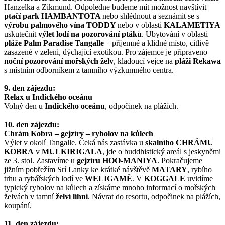
Hanzelka a Zikmund. Odpoledne budeme mít možnost navštívit
ptačí park
HAMBANTOTA
nebo shlédnout a seznámit se s
výrobu palmového vína
TODDY
nebo v oblasti
KALAMETIYA
uskutečnit
výlet lodí na pozorování ptáků
. Ubytování v oblasti
pláže Palm Paradise Tangalle
– příjemné a klidné místo, citlivě
zasazené v zeleni, dýchající exotikou. Pro zájemce je připraveno
noční pozorování mořských želv
, kladoucí vejce na
pláži Rekawa
s místním odborníkem z tamního výzkumného centra.
9. den zájezdu:
Relax u Indického oceánu
Volný den u
Indického oceánu
, odpočinek na plážích.
10. den zájezdu:
Chrám Kobra – gejzíry – rybolov na kůlech
Výlet v okolí Tangalle. Čeká nás zastávka u
skalního CHRÁMU
KOBRA
v
MULKIRIGALA
, jde o buddhistický areál s jeskyněmi
ze 3. stol. Zastavíme u
gejzíru HOO-MANIYA
. Pokračujeme
jižním pobřežím Srí Lanky ke krátké návštěvě
MATARY
, rybího
trhu a rybářských lodí ve
WELIGAMĚ
. V
KOGGALE
uvidíme
typický rybolov na kůlech a získáme mnoho informací o mořských
želvách v tamní
želví líhni
. Návrat do resortu, odpočinek na plážích,
koupání.
11. den zájezdu: