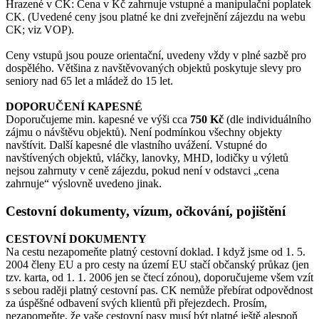
Hrazené v CK: Cena v Kč zahrnuje vstupné a manipulační poplatek
CK. (Uvedené ceny jsou platné ke dni zveřejnění zájezdu na webu
CK; viz VOP).
Ceny vstupů jsou pouze orientační, uvedeny vždy v plné sazbě pro
dospělého. Většina z navštěvovaných objektů poskytuje slevy pro
seniory nad 65 let a mládež do 15 let.
DOPORUČENÍ KAPESNÉ
Doporučujeme min. kapesné ve výši cca
750 Kč
(dle individuálního
zájmu o návštěvu objektů). Není podmínkou všechny objekty
navštívit. Další kapesné dle vlastního uvážení. Vstupné do
navštívených objektů, vláčky, lanovky, MHD, lodičky u výletů
nejsou zahrnuty v ceně zájezdu, pokud není v odstavci „cena
zahrnuje“ výslovně uvedeno jinak.
Cestovní dokumenty, vízum, očkování, pojištění
CESTOVNÍ DOKUMENTY
Na cestu nezapomeňte platný cestovní doklad. I když jsme od 1. 5.
2004 členy EU a pro cesty na území EU stačí občanský průkaz (jen
tzv. karta, od 1. 1. 2006 jen se čtecí zónou), doporučujeme všem vzít
s sebou raději platný cestovní pas. CK nemůže přebírat odpovědnost
za úspěšné odbavení svých klientů při přejezdech. Prosím,
nezapomeňte, že vaše cestovní pasy musí být platné ještě alespoň