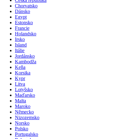
Česká republika
Chorvatsko
Dánsko
Egypt
Estonsko
Francie
Holandsko
Irsko
Island
Itálie
Jordánsko
Kambodža
Keňa
Korsika
Kypr
Litva
Lotyšsko
Maďarsko
Malta
Maroko
Německo
Nizozemsko
Norsko
Polsko
Portugalsko