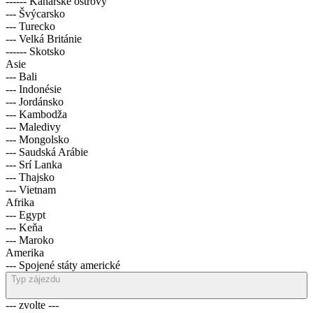
------ Kanárské ostrovy
--- Švýcarsko
--- Turecko
--- Velká Británie
------ Skotsko
Asie
--- Bali
--- Indonésie
--- Jordánsko
--- Kambodža
--- Maledivy
--- Mongolsko
--- Saudská Arábie
--- Srí Lanka
--- Thajsko
--- Vietnam
Afrika
--- Egypt
--- Keňa
--- Maroko
Amerika
--- Spojené státy americké
Typ zájezdu
--- zvolte ---