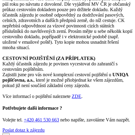
půl roku po návratu z dovolené. Dle vyjádření MV ČR je občanský
průkaz cestovním dokladem pouze pro držitele dokladu. Každý
účastník zájezdu je osobně odpovědný za dodržování pasových,
celních, zdravotních a dalších předpisů země, do níž cestuje. CK
nepřebírá odpovědnost za vízové povinnosti cizích státních
příslušníků do navštívených zemí. Prosím mějte u sebe několik kopií
cestovního dokladu, popřípadě i v elektronické podobě (např.
uložené v emailové poště). Tyto kopie mohou usnadnit řešení
mnoha situací.
CESTOVNÍ POJIŠTĚNÍ (ZA PŘÍPLATEK)
Každý účastník zájezdu je povinen vycestovat do zahraničí s
cestovním pojištěním.
Zajistili jsme pro vás nové komplexní cestovní pojištění u
UNIQA
pojišťovna, a.s.
, které je možné přiobjednat ke všem zájezdům,
pokud již není součástí základní ceny zájezdu.
Více informací o pojištění naleznete
ZDE
.
Potřebujete další informace ?
Volejte tel.
+420 461 530 663
nebo napište, zavoláme Vám nazpět.
Poslat dotaz k zájezdu