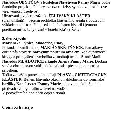
Následuje
OBYTČOV
s
kostelem Navštívení Panny Marie
podle
Santiniho projektu. Půdorys ve
tvaru želvy
symbolizuje stálost ve
víře, věrnost, trpělivost.
Ubytování a večerní zážitek:
ŽELIVSKÝ KLÁŠTER
(premonstráti) – večerní prohlídka klášterního areálu s poutavým
výkladem o historii řádu, setkání s bohatou historií i jemnou
poetikou místa. Ubytování v hotelu Klášter Želiv.
2. den zájezdu:
Mariánská Týnice, Mladotice, Plasy
Po snídani zamíříme do
MARIÁNSKÉ TÝNICE
. Památkový
okruh nás provede
barokním poutním areálem
, kde dynamické
křivky a promyšlená symbolika zhmotňují úctu k Panně Marii.
Následují
MLADOTICE
a
kaple Jména Panny Marie
. Drobná
stavba ohromí svou vnitřní dokonalostí – přesnou geometrií a
příběhem.
Tečku za naším putováním udělají
PLASY – CISTERCIÁCKÝ
KLÁŠTER
. Během hlavního okruhu nahlédneme do románské
baziliky Nanebevzetí Panny Marie
a konventu, kde Santini
předvádí svou genialitu „stavět na vodě“.
V podvečerních hodinách odjezd domů.
Cena zahrnuje