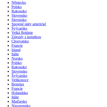
Německo
Polsko
Rakousko
Slovensko
Slovinsko
Spojené státy americké
Švýcarsko
Velká Británie
Zájezdy s turistikou
Chorvatsko
Francie
Island
Itálie
Norsko
Polsko
Rakousko
Slovensko
Švýcarsko
Velikonoce
Benelux
Francie
Holandsko
Itálie
Maďarsko
Nizozemsko