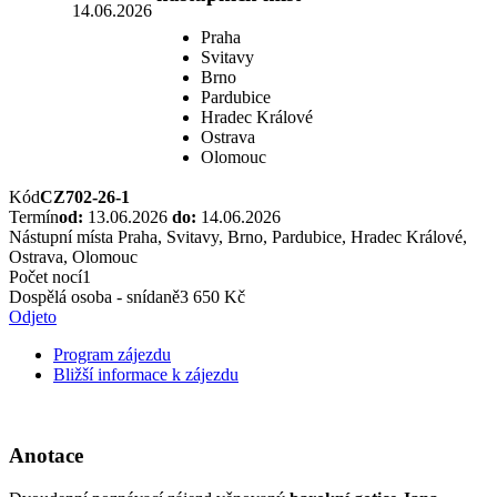
14.06.2026
Praha
Svitavy
Brno
Pardubice
Hradec Králové
Ostrava
Olomouc
Kód
CZ702-26-1
Termín
od:
13.06.2026
do:
14.06.2026
Nástupní místa
Praha, Svitavy, Brno, Pardubice, Hradec Králové,
Ostrava, Olomouc
Počet nocí
1
Dospělá osoba - snídaně
3 650 Kč
Odjeto
Program zájezdu
Bližší informace k zájezdu
Anotace