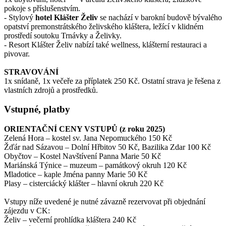
pokoje s příslušenstvím.
- Stylový
hotel Klášter Želiv
se nachází v barokní budově bývalého
opatství premonstrátského želivského kláštera, ležící v klidném
prostředí soutoku Trnávky a Želivky.
- Resort Klášter Želiv nabízí také wellness, klášterní restauraci a
pivovar.
STRAVOVÁNÍ
1x snídaně, 1x večeře za příplatek 250 Kč. Ostatní strava je řešena z
vlastních zdrojů a prostředků.
Vstupné, platby
ORIENTAČNÍ CENY VSTUPŮ (z roku 2025)
Zelená Hora – kostel sv. Jana Nepomuckého 150 Kč
Žďár nad Sázavou – Dolní Hřbitov 50 Kč, Bazilika Zdar 100 Kč
Obyčtov – Kostel Navštívení Panna Marie 50 Kč
Mariánská Týnice – muzeum – památkový okruh 120 Kč
Mladotice – kaple Jména panny Marie 50 Kč
Plasy – cisterciácký klášter – hlavní okruh 220 Kč
Vstupy níže uvedené je nutné závazně rezervovat při objednání
zájezdu v CK:
Želiv – večerní prohlídka kláštera 240 Kč