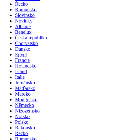
Řecko
Rumunsko
Slovinsko
Novinky
Albánie
Benelux
Česká republika
Chorvatsko
Dánsko
Egypt
Francie
Holandsko
Island
Itálie
Jordánsko
Maďarsko
Maroko
Mongolsko
Německo
Nizozemsko
Norsko
Polsko
Rakousko
Řecko
Rumunsko