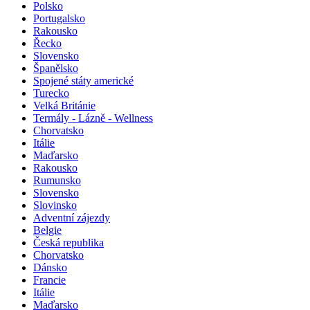
Polsko
Portugalsko
Rakousko
Řecko
Slovensko
Španělsko
Spojené státy americké
Turecko
Velká Británie
Termály - Lázně - Wellness
Chorvatsko
Itálie
Maďarsko
Rakousko
Rumunsko
Slovensko
Slovinsko
Adventní zájezdy
Belgie
Česká republika
Chorvatsko
Dánsko
Francie
Itálie
Maďarsko