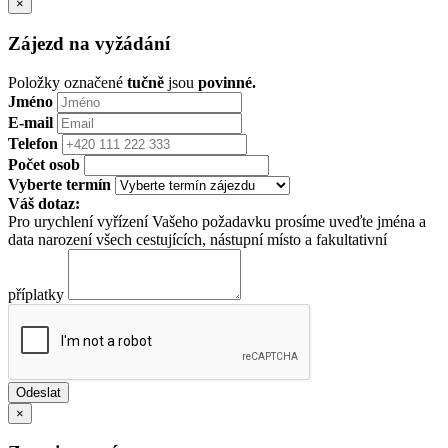
×
Zájezd na vyžádání
Položky označené
tučně
jsou
povinné.
Jméno
E-mail
Telefon
Počet osob
Vyberte termín
Váš dotaz:
Pro urychlení vyřízení Vašeho požadavku prosíme uveďte jména a
data narození všech cestujících, nástupní místo a fakultativní
příplatky
×