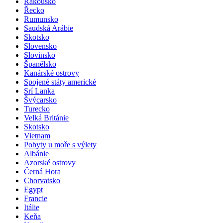
Rakousko
Řecko
Rumunsko
Saudská Arábie
Skotsko
Slovensko
Slovinsko
Španělsko
Kanárské ostrovy
Spojené státy americké
Srí Lanka
Švýcarsko
Turecko
Velká Británie
Skotsko
Vietnam
Pobyty u moře s výlety
Albánie
Azorské ostrovy
Černá Hora
Chorvatsko
Egypt
Francie
Itálie
Keňa