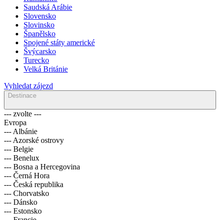
Saudská Arábie
Slovensko
Slovinsko
Španělsko
Spojené státy americké
Švýcarsko
Turecko
Velká Británie
Vyhledat zájezd
Destinace
--- zvolte ---
Evropa
--- Albánie
--- Azorské ostrovy
--- Belgie
--- Benelux
--- Bosna a Hercegovina
--- Černá Hora
--- Česká republika
--- Chorvatsko
--- Dánsko
--- Estonsko
--- Francie