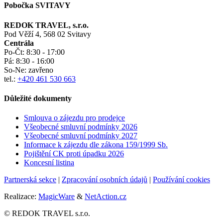
Pobočka SVITAVY
REDOK TRAVEL, s.r.o.
Pod Věží 4, 568 02 Svitavy
Centrála
Po-Čt:
8:30 - 17:00
Pá:
8:30 - 16:00
So-Ne:
zavřeno
tel.:
+420 461 530 663
Důležité dokumenty
Smlouva o zájezdu pro prodejce
Všeobecné smluvní podmínky
2026
Všeobecné smluvní podmínky 2027
Informace k zájezdu dle zákona 159/1999 Sb.
Pojištění CK proti úpadku
2026
Koncesní listina
Partnerská sekce
|
Zpracování osobních údajů
|
Používání cookies
Realizace:
MagicWare
&
NetAction.cz
© REDOK TRAVEL s.r.o.