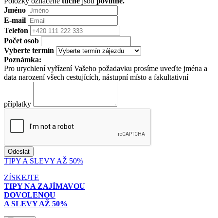
Položky označené
tučně
jsou
povinné.
Jméno
E-mail
Telefon
Počet osob
Vyberte termín
Poznámka:
Pro urychlení vyřízení Vašeho požadavku prosíme uveďte jména a
data narození všech cestujících, nástupní místo a fakultativní
příplatky
TIPY A SLEVY AŽ 50%
ZÍSKEJTE
TIPY NA ZAJÍMAVOU
DOVOLENOU
A SLEVY AŽ 50%