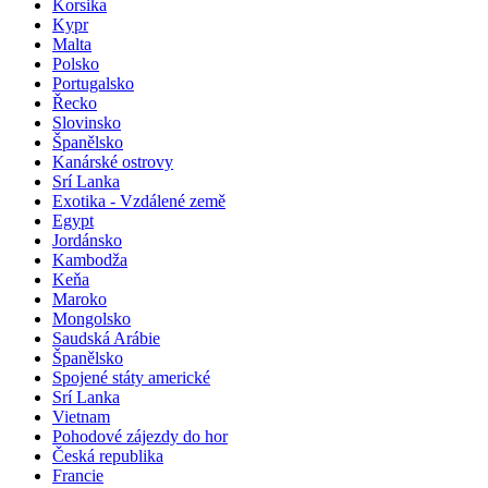
Korsika
Kypr
Malta
Polsko
Portugalsko
Řecko
Slovinsko
Španělsko
Kanárské ostrovy
Srí Lanka
Exotika - Vzdálené země
Egypt
Jordánsko
Kambodža
Keňa
Maroko
Mongolsko
Saudská Arábie
Španělsko
Spojené státy americké
Srí Lanka
Vietnam
Pohodové zájezdy do hor
Česká republika
Francie