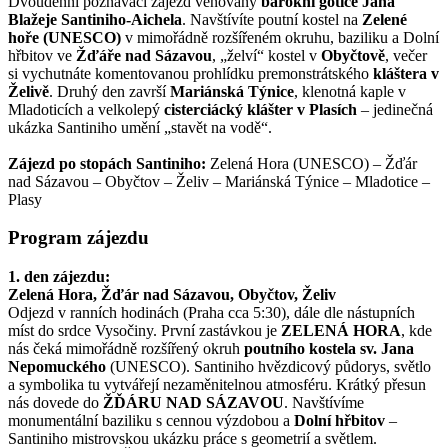
Dvoudenní poznávací zájezd věnovaný
barokní gotice Jana
Blažeje Santiniho-Aichela
. Navštívíte poutní kostel na
Zelené
hoře (UNESCO)
v mimořádně rozšířeném okruhu, baziliku a Dolní
hřbitov ve
Žďáře nad Sázavou
, „želví“ kostel v
Obyčtově
, večer
si vychutnáte komentovanou prohlídku premonstrátského
kláštera v
Želivě
. Druhý den završí
Mariánská Týnice
, klenotná kaple v
Mladoticích a velkolepý
cisterciácký klášter v Plasích
– jedinečná
ukázka Santiniho umění „stavět na vodě“.
Zájezd po stopách Santiniho:
Zelená Hora (UNESCO) – Žďár
nad Sázavou – Obyčtov – Želiv – Mariánská Týnice – Mladotice –
Plasy
Program zájezdu
1. den zájezdu:
Zelená Hora, Žďár nad Sázavou, Obyčtov, Želiv
Odjezd v ranních hodinách (Praha cca 5:30), dále dle nástupních
míst do srdce Vysočiny. První zastávkou je
ZELENÁ HORA
, kde
nás čeká mimořádně rozšířený okruh
poutního kostela sv. Jana
Nepomuckého
(UNESCO). Santiniho hvězdicový půdorys, světlo
a symbolika tu vytvářejí nezaměnitelnou atmosféru. Krátký přesun
nás dovede do
ŽĎÁRU NAD SÁZAVOU
. Navštívíme
monumentální baziliku s cennou výzdobou a
Dolní hřbitov
–
Santiniho mistrovskou ukázku práce s geometrií a světlem.