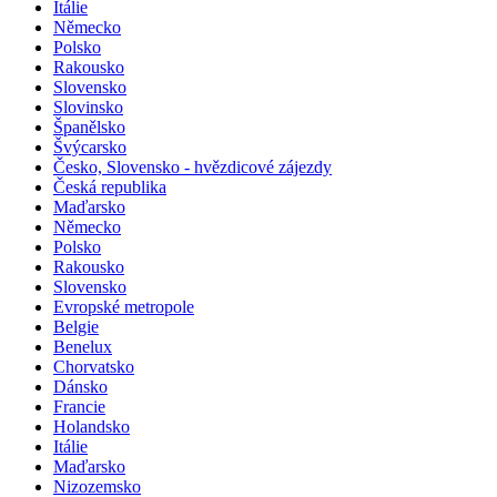
Itálie
Německo
Polsko
Rakousko
Slovensko
Slovinsko
Španělsko
Švýcarsko
Česko, Slovensko - hvězdicové zájezdy
Česká republika
Maďarsko
Německo
Polsko
Rakousko
Slovensko
Evropské metropole
Belgie
Benelux
Chorvatsko
Dánsko
Francie
Holandsko
Itálie
Maďarsko
Nizozemsko