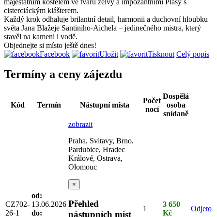
majestátním kostelem ve tvaru želvy a impozantními Plasy s
cisterciáckým klášterem.
Každý krok odhaluje brilantní detail, harmonii a duchovní hloubku
světa Jana Blažeje Santiniho‑Aichela – jedinečného mistra, který
stavěl na kameni i vodě.
Objednejte si místo ještě dnes!
Facebook
Uložit
Tisknout
Celý popis
Termíny a ceny zájezdu
Dospělá
Počet
Kód
Termín
Nástupní místa
osoba
nocí
snídaně
zobrazit
Praha, Svitavy, Brno,
Pardubice, Hradec
Králové, Ostrava,
Olomouc
×
od:
Přehled
CZ702-
13.06.2026
3 650
1
Odjeto
26-1
do:
Kč
nástupních míst