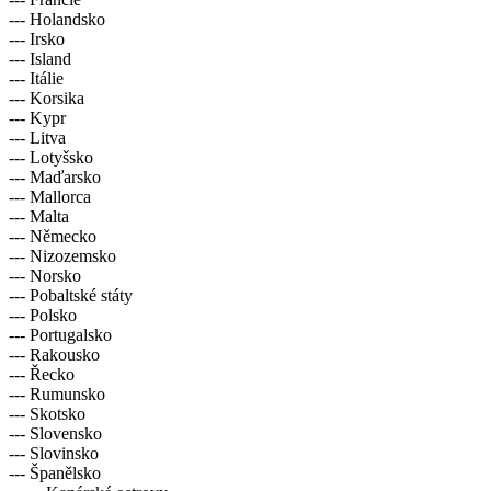
--- Holandsko
--- Irsko
--- Island
--- Itálie
--- Korsika
--- Kypr
--- Litva
--- Lotyšsko
--- Maďarsko
--- Mallorca
--- Malta
--- Německo
--- Nizozemsko
--- Norsko
--- Pobaltské státy
--- Polsko
--- Portugalsko
--- Rakousko
--- Řecko
--- Rumunsko
--- Skotsko
--- Slovensko
--- Slovinsko
--- Španělsko