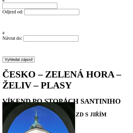
Odjezd od:
a
Návrat do:
ČESKO – ZELENÁ HORA –
ŽELIV – PLASY
VÍKEND PO STOPÁCH SANTINIHO
2DENNÍ POZNÁVACÍ ZÁJEZD S JIŘÍM
HANZLÍKEM
•
•