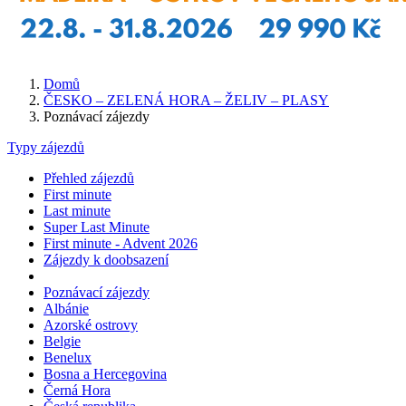
Domů
ČESKO – ZELENÁ HORA – ŽELIV – PLASY
Poznávací zájezdy
Typy zájezdů
Přehled zájezdů
First minute
Last minute
Super Last Minute
First minute - Advent 2026
Zájezdy k doobsazení
Poznávací zájezdy
Albánie
Azorské ostrovy
Belgie
Benelux
Bosna a Hercegovina
Černá Hora