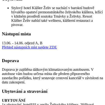
Stylový hotel Klášter Želiv se nachází v barokní budově
bývalého opatství premonstrátského želivského kláštera, ležící
v klidném prostředí soutoku Trnávky a Želivky. Resort
Klášter Želiv nabízí také wellness, klášterní restauraci a
pivovar.
Nástupní místa
13.06. - 14.06. odjezd A, B
Přehled nástupních míst najdete ZDE
Doprava
Doprava je zajištěna dálkovým klimatizovaným autobusem. V
autobuse vám budou určena místa dle předem připraveného
zasedacího pořádku, který sestavuje cestovní kancelář v závislosti na
datu zakoupení.
Ubytování a stravování
UBYTOVÁNÍ
1x ubytování, hotel*** v areálu Želivského kláštera, 2lůžkové