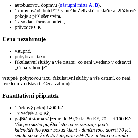
autobusovou dopravu (
nástupní místa
A, B
),
1x ubytování, hotel*** v areálu Želivského kláštera, 2lůžkové
pokoje s příslušenstvím,
1x snídani formou bufetu,
průvodce CK.
Cena nezahrnuje
vstupné,
pobytovou taxu,
fakultativní služby a vše ostatní, co není uvedeno v odstavci
„Cena zahrnuje“.
vstupné, pobytovou taxu, fakultativní služby a vše ostatní, co není
uvedeno v odstavci „Cena zahrnuje“.
Fakultativní příplatek
1lůžkový pokoj 1400 Kč,
1x večeře 250 Kč,
pojištění storna zájezdu: do 69,99 let 80 Kč, 70+ let 100 Kč.
Věk pro sazbu pojištění storna se posuzuje podle
kalendářního roku: pokud klient v daném roce dovrší 70 let,
spadá po celý rok do kategorie 70+ (bez ohledu na termín