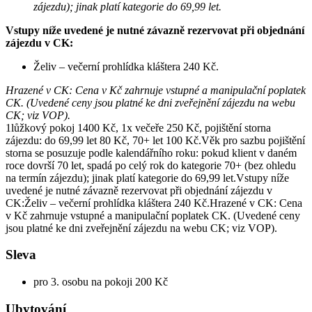
zájezdu); jinak platí kategorie do 69,99 let.
Vstupy níže uvedené je nutné závazně rezervovat při objednání
zájezdu v CK:
Želiv – večerní prohlídka kláštera 240 Kč.
Hrazené v CK: Cena v Kč zahrnuje vstupné a manipulační poplatek
CK. (Uvedené ceny jsou platné ke dni zveřejnění zájezdu na webu
CK; viz VOP).
1lůžkový pokoj 1400 Kč, 1x večeře 250 Kč, pojištění storna
zájezdu: do 69,99 let 80 Kč, 70+ let 100 Kč.Věk pro sazbu pojištění
storna se posuzuje podle kalendářního roku: pokud klient v daném
roce dovrší 70 let, spadá po celý rok do kategorie 70+ (bez ohledu
na termín zájezdu); jinak platí kategorie do 69,99 let.Vstupy níže
uvedené je nutné závazně rezervovat při objednání zájezdu v
CK:Želiv – večerní prohlídka kláštera 240 Kč.Hrazené v CK: Cena
v Kč zahrnuje vstupné a manipulační poplatek CK. (Uvedené ceny
jsou platné ke dni zveřejnění zájezdu na webu CK; viz VOP).
Sleva
pro 3. osobu na pokoji 200 Kč
Ubytování