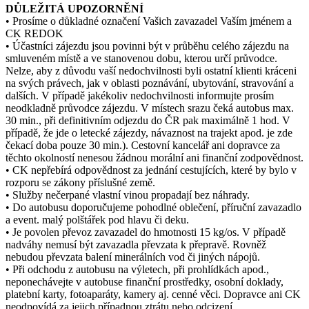
DŮLEŽITÁ UPOZORNĚNÍ
• Prosíme o důkladné označení Vašich zavazadel Vaším jménem a
CK REDOK
• Účastníci zájezdu jsou povinni být v průběhu celého zájezdu na
smluveném místě a ve stanovenou dobu, kterou určí průvodce.
Nelze, aby z důvodu vaší nedochvilnosti byli ostatní klienti kráceni
na svých právech, jak v oblasti poznávání, ubytování, stravování a
dalších. V případě jakékoliv nedochvilnosti informujte prosím
neodkladně průvodce zájezdu. V místech srazu čeká autobus max.
30 min., při definitivním odjezdu do ČR pak maximálně 1 hod. V
případě, že jde o letecké zájezdy, návaznost na trajekt apod. je zde
čekací doba pouze 30 min.). Cestovní kancelář ani dopravce za
těchto okolností nenesou žádnou morální ani finanční zodpovědnost.
• CK nepřebírá odpovědnost za jednání cestujících, které by bylo v
rozporu se zákony příslušné země.
• Služby nečerpané vlastní vinou propadají bez náhrady.
• Do autobusu doporučujeme pohodlné oblečení, příruční zavazadlo
a event. malý polštářek pod hlavu či deku.
• Je povolen převoz zavazadel do hmotnosti 15 kg/os. V případě
nadváhy nemusí být zavazadla převzata k přepravě. Rovněž
nebudou převzata balení minerálních vod či jiných nápojů.
• Při odchodu z autobusu na výletech, při prohlídkách apod.,
neponechávejte v autobuse finanční prostředky, osobní doklady,
platební karty, fotoaparáty, kamery aj. cenné věci. Dopravce ani CK
neodpovídá za jejich případnou ztrátu nebo odcizení.