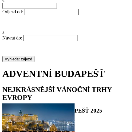
Odjezd od:
a
Návrat do:
ADVENTNÍ BUDAPEŠŤ
NEJKRÁSNĚJŠÍ VÁNOČNÍ TRHY
EVROPY
ADVENTNÍ ZÁJEZD BUDAPEŠŤ 2025
•
•
•
•
•
•
•
•
•
•