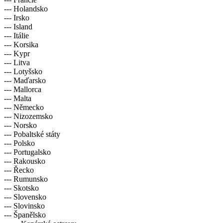
--- Holandsko
--- Irsko
--- Island
--- Itálie
--- Korsika
--- Kypr
--- Litva
--- Lotyšsko
--- Maďarsko
--- Mallorca
--- Malta
--- Německo
--- Nizozemsko
--- Norsko
--- Pobaltské státy
--- Polsko
--- Portugalsko
--- Rakousko
--- Řecko
--- Rumunsko
--- Skotsko
--- Slovensko
--- Slovinsko
--- Španělsko