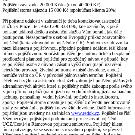
Pojištění zavazadel 20 000 Kč/ks (max. 40 000 Kč)
Pojištění storna zájezdu 15 000 Kč (spoluúčast klienta 20%)
Při pojistné události v zahraničí je třeba kontaktovat asistenční
službu v Praze - tel: +420 296 333 696, kde oznámíte, k jaké
pojistné události došlo a asistenční služba Vám poradí, jak dále
postupovat. Nezapomeňte s sebou Evropský průkaz zdravotního
pojištění (karta zdravotního pojištění v ČR). Smluvní vztah vzniká
mezi klientem a pojišťovnou, případné pojistné události řeší klient
přímo s pojišťovnou. Součástí pojištění je i automatické a bezplatné
prodloužení platnosti pojištění pro zpožděný návrat v případě, kdy
se pojištěná osoba z důvodu zásahu vyšší moci (např. uzavření
leteckého provozu, živelná pohroma v místě dovolené, apod.)
nemůže vrátit do ČR v původně plánovaném termínu. Pojištění
léčebných výloh a asistenčních služeb zahrnuje i pojištění plážových
adrenalinových aktivit, které si pojištěný může zakoupit podle svého
zájmu přímo na pláži (např. jízda na vodním skútru, jízda na banánu,
jachting, parasailing, vodní lyžování, potápění s instruktorem,
apod.). Pojištění storna obsahuje i pojištění z důvodu nedobrovolné
ztráty zaměstnání a pojištění nevyužité dovolené. Další informace o
pojištění jsou uvedeny na stránkách
www.redok.cz
. Pojištění se řídí
Všeobecnými pojistnými podmínkami pro cestovní pojištění
UCZ/Ces/14 a Rámcovou pojistnou smlouvou. Pojištěný klient
tímto potvrzuje, že se seznámil s rozsahem pojištění, že převzal
Všeobecné pojistné podmínky pro cestovní pojištění, byl s nimi