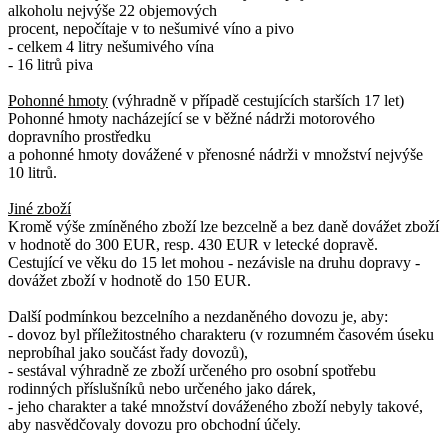
alkoholu nejvýše 22 objemových
procent, nepočítaje v to nešumivé víno a pivo
- celkem 4 litry nešumivého vína
- 16 litrů piva
Pohonné hmoty
(výhradně v případě cestujících starších 17 let)
Pohonné hmoty nacházející se v běžné nádrži motorového
dopravního prostředku
a pohonné hmoty dovážené v přenosné nádrži v množství nejvýše
10 litrů.
Jiné zboží
Kromě výše zmíněného zboží lze bezcelně a bez daně dovážet zboží
v hodnotě do 300 EUR, resp. 430 EUR v letecké dopravě.
Cestující ve věku do 15 let mohou - nezávisle na druhu dopravy -
dovážet zboží v hodnotě do 150 EUR.
Další podmínkou bezcelního a nezdaněného dovozu je, aby:
- dovoz byl příležitostného charakteru (v rozumném časovém úseku
neprobíhal jako součást řady dovozů),
- sestával výhradně ze zboží určeného pro osobní spotřebu
rodinných příslušníků nebo určeného jako dárek,
- jeho charakter a také množství dováženého zboží nebyly takové,
aby nasvědčovaly dovozu pro obchodní účely.