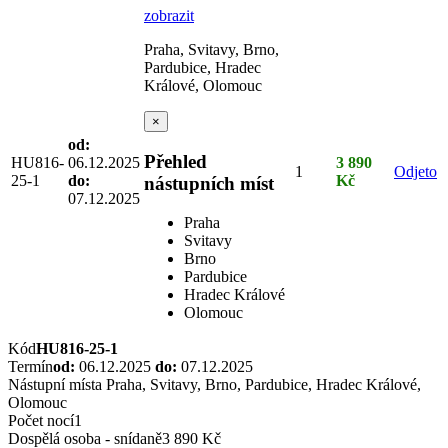
zobrazit
Praha, Svitavy, Brno,
Pardubice, Hradec
Králové, Olomouc
×
od:
Přehled
HU816-
06.12.2025
3 890
1
Odjeto
25-1
do:
Kč
nástupních míst
07.12.2025
Praha
Svitavy
Brno
Pardubice
Hradec Králové
Olomouc
Kód
HU816-25-1
Termín
od:
06.12.2025
do:
07.12.2025
Nástupní místa
Praha, Svitavy, Brno, Pardubice, Hradec Králové,
Olomouc
Počet nocí
1
Dospělá osoba - snídaně
3 890 Kč