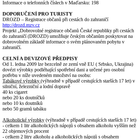
Informace o telefonních číslech v Maďarsku: 198
DOPORUČENÍ PRO TURISTY
DROZD – Registrace občanů při cestách do zahraničí
http://drozd.mzv.cz
Projekt „Dobrovolné registrace občanů České republiky při cestách
do zahraničí (DROZD) umožňuje českým občanům poskytovat na
dobrovolném základě informace o svém plánovaném pobytu v
zahraničí.
CELNÍ A DEVIZOVÉ PŘEDPISY
Od 1. ledna 2009 lze bezcelně ze zemí vně EU ( Srbsko, Ukrajina)
dovézt výrobky podléhající spotřební dani a určené pro osobní
potřebu v níže uvedeném množství na osobu:
Tabákové výrobky
(výhradně v případě cestujících starších 17 let) v
silniční, železniční a lodní dopravě
40 ks cigaret
nebo 20 ks doutníčků
nebo 10 ks doutníků
nebo 50 gramů tabáku
Alkoholické výrobky
(výhradně v případě cestujících starších 17 let)
- celkem 1 litr alkoholických nápojů s obsahem alkoholu vyšším než
22 objemových procent
- celkem 2 litry alkoholu a alkoholických nápojů s obsahem