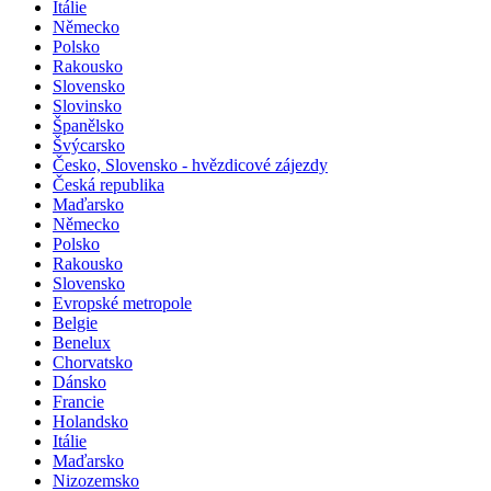
Itálie
Německo
Polsko
Rakousko
Slovensko
Slovinsko
Španělsko
Švýcarsko
Česko, Slovensko - hvězdicové zájezdy
Česká republika
Maďarsko
Německo
Polsko
Rakousko
Slovensko
Evropské metropole
Belgie
Benelux
Chorvatsko
Dánsko
Francie
Holandsko
Itálie
Maďarsko
Nizozemsko