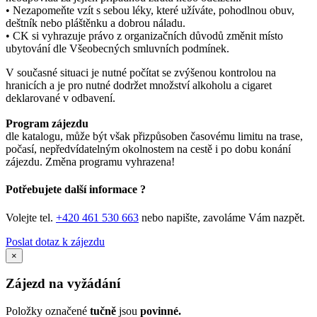
• Nezapomeňte vzít s sebou léky, které užíváte, pohodlnou obuv,
deštník nebo pláštěnku a dobrou náladu.
• CK si vyhrazuje právo z organizačních důvodů změnit místo
ubytování dle Všeobecných smluvních podmínek.
V současné situaci je nutné počítat se zvýšenou kontrolou na
hranicích a je pro nutné dodržet množství alkoholu a cigaret
deklarované v odbavení.
Program zájezdu
dle katalogu, může být však přizpůsoben časovému limitu na trase,
počasí, nepředvídatelným okolnostem na cestě i po dobu konání
zájezdu. Změna programu vyhrazena!
Potřebujete další informace ?
Volejte tel.
+420 461 530 663
nebo napište, zavoláme Vám nazpět.
Poslat dotaz k zájezdu
×
Zájezd na vyžádání
Položky označené
tučně
jsou
povinné.