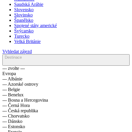
Saudská Arábie
Slovensko
Slovinsko
Španělsko
Spojené státy americké
Švýcarsko
Turecko
Velká Británie
Vyhledat zájezd
Destinace
--- zvolte ---
Evropa
--- Albánie
--- Azorské ostrovy
--- Belgie
--- Benelux
--- Bosna a Hercegovina
--- Černá Hora
--- Česká republika
--- Chorvatsko
--- Dánsko
--- Estonsko
--- Francie