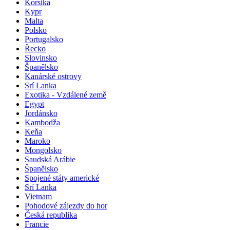
Korsika
Kypr
Malta
Polsko
Portugalsko
Řecko
Slovinsko
Španělsko
Kanárské ostrovy
Srí Lanka
Exotika - Vzdálené země
Egypt
Jordánsko
Kambodža
Keňa
Maroko
Mongolsko
Saudská Arábie
Španělsko
Spojené státy americké
Srí Lanka
Vietnam
Pohodové zájezdy do hor
Česká republika
Francie