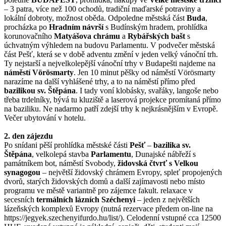
– 3 patra, více než 100 ochodů, tradiční maďarské potraviny a
lokální dobroty, možnost oběda. Odpoledne městská část
Buda
,
procházka po
Hradním návrší
s Budínským hradem, prohlídka
korunovačního
Matyášova chrámu
a
Rybářských bašt
s
úchvatným výhledem na budovu Parlamentu. V podvečer městská
část Pešť, která se v době adventu změní v jeden velký vánoční trh.
Ty nejstarší a nejvelkolepější vánoční trhy v Budapešti najdeme na
náměstí Vörösmarty
. Jen 10 minut pěšky od náměstí Vörösmarty
narazíme na další vyhlášené trhy, a to na náměstí přímo před
bazilikou sv. Štěpána
. I tady voní klobásky, svařáky, langoše nebo
třeba trdelníky, bývá tu kluziště a laserová projekce promítaná přímo
na baziliku. Ne nadarmo patří zdejší trhy k nejkrásnějším v Evropě.
Večer ubytování v hotelu.
2. den zájezdu
Po snídani pěší prohlídka městské části
Pešť
–
bazilika sv.
Štěpána
, velkolepá stavba
Parlamentu
, Dunajské nábřeží s
památníkem bot, náměstí Svobody,
židovská čtvrť s Velkou
synagogou
– největší židovský chrámem Evropy, spleť propojených
dvorů, starých židovských domů a další zajímavosti nebo místo
programu ve městě variantně pro zájemce fakult. relaxace v
secesních
termálních lázních Széchenyi
– jeden z největších
lázeňských komplexů Evropy (nutná rezervace předem on-line na
https://jegyek.szechenyifurdo.hu/list/). Celodenní vstupné cca 12500