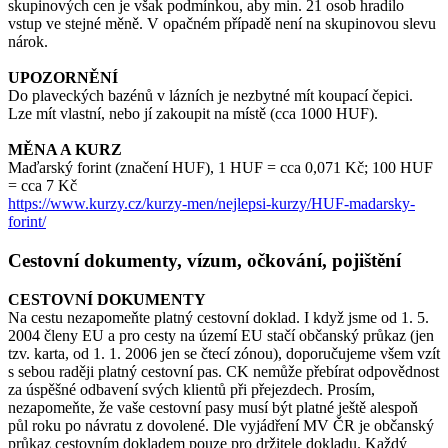
skupinových cen je však podmínkou, aby min. 21 osob hradilo
vstup ve stejné měně. V opačném případě není na skupinovou slevu
nárok.
UPOZORNĚNÍ
Do plaveckých bazénů v lázních je nezbytné mít koupací čepici.
Lze mít vlastní, nebo jí zakoupit na místě (cca 1000 HUF).
MĚNA A KURZ
Maďarský forint (značení HUF), 1 HUF = cca 0,071 Kč; 100 HUF
= cca 7 Kč
https://www.kurzy.cz/kurzy-men/nejlepsi-kurzy/HUF-madarsky-
forint/
Cestovní dokumenty, vízum, očkování, pojištění
CESTOVNÍ DOKUMENTY
Na cestu nezapomeňte platný cestovní doklad. I když jsme od 1. 5.
2004 členy EU a pro cesty na území EU stačí občanský průkaz (jen
tzv. karta, od 1. 1. 2006 jen se čtecí zónou), doporučujeme všem vzít
s sebou raději platný cestovní pas. CK nemůže přebírat odpovědnost
za úspěšné odbavení svých klientů při přejezdech. Prosím,
nezapomeňte, že vaše cestovní pasy musí být platné ještě alespoň
půl roku po návratu z dovolené. Dle vyjádření MV ČR je občanský
průkaz cestovním dokladem pouze pro držitele dokladu. Každý