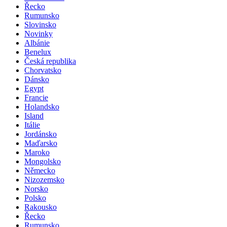
Řecko
Rumunsko
Slovinsko
Novinky
Albánie
Benelux
Česká republika
Chorvatsko
Dánsko
Egypt
Francie
Holandsko
Island
Itálie
Jordánsko
Maďarsko
Maroko
Mongolsko
Německo
Nizozemsko
Norsko
Polsko
Rakousko
Řecko
Rumunsko