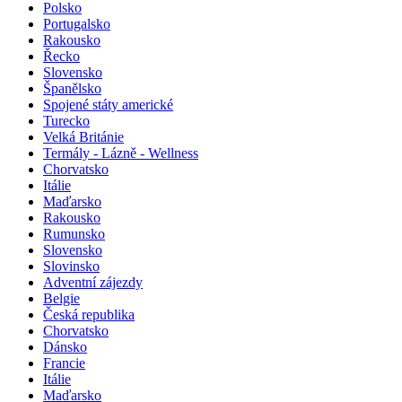
Polsko
Portugalsko
Rakousko
Řecko
Slovensko
Španělsko
Spojené státy americké
Turecko
Velká Británie
Termály - Lázně - Wellness
Chorvatsko
Itálie
Maďarsko
Rakousko
Rumunsko
Slovensko
Slovinsko
Adventní zájezdy
Belgie
Česká republika
Chorvatsko
Dánsko
Francie
Itálie
Maďarsko