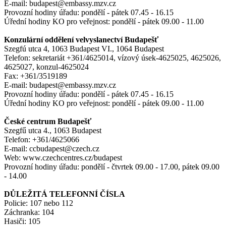
E-mail: budapest@embassy.mzv.cz
Provozní hodiny úřadu: pondělí - pátek 07.45 - 16.15
Úřední hodiny KO pro veřejnost: pondělí - pátek 09.00 - 11.00
Konzulární oddělení velvyslanectví Budapešť
Szegfú utca 4, 1063 Budapest VI., 1064 Budapest
Telefon: sekretariát +361/4625014, vízový úsek-4625025, 4625026,
4625027, konzul-4625024
Fax: +361/3519189
E-mail: budapest@embassy.mzv.cz
Provozní hodiny úřadu: pondělí - pátek 07.45 - 16.15
Úřední hodiny KO pro veřejnost: pondělí - pátek 09.00 - 11.00
České centrum Budapešť
Szegfű utca 4., 1063 Budapest
Telefon: +361/4625066
E-mail: ccbudapest@czech.cz
Web: www.czechcentres.cz/budapest
Provozní hodiny úřadu: pondělí - čtvrtek 09.00 - 17.00, pátek 09.00
- 14.00
DŮLEŽITÁ TELEFONNÍ ČÍSLA
Policie: 107 nebo 112
Záchranka: 104
Hasiči: 105