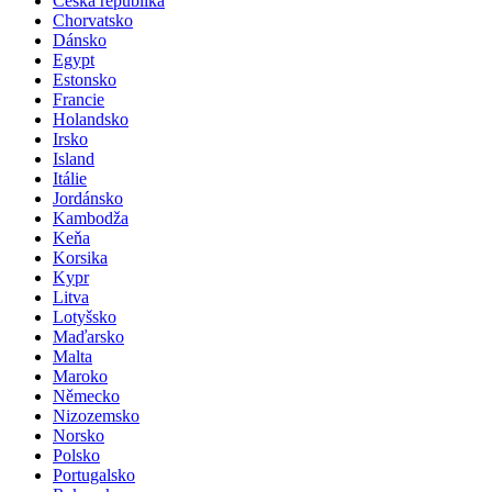
Česká republika
Chorvatsko
Dánsko
Egypt
Estonsko
Francie
Holandsko
Irsko
Island
Itálie
Jordánsko
Kambodža
Keňa
Korsika
Kypr
Litva
Lotyšsko
Maďarsko
Malta
Maroko
Německo
Nizozemsko
Norsko
Polsko
Portugalsko