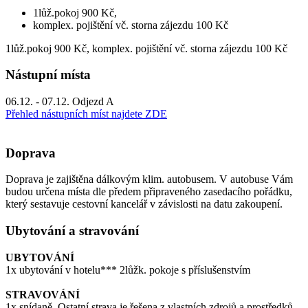
1lůž.pokoj 900 Kč,
komplex. pojištění vč. storna zájezdu 100 Kč
1lůž.pokoj 900 Kč, komplex. pojištění vč. storna zájezdu 100 Kč
Nástupní místa
06.12. - 07.12. Odjezd A
Přehled nástupních míst najdete ZDE
Doprava
Doprava je zajištěna dálkovým klim. autobusem. V autobuse Vám
budou určena místa dle předem připraveného zasedacího pořádku,
který sestavuje cestovní kancelář v závislosti na datu zakoupení.
Ubytování a stravování
UBYTOVÁNÍ
1x ubytování v hotelu*** 2lůžk. pokoje s příslušenstvím
STRAVOVÁNÍ
1x snídaně. Ostatní strava je řešena z vlastních zdrojů a prostředků.