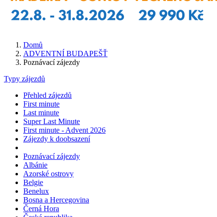
Domů
ADVENTNÍ BUDAPEŠŤ
Poznávací zájezdy
Typy zájezdů
Přehled zájezdů
First minute
Last minute
Super Last Minute
First minute - Advent 2026
Zájezdy k doobsazení
Poznávací zájezdy
Albánie
Azorské ostrovy
Belgie
Benelux
Bosna a Hercegovina
Černá Hora