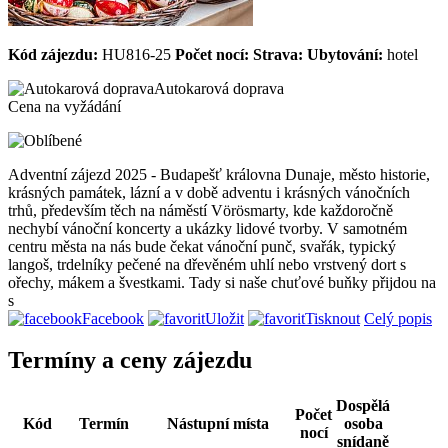
Kód zájezdu:
HU816-25
Počet nocí:
Strava:
Ubytování:
hotel
Autokarová doprava
Cena na vyžádání
Adventní zájezd 2025 - Budapešť královna Dunaje, město historie,
krásných památek, lázní a v době adventu i krásných vánočních
trhů, především těch na náměstí Vörösmarty, kde každoročně
nechybí vánoční koncerty a ukázky lidové tvorby. V samotném
centru města na nás bude čekat vánoční punč, svařák, typický
langoš, trdelníky pečené na dřevěném uhlí nebo vrstvený dort s
ořechy, mákem a švestkami. Tady si naše chuťové buňky přijdou na
s
Facebook
Uložit
Tisknout
Celý popis
Termíny a ceny zájezdu
Dospělá
Počet
Kód
Termín
Nástupní místa
osoba
nocí
snídaně