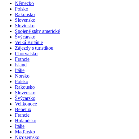
Německo
Polsko
Rakousko
Slovensko
Slovinsko
Spojené státy americké
Švýcarsko
Velká Británie
Zájezdy s turistikou
Chorvatsko
Francie
Island
Itálie
Norsko
Polsko
Rakousko
Slovensko
Švýcarsko
Velikonoce
Benelux
Francie
Holandsko
Itálie
Maďarsko
Nizozemsko