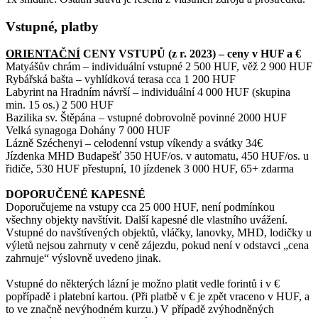
Vstupné, platby
ORIENTAČNÍ
CENY VSTUPŮ (z r. 2023) – ceny v HUF a €
Matyášův chrám – individuální vstupné 2 500 HUF, věž 2 900 HUF
Rybářská bašta – vyhlídková terasa cca 1 200 HUF
Labyrint na Hradním návrší – individuální 4 000 HUF (skupina
min. 15 os.) 2 500 HUF
Bazilika sv. Štěpána – vstupné dobrovolně povinné 2000 HUF
Velká synagoga Dohány 7 000 HUF
Lázně Széchenyi – celodenní vstup víkendy a svátky 34€
Jízdenka MHD Budapešť 350 HUF/os. v automatu, 450 HUF/os. u
řidiče, 530 HUF přestupní, 10 jízdenek 3 000 HUF, 65+ zdarma
DOPORUČENÉ KAPESNÉ
Doporučujeme na vstupy cca 25 000 HUF, není podmínkou
všechny objekty navštívit. Další kapesné dle vlastního uvážení.
Vstupné do navštívených objektů, vláčky, lanovky, MHD, lodičky u
výletů nejsou zahrnuty v ceně zájezdu, pokud není v odstavci „cena
zahrnuje“ výslovně uvedeno jinak.
Vstupné do některých lázní je možno platit vedle forintů i v €
popřípadě i platební kartou. (Při platbě v € je zpět vraceno v HUF, a
to ve značně nevýhodném kurzu.) V případě zvýhodněných