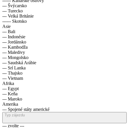
------ Kanárské ostrovy
--- Švýcarsko
--- Turecko
--- Velká Británie
------ Skotsko
Asie
--- Bali
--- Indonésie
--- Jordánsko
--- Kambodža
--- Maledivy
--- Mongolsko
--- Saudská Arábie
--- Srí Lanka
--- Thajsko
--- Vietnam
Afrika
--- Egypt
--- Keňa
--- Maroko
Amerika
--- Spojené státy americké
Typ zájezdu
--- zvolte ---