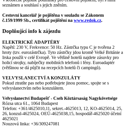
seznámen a souhlasí s jejich zněním.
Cestovní kancelář je pojištěna v souladu se Zákonem
č.159/1999 Sb., certifikát pojištění na
www.redok.cz
.
Doplňující info k zájezdu
ELEKTRICKÉ ADAPTÉRY
Napětí: 230 V, Frekvence: 50 Hz. Zástrčka typu C je tvořena 2
hroty (tzv. eurozástrčka). Tyto zástrčky jdou kromě Velké Británie a
Irska použít v celé Evropě. Ve většině hotelů najdete zásuvky pro
holicí strojky, nabíječky mobilních telefonů i fény. Euroadaptér
(většinou se dá půjčit na recepcích hotelů či campingů).
VELVYSLANECTVÍ A KONZULÁTY
Pokud ztratíte pas nebo potřebujete jinou pomoc, spojte se s
velvyslanectvím nebo konzulátem.
Velvyslanectví Budapešť - Cseh Köztársaság Nagykövetsége
Rózsa utca 61., 1064 Budapest
Telefon: +361/4625010,11, sekret.-4625013, 12, KO-4625014, 25,
26, konzul-4625024, OEÚ-4625038,15, hospodář-4625020 účetní
4625021
Nouzová linka: +36/309247081