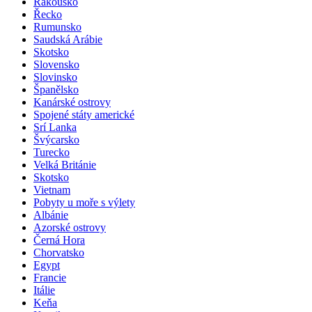
Rakousko
Řecko
Rumunsko
Saudská Arábie
Skotsko
Slovensko
Slovinsko
Španělsko
Kanárské ostrovy
Spojené státy americké
Srí Lanka
Švýcarsko
Turecko
Velká Británie
Skotsko
Vietnam
Pobyty u moře s výlety
Albánie
Azorské ostrovy
Černá Hora
Chorvatsko
Egypt
Francie
Itálie
Keňa