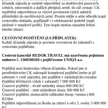
účastník zájezdu je osobně odpovědný za dodržování pasových,
celních, zdravotních a dalších předpisů země, do níž cestuje. CK
nepřebírá odpovědnost za vízové povinnosti cizích státních
příslušníků do navštívených zemí. Prosím mějte u sebe několik kopií
cestovního dokladu, popřípadě i v elektronické podobě (např.
uložené v emailové poště). Tyto kopie mohou usnadnit řešení
mnoha situací.
CESTOVNÍ POJIŠTĚNÍ (ZA PŘÍPLATEK)
Každý účastník zájezdu je povinen vycestovat do zahraničí s
cestovním pojištěním.
Cestovní kancelář REDOK TRAVEL má uzavřenou pojistnou
smlouvu č. 1360500204 s pojišťovnou UNIQA a.s.
Pojištění není limitováno věkem účastníka. Pokud jste si
prostřednictvím CK zakoupili komplexní pojištění (nebo je již
zahrnuto v ceně zájezdu), jste pojištěni v následujícím rozsahu:
Pojištění léčebných výloh v zahraničí 7 000 000 Kč
Úrazové pojištění – trvalé následky úrazu 600 000 Kč
Úrazové pojištění – smrt následkem úrazu 300 000 Kč
Úrazové pojištění, nemocniční odškodné (hosp.+nemoc) 600
Kč/den
Pojištění odpovědnosti za škodu na zdraví a věci 3. osoby 5 000 000
Kč