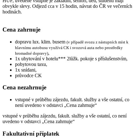
HUF, uvedené vstupné je základní, senioři, děti, studenti mají
obvykle slevy. Odjezd cca v 15 hodin, návrat do ČR ve večerních
hodinách.
Cena zahrnuje
dopravu lux. klim. busem
(v případě svozu z nástupních míst k
hlavnímu autobusu využívá CK i svozová auta nebo prostředky
,
hromadné dopravy)
1x ubytování v hotelu*** 2lůžk. pokoje s příslušenstvím,
pobytovou taxu,
1x snídani,
průvodce CK
Cena nezahrnuje
vstupné v průběhu zájezdu, fakult. služby a vše ostatní, co
není uvedeno v odstavci „Cena zahrnuje“
vstupné v průběhu zájezdu, fakult. služby a vše ostatní, co není
uvedeno v odstavci „Cena zahrnuje“
Fakultativní příplatek