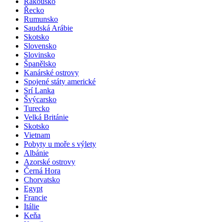
Rakousko
Řecko
Rumunsko
Saudská Arábie
Skotsko
Slovensko
Slovinsko
Španělsko
Kanárské ostrovy
Spojené státy americké
Srí Lanka
Švýcarsko
Turecko
Velká Británie
Skotsko
Vietnam
Pobyty u moře s výlety
Albánie
Azorské ostrovy
Černá Hora
Chorvatsko
Egypt
Francie
Itálie
Keňa