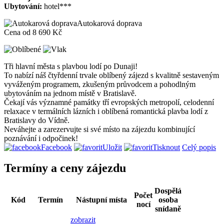
Ubytování:
hotel***
Autokarová doprava
Cena od
8 690 Kč
Tři hlavní města s plavbou lodí po Dunaji!
To nabízí náš čtyřdenní trvale oblíbený zájezd s kvalitně sestaveným
vyváženým programem, zkušeným průvodcem a pohodlným
ubytováním na jednom místě v Bratislavě.
Čekají vás významné památky tří evropských metropolí, celodenní
relaxace v termálních lázních i oblíbená romantická plavba lodí z
Bratislavy do Vídně.
Neváhejte a zarezervujte si své místo na zájezdu kombinující
poznávání i odpočinek!
Facebook
Uložit
Tisknout
Celý popis
Termíny a ceny zájezdu
Dospělá
Počet
Kód
Termín
Nástupní místa
osoba
nocí
snídaně
zobrazit