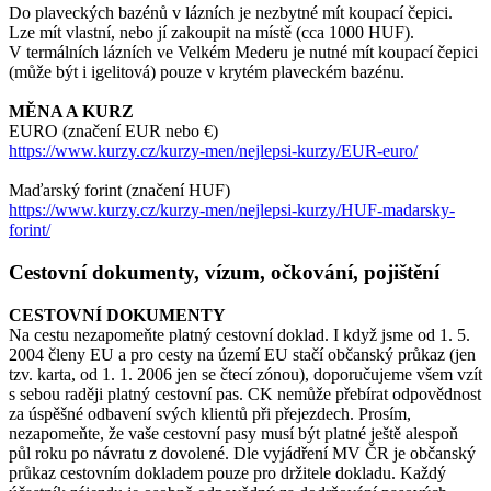
Do plaveckých bazénů v lázních je nezbytné mít koupací čepici.
Lze mít vlastní, nebo jí zakoupit na místě (cca 1000 HUF).
V termálních lázních ve Velkém Mederu je nutné mít koupací čepici
(může být i igelitová) pouze v krytém plaveckém bazénu.
MĚNA A KURZ
EURO (značení EUR nebo €)
https://www.kurzy.cz/kurzy-men/nejlepsi-kurzy/EUR-euro/
Maďarský forint (značení HUF)
https://www.kurzy.cz/kurzy-men/nejlepsi-kurzy/HUF-madarsky-
forint/
Cestovní dokumenty, vízum, očkování, pojištění
CESTOVNÍ DOKUMENTY
Na cestu nezapomeňte platný cestovní doklad. I když jsme od 1. 5.
2004 členy EU a pro cesty na území EU stačí občanský průkaz (jen
tzv. karta, od 1. 1. 2006 jen se čtecí zónou), doporučujeme všem vzít
s sebou raději platný cestovní pas. CK nemůže přebírat odpovědnost
za úspěšné odbavení svých klientů při přejezdech. Prosím,
nezapomeňte, že vaše cestovní pasy musí být platné ještě alespoň
půl roku po návratu z dovolené. Dle vyjádření MV ČR je občanský
průkaz cestovním dokladem pouze pro držitele dokladu. Každý