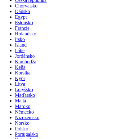
Česká republika
Chorvatsko
Dánsko
Egypt
Estonsko
Francie
Holandsko
Irsko
Island
Itálie
Jordánsko
Kambodža
Keňa
Korsika
Kypr
Litva
Lotyšsko
Maďarsko
Malta
Maroko
Německo
Nizozemsko
Norsko
Polsko
Portugalsko