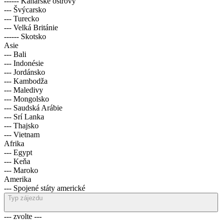
------ Kanárské ostrovy
--- Švýcarsko
--- Turecko
--- Velká Británie
------ Skotsko
Asie
--- Bali
--- Indonésie
--- Jordánsko
--- Kambodža
--- Maledivy
--- Mongolsko
--- Saudská Arábie
--- Srí Lanka
--- Thajsko
--- Vietnam
Afrika
--- Egypt
--- Keňa
--- Maroko
Amerika
--- Spojené státy americké
Typ zájezdu
--- zvolte ---