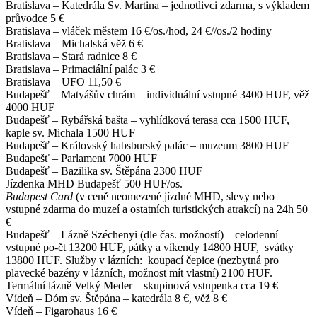
Bratislava – Katedrála Sv. Martina – jednotlivci zdarma, s výkladem
průvodce 5 €
Bratislava – vláček městem 16 €/os./hod, 24 €//os./2 hodiny
Bratislava – Michalská věž 6 €
Bratislava – Stará radnice 8 €
Bratislava – Primaciální palác 3 €
Bratislava – UFO 11,50 €
Budapešť – Matyášův chrám – individuální vstupné 3400 HUF, věž
4000 HUF
Budapešť – Rybářská bašta – vyhlídková terasa cca 1500 HUF,
kaple sv. Michala 1500 HUF
Budapešť – Královský habsburský palác – muzeum 3800 HUF
Budapešť – Parlament 7000 HUF
Budapešť – Bazilika sv. Štěpána 2300 HUF
Jízdenka MHD Budapešť 500 HUF/os.
Budapest Card
(v ceně neomezené jízdné MHD, slevy nebo
vstupné zdarma do muzeí a ostatních turistických atrakcí) na 24h 50
€
Budapešť – Lázně Széchenyi (dle čas. možností) – celodenní
vstupné po-čt 13200 HUF, pátky a víkendy 14800 HUF, svátky
13800 HUF. Služby v lázních: koupací čepice (nezbytná pro
plavecké bazény v lázních, možnost mít vlastní) 2100 HUF.
Termální lázně Velký Meder – skupinová vstupenka cca 19 €
Vídeň – Dóm sv. Štěpána – katedrála 8 €, věž 8 €
Vídeň – Figarohaus 16 €