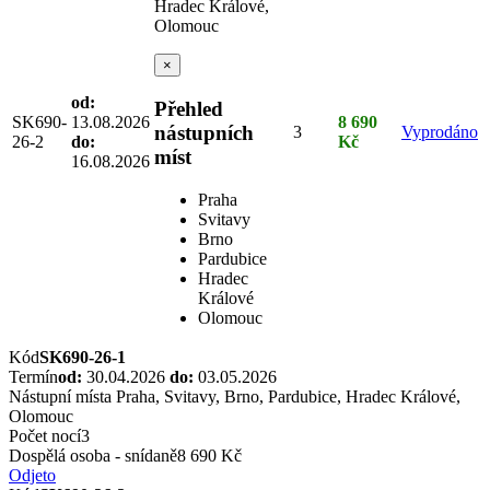
Hradec Králové,
Olomouc
×
od:
Přehled
SK690-
13.08.2026
8 690
nástupních
3
Vyprodáno
26-2
do:
Kč
míst
16.08.2026
Praha
Svitavy
Brno
Pardubice
Hradec
Králové
Olomouc
Kód
SK690-26-1
Termín
od:
30.04.2026
do:
03.05.2026
Nástupní místa
Praha, Svitavy, Brno, Pardubice, Hradec Králové,
Olomouc
Počet nocí
3
Dospělá osoba - snídaně
8 690 Kč
Odjeto