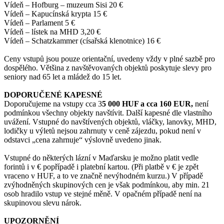
Vídeň – Hofburg – muzeum Sisi 20 €
Vídeň – Kapucínská krypta 15 €
Vídeň – Parlament 5 €
Vídeň – lístek na MHD 3,20 €
Vídeň – Schatzkammer (císařská klenotnice) 16 €
Ceny vstupů jsou pouze orientační, uvedeny vždy v plné sazbě pro
dospělého. Většina z navštěvovaných objektů poskytuje slevy pro
seniory nad 65 let a mládež do 15 let.
DOPORUČENÉ KAPESNÉ
Doporučujeme na vstupy cca 3
5 000 HUF a cca 160 EUR,
není
podmínkou všechny objekty navštívit. Další kapesné dle vlastního
uvážení. Vstupné do navštívených objektů, vláčky, lanovky, MHD,
lodičky u výletů nejsou zahrnuty v ceně zájezdu, pokud není v
odstavci „cena zahrnuje“ výslovně uvedeno jinak.
Vstupné do některých lázní v Maďarsku je možno platit vedle
forintů i v € popřípadě i platební kartou. (Při platbě v € je zpět
vraceno v HUF, a to ve značně nevýhodném kurzu.) V případě
zvýhodněných skupinových cen je však podmínkou, aby min. 21
osob hradilo vstup ve stejné měně. V opačném případě není na
skupinovou slevu nárok.
UPOZORNĚNÍ