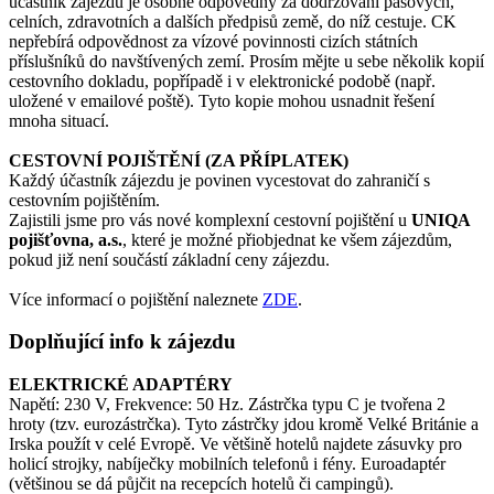
účastník zájezdu je osobně odpovědný za dodržování pasových,
celních, zdravotních a dalších předpisů země, do níž cestuje. CK
nepřebírá odpovědnost za vízové povinnosti cizích státních
příslušníků do navštívených zemí. Prosím mějte u sebe několik kopií
cestovního dokladu, popřípadě i v elektronické podobě (např.
uložené v emailové poště). Tyto kopie mohou usnadnit řešení
mnoha situací.
CESTOVNÍ POJIŠTĚNÍ (ZA PŘÍPLATEK)
Každý účastník zájezdu je povinen vycestovat do zahraničí s
cestovním pojištěním.
Zajistili jsme pro vás nové komplexní cestovní pojištění u
UNIQA
pojišťovna, a.s.
, které je možné přiobjednat ke všem zájezdům,
pokud již není součástí základní ceny zájezdu.
Více informací o pojištění naleznete
ZDE
.
Doplňující info k zájezdu
ELEKTRICKÉ ADAPTÉRY
Napětí: 230 V, Frekvence: 50 Hz. Zástrčka typu C je tvořena 2
hroty (tzv. eurozástrčka). Tyto zástrčky jdou kromě Velké Británie a
Irska použít v celé Evropě. Ve většině hotelů najdete zásuvky pro
holicí strojky, nabíječky mobilních telefonů i fény. Euroadaptér
(většinou se dá půjčit na recepcích hotelů či campingů).