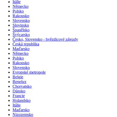
Itálie
Německo
Polsko
Rakousko
Slovensko
Slovinsko
Španělsko
Švýcarsko
Česko, Slovensko - hvězdicové zájezdy
Česká republika
Maďarsko
Německo
Polsko
Rakousko
Slovensko
Evropské metropole
Belgie
Benelux
Chorvatsko
Dánsko
Francie
Holandsko
Itálie
Maďarsko
Nizozemsko