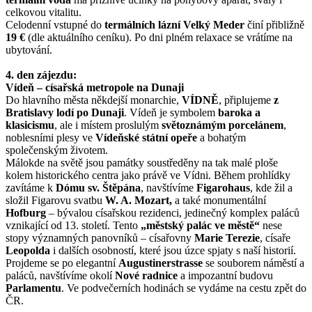
celkovou vitalitu.
Celodenní vstupné do
termálních lázní Velký Meder
činí přibližně
19 €
(dle aktuálního ceníku). Po dni plném relaxace se vrátíme na
ubytování.
4. den zájezdu:
Vídeň – císařská metropole na Dunaji
Do hlavního města někdejší monarchie,
VÍDNĚ
, připlujeme
z
Bratislavy lodí po Dunaji
. Vídeň je symbolem
baroka a
klasicismu
, ale i místem proslulým
světoznámým porcelánem
,
noblesními plesy ve
Vídeňské státní opeře
a bohatým
společenským životem.
Málokde na světě jsou památky soustředěny na tak malé ploše
kolem historického centra jako právě ve Vídni. Během prohlídky
zavítáme k
Dómu sv. Štěpána
, navštívíme
Figarohaus
, kde žil a
složil Figarovu svatbu
W. A. Mozart,
a také monumentální
Hofburg
– bývalou císařskou rezidenci, jedinečný komplex paláců
vznikající od 13. století. Tento
„městský palác ve městě“
nese
stopy významných panovníků – císařovny
Marie Terezie
, císaře
Leopolda
i dalších osobností, které jsou úzce spjaty s naší historií.
Projdeme se po elegantní
Augustinerstrasse
se souborem náměstí a
paláců, navštívíme okolí
Nové radnice
a impozantní budovu
Parlamentu
. Ve podvečerních hodinách se vydáme na cestu zpět do
ČR.