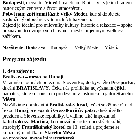
Budapešti
, elegantní
Vídeň
i malebnou Bratislavu
s jejím hradem,
historickým centrem a živou atmosférou.
Pobyt nám zpříjemní lázně Velký Meder,
kde si dopřejete
zasloužený odpočinek v termálních bazénech.
Zájezd je ideální pro milovníky kultury, historie a relaxace – spojte
poznávání tří evropských hlavních měst s příjemným wellness
zážitkem.
Navštívíte
: Bratislava – Budapešť – Velký Meder – Vídeň.
Program zájezdu
1. den zájezdu:
Bratislava – město na Dunaji
V ranních hodinách odjezd na Slovensko, do bývalého
Prešpurku
,
dnešní
BRATISLAVY
. Čeká nás prohlídka nejvýznamnějších
památek, které se soustředí především v historickém jádru
Starého
Města
.
Navštívíme dominantní
Bratislavský hrad
, tyčící se 85 metrů nad
řekou
Dunaj
, a elegantní
Grasalkovičův palác
, dnešní sídlo
prezidenta Slovenské republiky. Uvidíme také impozantní
katedrálu sv. Martina
, korunovační kostel uherských králů,
starobylý
Františkánský kostel
ze 13. století a projdeme se
kouzelnými uličkami
Starého Města
.
Po prohlídce ubytování v
Bratislavě
.