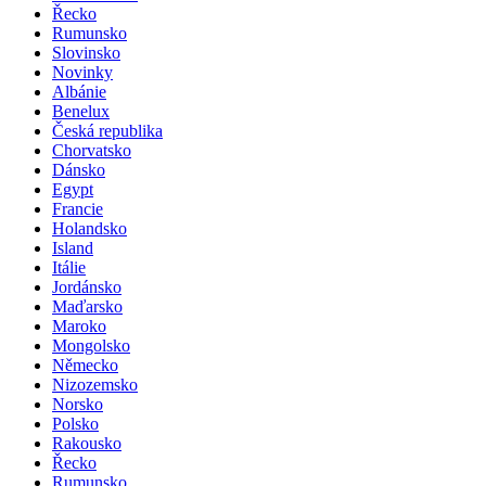
Řecko
Rumunsko
Slovinsko
Novinky
Albánie
Benelux
Česká republika
Chorvatsko
Dánsko
Egypt
Francie
Holandsko
Island
Itálie
Jordánsko
Maďarsko
Maroko
Mongolsko
Německo
Nizozemsko
Norsko
Polsko
Rakousko
Řecko
Rumunsko