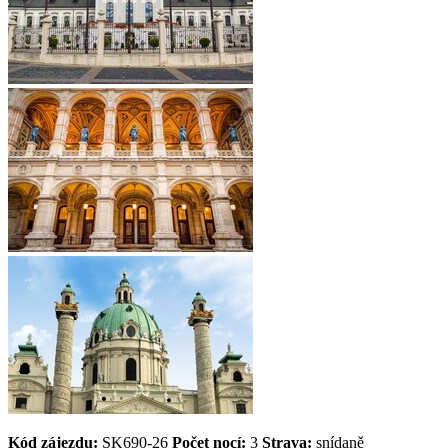
Kód zájezdu:
SK690-26
Počet nocí:
3
Strava:
snídaně