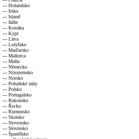
--- Holandsko
--- Irsko
--- Island
--- Itálie
--- Korsika
--- Kypr
--- Litva
--- Lotyšsko
--- Maďarsko
--- Mallorca
--- Malta
--- Německo
--- Nizozemsko
--- Norsko
--- Pobaltské státy
--- Polsko
--- Portugalsko
--- Rakousko
--- Řecko
--- Rumunsko
--- Skotsko
--- Slovensko
--- Slovinsko
--- Španělsko