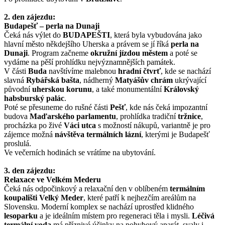
2. den zájezdu:
Budapešť – perla na Dunaji
Čeká nás výlet do
BUDAPEŠTI
, která byla vybudována jako
hlavní město někdejšího Uherska a právem se jí říká
perla na
Dunaji
. Program začneme
okružní jízdou městem
a poté se
vydáme na pěší prohlídku nejvýznamnějších památek.
V části
Buda
navštívíme malebnou
hradní čtvrť
, kde se nachází
slavná
Rybářská bašta
, nádherný
Matyášův chrám
ukrývající
původní
uherskou korunu
, a také monumentální
Královský
habsburský palác
.
Poté se přesuneme do rušné části
Pešť
, kde nás čeká impozantní
budova
Maďarského parlamentu
, prohlídka tradiční
tržnice
,
procházka po živé
Váci utca
s možností nákupů, variantně je pro
zájemce možná
návštěva termálních lázní
, kterými je Budapešť
proslulá.
Ve večerních hodinách se vrátíme na ubytování.
3. den zájezdu:
Relaxace ve Velkém Mederu
Čeká nás odpočinkový a relaxační den v oblíbeném
termálním
koupališti Velký Meder
, které patří k nejhezčím areálům na
Slovensku. Moderní komplex se nachází uprostřed klidného
lesoparku
a je ideálním místem pro regeneraci těla i mysli.
Léčivá
termální voda
má příznivé účinky na pohybový aparát, svaly i