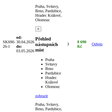
Praha, Svitavy,
Brno, Pardubice,
Hradec Králové,
Olomouc
×
od:
Přehled
SK690-
30.04.2026
8 690
nástupních
3
Odjeto
26-1
do:
Kč
míst
03.05.2026
Praha
Svitavy
Brno
Pardubice
Hradec
Králové
Olomouc
zobrazit
Praha, Svitavy,
Brno, Pardubice,