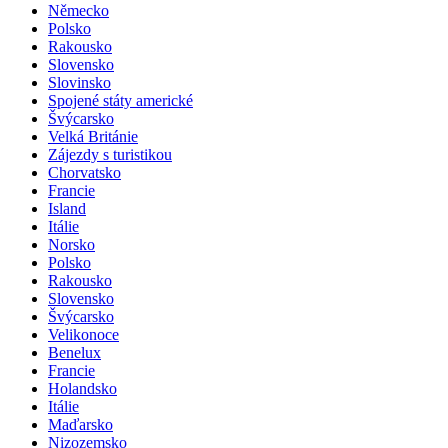
Německo
Polsko
Rakousko
Slovensko
Slovinsko
Spojené státy americké
Švýcarsko
Velká Británie
Zájezdy s turistikou
Chorvatsko
Francie
Island
Itálie
Norsko
Polsko
Rakousko
Slovensko
Švýcarsko
Velikonoce
Benelux
Francie
Holandsko
Itálie
Maďarsko
Nizozemsko