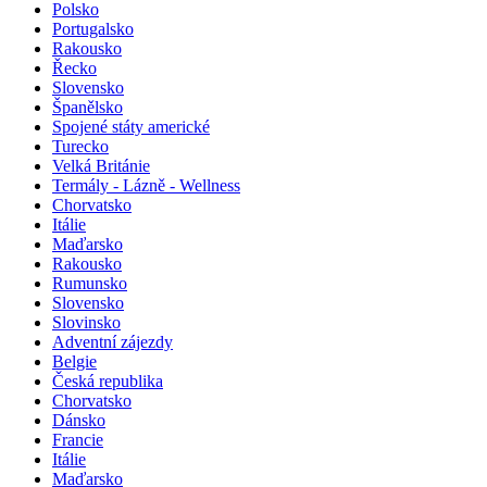
Polsko
Portugalsko
Rakousko
Řecko
Slovensko
Španělsko
Spojené státy americké
Turecko
Velká Británie
Termály - Lázně - Wellness
Chorvatsko
Itálie
Maďarsko
Rakousko
Rumunsko
Slovensko
Slovinsko
Adventní zájezdy
Belgie
Česká republika
Chorvatsko
Dánsko
Francie
Itálie
Maďarsko