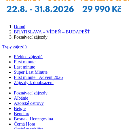
Domů
BRATISLAVA – VÍDEŇ – BUDAPEŠŤ
Poznávací zájezdy
Typy zájezdů
Přehled zájezdů
First minute
Last minute
Super Last Minute
First minute - Advent 2026
Zájezdy k doobsazení
Poznávací zájezdy
Albánie
Azorské ostrovy
Belgie
Benelux
Bosna a Hercegovina
Černá Hora