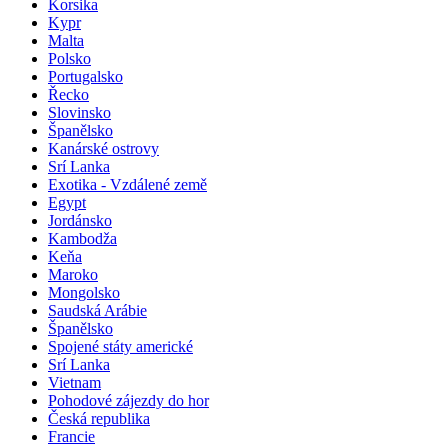
Korsika
Kypr
Malta
Polsko
Portugalsko
Řecko
Slovinsko
Španělsko
Kanárské ostrovy
Srí Lanka
Exotika - Vzdálené země
Egypt
Jordánsko
Kambodža
Keňa
Maroko
Mongolsko
Saudská Arábie
Španělsko
Spojené státy americké
Srí Lanka
Vietnam
Pohodové zájezdy do hor
Česká republika
Francie