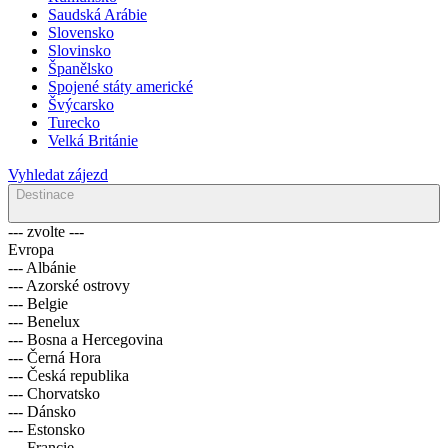
Saudská Arábie
Slovensko
Slovinsko
Španělsko
Spojené státy americké
Švýcarsko
Turecko
Velká Británie
Vyhledat zájezd
Destinace
--- zvolte ---
Evropa
--- Albánie
--- Azorské ostrovy
--- Belgie
--- Benelux
--- Bosna a Hercegovina
--- Černá Hora
--- Česká republika
--- Chorvatsko
--- Dánsko
--- Estonsko
--- Francie