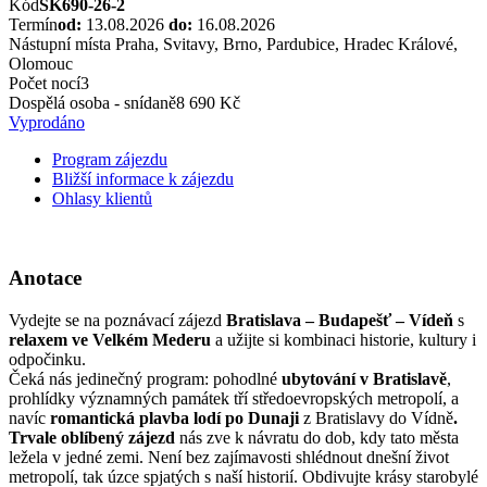
Kód
SK690-26-2
Termín
od:
13.08.2026
do:
16.08.2026
Nástupní místa
Praha, Svitavy, Brno, Pardubice, Hradec Králové,
Olomouc
Počet nocí
3
Dospělá osoba - snídaně
8 690 Kč
Vyprodáno
Program zájezdu
Bližší informace k zájezdu
Ohlasy klientů
Anotace
Vydejte se na poznávací zájezd
Bratislava – Budapešť – Vídeň
s
relaxem ve Velkém Mederu
a užijte si kombinaci historie, kultury i
odpočinku.
Čeká nás jedinečný program: pohodlné
ubytování v Bratislavě
,
prohlídky významných památek tří středoevropských metropolí, a
navíc
romantická plavba lodí po Dunaji
z Bratislavy do Vídně
.
Trvale oblíbený zájezd
nás zve k návratu do dob, kdy tato města
ležela v jedné zemi. Není bez zajímavosti shlédnout dnešní život
metropolí, tak úzce spjatých s naší historií. Obdivujte krásy starobylé