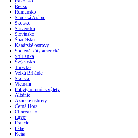
Rakousko
Řecko
Rumunsko
Saudská Arábie
Skotsko
Slovensko
Slovinsko
Španělsko
Kanárské ostrovy
Spojené státy americké
Srí Lanka
Švýcarsko
Turecko
Velká Británie
Skotsko
Vietnam
Pobyty u moře s výlety
Albánie
Azorské ostrovy
Černá Hora
Chorvatsko
Egypt
Francie
Itálie
Keňa