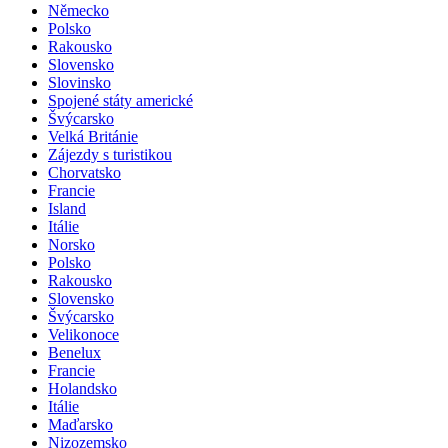
Německo
Polsko
Rakousko
Slovensko
Slovinsko
Spojené státy americké
Švýcarsko
Velká Británie
Zájezdy s turistikou
Chorvatsko
Francie
Island
Itálie
Norsko
Polsko
Rakousko
Slovensko
Švýcarsko
Velikonoce
Benelux
Francie
Holandsko
Itálie
Maďarsko
Nizozemsko