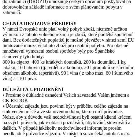
do zahraničí (DROZD) umožňuje českým občanům poskytovat na
dobrovolném základě informace o svém plánovaném pobytu v
zahraničí.
CELNÍ A DEVIZOVÉ PŘEDPISY
V rámci Evropské unie platí volný pohyb zboží, nicméně určitou
výjimkou z tohoto volného režimu je zboží, které podléhá spotřební
dani. Bez dodatečných poplatků je možné převážet v rámci zemí EU
limitované množství tohoto zboží pro osobní potřebu. Pro obecné
množstevní vymezení osobní spotřeby byly pro Španělsko
stanoveny tyto limity:
800 ks cigaret, 400 ks krátkých doutníků, 200 ks doutníků, 1 kg
tabáku, 10 l lihovin (tj. tvrdého alkoholu), 20 l produktů se středním
obsahem alkoholu (aperitivů), 90 l vína ( z toho max. 60 l šumivého
vína) a 110 l piva.
DŮLEŽITÁ UPOZORNĚNÍ
• Prosíme o důkladné označení Vašich zavazadel Vaším jménem a
CK REDOK
• Účastníci zájezdu jsou povinni být v průběhu celého zájezdu na
smluveném místě a ve stanovenou dobu, kterou určí průvodce.
Nelze, aby z důvodu vaší nedochvilnosti byli ostatní klienti kráceni
na svých právech, jak v oblasti poznávání, ubytování, stravování a
dalších. V případě jakékoliv nedochvilnosti informujte prosím
neodkladně průvodce zájezdu. V místech srazu čeká autobus max.