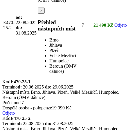
(ÖMV dálnice)
×
od:
Přehled
E470-
22.08.2025
7
21 490 Kč
Odjeto
25-2
do:
nástupních míst
31.08.2025
Brno
Jihlava
Plzeň
Velké Meziříčí
Humpolec
Beroun (ÖMV
dálnice)
Kód
E470-25-1
Termín
od:
20.06.2025
do:
29.06.2025
Nástupní místa
Brno, Jihlava, Plzeň, Velké Meziříčí, Humpolec,
Beroun (ÖMV dálnice)
Počet nocí
7
Dospělá osoba - polopenze
19 990 Kč
Odjeto
Kód
E470-25-2
Termín
od:
22.08.2025
do:
31.08.2025
Nástupní místa
Brno, Jihlava, Plzeň, Velké Meziříčí, Humpolec,