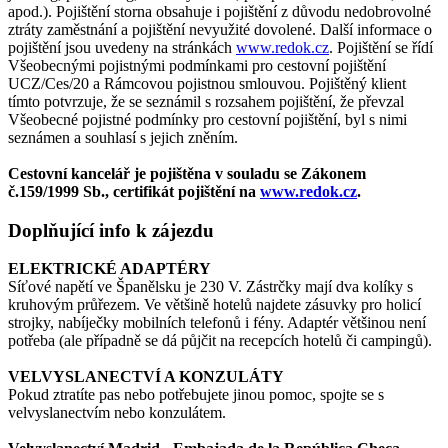
apod.). Pojištění storna obsahuje i pojištění z důvodu nedobrovolné
ztráty zaměstnání a pojištění nevyužité dovolené. Další informace o
pojištění jsou uvedeny na stránkách
www.redok.cz
. Pojištění se řídí
Všeobecnými pojistnými podmínkami pro cestovní pojištění
UCZ/Ces/20 a Rámcovou pojistnou smlouvou. Pojištěný klient
tímto potvrzuje, že se seznámil s rozsahem pojištění, že převzal
Všeobecné pojistné podmínky pro cestovní pojištění, byl s nimi
seznámen a souhlasí s jejich zněním.
Cestovní kancelář je pojištěna v souladu se Zákonem
č.159/1999 Sb., certifikát pojištění na
www.redok.cz
.
Doplňující info k zájezdu
ELEKTRICKÉ ADAPTÉRY
Síťové napětí ve Španělsku je 230 V. Zástrčky mají dva kolíky s
kruhovým průřezem. Ve většině hotelů najdete zásuvky pro holicí
strojky, nabíječky mobilních telefonů i fény. Adaptér většinou není
potřeba (ale případně se dá půjčit na recepcích hotelů či campingů).
VELVYSLANECTVÍ A KONZULÁTY
Pokud ztratíte pas nebo potřebujete jinou pomoc, spojte se s
velvyslanectvím nebo konzulátem.