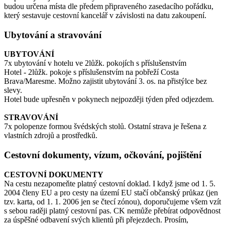
budou určena místa dle předem připraveného zasedacího pořádku,
který sestavuje cestovní kancelář v závislosti na datu zakoupení.
Ubytování a stravování
UBYTOVÁNÍ
7x ubytování v hotelu ve 2lůžk. pokojích s příslušenstvím
Hotel - 2lůžk. pokoje s příslušenstvím na pobřeží Costa
Brava/Maresme. Možno zajistit ubytování 3. os. na přistýlce bez
slevy.
Hotel bude upřesněn v pokynech nejpozději týden před odjezdem.
STRAVOVÁNÍ
7x polopenze formou švédských stolů. Ostatní strava je řešena z
vlastních zdrojů a prostředků.
Cestovní dokumenty, vízum, očkování, pojištění
CESTOVNÍ DOKUMENTY
Na cestu nezapomeňte platný cestovní doklad. I když jsme od 1. 5.
2004 členy EU a pro cesty na území EU stačí občanský průkaz (jen
tzv. karta, od 1. 1. 2006 jen se čtecí zónou), doporučujeme všem vzít
s sebou raději platný cestovní pas. CK nemůže přebírat odpovědnost
za úspěšné odbavení svých klientů při přejezdech. Prosím,