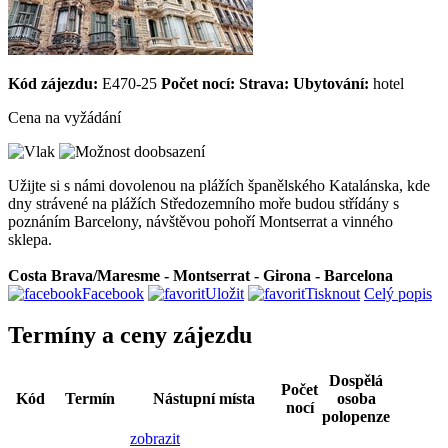
Kód zájezdu:
E470-25
Počet nocí:
Strava:
Ubytování:
hotel
Cena na vyžádání
Užijte si s námi dovolenou na plážích španělského Katalánska, kde
dny strávené na plážích Středozemního moře budou střídány s
poznáním Barcelony, návštěvou pohoří Montserrat a vinného
sklepa.
Costa Brava/Maresme -
Montserrat - Girona -
Barcelona
Facebook
Uložit
Tisknout
Celý popis
Termíny a ceny zájezdu
Dospělá
Počet
Kód
Termín
Nástupní místa
osoba
nocí
polopenze
zobrazit