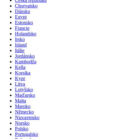
Česká republika
Chorvatsko
Dánsko
Egypt
Estonsko
Francie
Holandsko
Irsko
Island
Itálie
Jordánsko
Kambodža
Keňa
Korsika
Kypr
Litva
Lotyšsko
Maďarsko
Malta
Maroko
Německo
Nizozemsko
Norsko
Polsko
Portugalsko