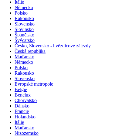
Itálie
Německo
Polsko
Rakousko
Slovensko
Slovinsko
Španělsko
Švýcarsko
Česko, Slovensko - hvězdicové zájezdy
Česká republika
Maďarsko
Německo
Polsko
Rakousko
Slovensko
Evropské metropole
Belgie
Benelux
Chorvatsko
Dánsko
Francie
Holandsko
Itálie
Maďarsko
Nizozemsko