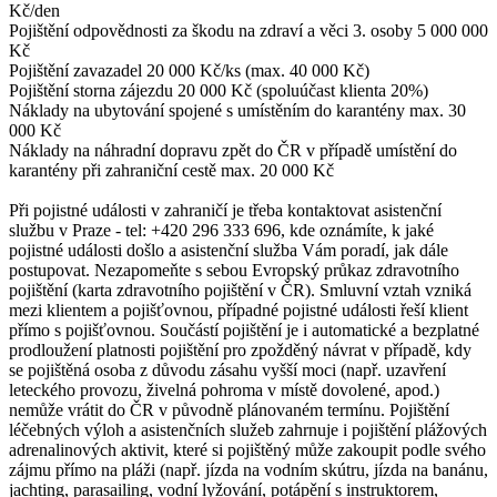
Kč/den
Pojištění odpovědnosti za škodu na zdraví a věci 3. osoby 5 000 000
Kč
Pojištění zavazadel 20 000 Kč/ks (max. 40 000 Kč)
Pojištění storna zájezdu 20 000 Kč (spoluúčast klienta 20%)
Náklady na ubytování spojené s umístěním do karantény max. 30
000 Kč
Náklady na náhradní dopravu zpět do ČR v případě umístění do
karantény při zahraniční cestě max. 20 000 Kč
Při pojistné události v zahraničí je třeba kontaktovat asistenční
službu v Praze - tel: +420 296 333 696, kde oznámíte, k jaké
pojistné události došlo a asistenční služba Vám poradí, jak dále
postupovat. Nezapomeňte s sebou Evropský průkaz zdravotního
pojištění (karta zdravotního pojištění v ČR). Smluvní vztah vzniká
mezi klientem a pojišťovnou, případné pojistné události řeší klient
přímo s pojišťovnou. Součástí pojištění je i automatické a bezplatné
prodloužení platnosti pojištění pro zpožděný návrat v případě, kdy
se pojištěná osoba z důvodu zásahu vyšší moci (např. uzavření
leteckého provozu, živelná pohroma v místě dovolené, apod.)
nemůže vrátit do ČR v původně plánovaném termínu. Pojištění
léčebných výloh a asistenčních služeb zahrnuje i pojištění plážových
adrenalinových aktivit, které si pojištěný může zakoupit podle svého
zájmu přímo na pláži (např. jízda na vodním skútru, jízda na banánu,
jachting, parasailing, vodní lyžování, potápění s instruktorem,