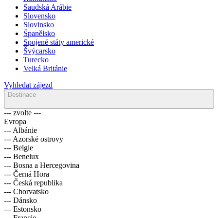
Saudská Arábie
Slovensko
Slovinsko
Španělsko
Spojené státy americké
Švýcarsko
Turecko
Velká Británie
Vyhledat zájezd
Destinace
--- zvolte ---
Evropa
--- Albánie
--- Azorské ostrovy
--- Belgie
--- Benelux
--- Bosna a Hercegovina
--- Černá Hora
--- Česká republika
--- Chorvatsko
--- Dánsko
--- Estonsko
--- Francie