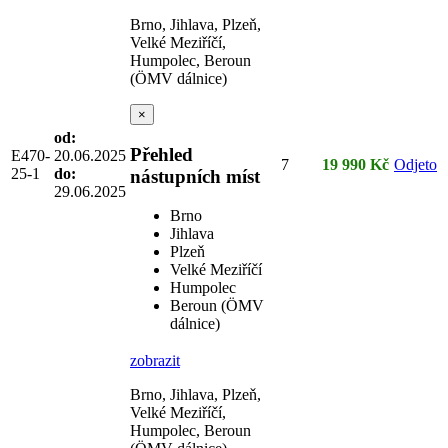
Brno, Jihlava, Plzeň,
Velké Meziříčí,
Humpolec, Beroun
(ÖMV dálnice)
×
od:
Přehled
E470-
20.06.2025
7
19 990 Kč
Odjeto
25-1
do:
nástupních míst
29.06.2025
Brno
Jihlava
Plzeň
Velké Meziříčí
Humpolec
Beroun (ÖMV
dálnice)
zobrazit
Brno, Jihlava, Plzeň,
Velké Meziříčí,
Humpolec, Beroun