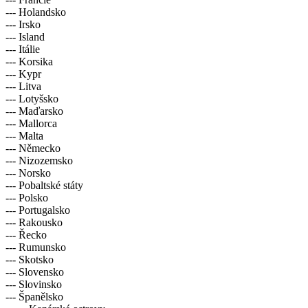
--- Holandsko
--- Irsko
--- Island
--- Itálie
--- Korsika
--- Kypr
--- Litva
--- Lotyšsko
--- Maďarsko
--- Mallorca
--- Malta
--- Německo
--- Nizozemsko
--- Norsko
--- Pobaltské státy
--- Polsko
--- Portugalsko
--- Rakousko
--- Řecko
--- Rumunsko
--- Skotsko
--- Slovensko
--- Slovinsko
--- Španělsko