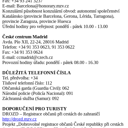
Fax: +34 93 241 3237
E-mail: Barcelona@honorary.mzv.cz
Konzulární působnost konzulární obvod: autonomní společenství
Katalánsko (provincie Barcelona, Gerona, Lérida, Tarragona),
provincie Zaragoza, provincie Huesca
Úřední hodiny pro veřejnost: pondělí - pátek 10.00 - 13.00
České centrum Madrid
Avda. Pío XII, 22-24, 28016 Madrid
Telefon: +34 91 353 0623, 91 353 0622
Fax: +34 91 353 0624
E-mail: ccmadrid@czech.cz
Provozní hodiny úřadu: pondělí - pátek 08.00 - 16.30
DŮLEŽITÁ TELEFONNÍ ČÍSLA
Tel. předvolba: +34
Tísňové telefonní číslo: 112
Občanská garda (Guardia Civil): 062
Národní policie (Policía Nacional): 091
Záchranná služba (Samur): 092
DOPORUČENÍ PRO TURISTY
DROZD – Registrace občanů při cestách do zahraničí
http://drozd.mzv.cz
Projekt „Dobrovolné registrace občanů České republiky při cestách