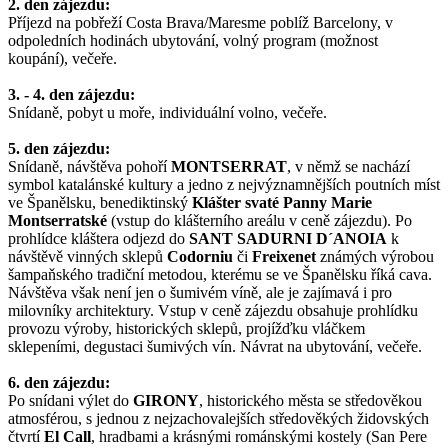
2. den zájezdu:
Příjezd na pobřeží Costa Brava/Maresme poblíž Barcelony, v
odpoledních hodinách ubytování, volný program (možnost
koupání), večeře.
3. - 4. den zájezdu:
Snídaně, pobyt u moře, individuální volno, večeře.
5. den zájezdu:
Snídaně, návštěva pohoří
MONTSERRAT
, v němž se nachází
symbol katalánské kultury a jedno z nejvýznamnějších poutních míst
ve Španělsku, benediktinský
Klášter svaté Panny Marie
Montserratské
(vstup do klášterního areálu v ceně zájezdu). Po
prohlídce kláštera odjezd do
SANT SADURNI D´ANOIA
k
návštěvě vinných sklepů
Codorniu
či
Freixenet
známých výrobou
šampaňského tradiční metodou, kterému se ve Španělsku říká cava.
Návštěva však není jen o šumivém víně, ale je zajímavá i pro
milovníky architektury. Vstup v ceně zájezdu obsahuje prohlídku
provozu výroby, historických sklepů, projížďku vláčkem
sklepeními, degustaci šumivých vín. Návrat na ubytování, večeře.
6. den zájezdu:
Po snídani výlet do
GIRONY
, historického města se středověkou
atmosférou, s jednou z nejzachovalejších středověkých židovských
čtvrtí
El Call
, hradbami a krásnými románskými kostely (San Pere