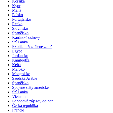
Korsika
Kypr
Malta
Polsko
Portugalsko
Řecko
Slovinsko
Španělsko
Kanárské ostrovy
Srí Lanka
Exotika - Vzdálené země
Egypt
Jordánsko
Kambodža
Keňa
Maroko
Mongolsko
Saudská Arábie
Španělsko
Spojené státy americké
Srí Lanka
Vietnam
Pohodové zájezdy do hor
Česká republika
Francie