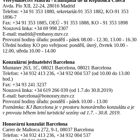
Velvyslanectví Madrid - Embajada de la República Checa
Avda. Pío XII, 22-24, 28016 Madrid
Telefon: +34 91 353 1880, sekretariát-91 353 1882, KO-91 353
1896-7
Fax: +34 91 353 1885, OEÚ - 91 353 1888, KO - 91 353 1898
Nouzová linka: +34 69 998 2307
E-mail: madrid@embassy.mzv.cz
Provozní hodiny úřadu: pondělí - pátek 08.00 - 12.30, 13.00 - 16.30
Úřední hodiny KO pro veřejnost: pondělí, úterý, čtvrtek 10.00 -
12.00, středa 10.00 - 14.00
Konzulární jednatelství Barcelona
Muntaner 263, 1C, 08021 Barcelona, 08021 Barcelona
Telefon: +34 932 413 236, +34 932 004 537 (od 10.00 do 13.00
hod.)
Fax: +34 93 241 3237
Nouzová linka: +34 619 266 039 (od 1.7.do 30.8.2019)
E-mail: barcelona@honorary.mzv.cz
Provozní hodiny úřadu: pondělí - pátek 10.00 - 13.00
Poznámka: KJ Barcelona je v prostoru honorárního konzulátu a je
v provozu během letní turistické sezóny od 1.7. - 30.8. 2019.
Honorární konzulát Barcelona
Carrer de Mallorca 272, 9-1, 08037 Barcelona
Telefon: +34 932 413 236, +34 932 004 537