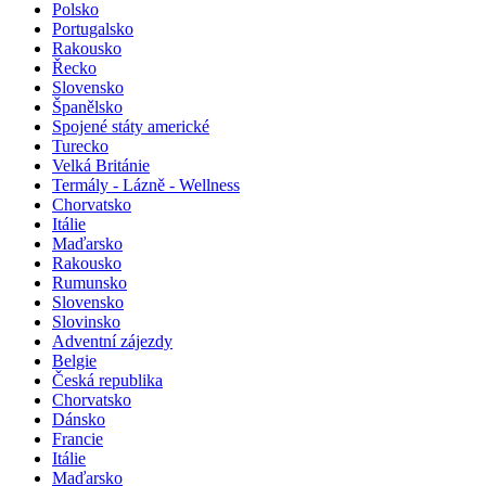
Polsko
Portugalsko
Rakousko
Řecko
Slovensko
Španělsko
Spojené státy americké
Turecko
Velká Británie
Termály - Lázně - Wellness
Chorvatsko
Itálie
Maďarsko
Rakousko
Rumunsko
Slovensko
Slovinsko
Adventní zájezdy
Belgie
Česká republika
Chorvatsko
Dánsko
Francie
Itálie
Maďarsko