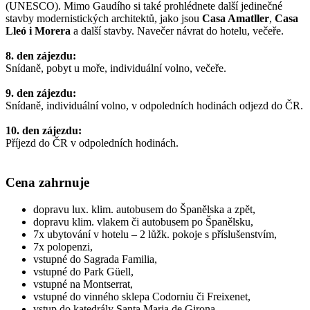
(UNESCO). Mimo Gaudího si také prohlédnete další jedinečné
stavby modernistických architektů, jako jsou
Casa Amatller
,
Casa
Lleó i Morera
a další stavby. Navečer návrat do hotelu, večeře.
8. den zájezdu:
Snídaně, pobyt u moře, individuální volno, večeře.
9. den zájezdu:
Snídaně, individuální volno, v odpoledních hodinách odjezd do ČR.
10. den zájezdu:
Příjezd do ČR v odpoledních hodinách.
Cena zahrnuje
dopravu lux. klim. autobusem do Španělska a zpět,
dopravu klim. vlakem či autobusem po Španělsku,
7x ubytování v hotelu – 2 lůžk. pokoje s příslušenstvím,
7x polopenzi,
vstupné do Sagrada Familia,
vstupné do Park Güell,
vstupné na Montserrat,
vstupné do vinného sklepa Codorniu či Freixenet,
vstup do katedrály Santa Maria de Girona,