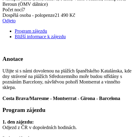
Beroun (ÖMV dálnice)
Počet nocí
7
Dospělá osoba - polopenze
21 490 Kč
Odjeto
Program zájezdu
Bližší informace k zájezdu
Anotace
Užijte si s námi dovolenou na plážích španělského Katalánska, kde
dny strávené na plážích Středozemního moře budou střídány s
poznáním Barcelony, návštěvou pohoří Montserrat a vinného
sklepa.
Costa Brava/Maresme -
Montserrat - Girona -
Barcelona
Program zájezdu
1. den zájezdu:
Odjezd z ČR v dopoledních hodinách.