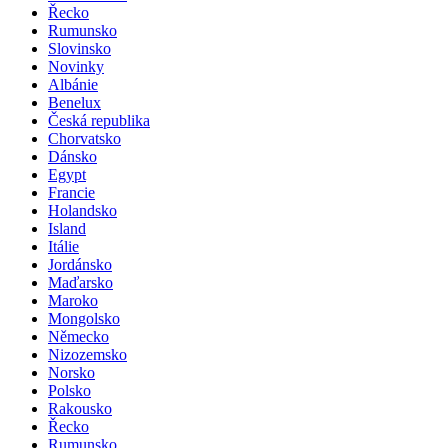
Řecko
Rumunsko
Slovinsko
Novinky
Albánie
Benelux
Česká republika
Chorvatsko
Dánsko
Egypt
Francie
Holandsko
Island
Itálie
Jordánsko
Maďarsko
Maroko
Mongolsko
Německo
Nizozemsko
Norsko
Polsko
Rakousko
Řecko
Rumunsko