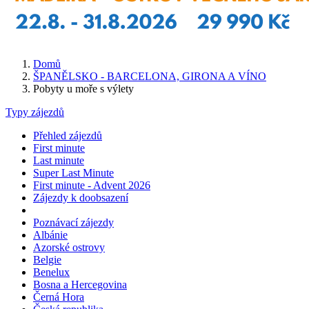
Domů
ŠPANĚLSKO - BARCELONA, GIRONA A VÍNO
Pobyty u moře s výlety
Typy zájezdů
Přehled zájezdů
First minute
Last minute
Super Last Minute
First minute - Advent 2026
Zájezdy k doobsazení
Poznávací zájezdy
Albánie
Azorské ostrovy
Belgie
Benelux
Bosna a Hercegovina
Černá Hora