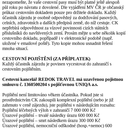
nezapomeňte, že vaše cestovní pasy musí být platné ještě alespoň
půl roku po návratu z dovolené. Dle vyjádření MV ČR je občanský
průkaz cestovním dokladem pouze pro držitele dokladu. Každý
účastník zájezdu je osobně odpovědný za dodržování pasových,
celních, zdravotních a dalších předpisů země, do níž cestuje. CK
nepřebírá odpovědnost za vízové povinnosti cizích státních
příslušníků do navštívených zemí. Prosím mějte u sebe několik kopií
cestovního dokladu, popřípadě i v elektronické podobě (např.
uložené v emailové poště). Tyto kopie mohou usnadnit řešení
mnoha situací.
CESTOVNÍ POJIŠTĚNÍ (ZA PŘÍPLATEK)
Každý účastník zájezdu je povinen vycestovat do zahraničí s
cestovním pojištěním.
Cestovní kancelář REDOK TRAVEL má uzavřenou pojistnou
smlouvu č. 1360500204 s pojišťovnou UNIQA a.s.
Pojištění není limitováno věkem účastníka. Pokud jste si
prostřednictvím CK zakoupili komplexní pojištění (nebo je již
zahrnuto v ceně zájezdu), jste pojištěni v následujícím rozsahu:
Pojištění léčebných výloh v zahraničí 7 000 000 Kč
Úrazové pojištění – trvalé následky úrazu 600 000 Kč
Úrazové pojištění – smrt následkem úrazu 300 000 Kč
Úrazové pojištění, nemocniční odškodné (hosp.+nemoc) 600