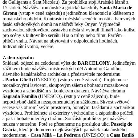
de Galligants a Sant Nicolau). Za prohlídku stojí Arabské lázně z
15.století. Návštěva románské a gotické katedrály
Santa Maria de
Girona
(vstup v ceně zájezdu) s jedinečnou klenotnicí a klášterem z
románského období. Kontrastní městské scenérie mostů a barevných
fasád středověkých domů na nábřeží řeky Onyar. Výjimečně
zachovalou středověkou zástavbu města si vybrali filmaři jako kulisu
pro scény z kultovního seriálu Hra o trůny nebo filmu Parfém –
příběh vraha. Návrat na ubytování v odpoledních hodinách.
Individuální volno, večeře.
7. den zájezdu:
Snídaně, odjezd na celodenní výlet do
BARCELONY
. Jedinečným
zážitkem bude návštěva mistrovských děl Antoniho Gaudího,
slavného katalánského architekta a představitele modernismu
-
Parku Güell
(UNESCO), (vstup v ceně zájezdu). Projdeme se
mozaikovými lavicemi, sloupovým sálem s bohatou mozaikovou
výzdobou a schodištěm s ikonickým drakem. Návštěva chrámu
Sagrada Familia
(UNESCO), (vstup v ceně zájezdu), bude
nepochybně dalším nezapomenutelným zážitkem. Skvost světové
secese vás ohromí svým prostorem, bohatými fasádami a sochařskou
výzdobou. Prohlédnete si exteriéry východního a západního průčelí,
a pak i bohaté interiéry chrámu. Součástí prohlídky je i návštěva
muzea v suterénu. Poté se přesuneme na proslulou ulici
Passeig de
Gràcia
, která je domovem nejkrásnějších památek katalánského
modernismu -
Casa Milà – La Pedrera
(UNESCO) a
Casa Batlló