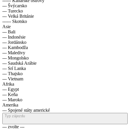
------ Kanárské ostrovy
--- Švýcarsko
--- Turecko
--- Velká Británie
------ Skotsko
Asie
--- Bali
--- Indonésie
--- Jordánsko
--- Kambodža
--- Maledivy
--- Mongolsko
--- Saudská Arábie
--- Srí Lanka
--- Thajsko
--- Vietnam
Afrika
--- Egypt
--- Keňa
--- Maroko
Amerika
--- Spojené státy americké
Typ zájezdu
--- zvolte ---