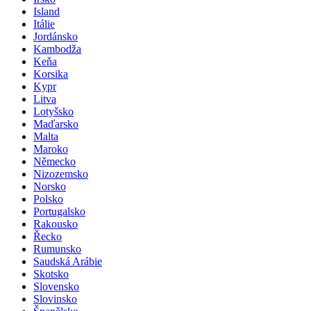
Island
Itálie
Jordánsko
Kambodža
Keňa
Korsika
Kypr
Litva
Lotyšsko
Maďarsko
Malta
Maroko
Německo
Nizozemsko
Norsko
Polsko
Portugalsko
Rakousko
Řecko
Rumunsko
Saudská Arábie
Skotsko
Slovensko
Slovinsko