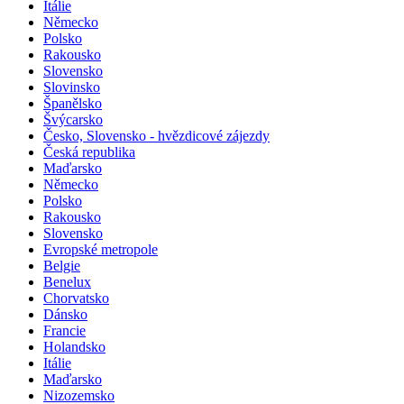
Itálie
Německo
Polsko
Rakousko
Slovensko
Slovinsko
Španělsko
Švýcarsko
Česko, Slovensko - hvězdicové zájezdy
Česká republika
Maďarsko
Německo
Polsko
Rakousko
Slovensko
Evropské metropole
Belgie
Benelux
Chorvatsko
Dánsko
Francie
Holandsko
Itálie
Maďarsko
Nizozemsko