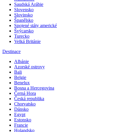
Saudská Arábie
Slovensko
Slovinsko
Španělsko
Spojené státy americké
Švýcarsko
Turecko
Velká Británie
Destinace
Albánie
Azorské ostrovy
Bali
Belgie
Benelux
Bosna a Hercegovina
Černá Hora
Česká republika
Chorvatsko
Dánsko
Egypt
Estonsko
Francie
Holandsko