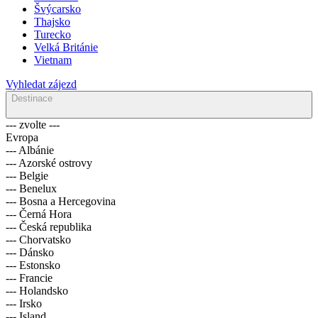
Švýcarsko
Thajsko
Turecko
Velká Británie
Vietnam
Vyhledat zájezd
Destinace
--- zvolte ---
Evropa
--- Albánie
--- Azorské ostrovy
--- Belgie
--- Benelux
--- Bosna a Hercegovina
--- Černá Hora
--- Česká republika
--- Chorvatsko
--- Dánsko
--- Estonsko
--- Francie
--- Holandsko
--- Irsko
--- Island