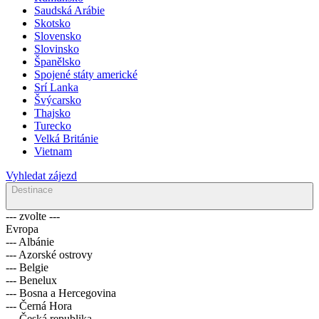
Saudská Arábie
Skotsko
Slovensko
Slovinsko
Španělsko
Spojené státy americké
Srí Lanka
Švýcarsko
Thajsko
Turecko
Velká Británie
Vietnam
Vyhledat zájezd
Destinace
--- zvolte ---
Evropa
--- Albánie
--- Azorské ostrovy
--- Belgie
--- Benelux
--- Bosna a Hercegovina
--- Černá Hora
--- Česká republika