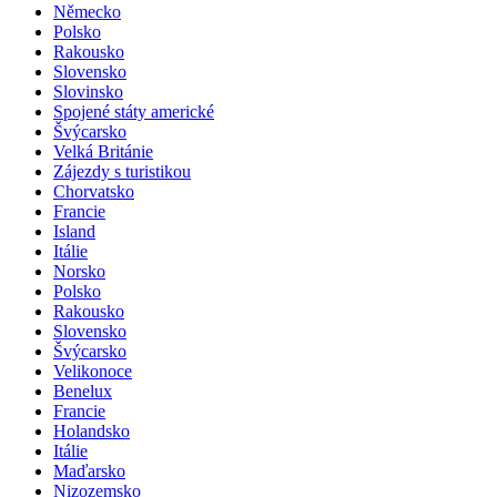
Německo
Polsko
Rakousko
Slovensko
Slovinsko
Spojené státy americké
Švýcarsko
Velká Británie
Zájezdy s turistikou
Chorvatsko
Francie
Island
Itálie
Norsko
Polsko
Rakousko
Slovensko
Švýcarsko
Velikonoce
Benelux
Francie
Holandsko
Itálie
Maďarsko
Nizozemsko