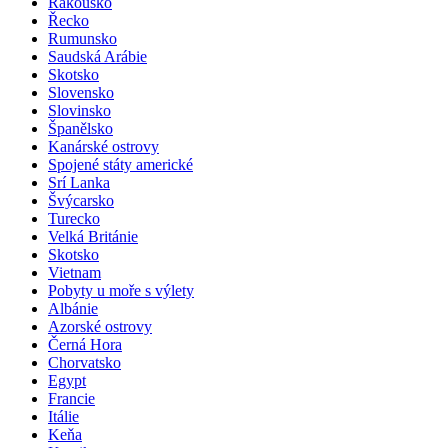
Rakousko
Řecko
Rumunsko
Saudská Arábie
Skotsko
Slovensko
Slovinsko
Španělsko
Kanárské ostrovy
Spojené státy americké
Srí Lanka
Švýcarsko
Turecko
Velká Británie
Skotsko
Vietnam
Pobyty u moře s výlety
Albánie
Azorské ostrovy
Černá Hora
Chorvatsko
Egypt
Francie
Itálie
Keňa