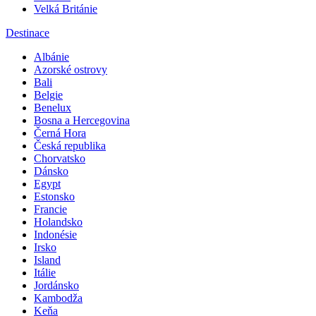
Velká Británie
Destinace
Albánie
Azorské ostrovy
Bali
Belgie
Benelux
Bosna a Hercegovina
Černá Hora
Česká republika
Chorvatsko
Dánsko
Egypt
Estonsko
Francie
Holandsko
Indonésie
Irsko
Island
Itálie
Jordánsko
Kambodža
Keňa