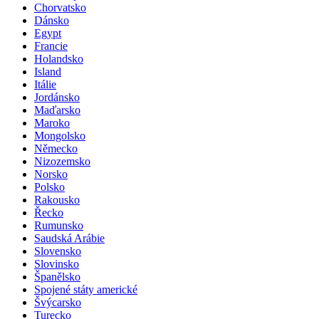
Chorvatsko
Dánsko
Egypt
Francie
Holandsko
Island
Itálie
Jordánsko
Maďarsko
Maroko
Mongolsko
Německo
Nizozemsko
Norsko
Polsko
Rakousko
Řecko
Rumunsko
Saudská Arábie
Slovensko
Slovinsko
Španělsko
Spojené státy americké
Švýcarsko
Turecko