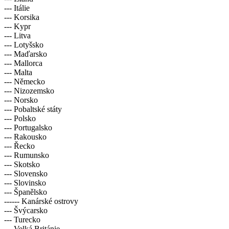
--- Itálie
--- Korsika
--- Kypr
--- Litva
--- Lotyšsko
--- Maďarsko
--- Mallorca
--- Malta
--- Německo
--- Nizozemsko
--- Norsko
--- Pobaltské státy
--- Polsko
--- Portugalsko
--- Rakousko
--- Řecko
--- Rumunsko
--- Skotsko
--- Slovensko
--- Slovinsko
--- Španělsko
------ Kanárské ostrovy
--- Švýcarsko
--- Turecko
--- Velká Británie