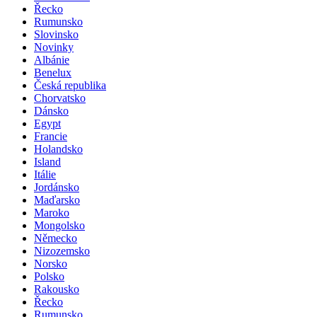
Řecko
Rumunsko
Slovinsko
Novinky
Albánie
Benelux
Česká republika
Chorvatsko
Dánsko
Egypt
Francie
Holandsko
Island
Itálie
Jordánsko
Maďarsko
Maroko
Mongolsko
Německo
Nizozemsko
Norsko
Polsko
Rakousko
Řecko
Rumunsko