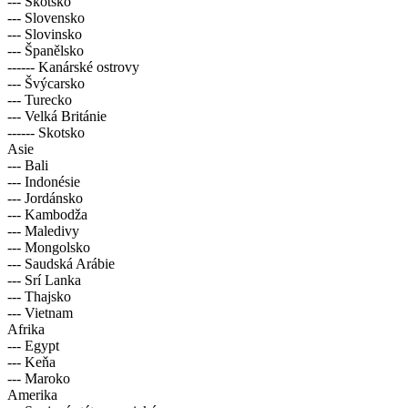
--- Skotsko
--- Slovensko
--- Slovinsko
--- Španělsko
------ Kanárské ostrovy
--- Švýcarsko
--- Turecko
--- Velká Británie
------ Skotsko
Asie
--- Bali
--- Indonésie
--- Jordánsko
--- Kambodža
--- Maledivy
--- Mongolsko
--- Saudská Arábie
--- Srí Lanka
--- Thajsko
--- Vietnam
Afrika
--- Egypt
--- Keňa
--- Maroko
Amerika