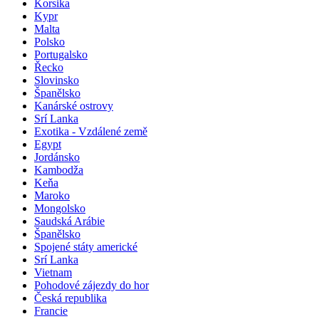
Korsika
Kypr
Malta
Polsko
Portugalsko
Řecko
Slovinsko
Španělsko
Kanárské ostrovy
Srí Lanka
Exotika - Vzdálené země
Egypt
Jordánsko
Kambodža
Keňa
Maroko
Mongolsko
Saudská Arábie
Španělsko
Spojené státy americké
Srí Lanka
Vietnam
Pohodové zájezdy do hor
Česká republika
Francie