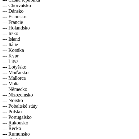
--- Chorvatsko
--- Dánsko
--- Estonsko
--- Francie
--- Holandsko
--- Irsko
--- Island
--- Itálie
--- Korsika
--- Kypr
--- Litva
--- Lotyšsko
--- Maďarsko
--- Mallorca
--- Malta
--- Německo
--- Nizozemsko
--- Norsko
--- Pobaltské státy
--- Polsko
--- Portugalsko
--- Rakousko
--- Řecko
--- Rumunsko