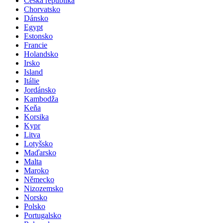
Česká republika
Chorvatsko
Dánsko
Egypt
Estonsko
Francie
Holandsko
Irsko
Island
Itálie
Jordánsko
Kambodža
Keňa
Korsika
Kypr
Litva
Lotyšsko
Maďarsko
Malta
Maroko
Německo
Nizozemsko
Norsko
Polsko
Portugalsko