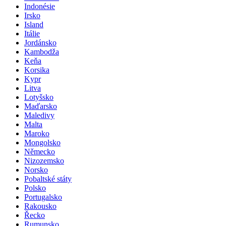
Indonésie
Irsko
Island
Itálie
Jordánsko
Kambodža
Keňa
Korsika
Kypr
Litva
Lotyšsko
Maďarsko
Maledivy
Malta
Maroko
Mongolsko
Německo
Nizozemsko
Norsko
Pobaltské státy
Polsko
Portugalsko
Rakousko
Řecko
Rumunsko