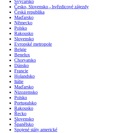
Švýcarsko
Česko, Slovensko - hvězdicové zájezdy
Česká republika
Maďarsko
Německo
Polsko
Rakousko
Slovensko
Evropské metropole
Belgie
Benelux
Chorvatsko
Dánsko
Francie
Holandsko
Itálie
Maďarsko
Nizozemsko
Polsko
Portugalsko
Rakousko
Řecko
Slovensko
Španělsko
Spojené státy americké