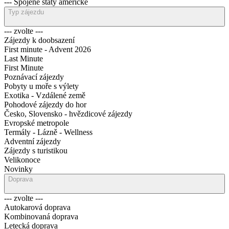
--- Spojené státy americké
Typ zájezdu
--- zvolte ---
Zájezdy k doobsazení
First minute - Advent 2026
Last Minute
First Minute
Poznávací zájezdy
Pobyty u moře s výlety
Exotika - Vzdálené země
Pohodové zájezdy do hor
Česko, Slovensko - hvězdicové zájezdy
Evropské metropole
Termály - Lázně - Wellness
Adventní zájezdy
Zájezdy s turistikou
Velikonoce
Novinky
Doprava
--- zvolte ---
Autokarová doprava
Kombinovaná doprava
Letecká doprava