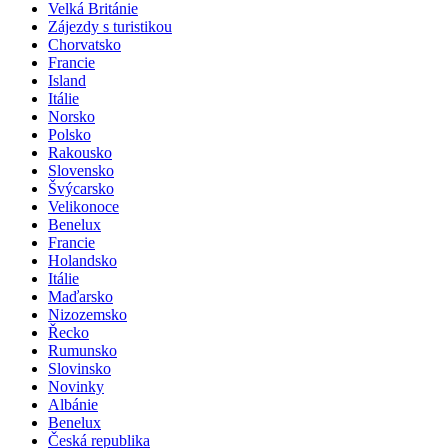
Velká Británie
Zájezdy s turistikou
Chorvatsko
Francie
Island
Itálie
Norsko
Polsko
Rakousko
Slovensko
Švýcarsko
Velikonoce
Benelux
Francie
Holandsko
Itálie
Maďarsko
Nizozemsko
Řecko
Rumunsko
Slovinsko
Novinky
Albánie
Benelux
Česká republika