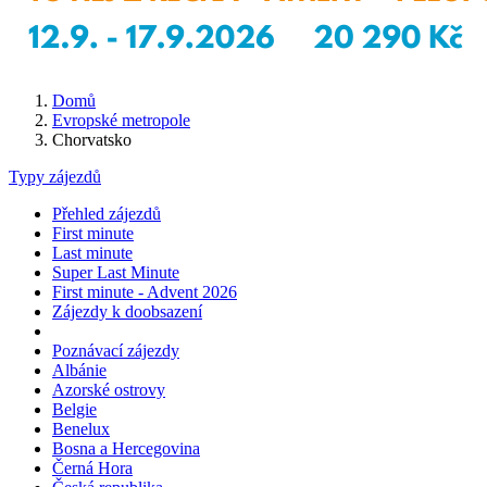
Domů
Evropské metropole
Chorvatsko
Typy zájezdů
Přehled zájezdů
First minute
Last minute
Super Last Minute
First minute - Advent 2026
Zájezdy k doobsazení
Poznávací zájezdy
Albánie
Azorské ostrovy
Belgie
Benelux
Bosna a Hercegovina
Černá Hora