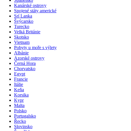
Španělsko
Kanárské ostrovy
Spojené státy americké
Srí Lanka
Švýcarsko
Turecko
Velká Británie
Skotsko
Vietnam
Pobyty u moře s výlety
Albánie
Azorské ostrovy
Černá Hora
Chorvatsko
Egypt
Francie
Itálie
Keňa
Korsika
Kypr
Malta
Polsko
Portugalsko
Řecko
Slovinsko