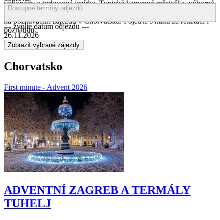
vodopády a tyrkysová jezírka. Typická kamenná městečka, výborná
Dostupné termíny odjezdů
zmrzlina, výtečné víno, milí lidé a mnohem více můžete zažít právě
na poznávacím zájezdu v Chorvatsku. Pojeďte s námi za relaxací i
--- zvolte datum odjezdu ---
poznáním.
26.11.2026
Chorvatsko
First minute - Advent 2026
ADVENTNÍ ZAGREB A TERMÁLY
TUHELJ