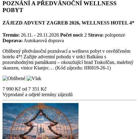
POZNÁNÍ A PŘEDVÁNOČNÍ WELLNESS
POBYT
ZÁJEZD ADVENT ZAGREB 2026, WELLNESS HOTEL 4*
Termín:
26.11. - 29.11.2026
Počet nocí:
2
Strava:
polopenze
Doprava:
Autokarová doprava
Oblíbený předvánoční poznávací a wellness pobyt v osvědčeném
hotelu 4*! Zažijte adventní pohodu v srdci Balkánu s
pozoruhodnými památkami – okouzlující hrad Trakoščan, malebný
skanzen, vinice Klanjec… (Kód zájezdu: HR819-26-1)
7 990 Kč
od
7 351 Kč
Vyprodané a odjeté termíny zájezdů