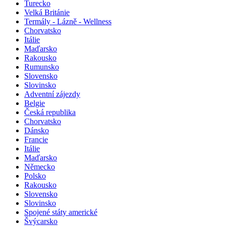
Turecko
Velká Británie
Termály - Lázně - Wellness
Chorvatsko
Itálie
Maďarsko
Rakousko
Rumunsko
Slovensko
Slovinsko
Adventní zájezdy
Belgie
Česká republika
Chorvatsko
Dánsko
Francie
Itálie
Maďarsko
Německo
Polsko
Rakousko
Slovensko
Slovinsko
Spojené státy americké
Švýcarsko