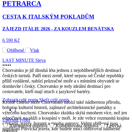
PETRARCA
CESTA K ITALSKÝM POKLADŮM
ZÁJEZD ITÁLIE 2026 - ZA KOUZLEM BENÁTSKA
6 590 Kč
LAST MINUTE
Sleva
•
•
•
•
•
Chorvatsko je již dlouhá léta jednou z nejoblíbenějších destinací
českých turistů. Patří mezi země, které nejsou od České republiky
příliš vzdálené, nabízí průzračné moře a s místními obyvateli se
domluvíte i česky. Chorvatsko je tedy ideální destinací pro
cestovatele, kteří mají strach z jazykové bariéry.
Zobrazit celý popis
Skrýt celý popis
Kromě čistého moře Chorvatsko nabízí také nádhernou přírodu,
bohatou kulturní historii, zajímavé architektonické památky a
1
výtečnou kuchyni. Chorvatsko zkrátka skýtá mnohem více, než jen
odpočinek na pláži a koupání v moři. Je zde velice rozmanitá krajina
Upřesnit výběr
s řekami, jezery, horami a mnoha ostrovy. Velmi oblíbená jsou
Autokarová doprava
Kombinovaná doprava
Letecká
například Plitvická jezera, kde budete moci obdivovat nádherné
doprava