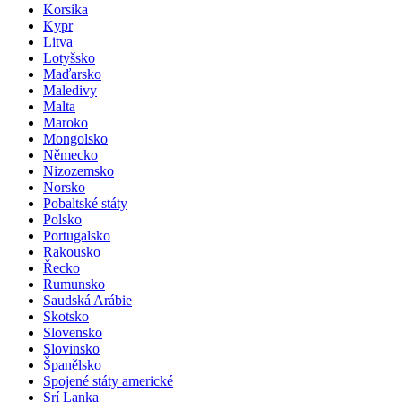
Korsika
Kypr
Litva
Lotyšsko
Maďarsko
Maledivy
Malta
Maroko
Mongolsko
Německo
Nizozemsko
Norsko
Pobaltské státy
Polsko
Portugalsko
Rakousko
Řecko
Rumunsko
Saudská Arábie
Skotsko
Slovensko
Slovinsko
Španělsko
Spojené státy americké
Srí Lanka