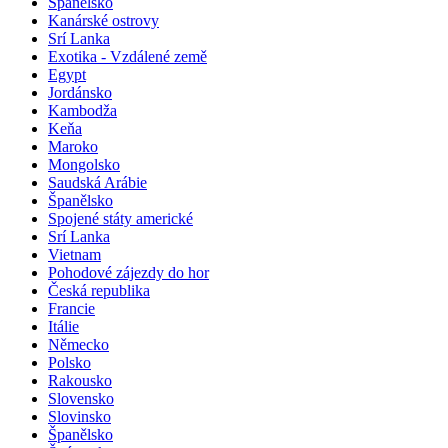
Španělsko
Kanárské ostrovy
Srí Lanka
Exotika - Vzdálené země
Egypt
Jordánsko
Kambodža
Keňa
Maroko
Mongolsko
Saudská Arábie
Španělsko
Spojené státy americké
Srí Lanka
Vietnam
Pohodové zájezdy do hor
Česká republika
Francie
Itálie
Německo
Polsko
Rakousko
Slovensko
Slovinsko
Španělsko