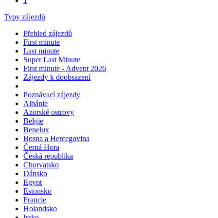
1
Typy zájezdů
Přehled zájezdů
First minute
Last minute
Super Last Minute
First minute - Advent 2026
Zájezdy k doobsazení
Poznávací zájezdy
Albánie
Azorské ostrovy
Belgie
Benelux
Bosna a Hercegovina
Černá Hora
Česká republika
Chorvatsko
Dánsko
Egypt
Estonsko
Francie
Holandsko
Irsko