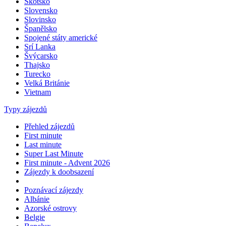
Skotsko
Slovensko
Slovinsko
Španělsko
Spojené státy americké
Srí Lanka
Švýcarsko
Thajsko
Turecko
Velká Británie
Vietnam
Typy zájezdů
Přehled zájezdů
First minute
Last minute
Super Last Minute
First minute - Advent 2026
Zájezdy k doobsazení
Poznávací zájezdy
Albánie
Azorské ostrovy
Belgie