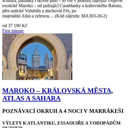
Kultura, památky i skvělé jídlo – to vše v jednom zájezdu! Objevte
exotické Maroko – od pulzující Casablanky a královského Rabatu,
přes antické Volubilis a duchovní Fés, po
majestátní Atlas a zelenou… (Kód zájezdu: MA303-26-2)
od
37 190 Kč
First minute
MAROKO – KRÁLOVSKÁ MĚSTA,
ATLAS A SAHARA
POZNÁVACÍ OKRUH A 4 NOCI V MARRÁKEŠI