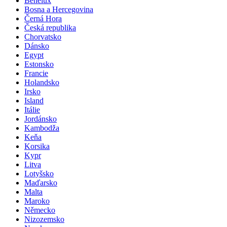
Benelux
Bosna a Hercegovina
Černá Hora
Česká republika
Chorvatsko
Dánsko
Egypt
Estonsko
Francie
Holandsko
Irsko
Island
Itálie
Jordánsko
Kambodža
Keňa
Korsika
Kypr
Litva
Lotyšsko
Maďarsko
Malta
Maroko
Německo
Nizozemsko