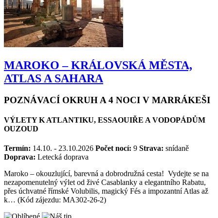
MAROKO – KRÁLOVSKÁ MĚSTA,
ATLAS A SAHARA
POZNÁVACÍ OKRUH A 4 NOCI V MARRÁKEŠI
VÝLETY K ATLANTIKU, ESSAOUIŘE A VODOPÁDŮM
OUZOUD
Termín:
14.10. - 23.10.2026
Počet nocí:
9
Strava:
snídaně
Doprava:
Letecká doprava
Maroko – okouzlující, barevná a dobrodružná cesta! Vydejte se na
nezapomenutelný výlet od živé Casablanky a elegantního Rabatu,
přes úchvatné římské Volubilis, magický Fés a impozantní Atlas až
k… (Kód zájezdu: MA302-26-2)