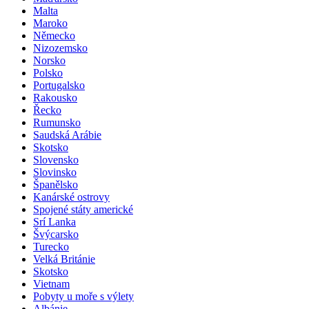
Maďarsko
Malta
Maroko
Německo
Nizozemsko
Norsko
Polsko
Portugalsko
Rakousko
Řecko
Rumunsko
Saudská Arábie
Skotsko
Slovensko
Slovinsko
Španělsko
Kanárské ostrovy
Spojené státy americké
Srí Lanka
Švýcarsko
Turecko
Velká Británie
Skotsko
Vietnam