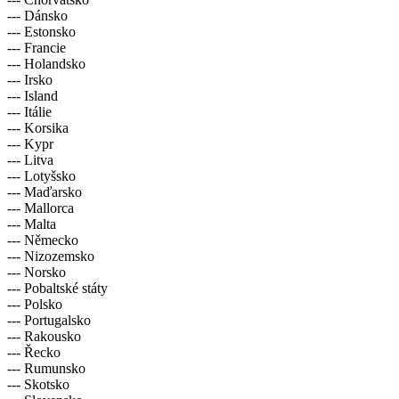
--- Dánsko
--- Estonsko
--- Francie
--- Holandsko
--- Irsko
--- Island
--- Itálie
--- Korsika
--- Kypr
--- Litva
--- Lotyšsko
--- Maďarsko
--- Mallorca
--- Malta
--- Německo
--- Nizozemsko
--- Norsko
--- Pobaltské státy
--- Polsko
--- Portugalsko
--- Rakousko
--- Řecko
--- Rumunsko
--- Skotsko