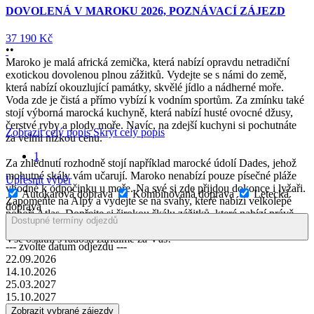
ATL
OLENÁ V MAROKU 2026, POZNÁVACÍ ZÁJEZD
SA
90 Kč
POZ
•
•
OKRU
Maroko je malá africká zemička, která nabízí opravdu netradiční
NOCI
exotickou dovolenou plnou zážitků. Vydejte se s námi do země,
která nabízí okouzlující památky, skvělé jídlo a nádherné moře.
MAR
Voda zde je čistá a přímo vybízí k vodním sportům. Za zmínku také
stojí výborná marocká kuchyně, která nabízí husté ovocné džusy,
VÝLE
čerstvé ryby a plody moře. Navíc, na zdejší kuchyni si pochutnáte
ATLA
Zobrazit celý popis
Skrýt celý popis
za velmi nízkou cenu.
ESSA
1
VOD
Za zhlédnutí rozhodně stojí například marocké údolí Dades, jehož
OUZO
mohutné skály vám učarují. Maroko nenabízí pouze písečné pláže
Upřesnit výběr
vhodné k odpočinku u moře. Na své si zde přijdou dokonce i lyžaři.
Autokarová doprava
Kombinovaná doprava
Letecká
38 390
Zapomeňte na Alpy a vydejte se na svahy, které nabízí velkolepé
doprava
pohoří Atlas. Dopřejte si širokou škálu zážitků, které nabízí právě
Dostupné termíny odjezdů
Maroko. Vydejte se s námi na dovolenou snů. Stačí si jen vybrat.
Vše ostatní s radostí zařídíme za Vás!
Sleva
--- zvolte datum odjezdu ---
22.09.2026
14.10.2026
25.03.2027
15.10.2027