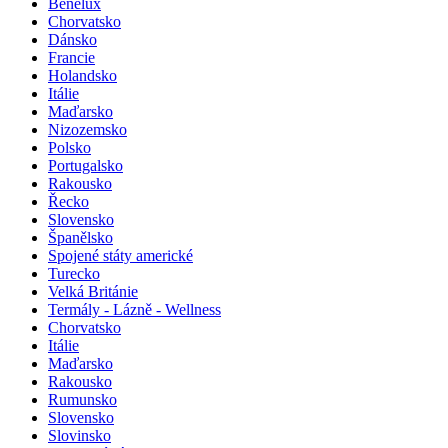
Belgie
Benelux
Chorvatsko
Dánsko
Francie
Holandsko
Itálie
Maďarsko
Nizozemsko
Polsko
Portugalsko
Rakousko
Řecko
Slovensko
Španělsko
Spojené státy americké
Turecko
Velká Británie
Termály - Lázně - Wellness
Chorvatsko
Itálie
Maďarsko
Rakousko
Rumunsko
Slovensko