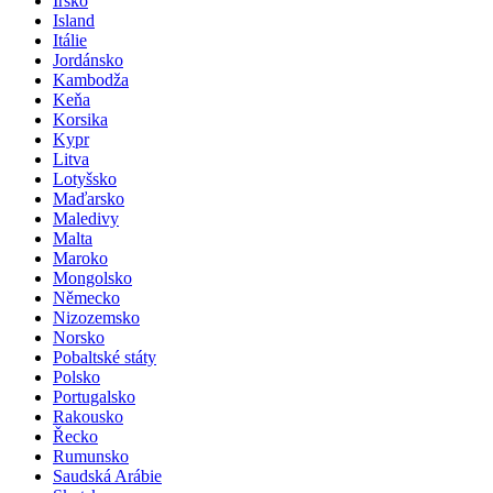
Irsko
Island
Itálie
Jordánsko
Kambodža
Keňa
Korsika
Kypr
Litva
Lotyšsko
Maďarsko
Maledivy
Malta
Maroko
Mongolsko
Německo
Nizozemsko
Norsko
Pobaltské státy
Polsko
Portugalsko
Rakousko
Řecko
Rumunsko
Saudská Arábie