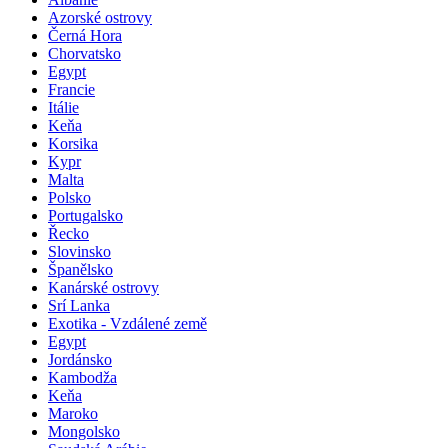
Pobyty u moře s výlety
Albánie
Azorské ostrovy
Černá Hora
Chorvatsko
Egypt
Francie
Itálie
Keňa
Korsika
Kypr
Malta
Polsko
Portugalsko
Řecko
Slovinsko
Španělsko
Kanárské ostrovy
Srí Lanka
Exotika - Vzdálené země
Egypt
Jordánsko
Kambodža
Keňa
Maroko