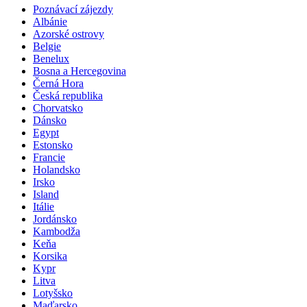
Poznávací zájezdy
Albánie
Azorské ostrovy
Belgie
Benelux
Bosna a Hercegovina
Černá Hora
Česká republika
Chorvatsko
Dánsko
Egypt
Estonsko
Francie
Holandsko
Irsko
Island
Itálie
Jordánsko
Kambodža
Keňa
Korsika
Kypr
Litva
Lotyšsko