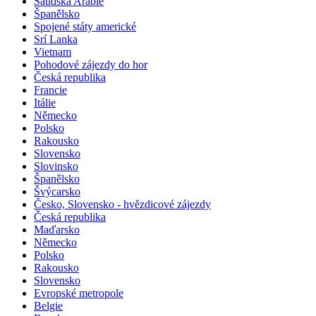
Mongolsko
Saudská Arábie
Španělsko
Spojené státy americké
Srí Lanka
Vietnam
Pohodové zájezdy do hor
Česká republika
Francie
Itálie
Německo
Polsko
Rakousko
Slovensko
Slovinsko
Španělsko
Švýcarsko
Česko, Slovensko - hvězdicové zájezdy
Česká republika
Maďarsko
Německo
Polsko
Rakousko
Slovensko
Evropské metropole