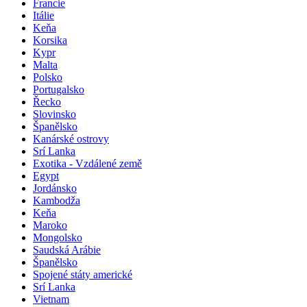
Francie
Itálie
Keňa
Korsika
Kypr
Malta
Polsko
Portugalsko
Řecko
Slovinsko
Španělsko
Kanárské ostrovy
Srí Lanka
Exotika - Vzdálené země
Egypt
Jordánsko
Kambodža
Keňa
Maroko
Mongolsko
Saudská Arábie
Španělsko
Spojené státy americké
Srí Lanka
Vietnam