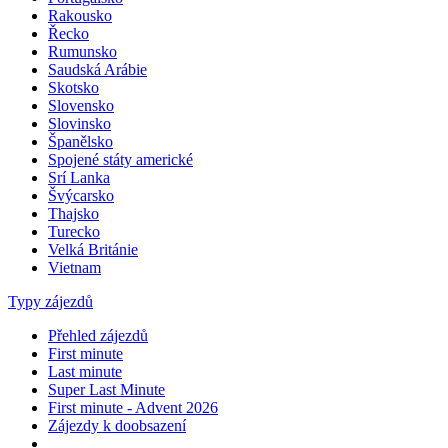
Portugalsko
Rakousko
Řecko
Rumunsko
Saudská Arábie
Skotsko
Slovensko
Slovinsko
Španělsko
Spojené státy americké
Srí Lanka
Švýcarsko
Thajsko
Turecko
Velká Británie
Vietnam
Typy zájezdů
Přehled zájezdů
First minute
Last minute
Super Last Minute
First minute - Advent 2026
Zájezdy k doobsazení