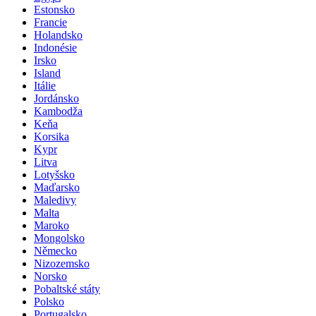
Egypt
Estonsko
Francie
Holandsko
Indonésie
Irsko
Island
Itálie
Jordánsko
Kambodža
Keňa
Korsika
Kypr
Litva
Lotyšsko
Maďarsko
Maledivy
Malta
Maroko
Mongolsko
Německo
Nizozemsko
Norsko
Pobaltské státy
Polsko