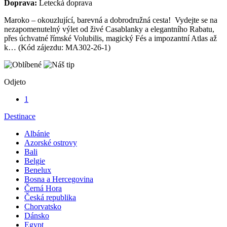
Termín:
02.04. - 11.04.2026
Počet nocí:
9
Strava:
snídaně
Doprava:
Letecká doprava
Maroko – okouzlující, barevná a dobrodružná cesta! Vydejte se na
nezapomenutelný výlet od živé Casablanky a elegantního Rabatu,
přes úchvatné římské Volubilis, magický Fés a impozantní Atlas až
k… (Kód zájezdu: MA302-26-1)
Odjeto
1
Destinace
Albánie
Azorské ostrovy
Bali
Belgie
Benelux
Bosna a Hercegovina
Černá Hora
Česká republika
Chorvatsko
Dánsko