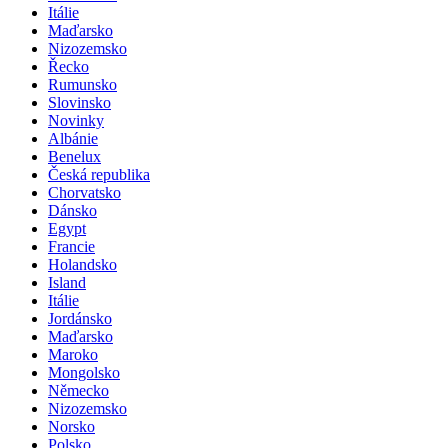
Itálie
Maďarsko
Nizozemsko
Řecko
Rumunsko
Slovinsko
Novinky
Albánie
Benelux
Česká republika
Chorvatsko
Dánsko
Egypt
Francie
Holandsko
Island
Itálie
Jordánsko
Maďarsko
Maroko
Mongolsko
Německo
Nizozemsko
Norsko
Polsko