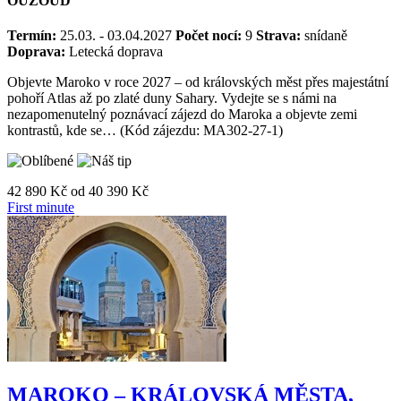
VÝLETY K ATLANTIKU, ESSAOUIŘE A VODOPÁDŮM
OUZOUD
Termín:
25.03. - 03.04.2027
Počet nocí:
9
Strava:
snídaně
Doprava:
Letecká doprava
Objevte Maroko v roce 2027 – od královských měst přes majestátní
pohoří Atlas až po zlaté duny Sahary. Vydejte se s námi na
nezapomenutelný poznávací zájezd do Maroka a objevte zemi
kontrastů, kde se… (Kód zájezdu: MA302-27-1)
42 890 Kč
od
40 390 Kč
First minute