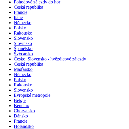
Pohodové zájezdy do hor
Česká republika
Francie
Itálie
Německo
Polsko
Rakousko
Slovensko
Slovinsko
Španělsko
Švýcarsko
Česko, Slovensko - hvězdicové zájezdy
Česká republika
Maďarsko
Německo
Polsko
Rakousko
Slovensko
Evropské metropole
Belgie
Benelux
Chorvatsko
Dánsko
Francie
Holandsko