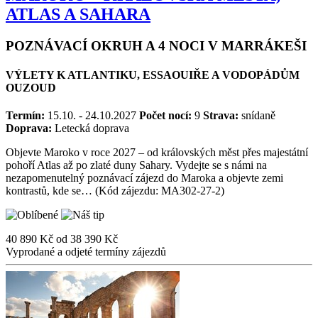
MAROKO – KRÁLOVSKÁ MĚSTA,
ATLAS A SAHARA
POZNÁVACÍ OKRUH A 4 NOCI V MARRÁKEŠI
VÝLETY K ATLANTIKU, ESSAOUIŘE A VODOPÁDŮM
OUZOUD
Termín:
15.10. - 24.10.2027
Počet nocí:
9
Strava:
snídaně
Doprava:
Letecká doprava
Objevte Maroko v roce 2027 – od královských měst přes majestátní
pohoří Atlas až po zlaté duny Sahary. Vydejte se s námi na
nezapomenutelný poznávací zájezd do Maroka a objevte zemi
kontrastů, kde se… (Kód zájezdu: MA302-27-2)
40 890 Kč
od
38 390 Kč
Vyprodané a odjeté termíny zájezdů