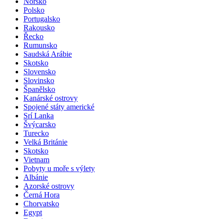
Norsko
Polsko
Portugalsko
Rakousko
Řecko
Rumunsko
Saudská Arábie
Skotsko
Slovensko
Slovinsko
Španělsko
Kanárské ostrovy
Spojené státy americké
Srí Lanka
Švýcarsko
Turecko
Velká Británie
Skotsko
Vietnam
Pobyty u moře s výlety
Albánie
Azorské ostrovy
Černá Hora
Chorvatsko
Egypt