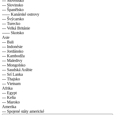
--- Slovensko
--- Slovinsko
--- Španělsko
------ Kanárské ostrovy
--- Švýcarsko
--- Turecko
--- Velká Británie
------ Skotsko
Asie
--- Bali
--- Indonésie
--- Jordánsko
--- Kambodža
--- Maledivy
--- Mongolsko
--- Saudská Arábie
--- Srí Lanka
--- Thajsko
--- Vietnam
Afrika
--- Egypt
--- Keňa
--- Maroko
Amerika
--- Spojené státy americké