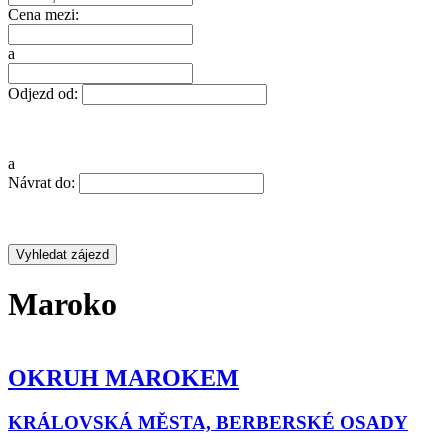
Cena mezi:
a
Odjezd od:
a
Návrat do:
Maroko
KRUH MAROKEM
MA
KR
ÁLOVSKÁ MĚSTA, BERBERSKÉ OSADY
MĚS