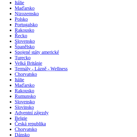
Itálie
Maďarsko
Nizozemsko
Polsko
Portugalsko
Rakousko
Řecko
Slovensko
Španělsko
Spojené státy americké
Turecko
Velká Británie
Termály - Lázně - Wellness
Chorvatsko
Itálie
Maďarsko
Rakousko
Rumunsko
Slovensko
Slovinsko
Adventní zájezdy
Belgie
Česká republika
Chorvatsko
Dánsko