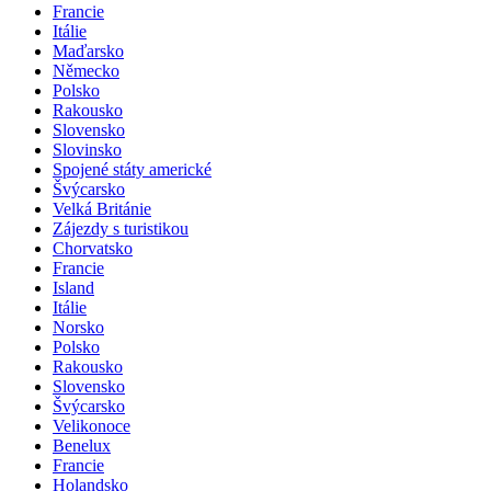
Francie
Itálie
Maďarsko
Německo
Polsko
Rakousko
Slovensko
Slovinsko
Spojené státy americké
Švýcarsko
Velká Británie
Zájezdy s turistikou
Chorvatsko
Francie
Island
Itálie
Norsko
Polsko
Rakousko
Slovensko
Švýcarsko
Velikonoce
Benelux
Francie
Holandsko