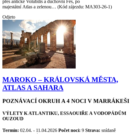
exotické Maroko – od pulzující Casablanky a královského Rabatu,
přes antické Volubilis a duchovní Fés, po
majestátní Atlas a zelenou… (Kód zájezdu: MA303-26-1)
Odjeto
MAROKO – KRÁLOVSKÁ MĚSTA,
ATLAS A SAHARA
POZNÁVACÍ OKRUH A 4 NOCI V MARRÁKEŠI
VÝLETY K ATLANTIKU, ESSAOUIŘE A VODOPÁDŮM
OUZOUD