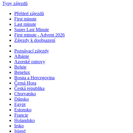
Typy zájezdů
Přehled zájezdů
First minute
Last minute
Super Last Minute
First minute - Advent 2026
Zájezdy k doobsazení
Poznávací zájezdy
Albánie
Azorské ostrovy
Belgie
Benelux
Bosna a Hercegovina
Černá Hora
Česká republika
Chorvatsko
Dánsko
Egypt
Estonsko
Francie
Holandsko
Irsko
Island