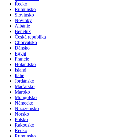
Řecko
Rumunsko
Slovinsko
Novinky
Albánie
Benelux
Česká republika
Chorvatsko
Dánsko
Egypt
Francie
Holandsko
Island
Itálie
Jordánsko
Maďarsko
Maroko
Mongolsko
Německo
Nizozemsko
Norsko
Polsko
Rakousko
Řecko
Rumunsko