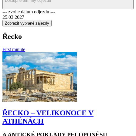
Dostupné termíny odjezdů
má opravdu co nabídnout.
--- zvolte datum odjezdu ---
25.03.2027
Řecko
First minute
ŘECKO – VELIKONOCE V
ATHÉNÁCH
A ANTICKÉ POKLADY PELOPONÉSU