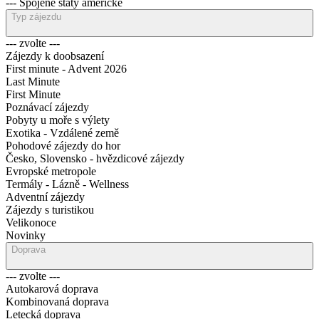
--- Spojené státy americké
Typ zájezdu
--- zvolte ---
Zájezdy k doobsazení
First minute - Advent 2026
Last Minute
First Minute
Poznávací zájezdy
Pobyty u moře s výlety
Exotika - Vzdálené země
Pohodové zájezdy do hor
Česko, Slovensko - hvězdicové zájezdy
Evropské metropole
Termály - Lázně - Wellness
Adventní zájezdy
Zájezdy s turistikou
Velikonoce
Novinky
Doprava
--- zvolte ---
Autokarová doprava
Kombinovaná doprava
Letecká doprava