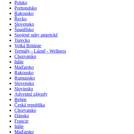
Polsko
Portugalsko
Rakousko
Řecko
Slovensko
Španělsko
Spojené státy americké
Turecko
Velká Británie
Termály - Lázně - Wellness
Chorvatsko
Itálie
Maďarsko
Rakousko
Rumunsko
Slovensko
Slovinsko
Adventní zájezdy
Belgie
Česká republika
Chorvatsko
Dánsko
Francie
Itálie
Maďarsko