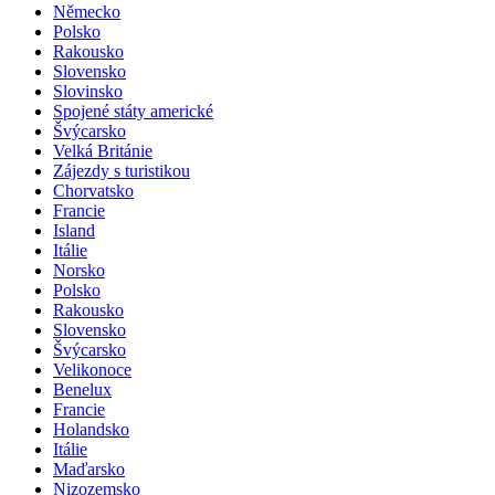
Německo
Polsko
Rakousko
Slovensko
Slovinsko
Spojené státy americké
Švýcarsko
Velká Británie
Zájezdy s turistikou
Chorvatsko
Francie
Island
Itálie
Norsko
Polsko
Rakousko
Slovensko
Švýcarsko
Velikonoce
Benelux
Francie
Holandsko
Itálie
Maďarsko
Nizozemsko