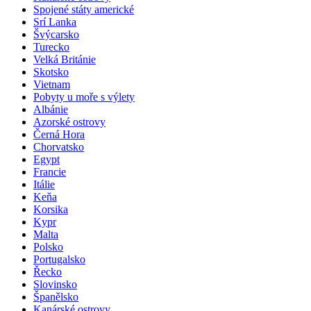
Spojené státy americké
Srí Lanka
Švýcarsko
Turecko
Velká Británie
Skotsko
Vietnam
Pobyty u moře s výlety
Albánie
Azorské ostrovy
Černá Hora
Chorvatsko
Egypt
Francie
Itálie
Keňa
Korsika
Kypr
Malta
Polsko
Portugalsko
Řecko
Slovinsko
Španělsko
Kanárské ostrovy