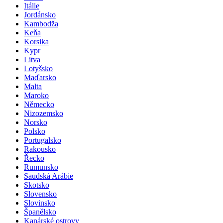
Itálie
Jordánsko
Kambodža
Keňa
Korsika
Kypr
Litva
Lotyšsko
Maďarsko
Malta
Maroko
Německo
Nizozemsko
Norsko
Polsko
Portugalsko
Rakousko
Řecko
Rumunsko
Saudská Arábie
Skotsko
Slovensko
Slovinsko
Španělsko
Kanárské ostrovy