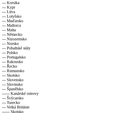
--- Korsika
--- Kypr
--- Litva
--- Lotyšsko
--- Maďarsko
--- Mallorca
--- Malta
--- Německo
--- Nizozemsko
--- Norsko
--- Pobaltské státy
--- Polsko
--- Portugalsko
--- Rakousko
--- Řecko
--- Rumunsko
--- Skotsko
--- Slovensko
--- Slovinsko
--- Španělsko
------ Kanárské ostrovy
--- Švýcarsko
--- Turecko
--- Velká Británie
------ Skotsko