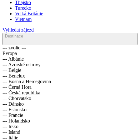
Thajsko
Turecko
Velká Británie
Vietnam
Vyhledat zájezd
Destinace
--- zvolte ---
Evropa
--- Albánie
--- Azorské ostrovy
--- Belgie
--- Benelux
--- Bosna a Hercegovina
--- Černá Hora
--- Česká republika
--- Chorvatsko
--- Dánsko
--- Estonsko
--- Francie
--- Holandsko
--- Irsko
--- Island
--- Itálie