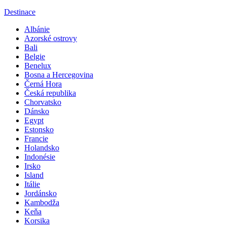
Destinace
Albánie
Azorské ostrovy
Bali
Belgie
Benelux
Bosna a Hercegovina
Černá Hora
Česká republika
Chorvatsko
Dánsko
Egypt
Estonsko
Francie
Holandsko
Indonésie
Irsko
Island
Itálie
Jordánsko
Kambodža
Keňa
Korsika