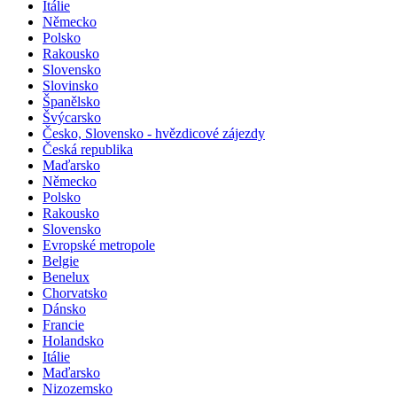
Itálie
Německo
Polsko
Rakousko
Slovensko
Slovinsko
Španělsko
Švýcarsko
Česko, Slovensko - hvězdicové zájezdy
Česká republika
Maďarsko
Německo
Polsko
Rakousko
Slovensko
Evropské metropole
Belgie
Benelux
Chorvatsko
Dánsko
Francie
Holandsko
Itálie
Maďarsko
Nizozemsko