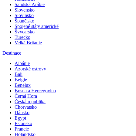
Saudská Arábie
Slovensko
Slovinsko
Španělsko
Spojené státy americké
Švýcarsko
Turecko
Velká Británie
Destinace
Albánie
Azorské ostrovy
Bali
Belgie
Benelux
Bosna a Hercegovina
Černá Hora
Česká republika
Chorvatsko
Dánsko
Egypt
Estonsko
Francie
Holandsko