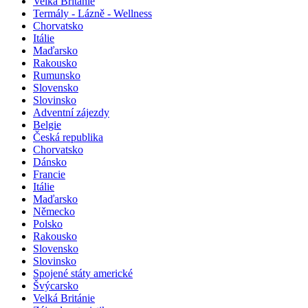
Velká Británie
Termály - Lázně - Wellness
Chorvatsko
Itálie
Maďarsko
Rakousko
Rumunsko
Slovensko
Slovinsko
Adventní zájezdy
Belgie
Česká republika
Chorvatsko
Dánsko
Francie
Itálie
Maďarsko
Německo
Polsko
Rakousko
Slovensko
Slovinsko
Spojené státy americké
Švýcarsko
Velká Británie