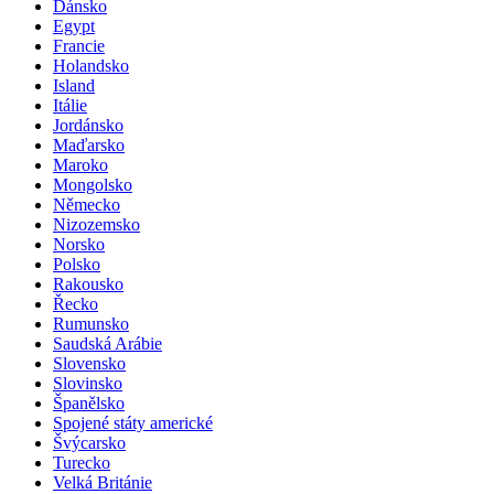
Dánsko
Egypt
Francie
Holandsko
Island
Itálie
Jordánsko
Maďarsko
Maroko
Mongolsko
Německo
Nizozemsko
Norsko
Polsko
Rakousko
Řecko
Rumunsko
Saudská Arábie
Slovensko
Slovinsko
Španělsko
Spojené státy americké
Švýcarsko
Turecko
Velká Británie