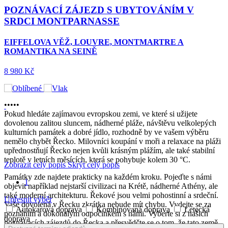
POZNÁVACÍ ZÁJEZD S UBYTOVÁNÍM V
SRDCI MONTPARNASSE
EIFFELOVA VĚŽ, LOUVRE, MONTMARTRE A
ROMANTIKA NA SEINĚ
8 980 Kč
•
•
•
•
•
Pokud hledáte zajímavou evropskou zemi, ve které si užijete
dovolenou zalitou sluncem, nádherné pláže, návštěvu velkolepých
kulturních památek a dobré jídlo, rozhodně by ve vašem výběru
nemělo chybět Řecko. Milovníci koupání v moři a relaxace na pláži
upřednostňují Řecko nejen kvůli krásným plážím, ale také stabilní
teplotě v letních měsících, která se pohybuje kolem 30 °C.
Zobrazit celý popis
Skrýt celý popis
Památky zde najdete prakticky na každém kroku. Pojeďte s námi
1
objevit například nejstarší civilizaci na Krétě, nádherné Athény, ale
také moderní architekturu. Řekové jsou velmi pohostinní a srdeční.
Upřesnit výběr
Vaše dovolená v Řecku zkrátka nebude mít chybu. Vydejte se za
Autokarová doprava
Kombinovaná doprava
Letecká
poznáním a dokonalým odpočinkem s námi. Vyberte si z našich
doprava
poznávacích zájezdů do Řecka a přesvědčte se o tom, že tato země