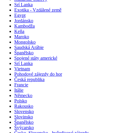
Srí Lanka
Exotika - Vzdálené země
Egypt
Jordánsko
Kambodža
Keňa
Maroko
Mongolsko
Saudská Arábie
Španělsko
Spojené státy americké
Srí Lanka
Vietnam
Pohodové zájezdy do hor
Česká republika
Francie
Itálie
Německo
Polsko
Rakousko
Slovensko
Slovinsko
Španělsko
Švýcarsko
Česko, Slovensko - hvězdicové zájezdy