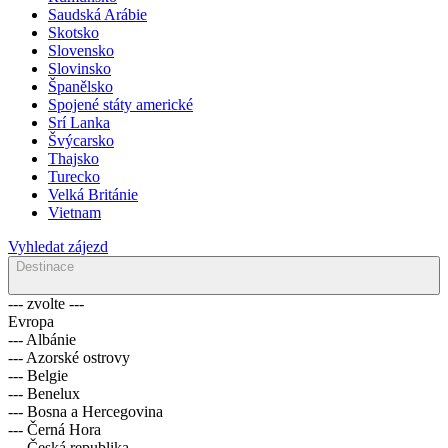
Saudská Arábie
Skotsko
Slovensko
Slovinsko
Španělsko
Spojené státy americké
Srí Lanka
Švýcarsko
Thajsko
Turecko
Velká Británie
Vietnam
Vyhledat zájezd
Destinace
--- zvolte ---
Evropa
--- Albánie
--- Azorské ostrovy
--- Belgie
--- Benelux
--- Bosna a Hercegovina
--- Černá Hora
--- Česká republika