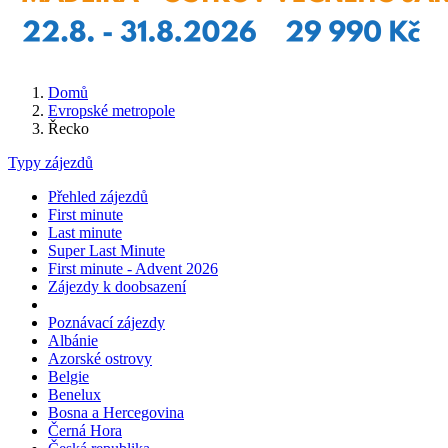
Domů
Evropské metropole
Řecko
Typy zájezdů
Přehled zájezdů
First minute
Last minute
Super Last Minute
First minute - Advent 2026
Zájezdy k doobsazení
Poznávací zájezdy
Albánie
Azorské ostrovy
Belgie
Benelux
Bosna a Hercegovina
Černá Hora