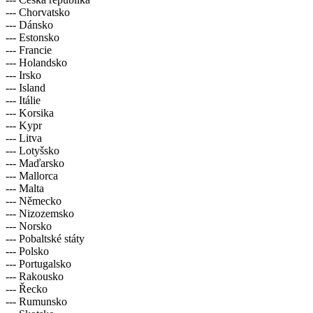
--- Chorvatsko
--- Dánsko
--- Estonsko
--- Francie
--- Holandsko
--- Irsko
--- Island
--- Itálie
--- Korsika
--- Kypr
--- Litva
--- Lotyšsko
--- Maďarsko
--- Mallorca
--- Malta
--- Německo
--- Nizozemsko
--- Norsko
--- Pobaltské státy
--- Polsko
--- Portugalsko
--- Rakousko
--- Řecko
--- Rumunsko