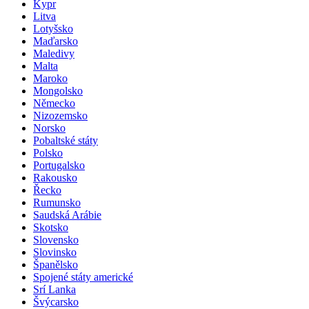
Kypr
Litva
Lotyšsko
Maďarsko
Maledivy
Malta
Maroko
Mongolsko
Německo
Nizozemsko
Norsko
Pobaltské státy
Polsko
Portugalsko
Rakousko
Řecko
Rumunsko
Saudská Arábie
Skotsko
Slovensko
Slovinsko
Španělsko
Spojené státy americké
Srí Lanka
Švýcarsko