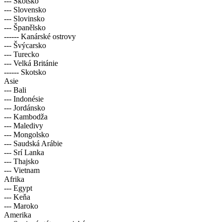
--- Skotsko
--- Slovensko
--- Slovinsko
--- Španělsko
------ Kanárské ostrovy
--- Švýcarsko
--- Turecko
--- Velká Británie
------ Skotsko
Asie
--- Bali
--- Indonésie
--- Jordánsko
--- Kambodža
--- Maledivy
--- Mongolsko
--- Saudská Arábie
--- Srí Lanka
--- Thajsko
--- Vietnam
Afrika
--- Egypt
--- Keňa
--- Maroko
Amerika