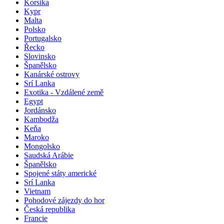
Korsika
Kypr
Malta
Polsko
Portugalsko
Řecko
Slovinsko
Španělsko
Kanárské ostrovy
Srí Lanka
Exotika - Vzdálené země
Egypt
Jordánsko
Kambodža
Keňa
Maroko
Mongolsko
Saudská Arábie
Španělsko
Spojené státy americké
Srí Lanka
Vietnam
Pohodové zájezdy do hor
Česká republika
Francie