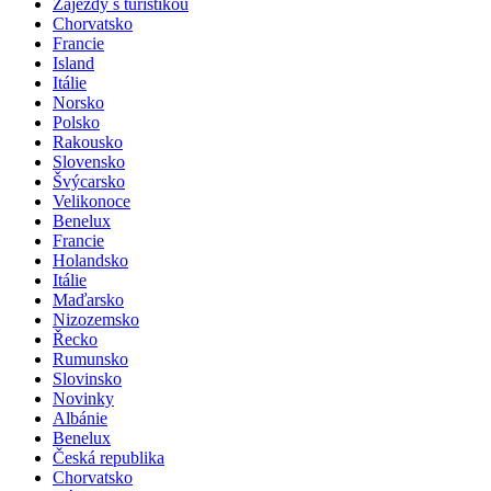
Zájezdy s turistikou
Chorvatsko
Francie
Island
Itálie
Norsko
Polsko
Rakousko
Slovensko
Švýcarsko
Velikonoce
Benelux
Francie
Holandsko
Itálie
Maďarsko
Nizozemsko
Řecko
Rumunsko
Slovinsko
Novinky
Albánie
Benelux
Česká republika
Chorvatsko