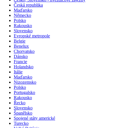
Česká republika
Maďarsko
Německo
Polsko
Rakousko
Slovensko
Evropské metropole
Belgie
Benelux
Chorvatsko
Dánsko
Francie
Holandsko
Itálie
Maďarsko
Nizozemsko
Polsko
Portugalsko
Rakousko
Řecko
Slovensko
Španělsko
Spojené státy americké
Turecko