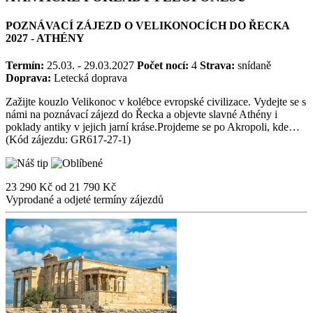
POZNÁVACÍ ZÁJEZD O VELIKONOCÍCH DO ŘECKA
2027 - ATHÉNY
Termín:
25.03. - 29.03.2027
Počet nocí:
4
Strava:
snídaně
Doprava:
Letecká doprava
Zažijte kouzlo Velikonoc v kolébce evropské civilizace. Vydejte se s
námi na poznávací zájezd do Řecka a objevte slavné Athény i
poklady antiky v jejich jarní kráse.Projdeme se po Akropoli, kde…
(Kód zájezdu: GR617-27-1)
23 290 Kč
od
21 790 Kč
Vyprodané a odjeté termíny zájezdů