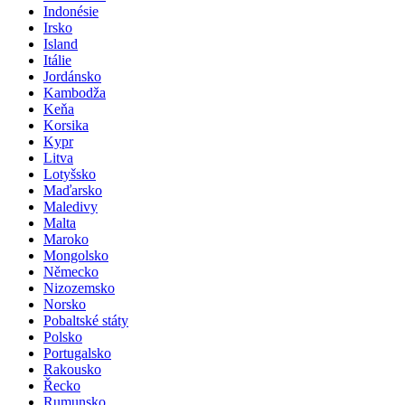
Indonésie
Irsko
Island
Itálie
Jordánsko
Kambodža
Keňa
Korsika
Kypr
Litva
Lotyšsko
Maďarsko
Maledivy
Malta
Maroko
Mongolsko
Německo
Nizozemsko
Norsko
Pobaltské státy
Polsko
Portugalsko
Rakousko
Řecko
Rumunsko