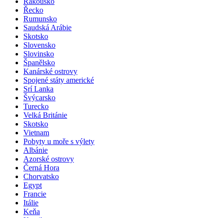
Rakousko
Řecko
Rumunsko
Saudská Arábie
Skotsko
Slovensko
Slovinsko
Španělsko
Kanárské ostrovy
Spojené státy americké
Srí Lanka
Švýcarsko
Turecko
Velká Británie
Skotsko
Vietnam
Pobyty u moře s výlety
Albánie
Azorské ostrovy
Černá Hora
Chorvatsko
Egypt
Francie
Itálie
Keňa