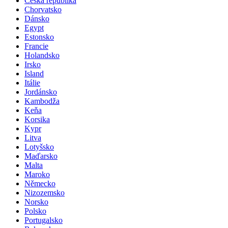
Česká republika
Chorvatsko
Dánsko
Egypt
Estonsko
Francie
Holandsko
Irsko
Island
Itálie
Jordánsko
Kambodža
Keňa
Korsika
Kypr
Litva
Lotyšsko
Maďarsko
Malta
Maroko
Německo
Nizozemsko
Norsko
Polsko
Portugalsko