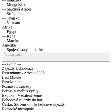
--- Kambodža
--- Maledivy
--- Mongolsko
--- Saudská Arábie
--- Srí Lanka
--- Thajsko
--- Vietnam
Afrika
--- Egypt
--- Keňa
--- Maroko
Amerika
--- Spojené státy americké
Typ zájezdu
--- zvolte ---
Zájezdy k doobsazení
First minute - Advent 2026
Last Minute
First Minute
Poznávací zájezdy
Pobyty u moře s výlety
Exotika - Vzdálené země
Pohodové zájezdy do hor
Česko, Slovensko - hvězdicové zájezdy