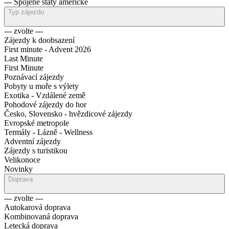
--- Spojené státy americké
Typ zájezdu
--- zvolte ---
Zájezdy k doobsazení
First minute - Advent 2026
Last Minute
First Minute
Poznávací zájezdy
Pobyty u moře s výlety
Exotika - Vzdálené země
Pohodové zájezdy do hor
Česko, Slovensko - hvězdicové zájezdy
Evropské metropole
Termály - Lázně - Wellness
Adventní zájezdy
Zájezdy s turistikou
Velikonoce
Novinky
Doprava
--- zvolte ---
Autokarová doprava
Kombinovaná doprava
Letecká doprava