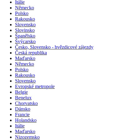
Itálie
Německo
Polsko
Rakousko
Slovensko
Slovinsko
Španělsko
Švýcarsko
Česko, Slovensko - hvězdicové zájezdy
Česká republika
Maďarsko
Německo
Polsko
Rakousko
Slovensko
Evropské metropole
Belgie
Benelux
Chorvatsko
Dánsko
Francie
Holandsko
Itálie
Maďarsko
Nizozemsko