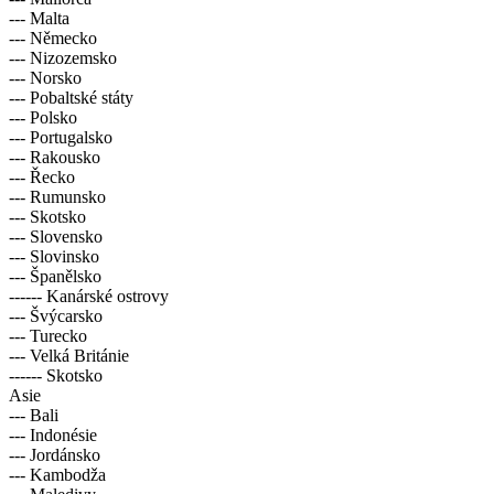
--- Maďarsko
--- Mallorca
--- Malta
--- Německo
--- Nizozemsko
--- Norsko
--- Pobaltské státy
--- Polsko
--- Portugalsko
--- Rakousko
--- Řecko
--- Rumunsko
--- Skotsko
--- Slovensko
--- Slovinsko
--- Španělsko
------ Kanárské ostrovy
--- Švýcarsko
--- Turecko
--- Velká Británie
------ Skotsko
Asie
--- Bali
--- Indonésie
--- Jordánsko