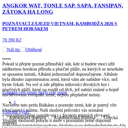
ANGKOR WAT, TONLE SAP, SAPA, FANSIPAN,
ZÁTOKA HA LONG
POZNÁVACÍ ZÁJEZD VIETNAM, KAMBODŽA 2026 S
PETREM HORÁKEM
78 390 Kč
•
•
•
•
•
Pokud si přejete poznat přímořský stát, kde si budete moci užít
nádhernou horskou přírodu a písečné pláže, na kterých se nesetkáte
se spoustou turistů, Albánii jednoznačně doporučujeme. Albánie
byla dlouho zapomenutou zemí, která vám ale nabídne více, než
byste čekali. Na své si zde přijdou milovníci divokých hor i
písečných pláží, které na rozdíl od těch, jež nabízí známé a hojně
Zobrazit celý popis
Skrýt celý popis
navštěvované evropské země, nejsou přeplněné turisty.
1
Navštivte tuto perlu Balkánu a poznejte zemi, kde je patrný vliv
křesťanství i islámu. Naši zkušení průvodci vás seznámí
Upřesnit výběr
s nejzajímavějšími památkami i s životem místních obyvatel.
5
Autokarová doprava
Kombinovaná doprava
Letecká
Využijte možnosti pobytu u moře s poznáním země doposud