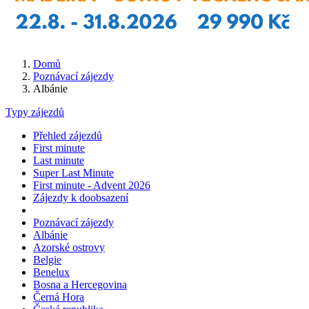
Domů
Poznávací zájezdy
Albánie
Typy zájezdů
Přehled zájezdů
First minute
Last minute
Super Last Minute
First minute - Advent 2026
Zájezdy k doobsazení
Poznávací zájezdy
Albánie
Azorské ostrovy
Belgie
Benelux
Bosna a Hercegovina
Černá Hora