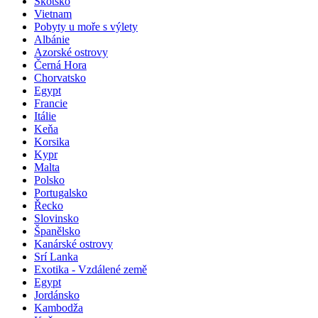
Velká Británie
Skotsko
Vietnam
Pobyty u moře s výlety
Albánie
Azorské ostrovy
Černá Hora
Chorvatsko
Egypt
Francie
Itálie
Keňa
Korsika
Kypr
Malta
Polsko
Portugalsko
Řecko
Slovinsko
Španělsko
Kanárské ostrovy
Srí Lanka
Exotika - Vzdálené země
Egypt
Jordánsko