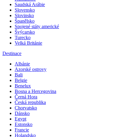
Saudská Arábie
Slovensko
Slovinsko
Španělsko
Spojené státy americké
Švýcarsko
Turecko
Velká Británie
Destinace
Albánie
Azorské ostrovy
Bali
Belgie
Benelux
Bosna a Hercegovina
Černá Hora
Česká republika
Chorvatsko
Dánsko
Egypt
Estonsko
Francie
Holandsko