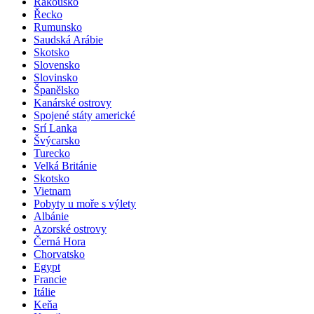
Rakousko
Řecko
Rumunsko
Saudská Arábie
Skotsko
Slovensko
Slovinsko
Španělsko
Kanárské ostrovy
Spojené státy americké
Srí Lanka
Švýcarsko
Turecko
Velká Británie
Skotsko
Vietnam
Pobyty u moře s výlety
Albánie
Azorské ostrovy
Černá Hora
Chorvatsko
Egypt
Francie
Itálie
Keňa