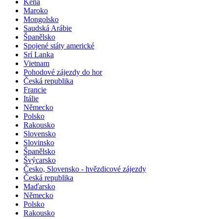
Kambodža
Keňa
Maroko
Mongolsko
Saudská Arábie
Španělsko
Spojené státy americké
Srí Lanka
Vietnam
Pohodové zájezdy do hor
Česká republika
Francie
Itálie
Německo
Polsko
Rakousko
Slovensko
Slovinsko
Španělsko
Švýcarsko
Česko, Slovensko - hvězdicové zájezdy
Česká republika
Maďarsko
Německo
Polsko