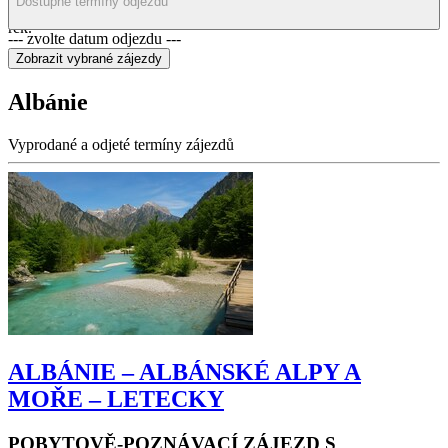
doprava
nezkažené turistickým ruchem. Vydejte se za dobrodružstvím do Alp
Dostupné termíny odjezdů
a navštivte oblasti s divokou nedotčenou přírodou, spoustou jezer a
řek.
--- zvolte datum odjezdu ---
Albánie
Vyprodané a odjeté termíny zájezdů
ALBÁNIE – ALBÁNSKÉ ALPY A
MOŘE – LETECKY