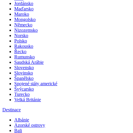
Itálie
Jordánsko
Maďarsko
Maroko
Mongolsko
Německo
Nizozemsko
Norsko
Polsko
Rakousko
Řecko
Rumunsko
Saudská Arábie
Slovensko
Slovinsko
Španělsko
Spojené státy americké
Švýcarsko
Turecko
Velká Británie
Destinace
Albánie
Azorské ostrovy