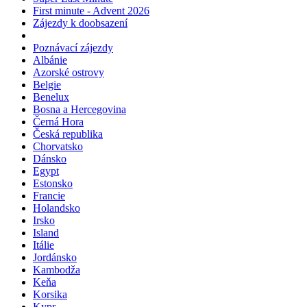
Super Last Minute
First minute - Advent 2026
Zájezdy k doobsazení
Poznávací zájezdy
Albánie
Azorské ostrovy
Belgie
Benelux
Bosna a Hercegovina
Černá Hora
Česká republika
Chorvatsko
Dánsko
Egypt
Estonsko
Francie
Holandsko
Irsko
Island
Itálie
Jordánsko
Kambodža
Keňa