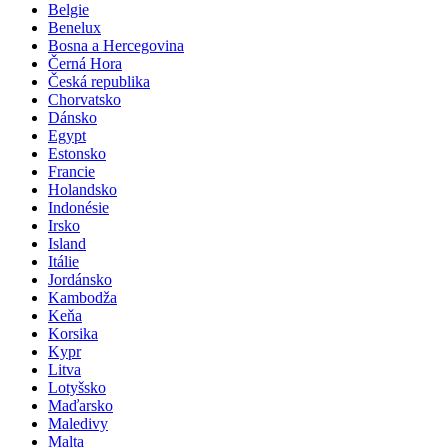
Bali
Belgie
Benelux
Bosna a Hercegovina
Černá Hora
Česká republika
Chorvatsko
Dánsko
Egypt
Estonsko
Francie
Holandsko
Indonésie
Irsko
Island
Itálie
Jordánsko
Kambodža
Keňa
Korsika
Kypr
Litva
Lotyšsko
Maďarsko
Maledivy