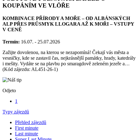
POBYTOVĚ-POZNÁVACÍ ZÁJEZD S
KOUPÁNÍM VE VLÖŘE
KOMBINACE PŘÍRODY A MOŘE – OD ALBÁNSKÝCH
ALP PŘES PRŮSMYK LLOGARA AŽ K MOŘI – VSTUPY
V CENĚ
Termín:
16.07. - 25.07.2026
Zažijte dovolenou, na kterou se nezapomíná! Čekají vás města a
vesničky, kde se zastavil čas, nejkrásnější památky, hrady, katedrály
i mešity. Vydáte se na plavbu po smaragdově zeleném jezeře a…
(Kód zájezdu: AL451-26-1)
Odjeto
1
Typy zájezdů
Přehled zájezdů
First minute
Last minute