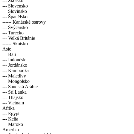
--- Skotsko
--- Slovensko
--- Slovinsko
--- Španělsko
------ Kanárské ostrovy
--- Švýcarsko
--- Turecko
--- Velká Británie
------ Skotsko
Asie
--- Bali
--- Indonésie
--- Jordánsko
--- Kambodža
--- Maledivy
--- Mongolsko
--- Saudská Arábie
--- Srí Lanka
--- Thajsko
--- Vietnam
Afrika
--- Egypt
--- Keňa
--- Maroko
Amerika