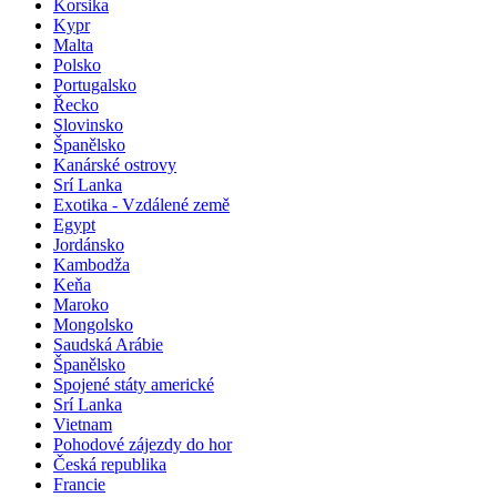
Korsika
Kypr
Malta
Polsko
Portugalsko
Řecko
Slovinsko
Španělsko
Kanárské ostrovy
Srí Lanka
Exotika - Vzdálené země
Egypt
Jordánsko
Kambodža
Keňa
Maroko
Mongolsko
Saudská Arábie
Španělsko
Spojené státy americké
Srí Lanka
Vietnam
Pohodové zájezdy do hor
Česká republika
Francie