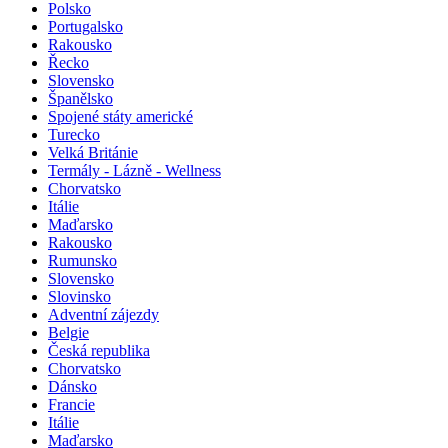
Polsko
Portugalsko
Rakousko
Řecko
Slovensko
Španělsko
Spojené státy americké
Turecko
Velká Británie
Termály - Lázně - Wellness
Chorvatsko
Itálie
Maďarsko
Rakousko
Rumunsko
Slovensko
Slovinsko
Adventní zájezdy
Belgie
Česká republika
Chorvatsko
Dánsko
Francie
Itálie
Maďarsko