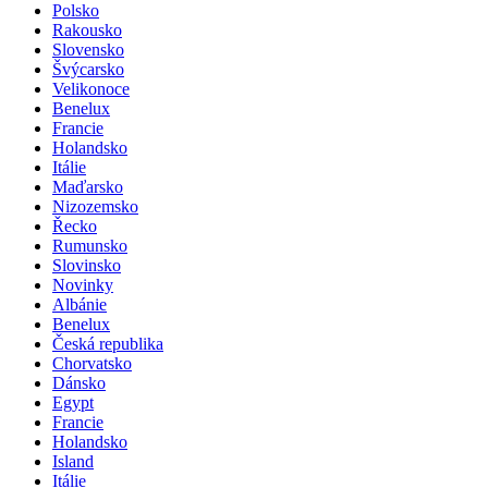
Norsko
Polsko
Rakousko
Slovensko
Švýcarsko
Velikonoce
Benelux
Francie
Holandsko
Itálie
Maďarsko
Nizozemsko
Řecko
Rumunsko
Slovinsko
Novinky
Albánie
Benelux
Česká republika
Chorvatsko
Dánsko
Egypt
Francie
Holandsko
Island