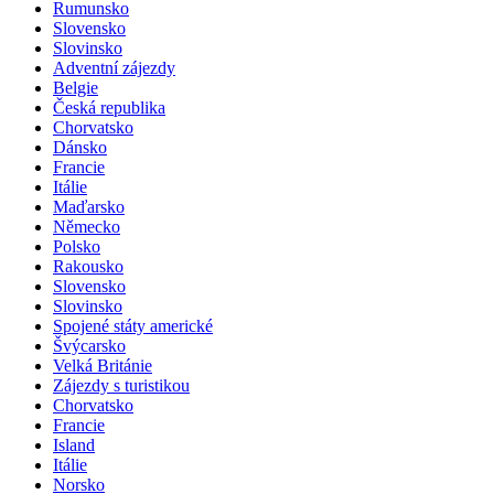
Rakousko
Rumunsko
Slovensko
Slovinsko
Adventní zájezdy
Belgie
Česká republika
Chorvatsko
Dánsko
Francie
Itálie
Maďarsko
Německo
Polsko
Rakousko
Slovensko
Slovinsko
Spojené státy americké
Švýcarsko
Velká Británie
Zájezdy s turistikou
Chorvatsko
Francie
Island
Itálie