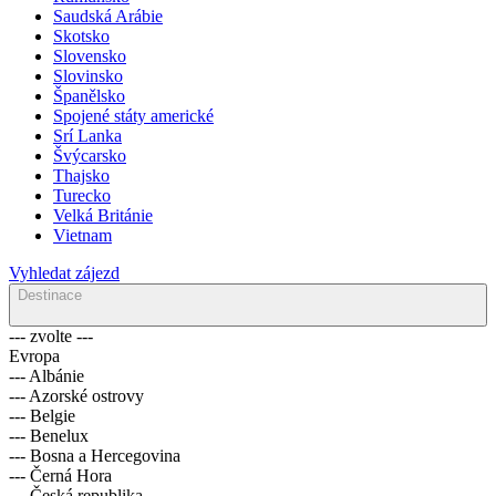
Saudská Arábie
Skotsko
Slovensko
Slovinsko
Španělsko
Spojené státy americké
Srí Lanka
Švýcarsko
Thajsko
Turecko
Velká Británie
Vietnam
Vyhledat zájezd
Destinace
--- zvolte ---
Evropa
--- Albánie
--- Azorské ostrovy
--- Belgie
--- Benelux
--- Bosna a Hercegovina
--- Černá Hora
--- Česká republika