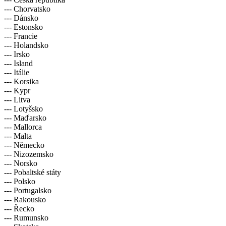
--- Chorvatsko
--- Dánsko
--- Estonsko
--- Francie
--- Holandsko
--- Irsko
--- Island
--- Itálie
--- Korsika
--- Kypr
--- Litva
--- Lotyšsko
--- Maďarsko
--- Mallorca
--- Malta
--- Německo
--- Nizozemsko
--- Norsko
--- Pobaltské státy
--- Polsko
--- Portugalsko
--- Rakousko
--- Řecko
--- Rumunsko