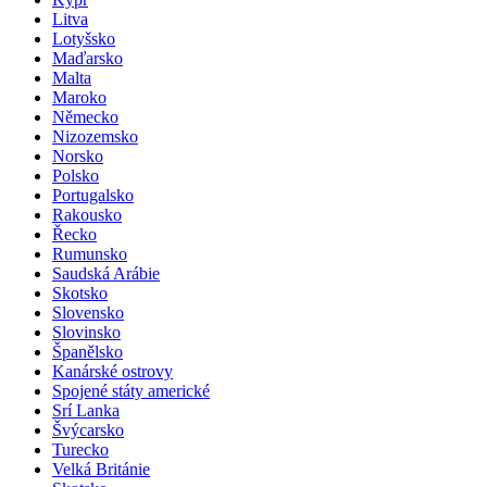
Korsika
Kypr
Litva
Lotyšsko
Maďarsko
Malta
Maroko
Německo
Nizozemsko
Norsko
Polsko
Portugalsko
Rakousko
Řecko
Rumunsko
Saudská Arábie
Skotsko
Slovensko
Slovinsko
Španělsko
Kanárské ostrovy
Spojené státy americké
Srí Lanka
Švýcarsko
Turecko