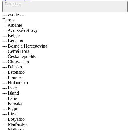
Vyhledat zájezd
Destinace
--- zvolte ---
Evropa
--- Albánie
--- Azorské ostrovy
--- Belgie
--- Benelux
--- Bosna a Hercegovina
--- Černá Hora
--- Česká republika
--- Chorvatsko
--- Dánsko
--- Estonsko
--- Francie
--- Holandsko
--- Irsko
--- Island
--- Itálie
--- Korsika
--- Kypr
--- Litva
--- Lotyšsko