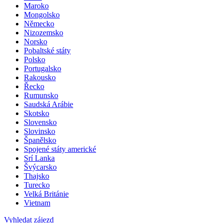
Malta
Maroko
Mongolsko
Německo
Nizozemsko
Norsko
Pobaltské státy
Polsko
Portugalsko
Rakousko
Řecko
Rumunsko
Saudská Arábie
Skotsko
Slovensko
Slovinsko
Španělsko
Spojené státy americké
Srí Lanka
Švýcarsko
Thajsko
Turecko
Velká Británie
Vietnam