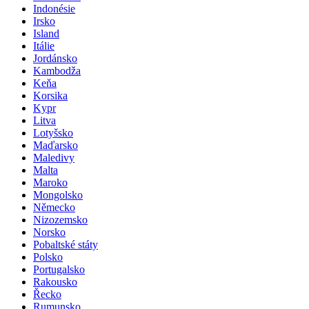
Indonésie
Irsko
Island
Itálie
Jordánsko
Kambodža
Keňa
Korsika
Kypr
Litva
Lotyšsko
Maďarsko
Maledivy
Malta
Maroko
Mongolsko
Německo
Nizozemsko
Norsko
Pobaltské státy
Polsko
Portugalsko
Rakousko
Řecko
Rumunsko