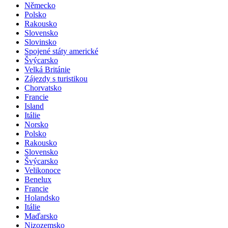
Německo
Polsko
Rakousko
Slovensko
Slovinsko
Spojené státy americké
Švýcarsko
Velká Británie
Zájezdy s turistikou
Chorvatsko
Francie
Island
Itálie
Norsko
Polsko
Rakousko
Slovensko
Švýcarsko
Velikonoce
Benelux
Francie
Holandsko
Itálie
Maďarsko
Nizozemsko