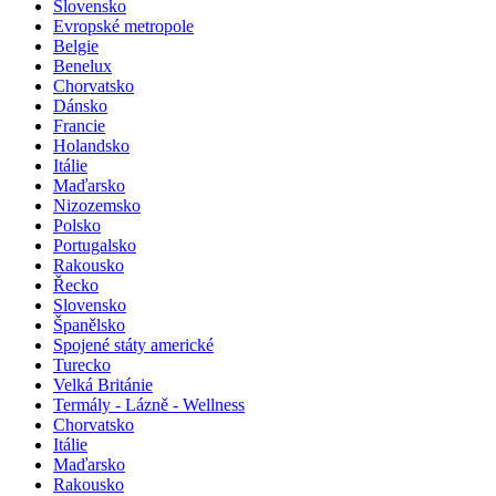
Rakousko
Slovensko
Evropské metropole
Belgie
Benelux
Chorvatsko
Dánsko
Francie
Holandsko
Itálie
Maďarsko
Nizozemsko
Polsko
Portugalsko
Rakousko
Řecko
Slovensko
Španělsko
Spojené státy americké
Turecko
Velká Británie
Termály - Lázně - Wellness
Chorvatsko
Itálie
Maďarsko