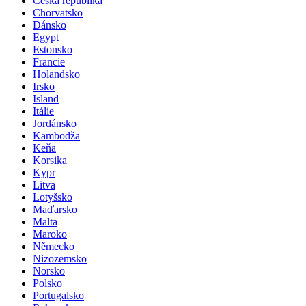
Česká republika
Chorvatsko
Dánsko
Egypt
Estonsko
Francie
Holandsko
Irsko
Island
Itálie
Jordánsko
Kambodža
Keňa
Korsika
Kypr
Litva
Lotyšsko
Maďarsko
Malta
Maroko
Německo
Nizozemsko
Norsko
Polsko
Portugalsko