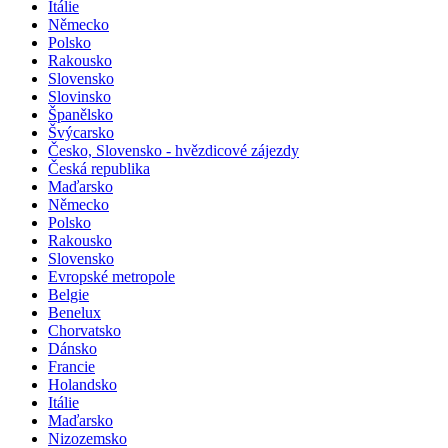
Itálie
Německo
Polsko
Rakousko
Slovensko
Slovinsko
Španělsko
Švýcarsko
Česko, Slovensko - hvězdicové zájezdy
Česká republika
Maďarsko
Německo
Polsko
Rakousko
Slovensko
Evropské metropole
Belgie
Benelux
Chorvatsko
Dánsko
Francie
Holandsko
Itálie
Maďarsko
Nizozemsko