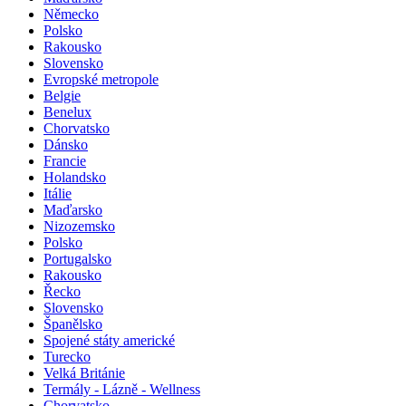
Německo
Polsko
Rakousko
Slovensko
Evropské metropole
Belgie
Benelux
Chorvatsko
Dánsko
Francie
Holandsko
Itálie
Maďarsko
Nizozemsko
Polsko
Portugalsko
Rakousko
Řecko
Slovensko
Španělsko
Spojené státy americké
Turecko
Velká Británie
Termály - Lázně - Wellness
Chorvatsko