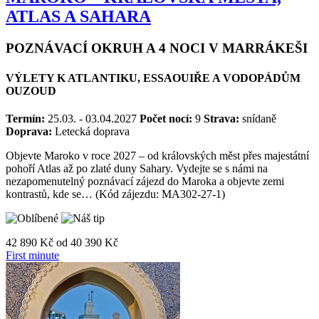
ATLAS A SAHARA
POZNÁVACÍ OKRUH A 4 NOCI V MARRÁKEŠI
VÝLETY K ATLANTIKU, ESSAOUIŘE A VODOPÁDŮM
OUZOUD
Termín:
25.03. - 03.04.2027
Počet nocí:
9
Strava:
snídaně
Doprava:
Letecká doprava
Objevte Maroko v roce 2027 – od královských měst přes majestátní
pohoří Atlas až po zlaté duny Sahary. Vydejte se s námi na
nezapomenutelný poznávací zájezd do Maroka a objevte zemi
kontrastů, kde se… (Kód zájezdu: MA302-27-1)
42 890 Kč
od
40 390 Kč
First minute