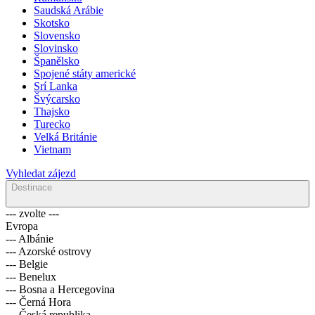
Saudská Arábie
Skotsko
Slovensko
Slovinsko
Španělsko
Spojené státy americké
Srí Lanka
Švýcarsko
Thajsko
Turecko
Velká Británie
Vietnam
Vyhledat zájezd
Destinace
--- zvolte ---
Evropa
--- Albánie
--- Azorské ostrovy
--- Belgie
--- Benelux
--- Bosna a Hercegovina
--- Černá Hora
--- Česká republika