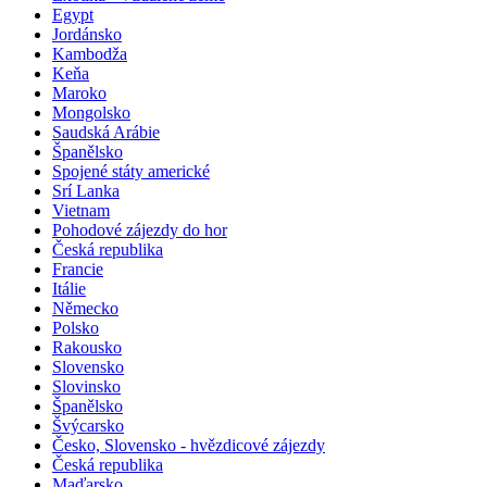
Egypt
Jordánsko
Kambodža
Keňa
Maroko
Mongolsko
Saudská Arábie
Španělsko
Spojené státy americké
Srí Lanka
Vietnam
Pohodové zájezdy do hor
Česká republika
Francie
Itálie
Německo
Polsko
Rakousko
Slovensko
Slovinsko
Španělsko
Švýcarsko
Česko, Slovensko - hvězdicové zájezdy
Česká republika
Maďarsko