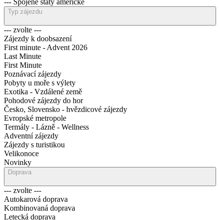
--- Spojené státy americké
Typ zájezdu
--- zvolte ---
Zájezdy k doobsazení
First minute - Advent 2026
Last Minute
First Minute
Poznávací zájezdy
Pobyty u moře s výlety
Exotika - Vzdálené země
Pohodové zájezdy do hor
Česko, Slovensko - hvězdicové zájezdy
Evropské metropole
Termály - Lázně - Wellness
Adventní zájezdy
Zájezdy s turistikou
Velikonoce
Novinky
Doprava
--- zvolte ---
Autokarová doprava
Kombinovaná doprava
Letecká doprava