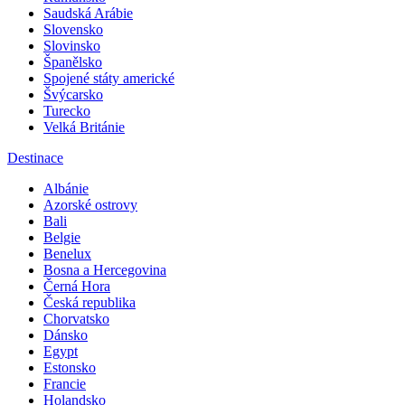
Saudská Arábie
Slovensko
Slovinsko
Španělsko
Spojené státy americké
Švýcarsko
Turecko
Velká Británie
Destinace
Albánie
Azorské ostrovy
Bali
Belgie
Benelux
Bosna a Hercegovina
Černá Hora
Česká republika
Chorvatsko
Dánsko
Egypt
Estonsko
Francie
Holandsko