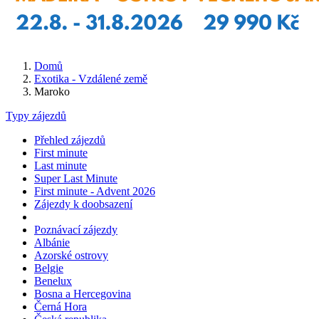
Domů
Exotika - Vzdálené země
Maroko
Typy zájezdů
Přehled zájezdů
First minute
Last minute
Super Last Minute
First minute - Advent 2026
Zájezdy k doobsazení
Poznávací zájezdy
Albánie
Azorské ostrovy
Belgie
Benelux
Bosna a Hercegovina
Černá Hora