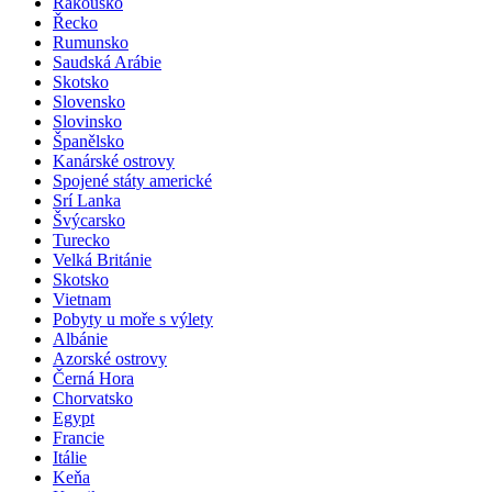
Rakousko
Řecko
Rumunsko
Saudská Arábie
Skotsko
Slovensko
Slovinsko
Španělsko
Kanárské ostrovy
Spojené státy americké
Srí Lanka
Švýcarsko
Turecko
Velká Británie
Skotsko
Vietnam
Pobyty u moře s výlety
Albánie
Azorské ostrovy
Černá Hora
Chorvatsko
Egypt
Francie
Itálie
Keňa