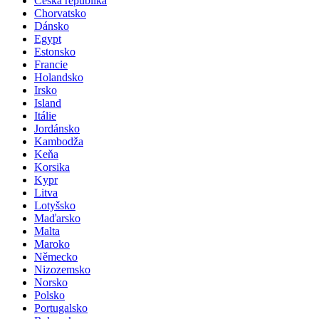
Česká republika
Chorvatsko
Dánsko
Egypt
Estonsko
Francie
Holandsko
Irsko
Island
Itálie
Jordánsko
Kambodža
Keňa
Korsika
Kypr
Litva
Lotyšsko
Maďarsko
Malta
Maroko
Německo
Nizozemsko
Norsko
Polsko
Portugalsko