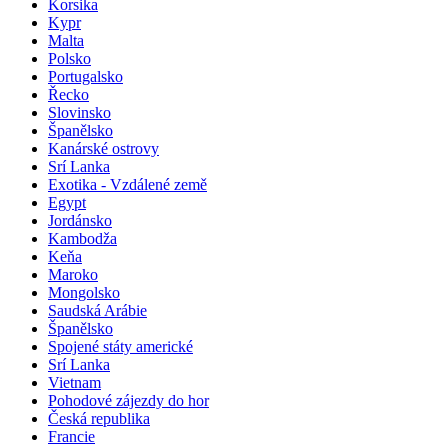
Korsika
Kypr
Malta
Polsko
Portugalsko
Řecko
Slovinsko
Španělsko
Kanárské ostrovy
Srí Lanka
Exotika - Vzdálené země
Egypt
Jordánsko
Kambodža
Keňa
Maroko
Mongolsko
Saudská Arábie
Španělsko
Spojené státy americké
Srí Lanka
Vietnam
Pohodové zájezdy do hor
Česká republika
Francie