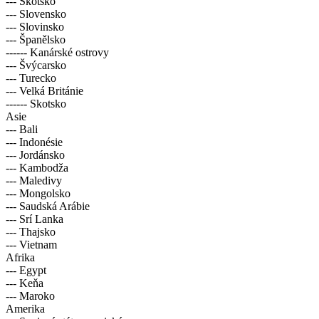
--- Skotsko
--- Slovensko
--- Slovinsko
--- Španělsko
------ Kanárské ostrovy
--- Švýcarsko
--- Turecko
--- Velká Británie
------ Skotsko
Asie
--- Bali
--- Indonésie
--- Jordánsko
--- Kambodža
--- Maledivy
--- Mongolsko
--- Saudská Arábie
--- Srí Lanka
--- Thajsko
--- Vietnam
Afrika
--- Egypt
--- Keňa
--- Maroko
Amerika