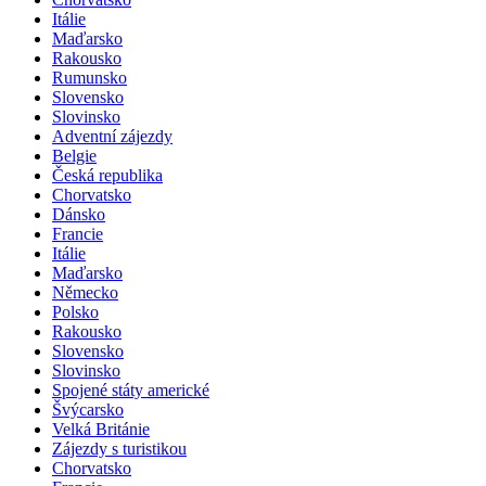
Itálie
Maďarsko
Rakousko
Rumunsko
Slovensko
Slovinsko
Adventní zájezdy
Belgie
Česká republika
Chorvatsko
Dánsko
Francie
Itálie
Maďarsko
Německo
Polsko
Rakousko
Slovensko
Slovinsko
Spojené státy americké
Švýcarsko
Velká Británie
Zájezdy s turistikou
Chorvatsko