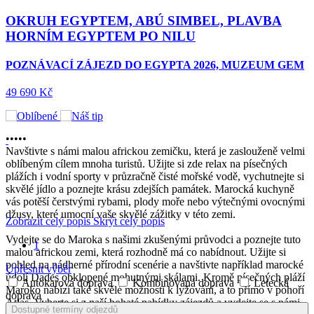
OKRUH EGYPTEM, ABÚ SIMBEL, PLAVBA
HORNÍM EGYPTEM PO NILU
POZNÁVACÍ ZÁJEZD DO EGYPTA 2026, MUZEUM GEM
49 690 Kč
•
•
•
•
•
Navštivte s námi malou africkou zemičku, která je zaslouženě velmi
oblíbeným cílem mnoha turistů. Užijte si zde relax na písečných
plážích i vodní sporty v průzračně čisté mořské vodě, vychutnejte si
skvělé jídlo a poznejte krásu zdejších památek. Marocká kuchyně
vás potěší čerstvými rybami, plody moře nebo výtečnými ovocnými
džusy, které umocní vaše skvělé zážitky v této zemi.
Zobrazit celý popis
Skrýt celý popis
Vydejte se do Maroka s našimi zkušenými průvodci a poznejte tuto
1
malou africkou zemi, která rozhodně má co nabídnout. Užijte si
pohled na nádherné přírodní scenérie a navštivte například marocké
Upřesnit výběr
údolí Dades obklopené mohutnými skálami. Kromě písečných pláží
Autokarová doprava
Kombinovaná doprava
Letecká
Maroko nabízí také skvělé možnosti k lyžování, a to přímo v pohoří
doprava
Atlas. Vyberte si z naší bohaté nabídky zájezdů a vydejte se s námi
Dostupné termíny odjezdů