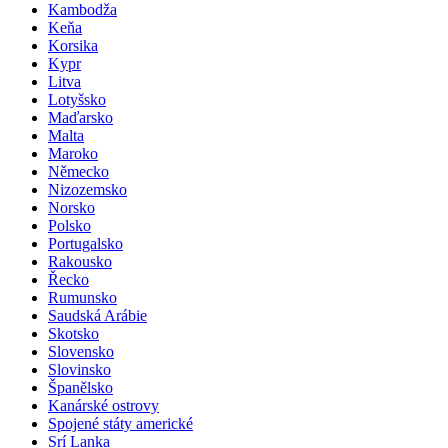
Kambodža
Keňa
Korsika
Kypr
Litva
Lotyšsko
Maďarsko
Malta
Maroko
Německo
Nizozemsko
Norsko
Polsko
Portugalsko
Rakousko
Řecko
Rumunsko
Saudská Arábie
Skotsko
Slovensko
Slovinsko
Španělsko
Kanárské ostrovy
Spojené státy americké
Srí Lanka