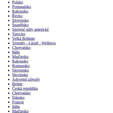
Polsko
Portugalsko
Rakousko
Řecko
Slovensko
Španělsko
Spojené státy americké
Turecko
Velká Británie
Termály - Lázně - Wellness
Chorvatsko
Itálie
Maďarsko
Rakousko
Rumunsko
Slovensko
Slovinsko
Adventní zájezdy
Belgie
Česká republika
Chorvatsko
Dánsko
Francie
Itálie
Maďarsko