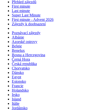
Přehled zájezdů
First minute
Last minute
Super Last Minute
First minute - Advent 2026
Zájezdy k doobsazení
Poznávací zájezdy
Albánie
Azorské ostrovy
Belgie
Benelux
Bosna a Hercegovina
Černá Hora
Česká republika
Chorvatsko
Dánsko
Egypt
Estonsko
Francie
Holandsko
Irsko
Island
Itálie
Jordánsko