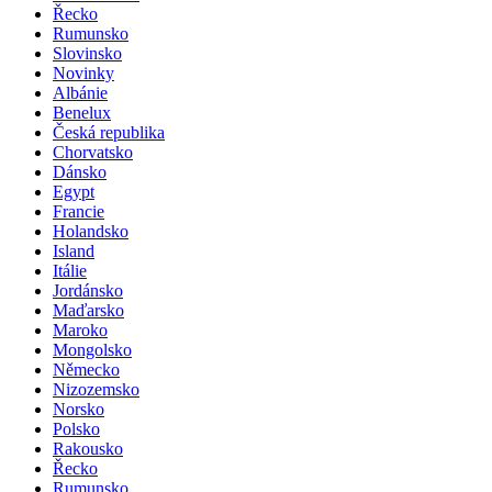
Řecko
Rumunsko
Slovinsko
Novinky
Albánie
Benelux
Česká republika
Chorvatsko
Dánsko
Egypt
Francie
Holandsko
Island
Itálie
Jordánsko
Maďarsko
Maroko
Mongolsko
Německo
Nizozemsko
Norsko
Polsko
Rakousko
Řecko
Rumunsko