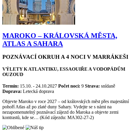
MAROKO – KRÁLOVSKÁ MĚSTA,
ATLAS A SAHARA
POZNÁVACÍ OKRUH A 4 NOCI V MARRÁKEŠI
VÝLETY K ATLANTIKU, ESSAOUIŘE A VODOPÁDŮM
OUZOUD
Termín:
15.10. - 24.10.2027
Počet nocí:
9
Strava:
snídaně
Doprava:
Letecká doprava
Objevte Maroko v roce 2027 – od královských měst přes majestátní
pohoří Atlas až po zlaté duny Sahary. Vydejte se s námi na
nezapomenutelný poznávací zájezd do Maroka a objevte zemi
kontrastů, kde se… (Kód zájezdu: MA302-27-2)