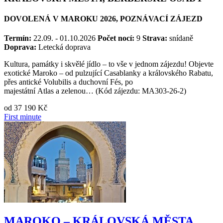
DOVOLENÁ V MAROKU 2026, POZNÁVACÍ ZÁJEZD
Termín:
22.09. - 01.10.2026
Počet nocí:
9
Strava:
snídaně
Doprava:
Letecká doprava
Kultura, památky i skvělé jídlo – to vše v jednom zájezdu! Objevte
exotické Maroko – od pulzující Casablanky a královského Rabatu,
přes antické Volubilis a duchovní Fés, po
majestátní Atlas a zelenou… (Kód zájezdu: MA303-26-2)
od
37 190 Kč
First minute
MAROKO – KRÁLOVSKÁ MĚSTA,