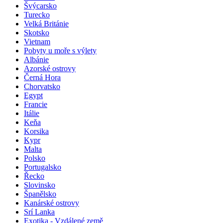
Švýcarsko
Turecko
Velká Británie
Skotsko
Vietnam
Pobyty u moře s výlety
Albánie
Azorské ostrovy
Černá Hora
Chorvatsko
Egypt
Francie
Itálie
Keňa
Korsika
Kypr
Malta
Polsko
Portugalsko
Řecko
Slovinsko
Španělsko
Kanárské ostrovy
Srí Lanka
Exotika - Vzdálené země