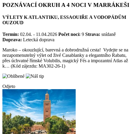
POZNÁVACÍ OKRUH A 4 NOCI V MARRÁKEŠI
VÝLETY K ATLANTIKU, ESSAOUIŘE A VODOPÁDŮM
OUZOUD
Termín:
02.04. - 11.04.2026
Počet nocí:
9
Strava:
snídaně
Doprava:
Letecká doprava
Maroko – okouzlující, barevná a dobrodružná cesta! Vydejte se na
nezapomenutelný výlet od živé Casablanky a elegantního Rabatu,
přes úchvatné římské Volubilis, magický Fés a impozantní Atlas až
k… (Kód zájezdu: MA302-26-1)
Odjeto