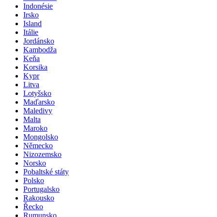
Indonésie
Irsko
Island
Itálie
Jordánsko
Kambodža
Keňa
Korsika
Kypr
Litva
Lotyšsko
Maďarsko
Maledivy
Malta
Maroko
Mongolsko
Německo
Nizozemsko
Norsko
Pobaltské státy
Polsko
Portugalsko
Rakousko
Řecko
Rumunsko