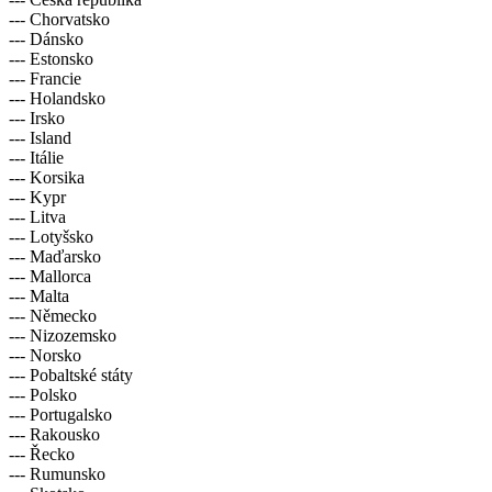
--- Chorvatsko
--- Dánsko
--- Estonsko
--- Francie
--- Holandsko
--- Irsko
--- Island
--- Itálie
--- Korsika
--- Kypr
--- Litva
--- Lotyšsko
--- Maďarsko
--- Mallorca
--- Malta
--- Německo
--- Nizozemsko
--- Norsko
--- Pobaltské státy
--- Polsko
--- Portugalsko
--- Rakousko
--- Řecko
--- Rumunsko