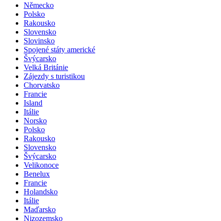
Německo
Polsko
Rakousko
Slovensko
Slovinsko
Spojené státy americké
Švýcarsko
Velká Británie
Zájezdy s turistikou
Chorvatsko
Francie
Island
Itálie
Norsko
Polsko
Rakousko
Slovensko
Švýcarsko
Velikonoce
Benelux
Francie
Holandsko
Itálie
Maďarsko
Nizozemsko