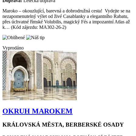
Doprava:
Letecká doprava
Maroko – okouzlující, barevná a dobrodružná cesta! Vydejte se na
nezapomenutelný výlet od živé Casablanky a elegantního Rabatu,
přes úchvatné římské Volubilis, magický Fés a impozantní Atlas až
k… (Kód zájezdu: MA302-26-2)
Vyprodáno
OKRUH MAROKEM
KRÁLOVSKÁ MĚSTA, BERBERSKÉ OSADY