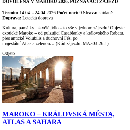
DOVOLENÁ V MAROKU 2026, POZNÁVACÍ ZÁJEZD
Termín:
14.04. - 24.04.2026
Počet nocí:
9
Strava:
snídaně
Doprava:
Letecká doprava
Kultura, památky i skvělé jídlo – to vše v jednom zájezdu! Objevte
exotické Maroko – od pulzující Casablanky a královského Rabatu,
přes antické Volubilis a duchovní Fés, po
majestátní Atlas a zelenou… (Kód zájezdu: MA303-26-1)
Odjeto
MAROKO – KRÁLOVSKÁ MĚSTA,
ATLAS A SAHARA