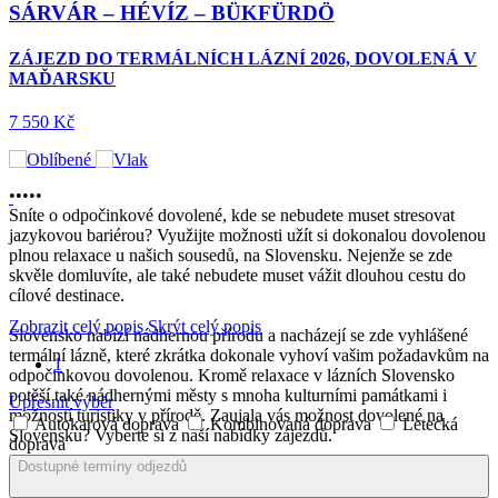
Z – BÜKFÜRDÖ
TERMÁLY
TUHELJ
LNÍCH LÁZNÍ 2026, DOVOLENÁ V MAĎARSKU
POZNÁNÍ A
PŘEDVÁNOČNÍ
WELLNESS
POBYT
•
•
•
•
•
ZÁJEZD ADVENT
Sníte o odpočinkové dovolené, kde se nebudete muset stresovat
ZAGREB 2026,
jazykovou bariérou? Využijte možnosti užít si dokonalou dovolenou
WELLNESS HOTEL
plnou relaxace u našich sousedů, na Slovensku. Nejenže se zde
4*
skvěle domluvíte, ale také nebudete muset vážit dlouhou cestu do
cílové destinace.
7 351 Kč
Zobrazit celý popis
Skrýt celý popis
Slovensko nabízí nádhernou přírodu a nacházejí se zde vyhlášené
termální lázně, které zkrátka dokonale vyhoví vašim požadavkům na
1
odpočinkovou dovolenou. Kromě relaxace v lázních Slovensko
Sleva
potěší také nádhernými městy s mnoha kulturními památkami i
Upřesnit výběr
možností turistiky v přírodě. Zaujala vás možnost dovolené na
Autokarová doprava
Kombinovaná doprava
Letecká
Slovensku? Vyberte si z naší nabídky zájezdů.
doprava
Dostupné termíny odjezdů