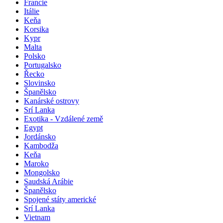
Francie
Itálie
Keňa
Korsika
Kypr
Malta
Polsko
Portugalsko
Řecko
Slovinsko
Španělsko
Kanárské ostrovy
Srí Lanka
Exotika - Vzdálené země
Egypt
Jordánsko
Kambodža
Keňa
Maroko
Mongolsko
Saudská Arábie
Španělsko
Spojené státy americké
Srí Lanka
Vietnam