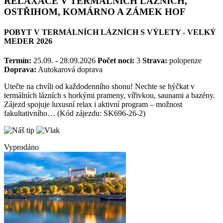
RELAXACE V TERMÁLNÍCH LÁZNÍCH,
OSTŘIHOM, KOMÁRNO A ZÁMEK HOF
POBYT V TERMÁLNÍCH LÁZNÍCH S VÝLETY - VELKÝ
MEDER 2026
Termín:
25.09. - 28.09.2026
Počet nocí:
3
Strava:
polopenze
Doprava:
Autokarová doprava
Utečte na chvíli od každodenního shonu! Nechte se hýčkat v
termálních lázních s horkými prameny, vířivkou, saunami a bazény.
Zájezd spojuje luxusní relax i aktivní program – možnost
fakultativního… (Kód zájezdu: SK696-26-2)
Vyprodáno