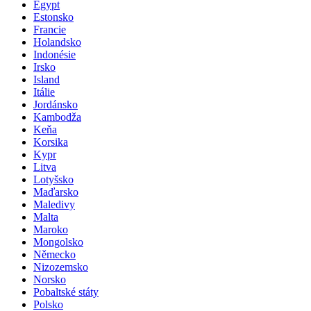
Dánsko
Egypt
Estonsko
Francie
Holandsko
Indonésie
Irsko
Island
Itálie
Jordánsko
Kambodža
Keňa
Korsika
Kypr
Litva
Lotyšsko
Maďarsko
Maledivy
Malta
Maroko
Mongolsko
Německo
Nizozemsko
Norsko
Pobaltské státy