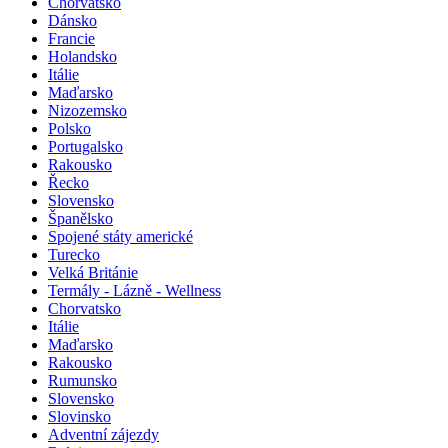
Benelux
Chorvatsko
Dánsko
Francie
Holandsko
Itálie
Maďarsko
Nizozemsko
Polsko
Portugalsko
Rakousko
Řecko
Slovensko
Španělsko
Spojené státy americké
Turecko
Velká Británie
Termály - Lázně - Wellness
Chorvatsko
Itálie
Maďarsko
Rakousko
Rumunsko
Slovensko
Slovinsko