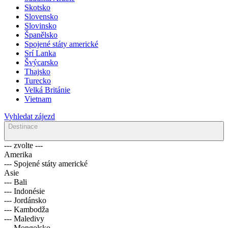
Skotsko
Slovensko
Slovinsko
Španělsko
Spojené státy americké
Srí Lanka
Švýcarsko
Thajsko
Turecko
Velká Británie
Vietnam
Vyhledat zájezd
Destinace
--- zvolte ---
Amerika
--- Spojené státy americké
Asie
--- Bali
--- Indonésie
--- Jordánsko
--- Kambodža
--- Maledivy
--- Mongolsko