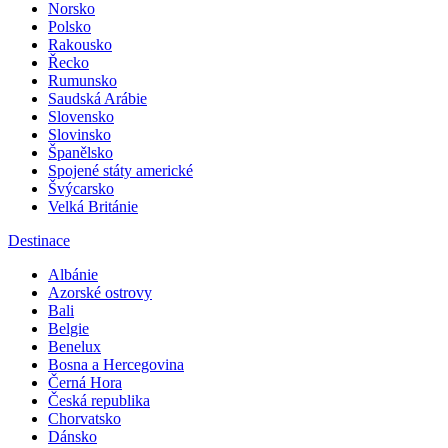
Nizozemsko
Norsko
Polsko
Rakousko
Řecko
Rumunsko
Saudská Arábie
Slovensko
Slovinsko
Španělsko
Spojené státy americké
Švýcarsko
Velká Británie
Destinace
Albánie
Azorské ostrovy
Bali
Belgie
Benelux
Bosna a Hercegovina
Černá Hora
Česká republika
Chorvatsko