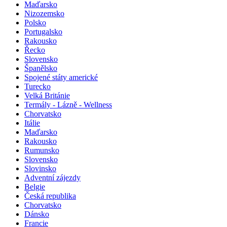
Maďarsko
Nizozemsko
Polsko
Portugalsko
Rakousko
Řecko
Slovensko
Španělsko
Spojené státy americké
Turecko
Velká Británie
Termály - Lázně - Wellness
Chorvatsko
Itálie
Maďarsko
Rakousko
Rumunsko
Slovensko
Slovinsko
Adventní zájezdy
Belgie
Česká republika
Chorvatsko
Dánsko
Francie