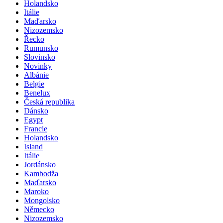
Benelux
Holandsko
Itálie
Maďarsko
Nizozemsko
Řecko
Rumunsko
Slovinsko
Novinky
Albánie
Belgie
Benelux
Česká republika
Dánsko
Egypt
Francie
Holandsko
Island
Itálie
Jordánsko
Kambodža
Maďarsko
Maroko
Mongolsko
Německo