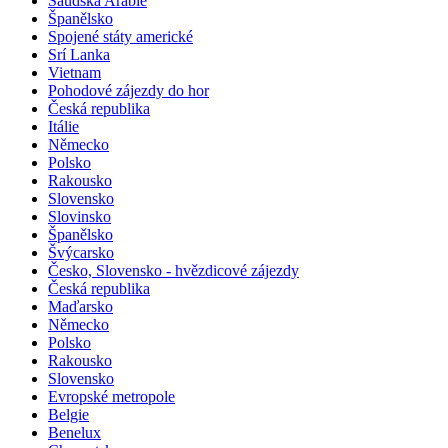
Mongolsko
Saudská Arábie
Španělsko
Spojené státy americké
Srí Lanka
Vietnam
Pohodové zájezdy do hor
Česká republika
Itálie
Německo
Polsko
Rakousko
Slovensko
Slovinsko
Španělsko
Švýcarsko
Česko, Slovensko - hvězdicové zájezdy
Česká republika
Maďarsko
Německo
Polsko
Rakousko
Slovensko
Evropské metropole
Belgie