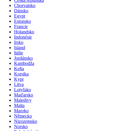
Česká republika
Chorvatsko
Dánsko
Egypt
Estonsko
Francie
Holandsko
Indonésie
Irsko
Island
Itálie
Jordánsko
Kambodža
Keňa
Korsika
Kypr
Litva
Lotyšsko
Maďarsko
Maledivy
Malta
Maroko
Německo
Nizozemsko
Norsko