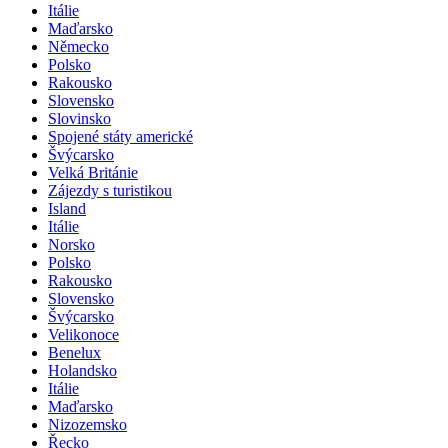
Itálie
Maďarsko
Německo
Polsko
Rakousko
Slovensko
Slovinsko
Spojené státy americké
Švýcarsko
Velká Británie
Zájezdy s turistikou
Island
Itálie
Norsko
Polsko
Rakousko
Slovensko
Švýcarsko
Velikonoce
Benelux
Holandsko
Itálie
Maďarsko
Nizozemsko
Řecko