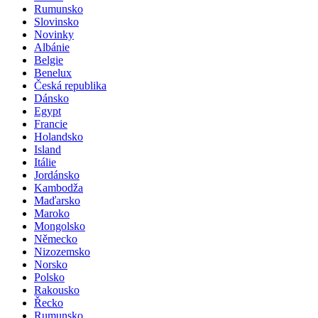
Rumunsko
Slovinsko
Novinky
Albánie
Belgie
Benelux
Česká republika
Dánsko
Egypt
Francie
Holandsko
Island
Itálie
Jordánsko
Kambodža
Maďarsko
Maroko
Mongolsko
Německo
Nizozemsko
Norsko
Polsko
Rakousko
Řecko
Rumunsko