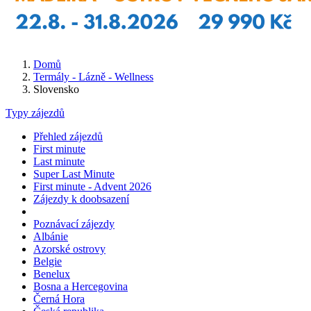
Domů
Termály - Lázně - Wellness
Slovensko
Typy zájezdů
Přehled zájezdů
First minute
Last minute
Super Last Minute
First minute - Advent 2026
Zájezdy k doobsazení
Poznávací zájezdy
Albánie
Azorské ostrovy
Belgie
Benelux
Bosna a Hercegovina
Černá Hora