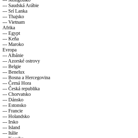
--- Saudská Arábie
--- Srí Lanka
--- Thajsko
--- Vietnam
Afrika
--- Egypt
--- Keňa
--- Maroko
Evropa
--- Albánie
--- Azorské ostrovy
--- Belgie
--- Benelux
--- Bosna a Hercegovina
--- Černá Hora
--- Česká republika
--- Chorvatsko
--- Dánsko
--- Estonsko
--- Francie
--- Holandsko
--- Irsko
--- Island
--- Itálie