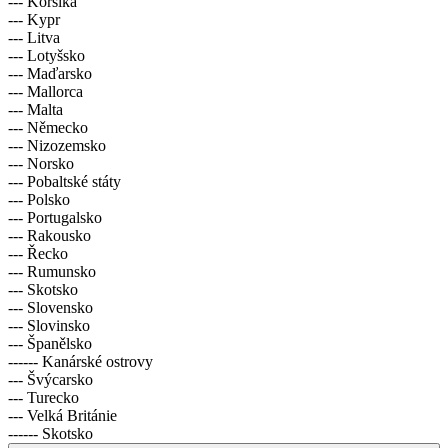
--- Korsika
--- Kypr
--- Litva
--- Lotyšsko
--- Maďarsko
--- Mallorca
--- Malta
--- Německo
--- Nizozemsko
--- Norsko
--- Pobaltské státy
--- Polsko
--- Portugalsko
--- Rakousko
--- Řecko
--- Rumunsko
--- Skotsko
--- Slovensko
--- Slovinsko
--- Španělsko
------ Kanárské ostrovy
--- Švýcarsko
--- Turecko
--- Velká Británie
------ Skotsko