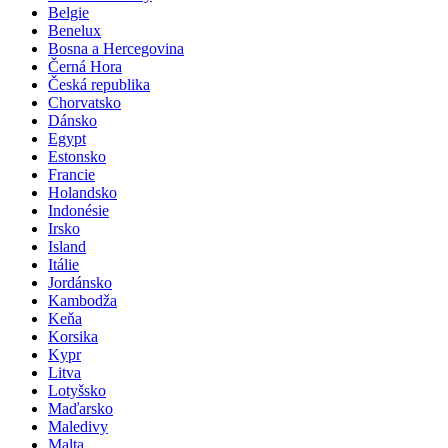
Azorské ostrovy
Belgie
Benelux
Bosna a Hercegovina
Černá Hora
Česká republika
Chorvatsko
Dánsko
Egypt
Estonsko
Francie
Holandsko
Indonésie
Irsko
Island
Itálie
Jordánsko
Kambodža
Keňa
Korsika
Kypr
Litva
Lotyšsko
Maďarsko
Maledivy