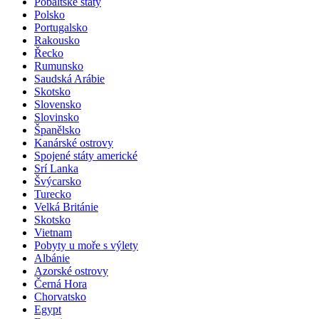
Pobaltské státy
Polsko
Portugalsko
Rakousko
Řecko
Rumunsko
Saudská Arábie
Skotsko
Slovensko
Slovinsko
Španělsko
Kanárské ostrovy
Spojené státy americké
Srí Lanka
Švýcarsko
Turecko
Velká Británie
Skotsko
Vietnam
Pobyty u moře s výlety
Albánie
Azorské ostrovy
Černá Hora
Chorvatsko
Egypt