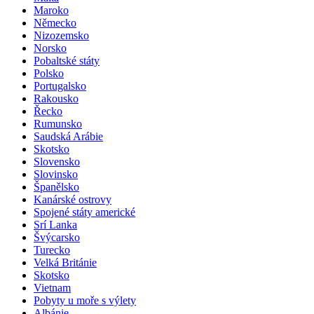
Malta
Maroko
Německo
Nizozemsko
Norsko
Pobaltské státy
Polsko
Portugalsko
Rakousko
Řecko
Rumunsko
Saudská Arábie
Skotsko
Slovensko
Slovinsko
Španělsko
Kanárské ostrovy
Spojené státy americké
Srí Lanka
Švýcarsko
Turecko
Velká Británie
Skotsko
Vietnam
Pobyty u moře s výlety