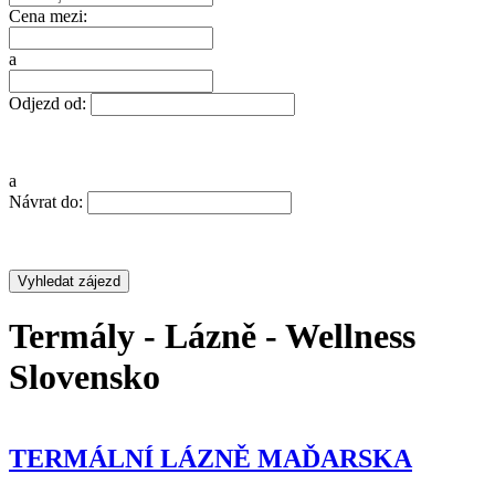
Cena mezi:
a
Odjezd od:
a
Návrat do:
Termály - Lázně - Wellness
Slovensko
LÁZNĚ MAĎARSKA
ADVENTNÍ
ZAGREB A