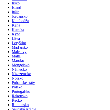
Irsko
Island
Itálie
Jordánsko
Kambodža
Keňa
Korsika
Kypr
Litva
Lotyšsko
Maďarsko
Maledivy
Malta
Maroko
Mongolsko
Německo
Nizozemsko
Norsko
Pobaltské státy
Polsko
Portugalsko
Rakousko
Řecko
Rumunsko
Saudská Arábie