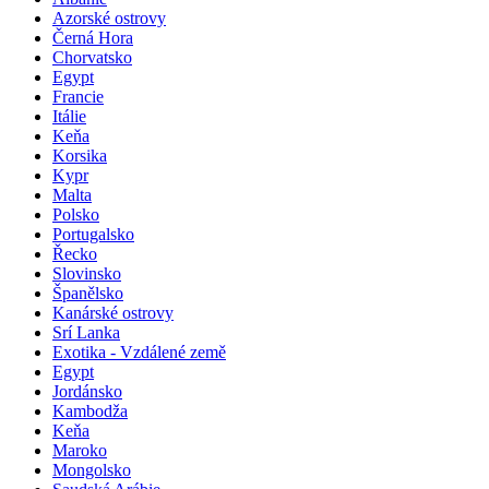
Albánie
Azorské ostrovy
Černá Hora
Chorvatsko
Egypt
Francie
Itálie
Keňa
Korsika
Kypr
Malta
Polsko
Portugalsko
Řecko
Slovinsko
Španělsko
Kanárské ostrovy
Srí Lanka
Exotika - Vzdálené země
Egypt
Jordánsko
Kambodža
Keňa
Maroko