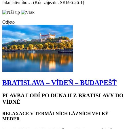
Zájezd spojuje luxusní relax i aktivní program – možnost
fakultativního… (Kód zájezdu: SK696-26-1)
Odjeto
BRATISLAVA – VÍDEŇ – BUDAPEŠŤ
PLAVBA LODÍ PO DUNAJI Z BRATISLAVY DO
VÍDNĚ
RELAXACE V TERMÁLNÍCH LÁZNÍCH VELKÝ
MEDER