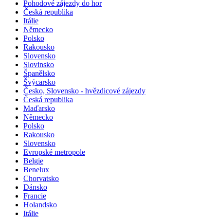
Pohodové zájezdy do hor
Česká republika
Itálie
Německo
Polsko
Rakousko
Slovensko
Slovinsko
Španělsko
Švýcarsko
Česko, Slovensko - hvězdicové zájezdy
Česká republika
Maďarsko
Německo
Polsko
Rakousko
Slovensko
Evropské metropole
Belgie
Benelux
Chorvatsko
Dánsko
Francie
Holandsko
Itálie