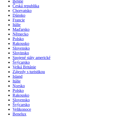
Adventní zájezdy
Belgie
Česká republika
Chorvatsko
Dánsko
Francie
Itálie
Maďarsko
Německo
Polsko
Rakousko
Slovensko
Slovinsko
Spojené státy americké
Švýcarsko
Velká Británie
Zájezdy s turistikou
Island
Itálie
Norsko
Polsko
Rakousko
Slovensko
Švýcarsko
Velikonoce