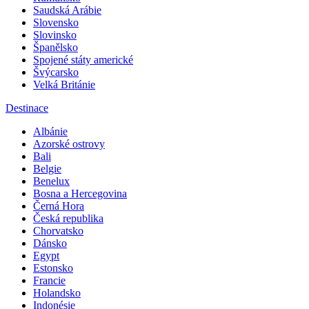
Saudská Arábie
Slovensko
Slovinsko
Španělsko
Spojené státy americké
Švýcarsko
Velká Británie
Destinace
Albánie
Azorské ostrovy
Bali
Belgie
Benelux
Bosna a Hercegovina
Černá Hora
Česká republika
Chorvatsko
Dánsko
Egypt
Estonsko
Francie
Holandsko
Indonésie