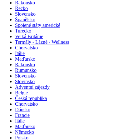
Rakousko
Řecko
Slovensko
Španělsko
Spojené státy americké
Turecko
Velká Británie
Termály - Lázně - Wellness
Chorvatsko
Itálie
Maďarsko
Rakousko
Rumunsko
Slovensko
Slovinsko
Adventní zájezdy
Belgie
Česká republika
Chorvatsko
Dánsko
Francie
Itálie
Maďarsko
Německo
Polsko