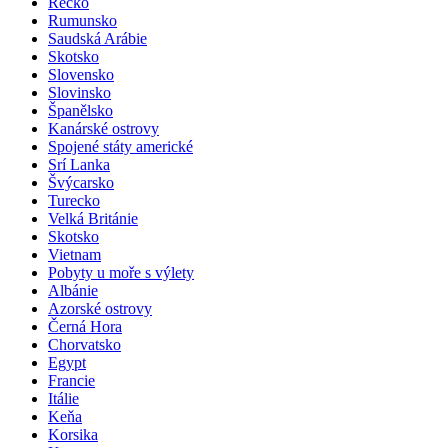
Řecko
Rumunsko
Saudská Arábie
Skotsko
Slovensko
Slovinsko
Španělsko
Kanárské ostrovy
Spojené státy americké
Srí Lanka
Švýcarsko
Turecko
Velká Británie
Skotsko
Vietnam
Pobyty u moře s výlety
Albánie
Azorské ostrovy
Černá Hora
Chorvatsko
Egypt
Francie
Itálie
Keňa
Korsika