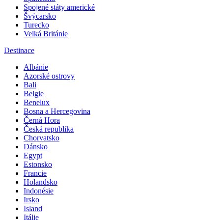
Spojené státy americké
Švýcarsko
Turecko
Velká Británie
Destinace
Albánie
Azorské ostrovy
Bali
Belgie
Benelux
Bosna a Hercegovina
Černá Hora
Česká republika
Chorvatsko
Dánsko
Egypt
Estonsko
Francie
Holandsko
Indonésie
Irsko
Island
Itálie