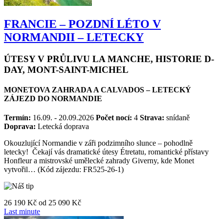
FRANCIE – POZDNÍ LÉTO V
NORMANDII – LETECKY
ÚTESY V PRŮLIVU LA MANCHE, HISTORIE D-
DAY, MONT-SAINT-MICHEL
MONETOVA ZAHRADA A CALVADOS – LETECKÝ
ZÁJEZD DO NORMANDIE
Termín:
16.09. - 20.09.2026
Počet nocí:
4
Strava:
snídaně
Doprava:
Letecká doprava
Okouzlující Normandie v záři podzimního slunce – pohodlně
letecky! Čekají vás dramatické útesy Étretatu, romantické přístavy
Honfleur a mistrovské umělecké zahrady Giverny, kde Monet
vytvořil… (Kód zájezdu: FR525-26-1)
26 190 Kč
od
25 090 Kč
Last minute