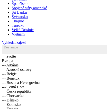
Španělsko
Spojené státy americké
Srí Lanka
Švýcarsko
Thajsko
Turecko
Velká Británie
Vietnam
Vyhledat zájezd
Destinace
--- zvolte ---
Evropa
--- Albánie
--- Azorské ostrovy
--- Belgie
--- Benelux
--- Bosna a Hercegovina
--- Černá Hora
--- Česká republika
--- Chorvatsko
--- Dánsko
--- Estonsko
--- Francie