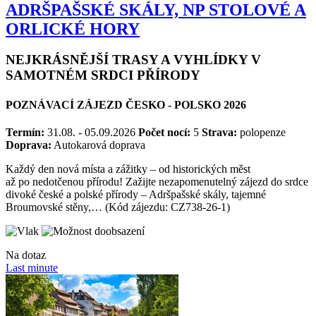
ADRŠPAŠSKÉ SKÁLY, NP STOLOVÉ A
ORLICKÉ HORY
NEJKRÁSNĚJŠÍ TRASY A VYHLÍDKY V
SAMOTNÉM SRDCI PŘÍRODY
POZNÁVACÍ ZÁJEZD ČESKO - POLSKO 2026
Termín:
31.08. - 05.09.2026
Počet nocí:
5
Strava:
polopenze
Doprava:
Autokarová doprava
Každý den nová místa a zážitky – od historických měst
až po nedotčenou přírodu! Zažijte nezapomenutelný zájezd do srdce
divoké české a polské přírody – Adršpašské skály, tajemné
Broumovské stěny,… (Kód zájezdu: CZ738-26-1)
Na dotaz
Last minute