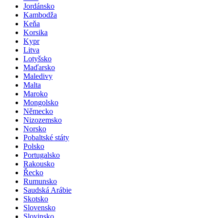
Jordánsko
Kambodža
Keňa
Korsika
Kypr
Litva
Lotyšsko
Maďarsko
Maledivy
Malta
Maroko
Mongolsko
Německo
Nizozemsko
Norsko
Pobaltské státy
Polsko
Portugalsko
Rakousko
Řecko
Rumunsko
Saudská Arábie
Skotsko
Slovensko
Slovinsko