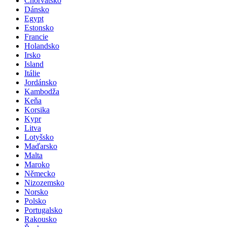
Chorvatsko
Dánsko
Egypt
Estonsko
Francie
Holandsko
Irsko
Island
Itálie
Jordánsko
Kambodža
Keňa
Korsika
Kypr
Litva
Lotyšsko
Maďarsko
Malta
Maroko
Německo
Nizozemsko
Norsko
Polsko
Portugalsko
Rakousko