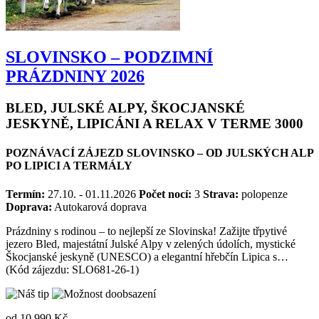
SLOVINSKO – PODZIMNÍ
PRÁZDNINY 2026
BLED, JULSKÉ ALPY, ŠKOCJANSKÉ
JESKYNĚ, LIPICÁNI A RELAX V TERME 3000
POZNÁVACÍ ZÁJEZD SLOVINSKO – OD JULSKÝCH ALP
PO LIPICI A TERMÁLY
Termín:
27.10. - 01.11.2026
Počet nocí:
3
Strava:
polopenze
Doprava:
Autokarová doprava
Prázdniny s rodinou – to nejlepší ze Slovinska! Zažijte třpytivé
jezero Bled, majestátní Julské Alpy v zelených údolích, mystické
Škocjanské jeskyně (UNESCO) a elegantní hřebčín Lipica s…
(Kód zájezdu: SLO681-26-1)
od
10 990 Kč