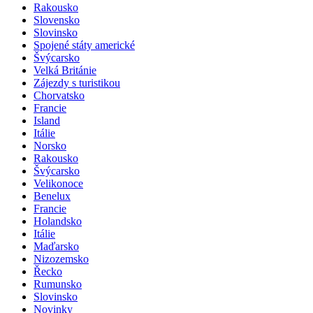
Rakousko
Slovensko
Slovinsko
Spojené státy americké
Švýcarsko
Velká Británie
Zájezdy s turistikou
Chorvatsko
Francie
Island
Itálie
Norsko
Rakousko
Švýcarsko
Velikonoce
Benelux
Francie
Holandsko
Itálie
Maďarsko
Nizozemsko
Řecko
Rumunsko
Slovinsko
Novinky