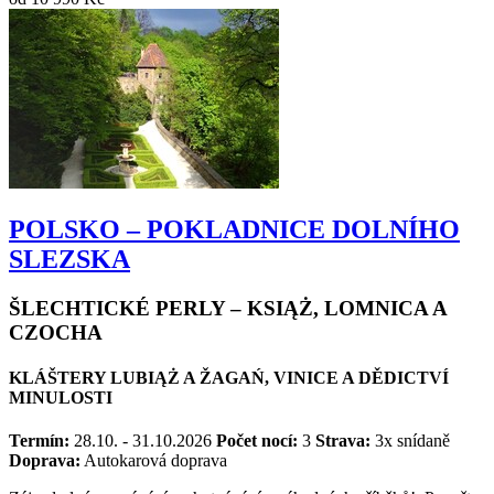
POLSKO – POKLADNICE DOLNÍHO
SLEZSKA
ŠLECHTICKÉ PERLY – KSIĄŻ, LOMNICA A
CZOCHA
KLÁŠTERY LUBIĄŻ A ŽAGAŃ, VINICE A DĚDICTVÍ
MINULOSTI
Termín:
28.10. - 31.10.2026
Počet nocí:
3
Strava:
3x snídaně
Doprava:
Autokarová doprava