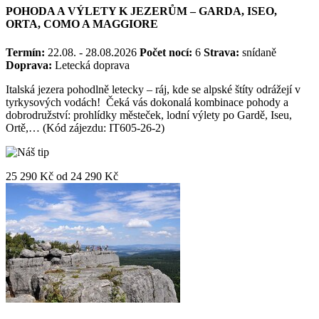
POHODA A VÝLETY K JEZERŮM – GARDA, ISEO,
ORTA, COMO A MAGGIORE
Termín:
22.08. - 28.08.2026
Počet nocí:
6
Strava:
snídaně
Doprava:
Letecká doprava
Italská jezera pohodlně letecky – ráj, kde se alpské štíty odrážejí v
tyrkysových vodách! Čeká vás dokonalá kombinace pohody a
dobrodružství: prohlídky městeček, lodní výlety po Gardě, Iseu,
Ortě,… (Kód zájezdu: IT605-26-2)
25 290 Kč
od
24 290 Kč