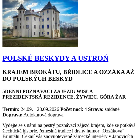
POLSKÉ BESKYDY A USTROŃ
KRAJEM BROKÁTU, BŘIDLICE A OZZÁKA AŽ
DO POLSKÝCH BESKYD
5DENNÍ POZNÁVACÍ ZÁJEZD: WISŁA –
PREZIDENTSKÁ REZIDENCE, ŻYWIEC, GÓRA ŻAR
Termín:
24.09. - 28.09.2026
Počet nocí:
4
Strava:
snídaně
Doprava:
Autokarová doprava
Vydejte se s námi na pestrý poznávací zájezd krajem, kde se potkává
šlechtická historie, řemeslná tradice i drsný humor „Ozzákova“
Bruntálu. Čekají vás znovuotevřené zámecké interiéry v Janovicích