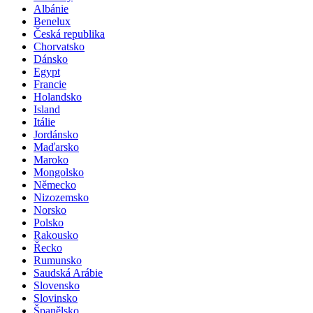
Albánie
Benelux
Česká republika
Chorvatsko
Dánsko
Egypt
Francie
Holandsko
Island
Itálie
Jordánsko
Maďarsko
Maroko
Mongolsko
Německo
Nizozemsko
Norsko
Polsko
Rakousko
Řecko
Rumunsko
Saudská Arábie
Slovensko
Slovinsko
Španělsko