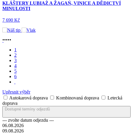
KLÁŠTERY LUBIĄŻ A ŽAGAŃ, VINICE A DĚDICTVÍ
MINULOSTI
7 690 Kč
•
•
•
•
•
1
2
3
4
5
6
Upřesnit výběr
Autokarová doprava
Kombinovaná doprava
Letecká
doprava
Dostupné termíny odjezdů
--- zvolte datum odjezdu ---
06.08.2026
09.08.2026