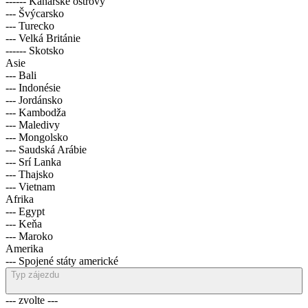
------ Kanárské ostrovy
--- Švýcarsko
--- Turecko
--- Velká Británie
------ Skotsko
Asie
--- Bali
--- Indonésie
--- Jordánsko
--- Kambodža
--- Maledivy
--- Mongolsko
--- Saudská Arábie
--- Srí Lanka
--- Thajsko
--- Vietnam
Afrika
--- Egypt
--- Keňa
--- Maroko
Amerika
--- Spojené státy americké
Typ zájezdu
--- zvolte ---