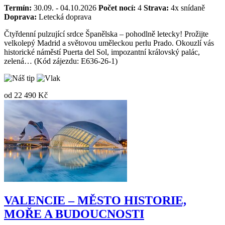
Termín:
30.09. - 04.10.2026
Počet nocí:
4
Strava:
4x snídaně
Doprava:
Letecká doprava
Čtyřdenní pulzující srdce Španělska – pohodlně letecky! Prožijte
velkolepý Madrid a světovou uměleckou perlu Prado. Okouzlí vás
historické náměstí Puerta del Sol, impozantní královský palác,
zelená… (Kód zájezdu: E636-26-1)
od
22 490 Kč
VALENCIE – MĚSTO HISTORIE,
MOŘE A BUDOUCNOSTI