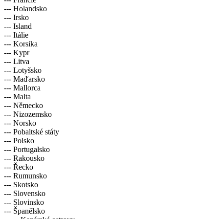
--- Holandsko
--- Irsko
--- Island
--- Itálie
--- Korsika
--- Kypr
--- Litva
--- Lotyšsko
--- Maďarsko
--- Mallorca
--- Malta
--- Německo
--- Nizozemsko
--- Norsko
--- Pobaltské státy
--- Polsko
--- Portugalsko
--- Rakousko
--- Řecko
--- Rumunsko
--- Skotsko
--- Slovensko
--- Slovinsko
--- Španělsko