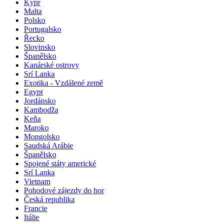
Kypr
Malta
Polsko
Portugalsko
Řecko
Slovinsko
Španělsko
Kanárské ostrovy
Srí Lanka
Exotika - Vzdálené země
Egypt
Jordánsko
Kambodža
Keňa
Maroko
Mongolsko
Saudská Arábie
Španělsko
Spojené státy americké
Srí Lanka
Vietnam
Pohodové zájezdy do hor
Česká republika
Francie
Itálie