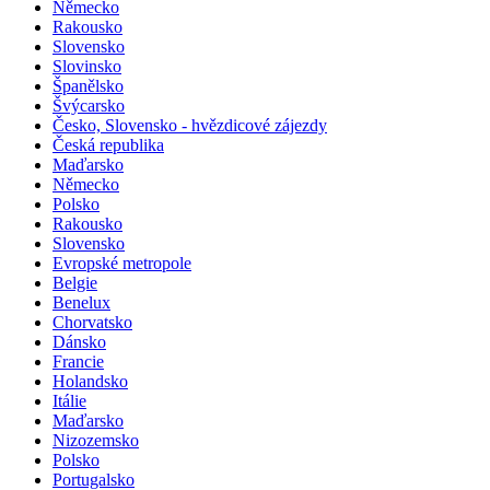
Německo
Rakousko
Slovensko
Slovinsko
Španělsko
Švýcarsko
Česko, Slovensko - hvězdicové zájezdy
Česká republika
Maďarsko
Německo
Polsko
Rakousko
Slovensko
Evropské metropole
Belgie
Benelux
Chorvatsko
Dánsko
Francie
Holandsko
Itálie
Maďarsko
Nizozemsko
Polsko
Portugalsko