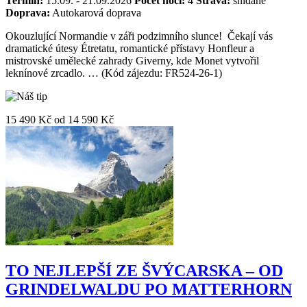
Termín:
15.09. - 21.09.2026
Počet nocí:
4
Strava:
snídaně
Doprava:
Autokarová doprava
Okouzlující Normandie v záři podzimního slunce! Čekají vás
dramatické útesy Étretatu, romantické přístavy Honfleur a
mistrovské umělecké zahrady Giverny, kde Monet vytvořil
leknínové zrcadlo. … (Kód zájezdu: FR524-26-1)
15 490 Kč
od
14 590 Kč
TO NEJLEPŠÍ ZE ŠVÝCARSKA – OD
GRINDELWALDU PO MATTERHORN