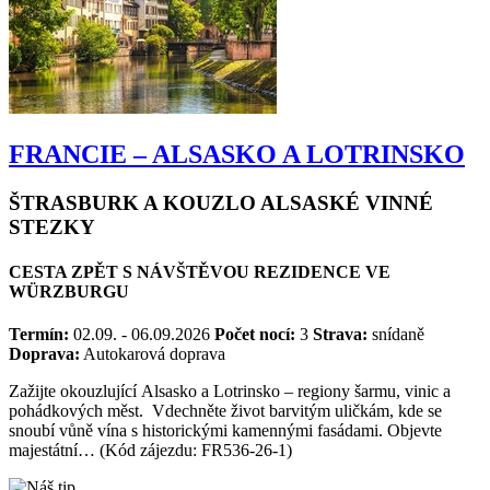
FRANCIE – ALSASKO A LOTRINSKO
ŠTRASBURK A KOUZLO ALSASKÉ VINNÉ
STEZKY
CESTA ZPĚT S NÁVŠTĚVOU REZIDENCE VE
WÜRZBURGU
Termín:
02.09. - 06.09.2026
Počet nocí:
3
Strava:
snídaně
Doprava:
Autokarová doprava
Zažijte okouzlující Alsasko a Lotrinsko – regiony šarmu, vinic a
pohádkových měst. Vdechněte život barvitým uličkám, kde se
snoubí vůně vína s historickými kamennými fasádami. Objevte
majestátní… (Kód zájezdu: FR536-26-1)