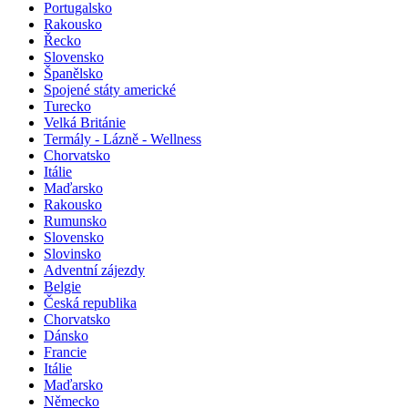
Portugalsko
Rakousko
Řecko
Slovensko
Španělsko
Spojené státy americké
Turecko
Velká Británie
Termály - Lázně - Wellness
Chorvatsko
Itálie
Maďarsko
Rakousko
Rumunsko
Slovensko
Slovinsko
Adventní zájezdy
Belgie
Česká republika
Chorvatsko
Dánsko
Francie
Itálie
Maďarsko
Německo