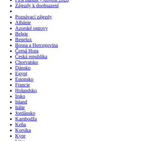
Zájezdy k doobsazení
Poznávací zájezdy
Albánie
Azorské ostrovy
Belgie
Benelux
Bosna a Hercegovina
Černá Hora
Česká republika
Chorvatsko
Dánsko
Egypt
Estonsko
Francie
Holandsko
Irsko
Island
Itálie
Jordánsko
Kambodža
Keňa
Korsika
Kypr