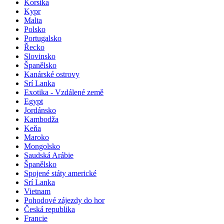
Korsika
Kypr
Malta
Polsko
Portugalsko
Řecko
Slovinsko
Španělsko
Kanárské ostrovy
Srí Lanka
Exotika - Vzdálené země
Egypt
Jordánsko
Kambodža
Keňa
Maroko
Mongolsko
Saudská Arábie
Španělsko
Spojené státy americké
Srí Lanka
Vietnam
Pohodové zájezdy do hor
Česká republika
Francie