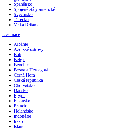
Španělsko
Spojené státy americké
Švýcarsko
Turecko
Velká Británie
Destinace
Albánie
Azorské ostrovy
Bali
Belgie
Benelux
Bosna a Hercegovina
Černá Hora
Česká republika
Chorvatsko
Dánsko
Egypt
Estonsko
Francie
Holandsko
Indonésie
Irsko
Island