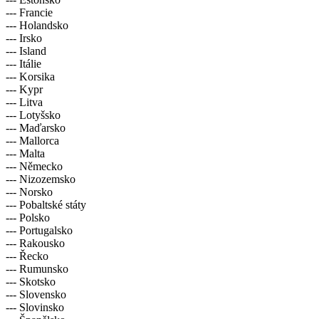
--- Francie
--- Holandsko
--- Irsko
--- Island
--- Itálie
--- Korsika
--- Kypr
--- Litva
--- Lotyšsko
--- Maďarsko
--- Mallorca
--- Malta
--- Německo
--- Nizozemsko
--- Norsko
--- Pobaltské státy
--- Polsko
--- Portugalsko
--- Rakousko
--- Řecko
--- Rumunsko
--- Skotsko
--- Slovensko
--- Slovinsko