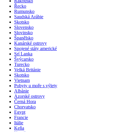
Rakousko
Řecko
Rumunsko
Saudská Arábie
Skotsko
Slovensko
Slovinsko
Španělsko
Kanárské ostrovy
Spojené státy americké
Srí Lanka
Švýcarsko
Turecko
Velká Británie
Skotsko
Vietnam
Pobyty u moře s výlety
Albánie
Azorské ostrovy
Černá Hora
Chorvatsko
Egypt
Francie
Itálie
Keňa