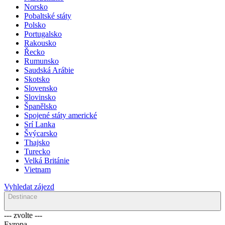
Norsko
Pobaltské státy
Polsko
Portugalsko
Rakousko
Řecko
Rumunsko
Saudská Arábie
Skotsko
Slovensko
Slovinsko
Španělsko
Spojené státy americké
Srí Lanka
Švýcarsko
Thajsko
Turecko
Velká Británie
Vietnam
Vyhledat zájezd
Destinace
--- zvolte ---
Evropa