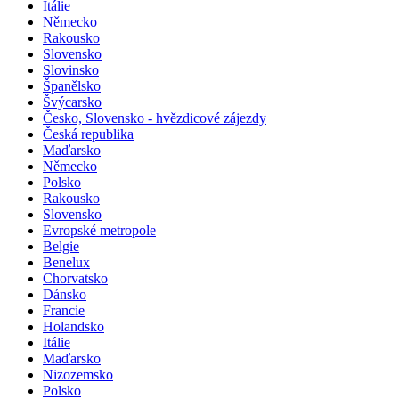
Itálie
Německo
Rakousko
Slovensko
Slovinsko
Španělsko
Švýcarsko
Česko, Slovensko - hvězdicové zájezdy
Česká republika
Maďarsko
Německo
Polsko
Rakousko
Slovensko
Evropské metropole
Belgie
Benelux
Chorvatsko
Dánsko
Francie
Holandsko
Itálie
Maďarsko
Nizozemsko
Polsko