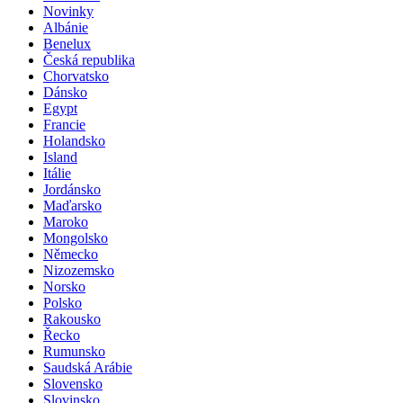
Novinky
Albánie
Benelux
Česká republika
Chorvatsko
Dánsko
Egypt
Francie
Holandsko
Island
Itálie
Jordánsko
Maďarsko
Maroko
Mongolsko
Německo
Nizozemsko
Norsko
Polsko
Rakousko
Řecko
Rumunsko
Saudská Arábie
Slovensko
Slovinsko