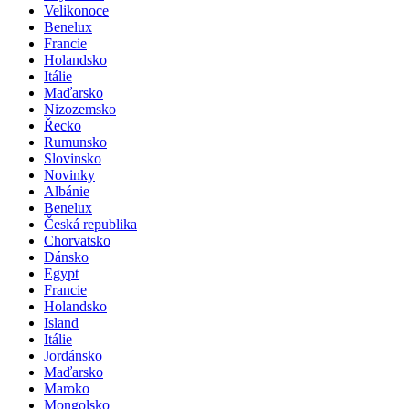
Velikonoce
Benelux
Francie
Holandsko
Itálie
Maďarsko
Nizozemsko
Řecko
Rumunsko
Slovinsko
Novinky
Albánie
Benelux
Česká republika
Chorvatsko
Dánsko
Egypt
Francie
Holandsko
Island
Itálie
Jordánsko
Maďarsko
Maroko
Mongolsko