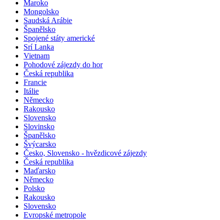
Maroko
Mongolsko
Saudská Arábie
Španělsko
Spojené státy americké
Srí Lanka
Vietnam
Pohodové zájezdy do hor
Česká republika
Francie
Itálie
Německo
Rakousko
Slovensko
Slovinsko
Španělsko
Švýcarsko
Česko, Slovensko - hvězdicové zájezdy
Česká republika
Maďarsko
Německo
Polsko
Rakousko
Slovensko
Evropské metropole