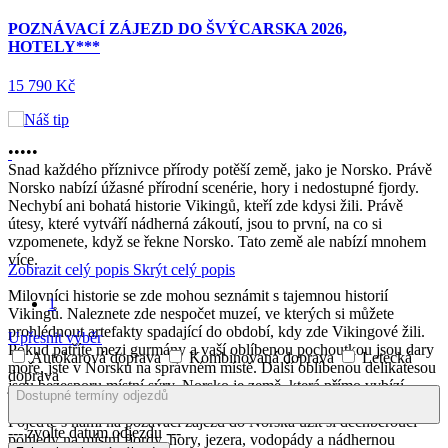
POZNÁVACÍ ZÁJEZD DO ŠVÝCARSKA 2026,
HOTELY***
15 790 Kč
•
•
•
•
•
Snad každého příznivce přírody potěší země, jako je Norsko. Právě
Norsko nabízí úžasné přírodní scenérie, hory i nedostupné fjordy.
Nechybí ani bohatá historie Vikingů, kteří zde kdysi žili. Právě
útesy, které vytváří nádherná zákoutí, jsou to první, na co si
vzpomenete, když se řekne Norsko. Tato země ale nabízí mnohem
více.
Zobrazit celý popis
Skrýt celý popis
Milovníci historie se zde mohou seznámit s tajemnou historií
1
Vikingů. Naleznete zde nespočet muzeí, ve kterých si můžete
prohlédnout artefakty spadající do období, kdy zde Vikingové žili.
Upřesnit výběr
Pokud patříte mezi gurmány a vaší oblíbenou pochoutkou jsou dary
Autokarová doprava
Kombinovaná doprava
Letecká
moře, jste v Norsku na správném místě. Další oblíbenou delikatesou
doprava
jsou bezesporu místní sýry. Norsko je země, která přímo vybízí
Dostupné termíny odjezdů
k zimním sportům. Ideální destinací je také pro příznivce turistiky.
Pojeďte s námi na pozávací zájezd do Norska užít si dechberoucí
--- zvolte datum odjezdu ---
pohledy na místní fjordy, hory, jezera, vodopády a nádhernou