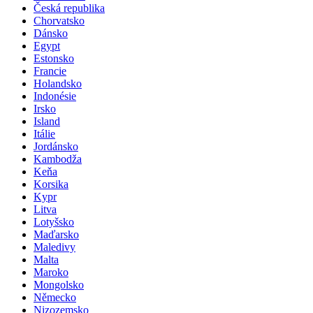
Česká republika
Chorvatsko
Dánsko
Egypt
Estonsko
Francie
Holandsko
Indonésie
Irsko
Island
Itálie
Jordánsko
Kambodža
Keňa
Korsika
Kypr
Litva
Lotyšsko
Maďarsko
Maledivy
Malta
Maroko
Mongolsko
Německo
Nizozemsko