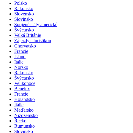
Polsko
Rakousko
Slovensko
Slovinsko
Spojené státy americké
Švýcarsko
Velká Británie
Zájezdy s turistikou
Chorvatsko
Francie
Island
Itálie
Norsko
Rakousko
Švýcarsko
Velikonoce
Benelux
Francie
Holandsko
Itálie
Maďarsko
Nizozemsko
Řecko
Rumunsko
Slovinsko