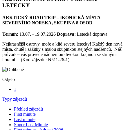
LETECKY
ARKTICKÝ ROAD TRIP – IKONICKÁ MÍSTA
SEVERNÍHO NORSKA, SKUPINA 8 OSOB
Termín:
13.07. - 19.07.2026
Doprava:
Letecká doprava
Nejkrásnější ostrovy, moře a klid severu letecky! Každý den nová
místa, chutě i zážitky s malou skupinkou stejných nadšenců. Náš
průvodce vás provede nádhernou divokou krajinou se strmými
horami… (Kód zájezdu: N511-26-1)
Odjeto
1
Typy zájezdů
Přehled zájezdů
First minute
Last minute
Super Last Minute
First minute - Advent 2026