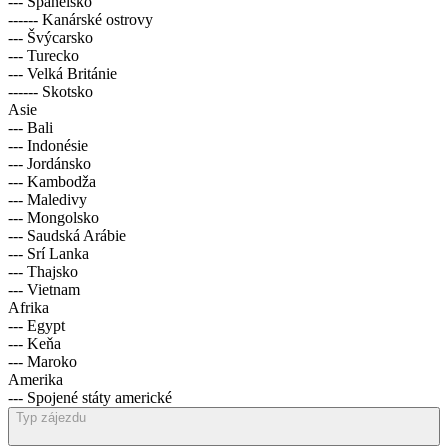
--- Španělsko
------ Kanárské ostrovy
--- Švýcarsko
--- Turecko
--- Velká Británie
------ Skotsko
Asie
--- Bali
--- Indonésie
--- Jordánsko
--- Kambodža
--- Maledivy
--- Mongolsko
--- Saudská Arábie
--- Srí Lanka
--- Thajsko
--- Vietnam
Afrika
--- Egypt
--- Keňa
--- Maroko
Amerika
--- Spojené státy americké
Typ zájezdu