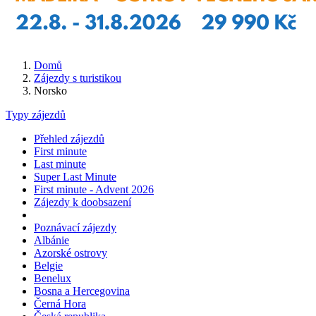
Domů
Zájezdy s turistikou
Norsko
Typy zájezdů
Přehled zájezdů
First minute
Last minute
Super Last Minute
First minute - Advent 2026
Zájezdy k doobsazení
Poznávací zájezdy
Albánie
Azorské ostrovy
Belgie
Benelux
Bosna a Hercegovina
Černá Hora