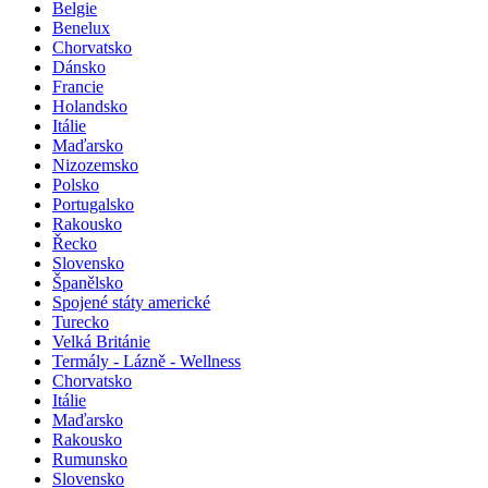
Belgie
Benelux
Chorvatsko
Dánsko
Francie
Holandsko
Itálie
Maďarsko
Nizozemsko
Polsko
Portugalsko
Rakousko
Řecko
Slovensko
Španělsko
Spojené státy americké
Turecko
Velká Británie
Termály - Lázně - Wellness
Chorvatsko
Itálie
Maďarsko
Rakousko
Rumunsko
Slovensko