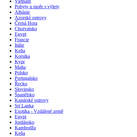
Vietnam
Pobyty u moře s výlety
Albánie
Azorské ostrovy
Černá Hora
Chorvatsko
Egypt
Francie
Itálie
Keňa
Korsika
Kypr
Malta
Polsko
Portugalsko
Řecko
Slovinsko
Španělsko
Kanárské ostrovy
Srí Lanka
Exotika - Vzdálené země
Egypt
Jordánsko
Kambodža
Keňa