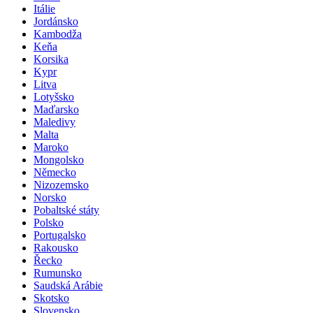
Itálie
Jordánsko
Kambodža
Keňa
Korsika
Kypr
Litva
Lotyšsko
Maďarsko
Maledivy
Malta
Maroko
Mongolsko
Německo
Nizozemsko
Norsko
Pobaltské státy
Polsko
Portugalsko
Rakousko
Řecko
Rumunsko
Saudská Arábie
Skotsko
Slovensko