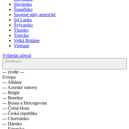
Slovinsko
Španělsko
Spojené státy americké
Srí Lanka
Švýcarsko
Thajsko
Turecko
Velká Británie
Vietnam
Vyhledat zájezd
Destinace
--- zvolte ---
Evropa
--- Albánie
--- Azorské ostrovy
--- Belgie
--- Benelux
--- Bosna a Hercegovina
--- Černá Hora
--- Česká republika
--- Chorvatsko
--- Dánsko
--- Estonsko