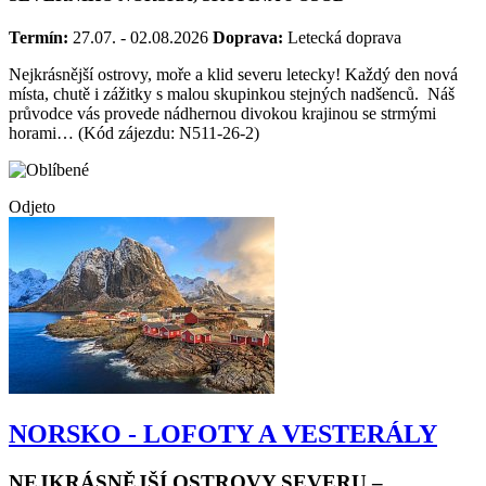
Termín:
27.07. - 02.08.2026
Doprava:
Letecká doprava
Nejkrásnější ostrovy, moře a klid severu letecky! Každý den nová
místa, chutě i zážitky s malou skupinkou stejných nadšenců. Náš
průvodce vás provede nádhernou divokou krajinou se strmými
horami… (Kód zájezdu: N511-26-2)
Odjeto
NORSKO - LOFOTY A VESTERÁLY
NEJKRÁSNĚJŠÍ OSTROVY SEVERU –