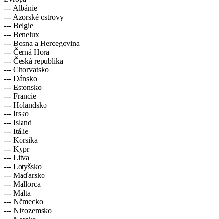
--- Albánie
--- Azorské ostrovy
--- Belgie
--- Benelux
--- Bosna a Hercegovina
--- Černá Hora
--- Česká republika
--- Chorvatsko
--- Dánsko
--- Estonsko
--- Francie
--- Holandsko
--- Irsko
--- Island
--- Itálie
--- Korsika
--- Kypr
--- Litva
--- Lotyšsko
--- Maďarsko
--- Mallorca
--- Malta
--- Německo
--- Nizozemsko