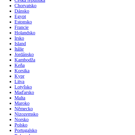
Česká republika
Chorvatsko
Dánsko
Egypt
Estonsko
Francie
Holandsko
Irsko
Island
Itálie
Jordánsko
Kambodža
Keňa
Korsika
Kypr
Litva
Lotyšsko
Maďarsko
Malta
Maroko
Německo
Nizozemsko
Norsko
Polsko
Portugalsko