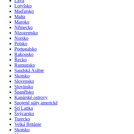
Litva
Lotyšsko
Maďarsko
Malta
Maroko
Německo
Nizozemsko
Norsko
Polsko
Portugalsko
Rakousko
Řecko
Rumunsko
Saudská Arábie
Skotsko
Slovensko
Slovinsko
Španělsko
Kanárské ostrovy
Spojené státy americké
Srí Lanka
Švýcarsko
Turecko
Velká Británie
Skotsko