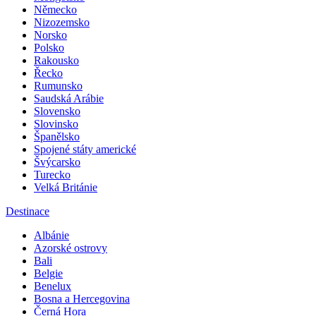
Německo
Nizozemsko
Norsko
Polsko
Rakousko
Řecko
Rumunsko
Saudská Arábie
Slovensko
Slovinsko
Španělsko
Spojené státy americké
Švýcarsko
Turecko
Velká Británie
Destinace
Albánie
Azorské ostrovy
Bali
Belgie
Benelux
Bosna a Hercegovina
Černá Hora