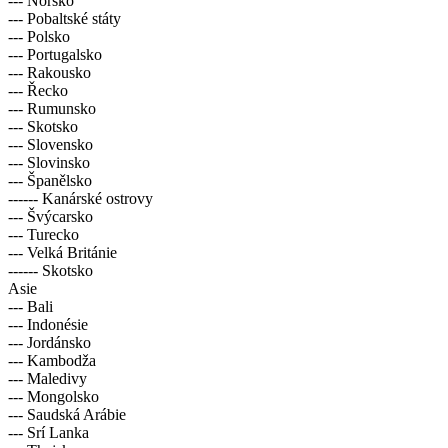
--- Norsko
--- Pobaltské státy
--- Polsko
--- Portugalsko
--- Rakousko
--- Řecko
--- Rumunsko
--- Skotsko
--- Slovensko
--- Slovinsko
--- Španělsko
------ Kanárské ostrovy
--- Švýcarsko
--- Turecko
--- Velká Británie
------ Skotsko
Asie
--- Bali
--- Indonésie
--- Jordánsko
--- Kambodža
--- Maledivy
--- Mongolsko
--- Saudská Arábie
--- Srí Lanka