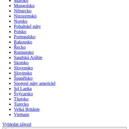
Maroko
Mongolsko
Německo
Nizozemsko
Norsko
Pobaltské státy
Polsko
Portugalsko
Rakousko
Řecko
Rumunsko
Saudská Arábie
Skotsko
Slovensko
Slovinsko
Španělsko
Spojené státy americké
Srí Lanka
Švýcarsko
Thajsko
Turecko
Velká Británie
Vietnam
Vyhledat zájezd