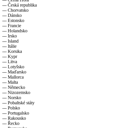
--- Česká republika
--- Chorvatsko
--- Dánsko
--- Estonsko
--- Francie
--- Holandsko
--- Irsko
--- Island
--- Itálie
--- Korsika
--- Kypr
--- Litva
--- Lotyšsko
--- Maďarsko
--- Mallorca
--- Malta
--- Německo
--- Nizozemsko
--- Norsko
--- Pobaltské státy
--- Polsko
--- Portugalsko
--- Rakousko
--- Řecko