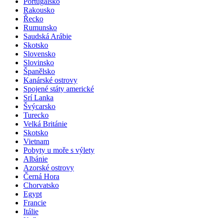
Portugalsko
Rakousko
Řecko
Rumunsko
Saudská Arábie
Skotsko
Slovensko
Slovinsko
Španělsko
Kanárské ostrovy
Spojené státy americké
Srí Lanka
Švýcarsko
Turecko
Velká Británie
Skotsko
Vietnam
Pobyty u moře s výlety
Albánie
Azorské ostrovy
Černá Hora
Chorvatsko
Egypt
Francie
Itálie