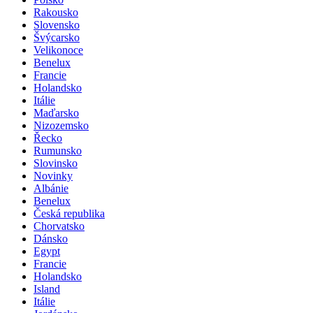
Rakousko
Slovensko
Švýcarsko
Velikonoce
Benelux
Francie
Holandsko
Itálie
Maďarsko
Nizozemsko
Řecko
Rumunsko
Slovinsko
Novinky
Albánie
Benelux
Česká republika
Chorvatsko
Dánsko
Egypt
Francie
Holandsko
Island
Itálie