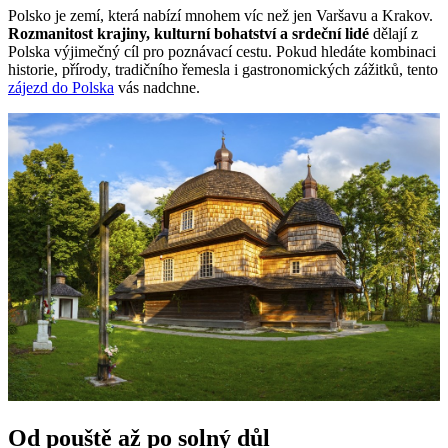
Polsko je zemí, která nabízí mnohem víc než jen Varšavu a Krakov.
Rozmanitost krajiny, kulturní bohatství a srdeční lidé
dělají z
Polska výjimečný cíl pro poznávací cestu. Pokud hledáte kombinaci
historie, přírody, tradičního řemesla i gastronomických zážitků, tento
zájezd do Polska
vás nadchne.
Od pouště až po solný důl