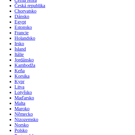
Černá Hora
Česká republika
Chorvatsko
Dánsko
Egypt
Estonsko
Francie
Holandsko
Irsko
Island
Itálie
Jordánsko
Kambodža
Keňa
Korsika
Kypr
Litva
Lotyšsko
Maďarsko
Malta
Maroko
Německo
Nizozemsko
Norsko
Polsko