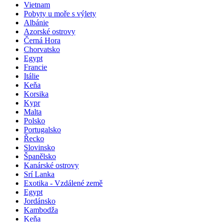
Vietnam
Pobyty u moře s výlety
Albánie
Azorské ostrovy
Černá Hora
Chorvatsko
Egypt
Francie
Itálie
Keňa
Korsika
Kypr
Malta
Polsko
Portugalsko
Řecko
Slovinsko
Španělsko
Kanárské ostrovy
Srí Lanka
Exotika - Vzdálené země
Egypt
Jordánsko
Kambodža
Keňa