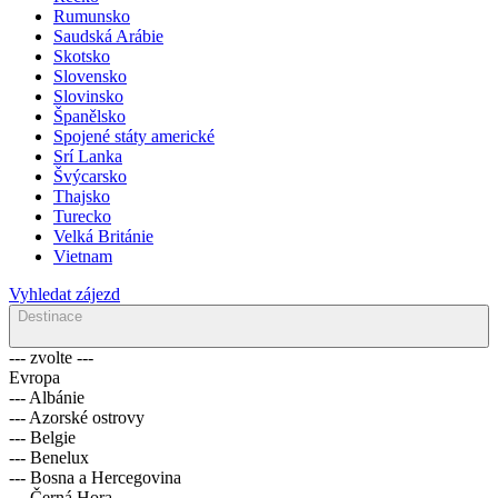
Rumunsko
Saudská Arábie
Skotsko
Slovensko
Slovinsko
Španělsko
Spojené státy americké
Srí Lanka
Švýcarsko
Thajsko
Turecko
Velká Británie
Vietnam
Vyhledat zájezd
Destinace
--- zvolte ---
Evropa
--- Albánie
--- Azorské ostrovy
--- Belgie
--- Benelux
--- Bosna a Hercegovina
--- Černá Hora