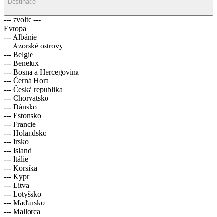
Destinace
--- zvolte ---
Evropa
--- Albánie
--- Azorské ostrovy
--- Belgie
--- Benelux
--- Bosna a Hercegovina
--- Černá Hora
--- Česká republika
--- Chorvatsko
--- Dánsko
--- Estonsko
--- Francie
--- Holandsko
--- Irsko
--- Island
--- Itálie
--- Korsika
--- Kypr
--- Litva
--- Lotyšsko
--- Maďarsko
--- Mallorca