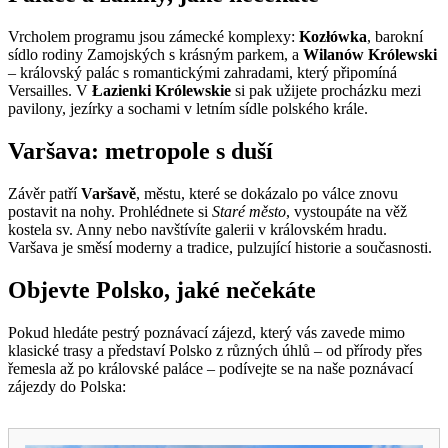
Vrcholem programu jsou zámecké komplexy:
Kozłówka
, barokní
sídlo rodiny Zamojských s krásným parkem, a
Wilanów Królewski
– královský palác s romantickými zahradami, který připomíná
Versailles. V
Łazienki Królewskie
si pak užijete procházku mezi
pavilony, jezírky a sochami v letním sídle polského krále.
Varšava: metropole s duší
Závěr patří
Varšavě
, městu, které se dokázalo po válce znovu
postavit na nohy. Prohlédnete si
Staré město
, vystoupáte na věž
kostela sv. Anny nebo navštívíte galerii v královském hradu.
Varšava je směsí moderny a tradice, pulzující historie a současnosti.
Objevte Polsko, jaké nečekáte
Pokud hledáte pestrý poznávací zájezd, který vás zavede mimo
klasické trasy a představí Polsko z různých úhlů – od přírody přes
řemesla až po královské paláce – podívejte se na naše poznávací
zájezdy do Polska: