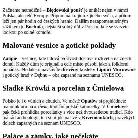
Začneme netradičně –
Błędowská poušť
je unikát nejen v rámci
Polska, ale celé Evropy. Připomíná krajinu z jiného světa, a přitom
leží jen pár hodin od českých hranic. Dalším nezapomenutelným
zážitkem je
Bochnia
, nejstarší solný důl v Polsku, kde se svezete
loďkou po solné komoře.
Malované vesnice a gotické poklady
Zalipie
– vesnice, kde lidová tvořivost doslova rozkvetla na zdech
domů. Každý dům je originál a celé místo působí jako z folklorní
pohádky. Nedaleko navštívíte
dřevěný kostel v Lipnici Murowané
i gotický hrad v Dębnu – oba zapsané na seznamu UNESCO.
Sladké Krówki a porcelán z Čmielowa
Polsko je i o vůních a chutích. Ve městě
Opatów
si prohlédnete
manufakturu na
krówki
, tradiční polské karamelky. V
Čmielowě
pak čeká prohlídka porcelánky s více než dvousetletou tradicí. Kdo
má rád archeologii, ten si přijde na své v
Krzemionkách
, pravěkých
dolech zapsaných na seznam UNESCO.
Paláce a zámky, jaké nečekáte