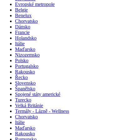
Evropské metropole
Belgie
Benelux
Chorvatsko
Dánsko
Francie
Holandsko
Itálie
Maďarsko
Nizozemsko
Polsko
Portugalsko
Rakousko
Řecko
Slovensko
Španělsko
Spojené státy americké
Turecko
Velká Británie
Termály - Lázně - Wellness
Chorvatsko
Itálie
Maďarsko
Rakousko
Rumunsko