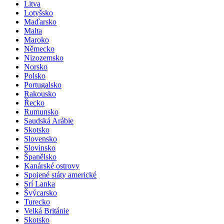
Litva
Lotyšsko
Maďarsko
Malta
Maroko
Německo
Nizozemsko
Norsko
Polsko
Portugalsko
Rakousko
Řecko
Rumunsko
Saudská Arábie
Skotsko
Slovensko
Slovinsko
Španělsko
Kanárské ostrovy
Spojené státy americké
Srí Lanka
Švýcarsko
Turecko
Velká Británie
Skotsko