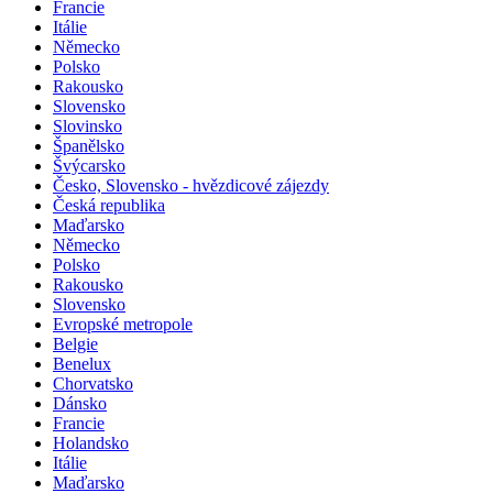
Francie
Itálie
Německo
Polsko
Rakousko
Slovensko
Slovinsko
Španělsko
Švýcarsko
Česko, Slovensko - hvězdicové zájezdy
Česká republika
Maďarsko
Německo
Polsko
Rakousko
Slovensko
Evropské metropole
Belgie
Benelux
Chorvatsko
Dánsko
Francie
Holandsko
Itálie
Maďarsko