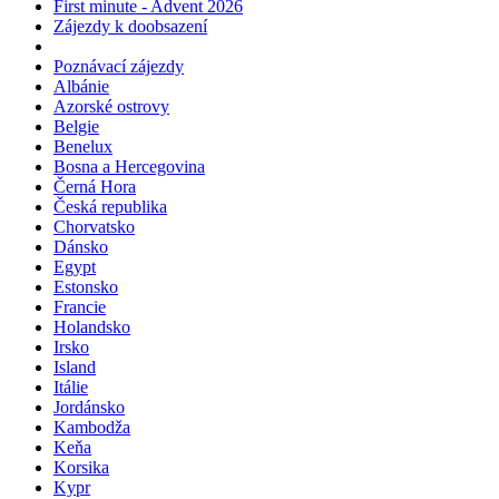
First minute - Advent 2026
Zájezdy k doobsazení
Poznávací zájezdy
Albánie
Azorské ostrovy
Belgie
Benelux
Bosna a Hercegovina
Černá Hora
Česká republika
Chorvatsko
Dánsko
Egypt
Estonsko
Francie
Holandsko
Irsko
Island
Itálie
Jordánsko
Kambodža
Keňa
Korsika
Kypr