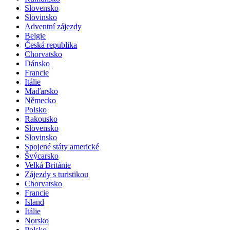
Slovensko
Slovinsko
Adventní zájezdy
Belgie
Česká republika
Chorvatsko
Dánsko
Francie
Itálie
Maďarsko
Německo
Polsko
Rakousko
Slovensko
Slovinsko
Spojené státy americké
Švýcarsko
Velká Británie
Zájezdy s turistikou
Chorvatsko
Francie
Island
Itálie
Norsko
Polsko