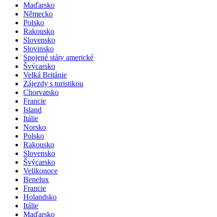
Maďarsko
Německo
Polsko
Rakousko
Slovensko
Slovinsko
Spojené státy americké
Švýcarsko
Velká Británie
Zájezdy s turistikou
Chorvatsko
Francie
Island
Itálie
Norsko
Polsko
Rakousko
Slovensko
Švýcarsko
Velikonoce
Benelux
Francie
Holandsko
Itálie
Maďarsko