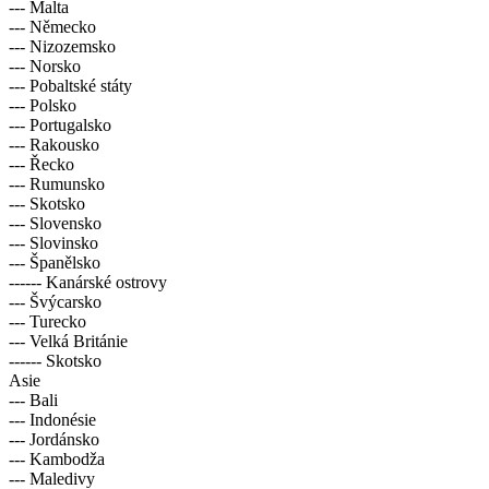
--- Malta
--- Německo
--- Nizozemsko
--- Norsko
--- Pobaltské státy
--- Polsko
--- Portugalsko
--- Rakousko
--- Řecko
--- Rumunsko
--- Skotsko
--- Slovensko
--- Slovinsko
--- Španělsko
------ Kanárské ostrovy
--- Švýcarsko
--- Turecko
--- Velká Británie
------ Skotsko
Asie
--- Bali
--- Indonésie
--- Jordánsko
--- Kambodža
--- Maledivy