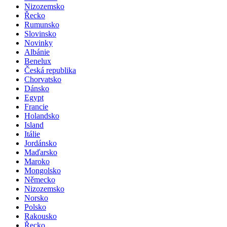
Nizozemsko
Řecko
Rumunsko
Slovinsko
Novinky
Albánie
Benelux
Česká republika
Chorvatsko
Dánsko
Egypt
Francie
Holandsko
Island
Itálie
Jordánsko
Maďarsko
Maroko
Mongolsko
Německo
Nizozemsko
Norsko
Polsko
Rakousko
Řecko