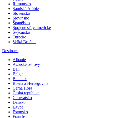
Rumunsko
Saudská Arábie
Slovensko
Slovinsko
Španělsko
Spojené státy americké
Švýcarsko
Turecko
Velká Británie
Destinace
Albánie
Azorské ostrovy
Bali
Belgie
Benelux
Bosna a Hercegovina
Černá Hora
Česká republika
Chorvatsko
Dánsko
Egypt
Estonsko
Francie