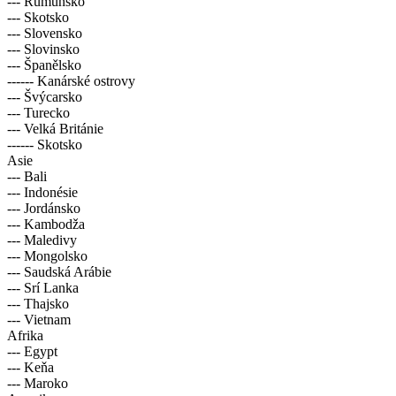
--- Rumunsko
--- Skotsko
--- Slovensko
--- Slovinsko
--- Španělsko
------ Kanárské ostrovy
--- Švýcarsko
--- Turecko
--- Velká Británie
------ Skotsko
Asie
--- Bali
--- Indonésie
--- Jordánsko
--- Kambodža
--- Maledivy
--- Mongolsko
--- Saudská Arábie
--- Srí Lanka
--- Thajsko
--- Vietnam
Afrika
--- Egypt
--- Keňa
--- Maroko