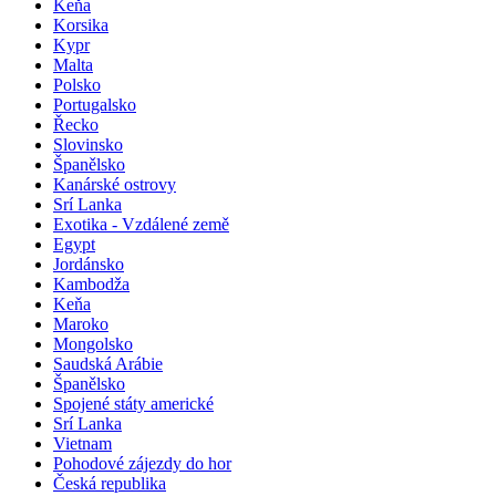
Keňa
Korsika
Kypr
Malta
Polsko
Portugalsko
Řecko
Slovinsko
Španělsko
Kanárské ostrovy
Srí Lanka
Exotika - Vzdálené země
Egypt
Jordánsko
Kambodža
Keňa
Maroko
Mongolsko
Saudská Arábie
Španělsko
Spojené státy americké
Srí Lanka
Vietnam
Pohodové zájezdy do hor
Česká republika