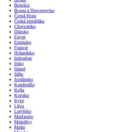
Benelux
Bosna a Hercegovina
Černá Hora
Česká republika
Chorvatsko
Dánsko
Egypt
Estonsko
Francie
Holandsko
Indonésie
Irsko
Island
Itálie
Jordánsko
Kambodža
Keňa
Korsika
Kypr
Litva
Lotyšsko
Maďarsko
Maledivy
Malta