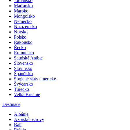
Jordánsko
Maďarsko
Maroko
Mongolsko
Německo
Nizozemsko
Norsko
Polsko
Rakousko
Řecko
Rumunsko
Saudská Arábie
Slovensko
Slovinsko
Španělsko
Spojené státy americké
Švýcarsko
Turecko
Velká Británie
Destinace
Albánie
Azorské ostrovy
Bali
Belgie