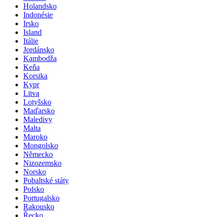
Holandsko
Indonésie
Irsko
Island
Itálie
Jordánsko
Kambodža
Keňa
Korsika
Kypr
Litva
Lotyšsko
Maďarsko
Maledivy
Malta
Maroko
Mongolsko
Německo
Nizozemsko
Norsko
Pobaltské státy
Polsko
Portugalsko
Rakousko
Řecko