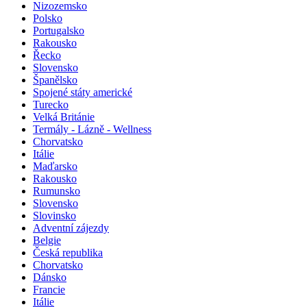
Nizozemsko
Polsko
Portugalsko
Rakousko
Řecko
Slovensko
Španělsko
Spojené státy americké
Turecko
Velká Británie
Termály - Lázně - Wellness
Chorvatsko
Itálie
Maďarsko
Rakousko
Rumunsko
Slovensko
Slovinsko
Adventní zájezdy
Belgie
Česká republika
Chorvatsko
Dánsko
Francie
Itálie