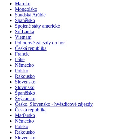
Maroko
Mongolsko
Saudská Arábie
Španělsko
Spojené státy americké
Srí Lanka
Vietnam
Pohodové zájezdy do hor
Česká republika
Francie
Itálie
Německo
Polsko
Rakousko
Slovensko
Slovinsko
Španělsko
Švýcarsko
Česko, Slovensko - hvězdicové zájezdy
Česká republika
Maďarsko
Německo
Polsko
Rakousko
Slovensko